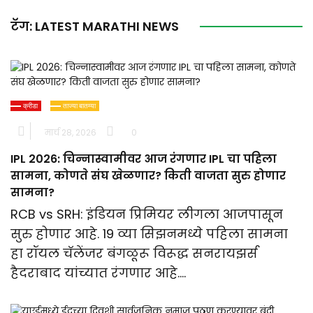
टॅग:
LATEST MARATHI NEWS
क्रीडा
ताज्या बातम्या
मार्च 28, 2026
0
IPL 2026: चिन्नास्वामीवर आज रंगणार IPL चा पहिला
सामना, कोणते संघ खेळणार? किती वाजता सुरु होणार
सामना?
RCB vs SRH: इंडियन प्रिमियर लीगला आजपासून
सुरु होणार आहे. 19 व्या सिझनमध्ये पहिला सामना
हा रॉयल चॅलेंजर बंगळूरू विरूद्ध सनरायझर्स
हैदराबाद यांच्यात रंगणार आहे….