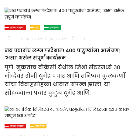
ताज्या बातम्या
पुणे
राजकारण
डिसेंबर 3, 2025
डिसेंबर 3, 2025
0
जय पवारांचं लग्न परदेशात! 400 पाहूण्यांना आमंत्रण;
‘असा’ असेल संपूर्ण कार्यक्रम
पुणे: नुकताच बीकेसी येथील जिओ सेंटरमध्ये 30
नोव्हेंबर रोजी युगेंद्र पवार आणि तनिष्का कुलकर्णी
यांचा विवाहसोहळा थाटात संपन्न झाला. या
सोहळ्याला पवार कुटुंब युगेंद्र आणि…
ताज्या बातम्या
देश-विदेश