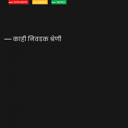
ताज्या बातम्या
मराठवाडा
महाराष्ट्र
विलास घुले हत्याकांडात नवा ट्विस्ट; खासदार बजरंग
सोनवणेंच्या मुलाचं नाव जबाबात, फडणवीसांनी घेतली
दखल
काही निवडक श्रेणी
अध्यात्मिक
अर्थकारण
अवर्गीकृत
आरोग्य
उत्तर महाराष्ट्र
करिअर
कोकण
क्राईम
क्रीडा
टेक्नॉलॉजी
ताज्या बातम्या
देश-विदेश
पश्चिम महाराष्ट्र