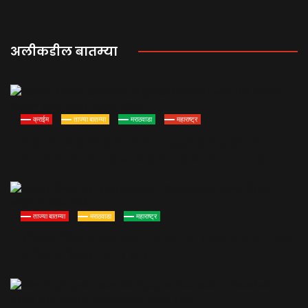
अलीकडील बातम्या
क्राईम
ताज्या बातम्या
मराठवाडा
महाराष्ट्र
बीडमध्ये थरारक हत्याकांड! सासुरवाडीत राहणाऱ्या
जावयाची धारदार शस्त्राने हत्या; जुन्या वादाचा संशय
ताज्या बातम्या
मराठवाडा
महाराष्ट्र
बीडच्या विलास घुले हत्याप्रकरणाला धक्कादायक वळण;
पीडित महिलेचे गंभीर आरोप