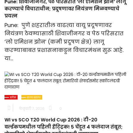
Pune: शिवाजीनगर, पेठ परिसरात ‘लो एमिशन झोन’ लागू
करण्याचे विचाराधीन; प्रदूषणावर नियंत्रण मिळवण्याचे
प्रयत्न
Pune: पुणे शहरातील वाढत्या वायू प्रदूषणावर
नियंत्रण ठेवण्यासाठी शिवाजीनगर व पेठ परिसरात
‘लो एमिशन झोन’ (कमी प्रदूषण क्षेत्र) लागू
करण्याबाबत प्रशासनाकडून विचारमंथन सुरू आहे.
या…
क्रीडा
ताज्या बातम्या
फेब्रुवारी 7, 2026
0
WI vs SCO T20 World Cup 2026 : टी-20
वर्ल्डकपमधील पहिली हॅट्ट्रिक! 5 चेंडूत 4 फलंदाज तंबूत;