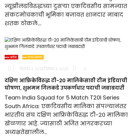
न्यूझीलंडविरुद्धच्या दुसऱ्या एकदिवसीय सामन्यात
संकटमोचकाची भूमिका बजावत शानदार नाबाद
शतक ठोकले….
क्रीडा
ताज्या बातम्या
डिसेंबर 3, 2025
डिसेंबर 3, 2025
0
दक्षिण आफ्रिकेविरूद्ध टी-20 मालिकेसाठी टीम इंडियाची
घोषणा, शुभमन गिलकडे उपकर्णधार पदाची जबाबदारी
Team India Squad for 5 Match T20I Series
South Africa: एकदिवसीय मालिका संपल्यानंतर
भारतीय संघ दक्षिण आफ्रिकेविरुद्ध टी-20 मालिका
खेळणार आहे. ज्यासाठी अजित आगरकरच्या
अध्यक्षतेखालील…