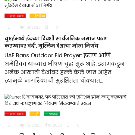
ताज्या बातम्या
देश-विदेश
मार्च 19, 2026
0
युएईमध्ये ईदच्या दिवशी सार्वजनिक नमाज पठण
करण्यावर बंदी, मुस्लिम देशाचा मोठा निर्णय
UAE Bans Outdoor Eid Prayer: इराण आणि
अमेरिका यांच्यात भीषण युद्ध सुरू आहे. इराणकडून
अनेक आखाती देशांवर हल्ले केले जात आहेत.
त्यामुळे नागरिकांची सुरक्षितता धोक्यात…
ताज्या बातम्या
पुणे
महाराष्ट्र
मार्च 16, 2026
मार्च 16, 2026
0