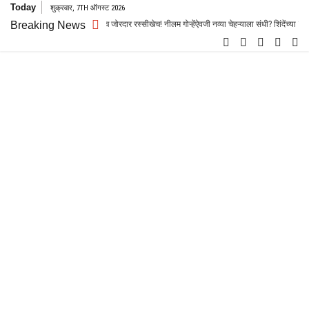
Skip
Today
शुक्रवार, 7TH ऑगस्ट 2026
to
पतीपदासाठी शिवसेनेतच जोरदार रस्सीखेच! नीलम गोऱ्हेंऐवजी नव्या चेहऱ्याला संधी? शिंदेंच्या ‘धक्कातंत्रा’ची
Breaking News
content