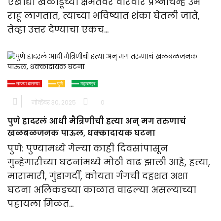
एखाद्या खेळाडूच्या क्षमतेवर वारंवार प्रश्नचिन्हं उभे
राहू लागतात, त्याच्या भविष्यात शंका घेतली जाते,
तेव्हा उत्तर देण्याचा एकच…
ताज्या बातम्या
पुणे
महाराष्ट्र
नोव्हेंबर 30, 2025
0
पुणे हादरलं आधी मैत्रिणीची हत्या अन् मग तरुणाचं
खळबळजनक पाऊल, धक्कादायक घटना
पुणे: पुण्यामध्ये गेल्या काही दिवसांपासून
गुन्हेगारीच्या घटनांमध्ये मोठी वाढ झाली आहे, हत्या,
मारामारी, गुंडागर्दी, कोयता गँगची दहशत अशा
घटना अलिकडच्या काळात वाढल्या असल्याच्या
पहायला मिळत…