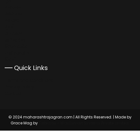
पुणे
मनोरंजन
मराठवाडा
महाराष्ट्र
मुंबई
राजकारण
राशिभविष्य
रिअल इस्टेट
लाईफस्टाईल
विदर्भ
Quick Links
Terms and Conditions
Privacy Policy
Contact
© 2024 maharashtrajagran.com | All Rights Reserved. | Made by
Grace Mag by
Edited by - Way2smart Systems Private Limited.