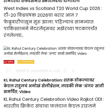
रोमारियो शेफर्डसमोर स्कॉटलंडची दाणादाण
West Indies vs Scotland T20 World Cup 2026 :
टी-20 विश्वचषक 2026चा थरार आज 7
फेब्रुवारीपासून सुरू झाला. पहिल्याच सामन्यात
पाकिस्तानने नेदरलँड्सवर अखेरच्या षटकापर्यंत
रंगलेल्या…
क्रीडा
ताज्या बातम्या
जानेवारी 14, 2026
जानेवारी 15, 2026
0
KL Rahul Century Celebration: शतक ठोकल्यावर
केएल राहुलचं अनोखं सेलीब्रेशन, लाडकी लेक ‘अंगद’ साठी
समर्पित; Video
KL Rahul Century Celebration Video Rajkot ODI :
भारतीय क्रिकेट संघाचा फलंदाज केएल राहुलने