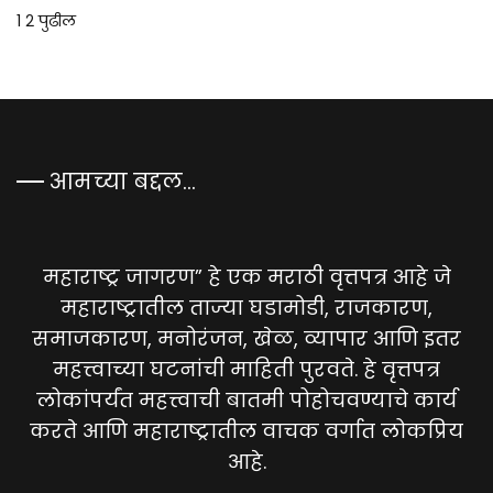
पोस्ट्स
1
2
पुढील
पृष्ठांकन
आमच्या बद्दल…
महाराष्ट्र जागरण” हे एक मराठी वृत्तपत्र आहे जे
महाराष्ट्रातील ताज्या घडामोडी, राजकारण,
समाजकारण, मनोरंजन, खेळ, व्यापार आणि इतर
महत्त्वाच्या घटनांची माहिती पुरवते. हे वृत्तपत्र
लोकांपर्यंत महत्त्वाची बातमी पोहोचवण्याचे कार्य
करते आणि महाराष्ट्रातील वाचक वर्गात लोकप्रिय
आहे.