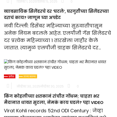
डिसेंबर 1, 2025
डिसेंबर 5, 2025
0
व्यावसायिक सिलेंडरचे दर ‘घटले’, घरगुतीच्या सिलेंडरच्या
दराचं काय? जाणून घ्या अपडेट
नवी दिल्ली: डिसेंबर महिन्याच्या सुरुवातीपासून
अनेक नियम बदलले आहेत. एलपीजी गॅस सिलेंडरचे
दर प्रत्येक महिन्याच्या 1 तारखेला जाहीर केले
जातात. त्यामुळं एलपीजी ग्राहक सिलेंडरचे दर…
क्रीडा
ताज्या बातम्या
नोव्हेंबर 30, 2025
नोव्हेंबर 30, 2025
0
किंग कोहलीच्या शतकानं रांचीत गोंधळ; चाहता भर
मैदानात धावत सुटला, नेमकं काय घडलं? पहा VIDEO
Virat Kohli records 52nd ODI Century : जेव्हा