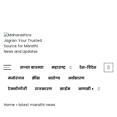
Maharashtra
Jagran: Your
Trusted
Source for
Marathi
Maharashtra
News and
Jagran : Your
ताज्या बातम्या
महाराष्ट्र
देश-विदेश
Updates
Trusted
मनोरंजन
क्रीडा
आरोग्य
अर्थकारण
Companion for the
Latest News
टेक्नॉलॉजी
राजकारण
क्राईम
आणखी +
Home
»
latest marathi news