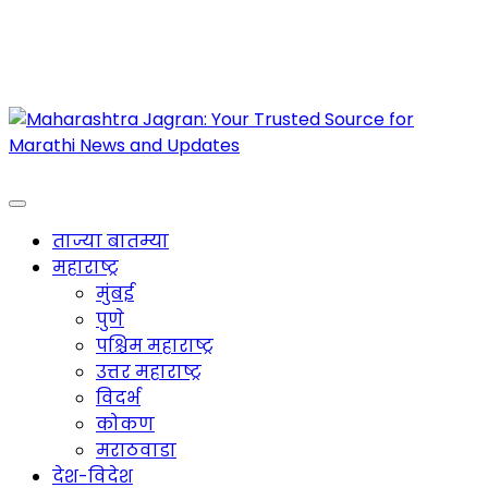
Maharashtra Jagran : Your Trusted Companion
for the Latest News
ताज्या बातम्या
महाराष्ट्र
मुंबई
पुणे
पश्चिम महाराष्ट्र
उत्तर महाराष्ट्र
विदर्भ
कोकण
मराठवाडा
देश-विदेश