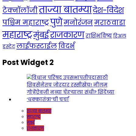
ताज्या बातम्या
देश-विदेश
टेक्नॉलॉजी
पुणे
मनोरंजन
पश्चिम महाराष्ट्र
मराठवाडा
महाराष्ट्र
राजकारण
मुंबई
राशिभविष्य
रिअल
लाईफस्टाईल
विदर्भ
इस्टेट
Post Widget 2
ताज्या बातम्या
महाराष्ट्र
मुंबई
राजकारण