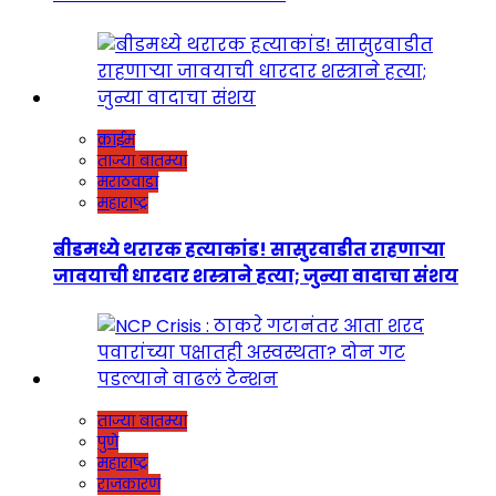
क्राईम
ताज्या बातम्या
मराठवाडा
महाराष्ट्र
बीडमध्ये थरारक हत्याकांड! सासुरवाडीत राहणाऱ्या
जावयाची धारदार शस्त्राने हत्या; जुन्या वादाचा संशय
ताज्या बातम्या
पुणे
महाराष्ट्र
राजकारण