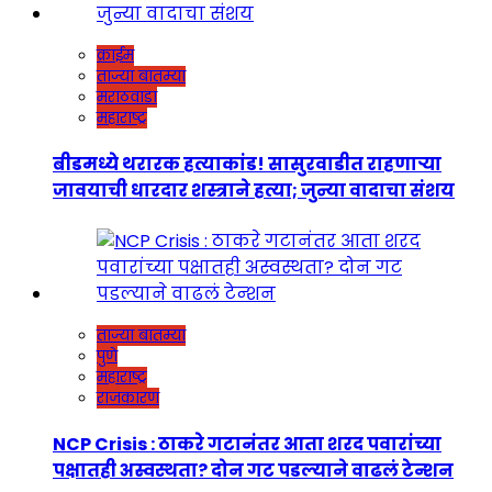
क्राईम
ताज्या बातम्या
मराठवाडा
महाराष्ट्र
बीडमध्ये थरारक हत्याकांड! सासुरवाडीत राहणाऱ्या
जावयाची धारदार शस्त्राने हत्या; जुन्या वादाचा संशय
ताज्या बातम्या
पुणे
महाराष्ट्र
राजकारण
NCP Crisis : ठाकरे गटानंतर आता शरद पवारांच्या
पक्षातही अस्वस्थता? दोन गट पडल्याने वाढलं टेन्शन