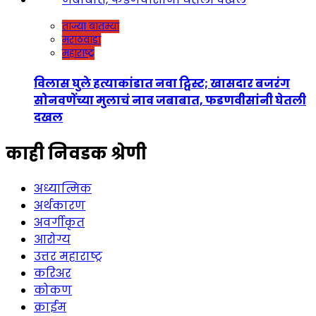
ताज्या बातम्या
मराठवाडा
महाराष्ट्र
विलास घुले हत्याकांडात नवा ट्विस्ट; खासदार बजरंग
सोनवणेंच्या मुलाचं नाव जबाबात, फडणवीसांनी घेतली
दखल
काही निवडक श्रेणी
अध्यात्मिक
अर्थकारण
अवर्गीकृत
आरोग्य
उत्तर महाराष्ट्र
करिअर
कोकण
क्राईम