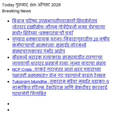
Skip
Today
गुरूवार, 6th ऑगस्ट 2026
to
Breaking News
content
विधान परिषद उपसभापतीपदासाठी शिवसेनेतच
जोरदार रस्सीखेच! नीलम गोऱ्हेंऐवजी नव्या चेहऱ्याला
संधी? शिंदेंच्या ‘धक्कातंत्रा’ची चर्चा
पुण्यात धक्कादायक घटना! निवारागृहातील २६ वर्षीय
कर्मचाऱ्याची आत्महत्या; सुसाईड नोटमध्ये
संस्थाचालकावर गंभीर आरोप
बीडमध्ये थरारक हत्याकांड! सासुरवाडीत राहणाऱ्या
जावयाची धारदार शस्त्राने हत्या; जुन्या वादाचा संशय
NCP Crisis : ठाकरे गटानंतर आता शरद पवारांच्या
पक्षातही अस्वस्थता? दोन गट पडल्याने वाढलं टेन्शन
Tukaram Mundhe : तुकाराम मुंढेंचा मुंबईत धडाका! ६
नामांकित हॉटेल्स, रेस्टॉरंट्स आणि बेकरींवर कारवाई;
परवानेही निलंबित