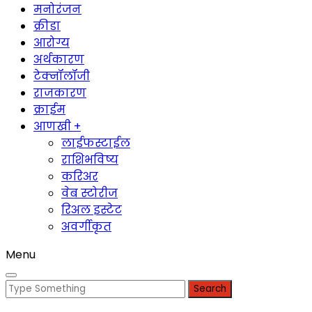
मनोरंजन
क्रीडा
आरोग्य
अर्थकारण
टेक्नॉलॉजी
राजकारण
क्राईम
आणखी +
लाईफस्टाईल
राशिभविष्य
करिअर
वेब स्टोरीज
रिअल इस्टेट
अवर्गीकृत
Menu
Search
for: