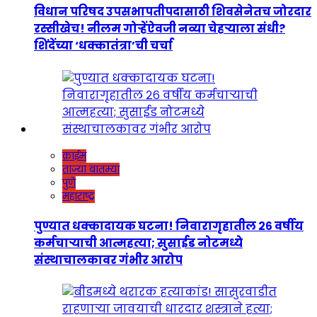
विधान परिषद उपसभापतीपदासाठी शिवसेनेतच जोरदार
रस्सीखेच! नीलम गोऱ्हेंऐवजी नव्या चेहऱ्याला संधी?
शिंदेंच्या ‘धक्कातंत्रा’ची चर्चा
क्राईम
ताज्या बातम्या
पुणे
महाराष्ट्र
पुण्यात धक्कादायक घटना! निवारागृहातील २६ वर्षीय
कर्मचाऱ्याची आत्महत्या; सुसाईड नोटमध्ये
संस्थाचालकावर गंभीर आरोप