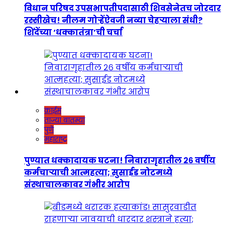
विधान परिषद उपसभापतीपदासाठी शिवसेनेतच जोरदार
रस्सीखेच! नीलम गोऱ्हेंऐवजी नव्या चेहऱ्याला संधी?
शिंदेंच्या ‘धक्कातंत्रा’ची चर्चा
क्राईम
ताज्या बातम्या
पुणे
महाराष्ट्र
पुण्यात धक्कादायक घटना! निवारागृहातील २६ वर्षीय
कर्मचाऱ्याची आत्महत्या; सुसाईड नोटमध्ये
संस्थाचालकावर गंभीर आरोप