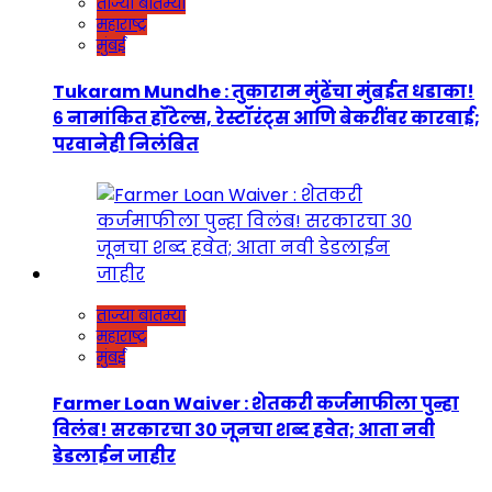
ताज्या बातम्या
महाराष्ट्र
मुंबई
Tukaram Mundhe : तुकाराम मुंढेंचा मुंबईत धडाका!
६ नामांकित हॉटेल्स, रेस्टॉरंट्स आणि बेकरींवर कारवाई;
परवानेही निलंबित
ताज्या बातम्या
महाराष्ट्र
मुंबई
Farmer Loan Waiver : शेतकरी कर्जमाफीला पुन्हा
विलंब! सरकारचा ३० जूनचा शब्द हवेत; आता नवी
डेडलाईन जाहीर