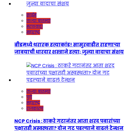
क्राईम
ताज्या बातम्या
मराठवाडा
महाराष्ट्र
बीडमध्ये थरारक हत्याकांड! सासुरवाडीत राहणाऱ्या
जावयाची धारदार शस्त्राने हत्या; जुन्या वादाचा संशय
ताज्या बातम्या
पुणे
महाराष्ट्र
राजकारण
NCP Crisis : ठाकरे गटानंतर आता शरद पवारांच्या
पक्षातही अस्वस्थता? दोन गट पडल्याने वाढलं टेन्शन