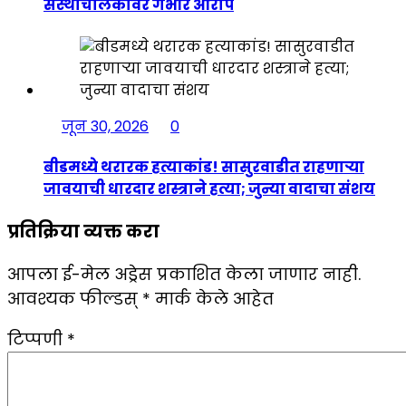
संस्थाचालकावर गंभीर आरोप
जून 30, 2026
0
बीडमध्ये थरारक हत्याकांड! सासुरवाडीत राहणाऱ्या
जावयाची धारदार शस्त्राने हत्या; जुन्या वादाचा संशय
प्रतिक्रिया व्यक्त करा
आपला ई-मेल अड्रेस प्रकाशित केला जाणार नाही.
आवश्यक फील्डस्
*
मार्क केले आहेत
टिप्पणी
*