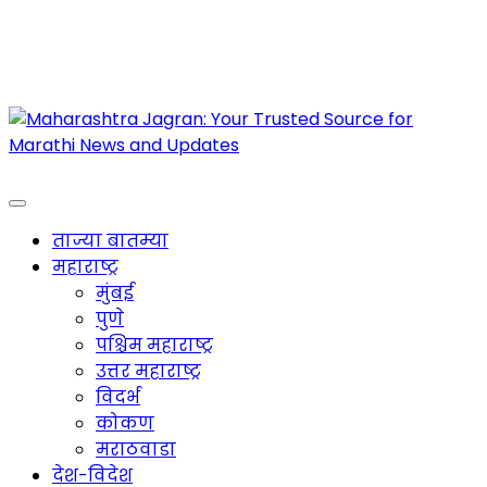
Maharashtra Jagran : Your Trusted Companion
for the Latest News
ताज्या बातम्या
महाराष्ट्र
मुंबई
पुणे
पश्चिम महाराष्ट्र
उत्तर महाराष्ट्र
विदर्भ
कोकण
मराठवाडा
देश-विदेश