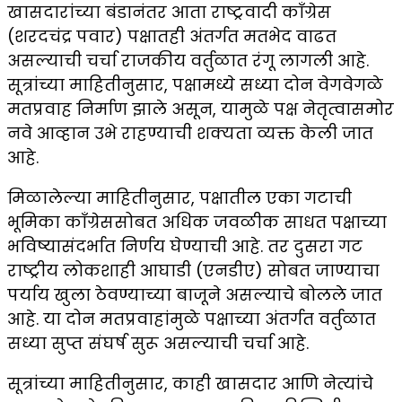
खासदारांच्या बंडानंतर आता राष्ट्रवादी काँग्रेस
(शरदचंद्र पवार) पक्षातही अंतर्गत मतभेद वाढत
असल्याची चर्चा राजकीय वर्तुळात रंगू लागली आहे.
सूत्रांच्या माहितीनुसार, पक्षामध्ये सध्या दोन वेगवेगळे
मतप्रवाह निर्माण झाले असून, यामुळे पक्ष नेतृत्वासमोर
नवे आव्हान उभे राहण्याची शक्यता व्यक्त केली जात
आहे.
मिळालेल्या माहितीनुसार, पक्षातील एका गटाची
भूमिका काँग्रेससोबत अधिक जवळीक साधत पक्षाच्या
भविष्यासंदर्भात निर्णय घेण्याची आहे. तर दुसरा गट
राष्ट्रीय लोकशाही आघाडी (एनडीए) सोबत जाण्याचा
पर्याय खुला ठेवण्याच्या बाजूने असल्याचे बोलले जात
आहे. या दोन मतप्रवाहांमुळे पक्षाच्या अंतर्गत वर्तुळात
सध्या सुप्त संघर्ष सुरू असल्याची चर्चा आहे.
सूत्रांच्या माहितीनुसार, काही खासदार आणि नेत्यांचे