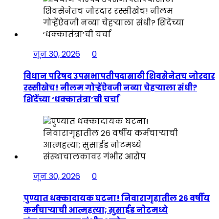
जून 30, 2026
0
विधान परिषद उपसभापतीपदासाठी शिवसेनेतच जोरदार
रस्सीखेच! नीलम गोऱ्हेंऐवजी नव्या चेहऱ्याला संधी?
शिंदेंच्या ‘धक्कातंत्रा’ची चर्चा
जून 30, 2026
0
पुण्यात धक्कादायक घटना! निवारागृहातील २६ वर्षीय
कर्मचाऱ्याची आत्महत्या; सुसाईड नोटमध्ये