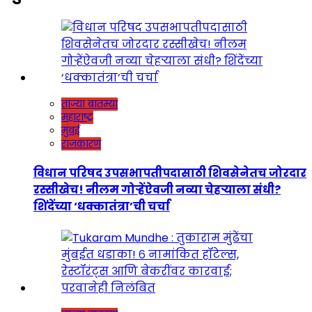
ताज्या बातम्या
महाराष्ट्र
मुंबई
राजकारण
विधान परिषद उपसभापतीपदासाठी शिवसेनेतच जोरदार
रस्सीखेच! नीलम गोऱ्हेंऐवजी नव्या चेहऱ्याला संधी?
शिंदेंच्या ‘धक्कातंत्रा’ची चर्चा