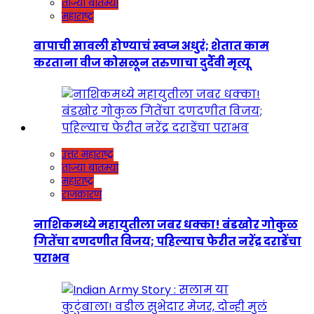
ताज्या बातम्या
महाराष्ट्र
बापाची सावली होण्याचं स्वप्न अधुरं; शेतात काम
करताना वीज कोसळून तरुणाचा दुर्दैवी मृत्यू
उत्तर महाराष्ट्र
ताज्या बातम्या
महाराष्ट्र
राजकारण
नाशिकमध्ये महायुतीला जबर धक्का! बंडखोर गोकुळ
गितेंचा दणदणीत विजय; पहिल्याच फेरीत नरेंद्र दराडेंचा
पराभव