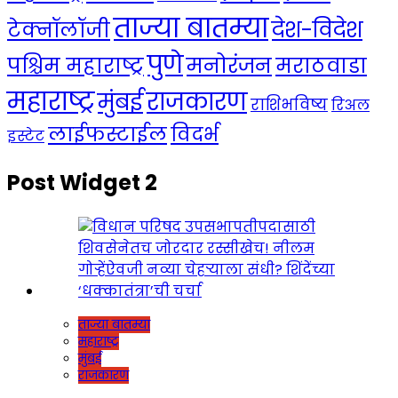
ताज्या बातम्या
देश-विदेश
टेक्नॉलॉजी
पुणे
मनोरंजन
पश्चिम महाराष्ट्र
मराठवाडा
महाराष्ट्र
राजकारण
मुंबई
राशिभविष्य
रिअल
लाईफस्टाईल
विदर्भ
इस्टेट
Post Widget 2
ताज्या बातम्या
महाराष्ट्र
मुंबई
राजकारण