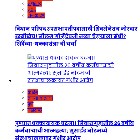
महाराष्ट्र
मुंबई
राजकारण
विधान परिषद उपसभापतीपदासाठी शिवसेनेतच जोरदार
रस्सीखेच! नीलम गोऱ्हेंऐवजी नव्या चेहऱ्याला संधी?
शिंदेंच्या ‘धक्कातंत्रा’ची चर्चा
क्राईम
ताज्या बातम्या
पुणे
महाराष्ट्र
पुण्यात धक्कादायक घटना! निवारागृहातील २६ वर्षीय
कर्मचाऱ्याची आत्महत्या; सुसाईड नोटमध्ये
संस्थाचालकावर गंभीर आरोप