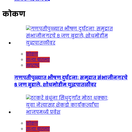
कोकण
कोकण
ताज्या बातम्या
महाराष्ट्र
गणपतीपुळ्यात भीषण दुर्घटना; समुद्रात संभाजीनगरचे
८ जण बुडाले, शोधमोहीम युद्धपातळीवर
कोकण
ताज्या बातम्या