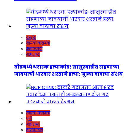
क्राईम
ताज्या बातम्या
मराठवाडा
महाराष्ट्र
बीडमध्ये थरारक हत्याकांड! सासुरवाडीत राहणाऱ्या
जावयाची धारदार शस्त्राने हत्या; जुन्या वादाचा संशय
ताज्या बातम्या
पुणे
महाराष्ट्र
राजकारण