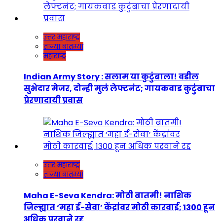
उत्तर महाराष्ट्र
ताज्या बातम्या
महाराष्ट्र
Indian Army Story : सलाम या कुटुंबाला! वडील
सुभेदार मेजर, दोन्ही मुलं लेफ्टनंट; गायकवाड कुटुंबाचा
प्रेरणादायी प्रवास
उत्तर महाराष्ट्र
ताज्या बातम्या
Maha E-Seva Kendra: मोठी बातमी! नाशिक
जिल्ह्यात ‘महा ई-सेवा’ केंद्रांवर मोठी कारवाई; 1300 हून
अधिक परवाने रद्द