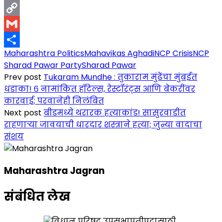
LinkedIn
Copy
Link
Gmail
Maharashtra Politics
Mahavikas Aghadi
NCP Crisis
NCP
Share
Sharad Pawar Party
Sharad Pawar
Prev post
Tukaram Mundhe : तुकाराम मुंढेंचा मुंबईत
धडाका! ६ नामांकित हॉटेल्स, रेस्टॉरंट्स आणि बेकरींवर
कारवाई; परवानेही निलंबित
Next post
बीडमध्ये थरारक हत्याकांड! सासुरवाडीत
राहणाऱ्या जावयाची धारदार शस्त्राने हत्या; जुन्या वादाचा
संशय
Maharashtra Jagran
संबंधित लेख