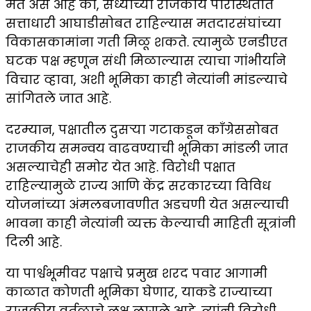
मत असे आहे की, सध्याच्या राजकीय परिस्थितीत
सत्ताधारी आघाडीसोबत राहिल्यास मतदारसंघांच्या
विकासकामांना गती मिळू शकते. त्यामुळे एनडीएत
घटक पक्ष म्हणून संधी मिळाल्यास त्याचा गांभीर्याने
विचार व्हावा, अशी भूमिका काही नेत्यांनी मांडल्याचे
सांगितले जात आहे.
दरम्यान, पक्षातील दुसऱ्या गटाकडून काँग्रेससोबत
राजकीय समन्वय वाढवण्याची भूमिका मांडली जात
असल्याचेही समोर येत आहे. विरोधी पक्षात
राहिल्यामुळे राज्य आणि केंद्र सरकारच्या विविध
योजनांच्या अंमलबजावणीत अडचणी येत असल्याची
भावना काही नेत्यांनी व्यक्त केल्याची माहिती सूत्रांनी
दिली आहे.
या पार्श्वभूमीवर पक्षाचे प्रमुख शरद पवार आगामी
काळात कोणती भूमिका घेणार, याकडे राज्याच्या
राजकीय वर्तुळाचे लक्ष लागले आहे. त्यांनी विरोधी