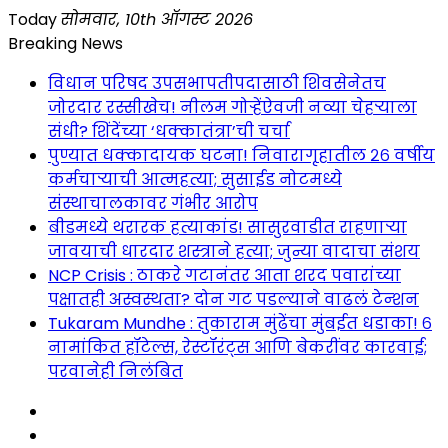
Skip
Today
सोमवार, 10th ऑगस्ट 2026
to
Breaking News
content
विधान परिषद उपसभापतीपदासाठी शिवसेनेतच
जोरदार रस्सीखेच! नीलम गोऱ्हेंऐवजी नव्या चेहऱ्याला
संधी? शिंदेंच्या ‘धक्कातंत्रा’ची चर्चा
पुण्यात धक्कादायक घटना! निवारागृहातील २६ वर्षीय
कर्मचाऱ्याची आत्महत्या; सुसाईड नोटमध्ये
संस्थाचालकावर गंभीर आरोप
बीडमध्ये थरारक हत्याकांड! सासुरवाडीत राहणाऱ्या
जावयाची धारदार शस्त्राने हत्या; जुन्या वादाचा संशय
NCP Crisis : ठाकरे गटानंतर आता शरद पवारांच्या
पक्षातही अस्वस्थता? दोन गट पडल्याने वाढलं टेन्शन
Tukaram Mundhe : तुकाराम मुंढेंचा मुंबईत धडाका! ६
नामांकित हॉटेल्स, रेस्टॉरंट्स आणि बेकरींवर कारवाई;
परवानेही निलंबित