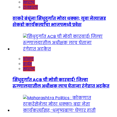
महाराष्ट्र
राजकारण
ठाकरे बंधूंना सिंधुदुर्गात मोठा धक्का; युवा नेत्यासह
शेकडो कार्यकर्त्यांचा भाजपमध्ये प्रवेश
कोकण
क्राईम
महाराष्ट्र
सिंधुदुर्गात ACB ची मोठी कारवाई! जिल्हा
रुग्णालयातील अधीक्षक लाच घेताना रंगेहात अटकेत