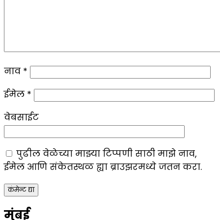
नाव
*
ईमेल
*
वेबसाईट
पुढील वेळेच्या माझ्या टिप्पणी साठी माझे नाव,
ईमेल आणि संकेतस्थळ ह्या ब्राउझरमध्ये जतन करा.
मुंबई