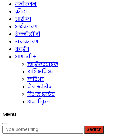
मनोरंजन
क्रीडा
आरोग्य
अर्थकारण
टेक्नॉलॉजी
राजकारण
क्राईम
आणखी +
लाईफस्टाईल
राशिभविष्य
करिअर
वेब स्टोरीज
रिअल इस्टेट
अवर्गीकृत
Menu
Search
for: