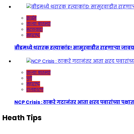
क्राईम
ताज्या बातम्या
मराठवाडा
महाराष्ट्र
बीडमध्ये थरारक हत्याकांड! सासुरवाडीत राहणाऱ्या जावयाच
ताज्या बातम्या
पुणे
महाराष्ट्र
राजकारण
NCP Crisis : ठाकरे गटानंतर आता शरद पवारांच्या पक्षात
Heath Tips