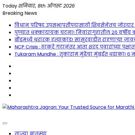
Skip
Today
शनिवार, 8th ऑगस्ट 2026
to
Breaking News
content
विधान परिषद उपसभापतीपदासाठी शिवसेनेतच जोरदार रस्सीखे
पुण्यात धक्कादायक घटना! निवारागृहातील २६ वर्षीय क
बीडमध्ये थरारक हत्याकांड! सासुरवाडीत राहणाऱ्या जावया
NCP Crisis : ठाकरे गटानंतर आता शरद पवारांच्या पक्षा
Tukaram Mundhe : तुकाराम मुंढेंचा मुंबईत धडाका! ६ न
Maharashtra Jagran : Your Trusted Companion fo
ताज्या बातम्या