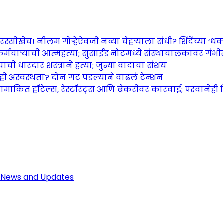
च! नीलम गोऱ्हेंऐवजी नव्या चेहऱ्याला संधी? शिंदेंच्या ‘धक्का
र्मचाऱ्याची आत्महत्या; सुसाईड नोटमध्ये संस्थाचालकावर गंभ
ची धारदार शस्त्राने हत्या; जुन्या वादाचा संशय
तही अस्वस्थता? दोन गट पडल्याने वाढलं टेन्शन
ामांकित हॉटेल्स, रेस्टॉरंट्स आणि बेकरींवर कारवाई; परवानेही
Maharashtra Jagran: Your Trusted So
r the Latest News