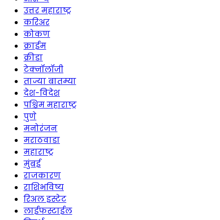
उत्तर महाराष्ट्र
करिअर
कोकण
क्राईम
क्रीडा
टेक्नॉलॉजी
ताज्या बातम्या
देश-विदेश
पश्चिम महाराष्ट्र
पुणे
मनोरंजन
मराठवाडा
महाराष्ट्र
मुंबई
राजकारण
राशिभविष्य
रिअल इस्टेट
लाईफस्टाईल