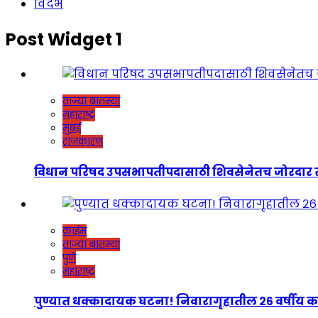
विदर्भ
Post Widget 1
ताज्या बातम्या
महाराष्ट्र
मुंबई
राजकारण
विधान परिषद उपसभापतीपदासाठी शिवसेनेतच जोरदार रस्सीखेच
क्राईम
ताज्या बातम्या
पुणे
महाराष्ट्र
पुण्यात धक्कादायक घटना! निवारागृहातील २६ वर्षीय कर