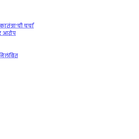
तंत्रा’ची चर्चा
ीर आरोप
 निलंबित
urce for Marathi News and Updates