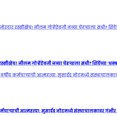
! नीलम गोऱ्हेंऐवजी नव्या चेहऱ्याला संधी? शिंदेंच्या ‘धक्कात
्मचाऱ्याची आत्महत्या; सुसाईड नोटमध्ये संस्थाचालकावर गंभी