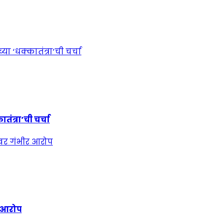
ंत्रा’ची चर्चा
र आरोप