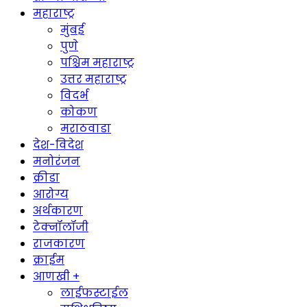
महाराष्ट्र
मुंबई
पुणे
पश्चिम महाराष्ट्र
उत्तर महाराष्ट्र
विदर्भ
कोकण
मराठवाडा
देश-विदेश
मनोरंजन
क्रीडा
आरोग्य
अर्थकारण
टेक्नॉलॉजी
राजकारण
क्राईम
आणखी +
लाईफस्टाईल