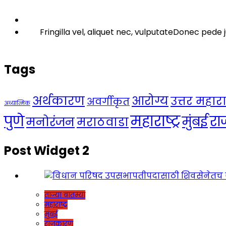
Fringilla vel, aliquet nec, vulputateDonec pede j
Tags
अर्थकारण
आरोग्य
उत्तर महाराष्
अवर्गीकृत
अध्यात्मिक
महाराष्ट्र
पुणे
र
मुंबई
मनोरंजन
मराठवाडा
Post Widget 2
ताज्या बातम्या
महाराष्ट्र
मुंबई
राजकारण