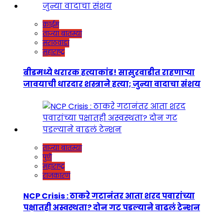
क्राईम
ताज्या बातम्या
मराठवाडा
महाराष्ट्र
बीडमध्ये थरारक हत्याकांड! सासुरवाडीत राहणाऱ्या
जावयाची धारदार शस्त्राने हत्या; जुन्या वादाचा संशय
ताज्या बातम्या
पुणे
महाराष्ट्र
राजकारण
NCP Crisis : ठाकरे गटानंतर आता शरद पवारांच्या
पक्षातही अस्वस्थता? दोन गट पडल्याने वाढलं टेन्शन