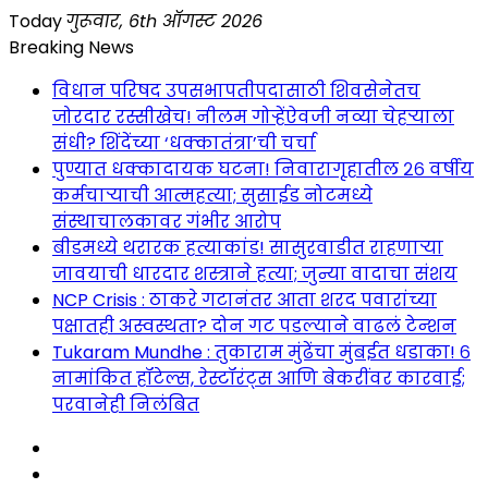
Skip
Today
गुरूवार, 6th ऑगस्ट 2026
to
Breaking News
content
विधान परिषद उपसभापतीपदासाठी शिवसेनेतच
जोरदार रस्सीखेच! नीलम गोऱ्हेंऐवजी नव्या चेहऱ्याला
संधी? शिंदेंच्या ‘धक्कातंत्रा’ची चर्चा
पुण्यात धक्कादायक घटना! निवारागृहातील २६ वर्षीय
कर्मचाऱ्याची आत्महत्या; सुसाईड नोटमध्ये
संस्थाचालकावर गंभीर आरोप
बीडमध्ये थरारक हत्याकांड! सासुरवाडीत राहणाऱ्या
जावयाची धारदार शस्त्राने हत्या; जुन्या वादाचा संशय
NCP Crisis : ठाकरे गटानंतर आता शरद पवारांच्या
पक्षातही अस्वस्थता? दोन गट पडल्याने वाढलं टेन्शन
Tukaram Mundhe : तुकाराम मुंढेंचा मुंबईत धडाका! ६
नामांकित हॉटेल्स, रेस्टॉरंट्स आणि बेकरींवर कारवाई;
परवानेही निलंबित