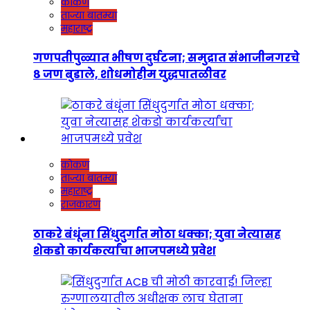
कोकण
ताज्या बातम्या
महाराष्ट्र
गणपतीपुळ्यात भीषण दुर्घटना; समुद्रात संभाजीनगरचे
८ जण बुडाले, शोधमोहीम युद्धपातळीवर
कोकण
ताज्या बातम्या
महाराष्ट्र
राजकारण
ठाकरे बंधूंना सिंधुदुर्गात मोठा धक्का; युवा नेत्यासह
शेकडो कार्यकर्त्यांचा भाजपमध्ये प्रवेश