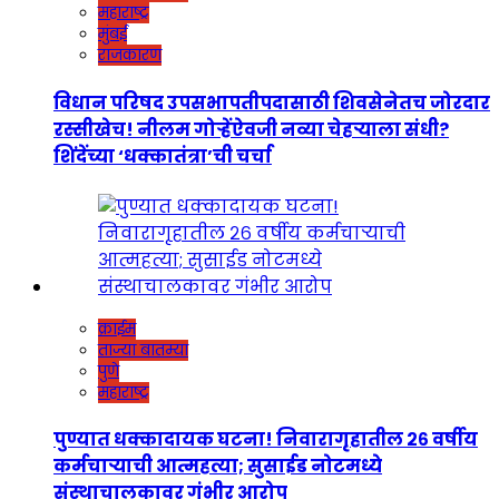
महाराष्ट्र
मुंबई
राजकारण
विधान परिषद उपसभापतीपदासाठी शिवसेनेतच जोरदार
रस्सीखेच! नीलम गोऱ्हेंऐवजी नव्या चेहऱ्याला संधी?
शिंदेंच्या ‘धक्कातंत्रा’ची चर्चा
क्राईम
ताज्या बातम्या
पुणे
महाराष्ट्र
पुण्यात धक्कादायक घटना! निवारागृहातील २६ वर्षीय
कर्मचाऱ्याची आत्महत्या; सुसाईड नोटमध्ये
संस्थाचालकावर गंभीर आरोप