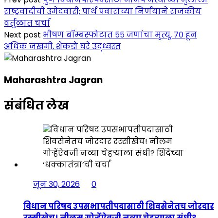
राष्ट्रवादीची उमेदवारी; पार्थ पवारांच्या निर्णयाने राजकीय
वर्तुळात चर्चा
Next post
भीषण बॉम्बस्फोटात ५५ जणांचा मृत्यू, ७० हून
अधिक जखमी, शेकडो घरे उद्ध्वस्त
Maharashtra Jagran
संबंधित लेख
जून 30, 2026
0
विधान परिषद उपसभापतीपदासाठी शिवसेनेतच जोरदार
रस्सीखेच! नीलम गोऱ्हेंऐवजी नव्या चेहऱ्याला संधी?