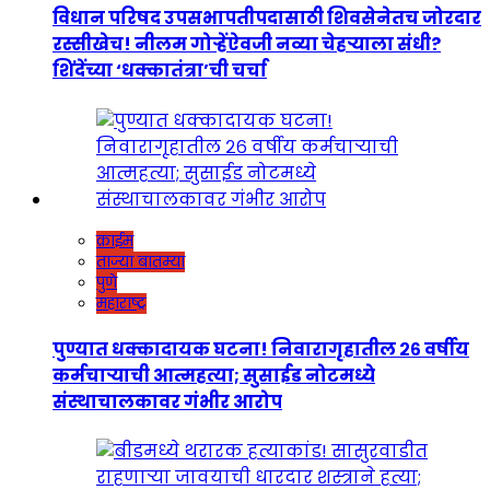
विधान परिषद उपसभापतीपदासाठी शिवसेनेतच जोरदार
रस्सीखेच! नीलम गोऱ्हेंऐवजी नव्या चेहऱ्याला संधी?
शिंदेंच्या ‘धक्कातंत्रा’ची चर्चा
क्राईम
ताज्या बातम्या
पुणे
महाराष्ट्र
पुण्यात धक्कादायक घटना! निवारागृहातील २६ वर्षीय
कर्मचाऱ्याची आत्महत्या; सुसाईड नोटमध्ये
संस्थाचालकावर गंभीर आरोप