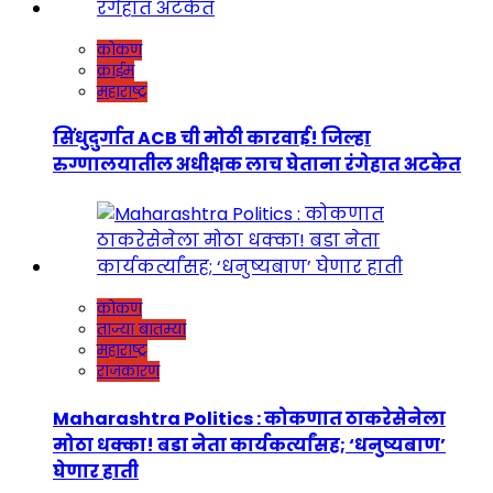
कोकण
क्राईम
महाराष्ट्र
सिंधुदुर्गात ACB ची मोठी कारवाई! जिल्हा
रुग्णालयातील अधीक्षक लाच घेताना रंगेहात अटकेत
कोकण
ताज्या बातम्या
महाराष्ट्र
राजकारण
Maharashtra Politics : कोकणात ठाकरेसेनेला
मोठा धक्का! बडा नेता कार्यकर्त्यांसह; ‘धनुष्यबाण’
घेणार हाती