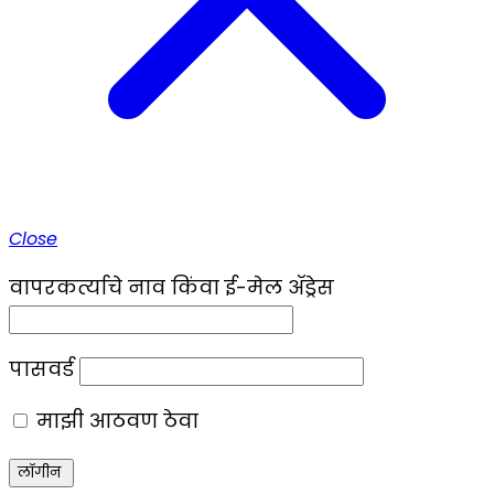
Close
वापरकर्त्याचे नाव किंवा ई-मेल ॲड्रेस
पासवर्ड
माझी आठवण ठेवा