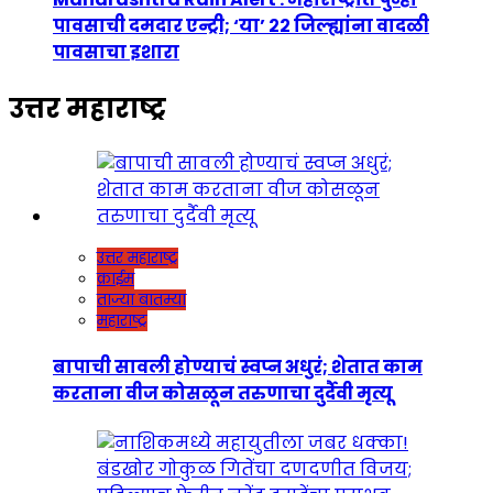
पावसाची दमदार एन्ट्री; ‘या’ २२ जिल्ह्यांना वादळी
पावसाचा इशारा
उत्तर महाराष्ट्र
उत्तर महाराष्ट्र
क्राईम
ताज्या बातम्या
महाराष्ट्र
बापाची सावली होण्याचं स्वप्न अधुरं; शेतात काम
करताना वीज कोसळून तरुणाचा दुर्दैवी मृत्यू