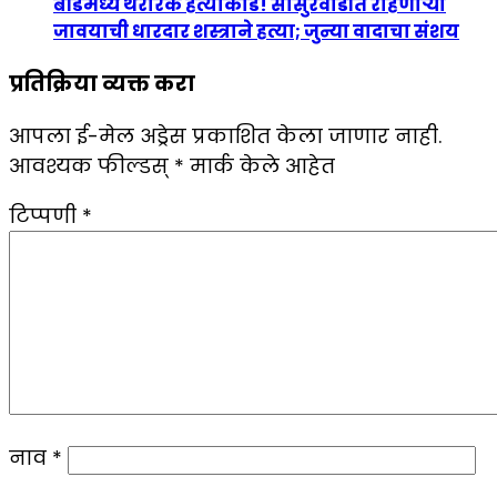
बीडमध्ये थरारक हत्याकांड! सासुरवाडीत राहणाऱ्या
जावयाची धारदार शस्त्राने हत्या; जुन्या वादाचा संशय
प्रतिक्रिया व्यक्त करा
आपला ई-मेल अड्रेस प्रकाशित केला जाणार नाही.
आवश्यक फील्डस्
*
मार्क केले आहेत
टिप्पणी
*
नाव
*