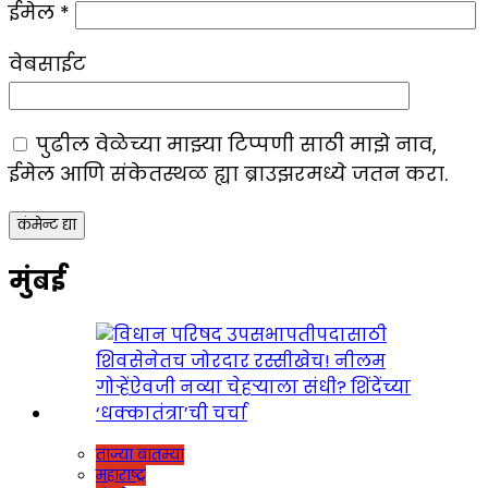
ईमेल
*
वेबसाईट
पुढील वेळेच्या माझ्या टिप्पणी साठी माझे नाव,
ईमेल आणि संकेतस्थळ ह्या ब्राउझरमध्ये जतन करा.
मुंबई
ताज्या बातम्या
महाराष्ट्र