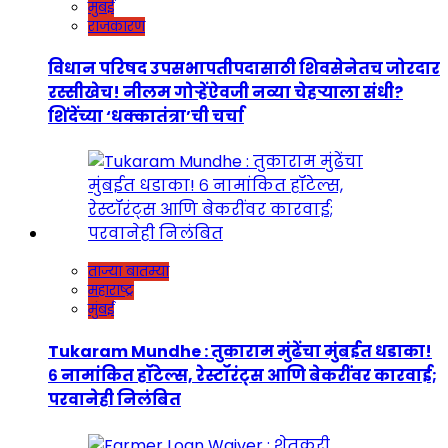
मुंबई
राजकारण
विधान परिषद उपसभापतीपदासाठी शिवसेनेतच जोरदार
रस्सीखेच! नीलम गोऱ्हेंऐवजी नव्या चेहऱ्याला संधी?
शिंदेंच्या ‘धक्कातंत्रा’ची चर्चा
ताज्या बातम्या
महाराष्ट्र
मुंबई
Tukaram Mundhe : तुकाराम मुंढेंचा मुंबईत धडाका!
६ नामांकित हॉटेल्स, रेस्टॉरंट्स आणि बेकरींवर कारवाई;
परवानेही निलंबित