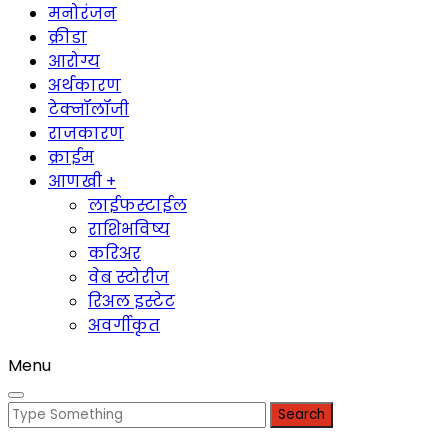
मनोरंजन
क्रीडा
आरोग्य
अर्थकारण
टेक्नॉलॉजी
राजकारण
क्राईम
आणखी +
लाईफस्टाईल
राशिभविष्य
करिअर
वेब स्टोरीज
रिअल इस्टेट
अवर्गीकृत
Menu
Search
for: