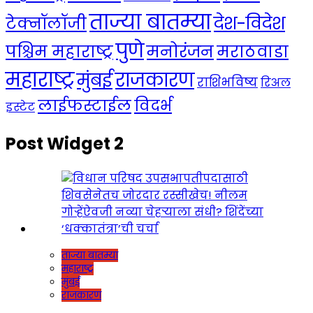
ताज्या बातम्या
देश-विदेश
टेक्नॉलॉजी
पुणे
मनोरंजन
पश्चिम महाराष्ट्र
मराठवाडा
महाराष्ट्र
राजकारण
मुंबई
राशिभविष्य
रिअल
लाईफस्टाईल
विदर्भ
इस्टेट
Post Widget 2
ताज्या बातम्या
महाराष्ट्र
मुंबई
राजकारण