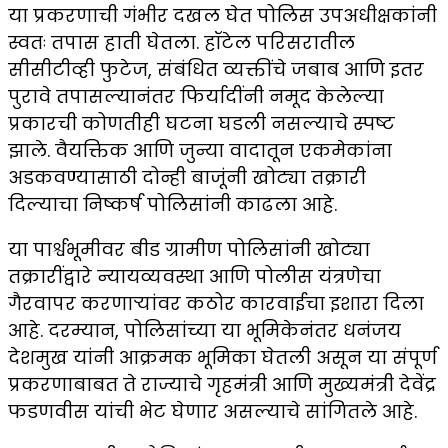
या प्रकरणाची गंभीर दखल घेत पोलिस उपअधीक्षकांनी
स्वतः तपास हाती घेतला. हॉटेल परिसरातील
सीसीटीव्ही फुटेज, संबंधित व्यक्तींचे जबाब आणि इतर
पुरावे तपासल्यानंतर फिर्यादींनी नमूद केलेल्या
प्रकारची कोणतीही घटना घडली नसल्याचे स्पष्ट
झाले. वैयक्तिक आणि जुन्या वादातून एकमेकांना
अडकवण्यासाठी दोन्ही बाजूंनी खोट्या तक्रारी
दिल्याचा निष्कर्ष पोलिसांनी काढला आहे.
या पार्श्वभूमीवर बीड ग्रामीण पोलिसांनी खोट्या
तक्रारींद्वारे न्यायव्यवस्था आणि पोलीस यंत्रणेचा
गैरवापर करणाऱ्यांवर कठोर कारवाईचा इशारा दिला
आहे. दरम्यान, पोलिसांच्या या भूमिकेनंतर धनंजय
देशमुख यांनी आक्रमक भूमिका घेतली असून या संपूर्ण
प्रकरणाबाबत ते राज्याचे गृहमंत्री आणि मुख्यमंत्री देवेंद्र
फडणवीस यांची भेट घेणार असल्याचे सांगितले आहे.