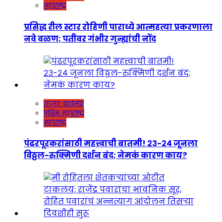
महाराष्ट्र
प्रसिद्ध रील स्टार रोहिणी पाराध्ये आत्महत्या प्रकरणाला
नवे वळण; पतीवर गंभीर गुन्ह्यांची नोंद
ताज्या बातम्या
पश्चिम महाराष्ट्र
महाराष्ट्र
पंढरपूरकरांसाठी महत्त्वाची बातमी! २३-२४ जूनला
विठ्ठल-रुक्मिणी दर्शन बंद; नेमकं कारण काय?