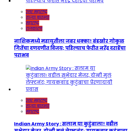
उत्तर महाराष्ट्र
ताज्या बातम्या
महाराष्ट्र
राजकारण
नाशिकमध्ये महायुतीला जबर धक्का! बंडखोर गोकुळ
गितेंचा दणदणीत विजय; पहिल्याच फेरीत नरेंद्र दराडेंचा
पराभव
उत्तर महाराष्ट्र
ताज्या बातम्या
महाराष्ट्र
Indian Army Story : सलाम या कुटुंबाला! वडील
सुभेदार मेजर, दोन्ही मुलं लेफ्टनंट; गायकवाड कुटुंबाचा