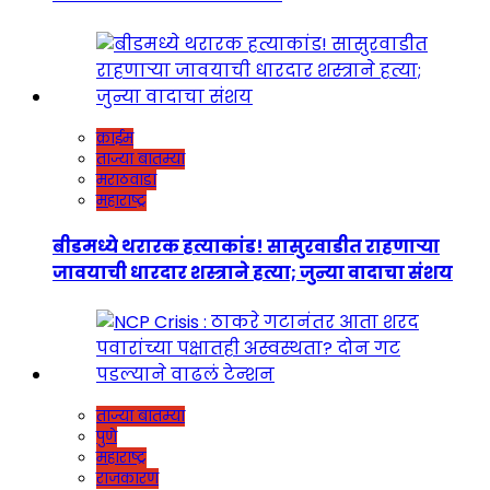
क्राईम
ताज्या बातम्या
मराठवाडा
महाराष्ट्र
बीडमध्ये थरारक हत्याकांड! सासुरवाडीत राहणाऱ्या
जावयाची धारदार शस्त्राने हत्या; जुन्या वादाचा संशय
ताज्या बातम्या
पुणे
महाराष्ट्र
राजकारण