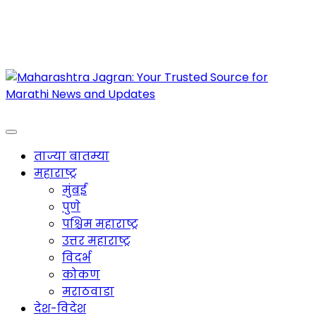
Maharashtra Jagran : Your Trusted Companion
for the Latest News
ताज्या बातम्या
महाराष्ट्र
मुंबई
पुणे
पश्चिम महाराष्ट्र
उत्तर महाराष्ट्र
विदर्भ
कोकण
मराठवाडा
देश-विदेश