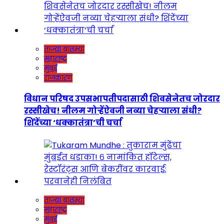
ताज्या बातम्या
महाराष्ट्र
मुंबई
राजकारण
विधान परिषद उपसभापतीपदासाठी शिवसेनेतच जोरदार
रस्सीखेच! नीलम गोऱ्हेंऐवजी नव्या चेहऱ्याला संधी?
शिंदेंच्या ‘धक्कातंत्रा’ची चर्चा
ताज्या बातम्या
महाराष्ट्र
मुंबई