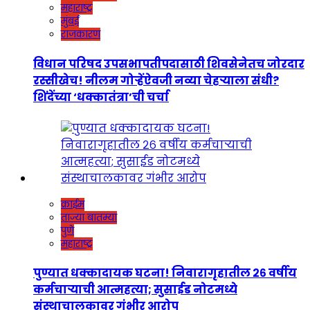
महाराष्ट्र
मुंबई
राजकारण
विधान परिषद उपसभापतीपदासाठी शिवसेनेतच जोरदार
रस्सीखेच! नीलम गोऱ्हेंऐवजी नव्या चेहऱ्याला संधी?
शिंदेंच्या ‘धक्कातंत्रा’ची चर्चा
क्राईम
ताज्या बातम्या
पुणे
महाराष्ट्र
पुण्यात धक्कादायक घटना! निवारागृहातील २६ वर्षीय
कर्मचाऱ्याची आत्महत्या; सुसाईड नोटमध्ये
संस्थाचालकावर गंभीर आरोप