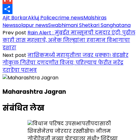
Link
Gmail
Ajit Borkar
Akluj Police
crime news
Malshiras
Share
News
solapur news
Swabhimani Shetkari Sanghatana
Prev post
Rain Alert : मुंबईत मान्सूनची दमदार एंट्री; पुढील
काही तास महत्त्वाचे, अनेक जिल्ह्यांना हवामान विभागाचा
इशारा
Next post
नाशिकमध्ये महायुतीला जबर धक्का! बंडखोर
गोकुळ गितेंचा दणदणीत विजय; पहिल्याच फेरीत नरेंद्र
दराडेंचा पराभव
Maharashtra Jagran
संबंधित लेख