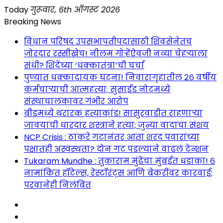
Skip
Today
गुरूवार, 6th ऑगस्ट 2026
to
Breaking News
content
विधान परिषद उपसभापतीपदासाठी शिवसेनेतच
जोरदार रस्सीखेच! नीलम गोऱ्हेंऐवजी नव्या चेहऱ्याला
संधी? शिंदेंच्या ‘धक्कातंत्रा’ची चर्चा
पुण्यात धक्कादायक घटना! निवारागृहातील २६ वर्षीय
कर्मचाऱ्याची आत्महत्या; सुसाईड नोटमध्ये
संस्थाचालकावर गंभीर आरोप
बीडमध्ये थरारक हत्याकांड! सासुरवाडीत राहणाऱ्या
जावयाची धारदार शस्त्राने हत्या; जुन्या वादाचा संशय
NCP Crisis : ठाकरे गटानंतर आता शरद पवारांच्या
पक्षातही अस्वस्थता? दोन गट पडल्याने वाढलं टेन्शन
Tukaram Mundhe : तुकाराम मुंढेंचा मुंबईत धडाका! ६
नामांकित हॉटेल्स, रेस्टॉरंट्स आणि बेकरींवर कारवाई;
परवानेही निलंबित