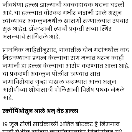
जीवघेणा हल्ला झाल्याची धक्कादायक घटना घडली
आहे. या हल्ल्यात बोरकर गंभीर जखमी झाले असून
त्यांच्यावर अकलूजमधील खासगी रुग्णालयात उपचार
सुरू आहेत. डॉक्टरांनी त्यांची प्रकृती सध्या स्थिर
असल्याचे सांगितले आहे.
प्राथमिक माहितीनुसार, गावातील दोन गटांमधील वाद
मिटवण्याचा प्रयत्न केल्याचा राग मनात धरून काही
जणांनी हा हल्ला केल्याचा आरोप करण्यात आला आहे.
या प्रकरणी अकलूज पोलीस ठाण्यात सात
जणांविरोधात गुन्हा दाखल करण्यात आला असून
आरोपींच्या शोधासाठी पोलिसांनी विशेष पथक नेमले
आहे.
स्कॉर्पिओतून आले अन् थेट हल्ला
१९ जून रोजी सायंकाळी अजित बोरकर हे निमगाव