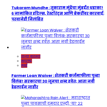
Tukaram Mundhe : तुकाराम मुंढेंचा मुंबईत धडाका!
६ नामांकित हॉटेल्स, रेस्टॉरंट्स आणि बेकरींवर कारवाई;
परवानेही निलंबित
ताज्या बातम्या
महाराष्ट्र
मुंबई
Farmer Loan Waiver : शेतकरी कर्जमाफीला पुन्हा
विलंब! सरकारचा ३० जूनचा शब्द हवेत; आता नवी
डेडलाईन जाहीर