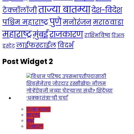
ताज्या बातम्या
देश-विदेश
टेक्नॉलॉजी
पुणे
मनोरंजन
पश्चिम महाराष्ट्र
मराठवाडा
महाराष्ट्र
राजकारण
मुंबई
राशिभविष्य
रिअल
लाईफस्टाईल
विदर्भ
इस्टेट
Post Widget 2
ताज्या बातम्या
महाराष्ट्र
मुंबई
राजकारण