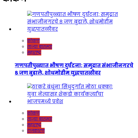
कोकण
ताज्या बातम्या
महाराष्ट्र
गणपतीपुळ्यात भीषण दुर्घटना; समुद्रात संभाजीनगरचे
८ जण बुडाले, शोधमोहीम युद्धपातळीवर
कोकण
ताज्या बातम्या
महाराष्ट्र
राजकारण