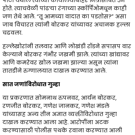
पाटी येथील त्यांच्या कार्यालयाबाहेर मित्रांसोबत उभे
होते. त्याचवेळी पांढऱ्या रंगाच्या स्कॉर्पिओमधून काही
जण तेथे आले. “तू आमच्या वादात का पडतोस?” असा
जाब विचारत त्यांनी बोरकर यांच्यावर अचानक हल्ला
चढवला.
हल्लेखोरांनी तलवार आणि लोखंडी रॉडने सपासप वार
केल्याने बोरकर गंभीर जखमी झाले. त्यांच्या खांद्यावर
आणि कमरेवर खोल जखमा झाल्या असून त्यांना
तातडीने रुग्णालयात दाखल करण्यात आले.
सात जणांविरोधात गुन्हा
या प्रकरणात सोमनाथ रुपनवर, आर्यन बोरकर,
रणजीत बोरकर, गणेश जानकर, गणेश मंडले
यांच्यासह अन्य तीन अज्ञात व्यक्तींविरोधात गुन्हा
दाखल करण्यात आला आहे. आरोपींना अटक
करण्यासाठी पोलीस पथके रवाना करण्यात आली