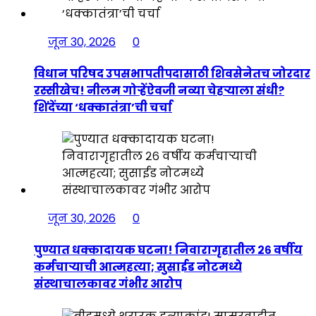
जून 30, 2026
0
विधान परिषद उपसभापतीपदासाठी शिवसेनेतच जोरदार
रस्सीखेच! नीलम गोऱ्हेंऐवजी नव्या चेहऱ्याला संधी?
शिंदेंच्या ‘धक्कातंत्रा’ची चर्चा
जून 30, 2026
0
पुण्यात धक्कादायक घटना! निवारागृहातील २६ वर्षीय
कर्मचाऱ्याची आत्महत्या; सुसाईड नोटमध्ये
संस्थाचालकावर गंभीर आरोप