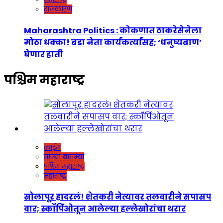
राजकारण
Maharashtra Politics : कोकणात ठाकरेसेनेला
मोठा धक्का! बडा नेता कार्यकर्त्यांसह; ‘धनुष्यबाण’
घेणार हाती
पश्चिम महाराष्ट्र
क्राईम
ताज्या बातम्या
पश्चिम महाराष्ट्र
महाराष्ट्र
सोलापूर हादरलं! शेतकरी नेत्यावर तलवारीने सपासप
वार; स्कॉर्पिओतून आलेल्या हल्लेखोरांचा थरार