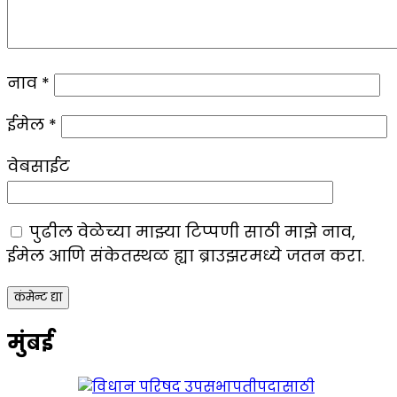
नाव
*
ईमेल
*
वेबसाईट
पुढील वेळेच्या माझ्या टिप्पणी साठी माझे नाव,
ईमेल आणि संकेतस्थळ ह्या ब्राउझरमध्ये जतन करा.
मुंबई