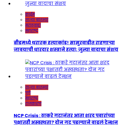
क्राईम
ताज्या बातम्या
मराठवाडा
महाराष्ट्र
बीडमध्ये थरारक हत्याकांड! सासुरवाडीत राहणाऱ्या
जावयाची धारदार शस्त्राने हत्या; जुन्या वादाचा संशय
ताज्या बातम्या
पुणे
महाराष्ट्र
राजकारण
NCP Crisis : ठाकरे गटानंतर आता शरद पवारांच्या
पक्षातही अस्वस्थता? दोन गट पडल्याने वाढलं टेन्शन