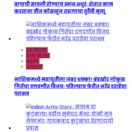
बापाची सावली होण्याचं स्वप्न अधुरं; शेतात काम
करताना वीज कोसळून तरुणाचा दुर्दैवी मृत्यू
उत्तर महाराष्ट्र
ताज्या बातम्या
महाराष्ट्र
राजकारण
नाशिकमध्ये महायुतीला जबर धक्का! बंडखोर गोकुळ
गितेंचा दणदणीत विजय; पहिल्याच फेरीत नरेंद्र दराडेंचा
पराभव