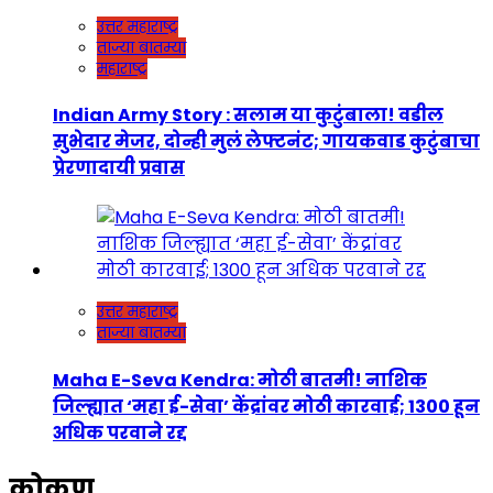
उत्तर महाराष्ट्र
ताज्या बातम्या
महाराष्ट्र
Indian Army Story : सलाम या कुटुंबाला! वडील
सुभेदार मेजर, दोन्ही मुलं लेफ्टनंट; गायकवाड कुटुंबाचा
प्रेरणादायी प्रवास
उत्तर महाराष्ट्र
ताज्या बातम्या
Maha E-Seva Kendra: मोठी बातमी! नाशिक
जिल्ह्यात ‘महा ई-सेवा’ केंद्रांवर मोठी कारवाई; 1300 हून
अधिक परवाने रद्द
कोकण