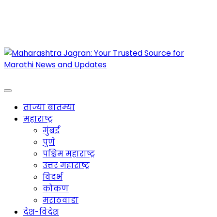
Maharashtra Jagran : Your Trusted Companion
for the Latest News
ताज्या बातम्या
महाराष्ट्र
मुंबई
पुणे
पश्चिम महाराष्ट्र
उत्तर महाराष्ट्र
विदर्भ
कोकण
मराठवाडा
देश-विदेश