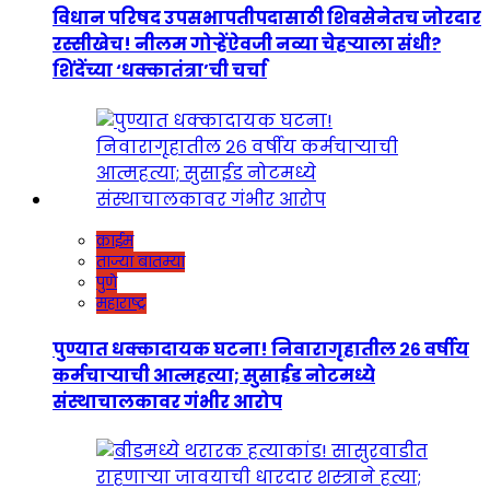
विधान परिषद उपसभापतीपदासाठी शिवसेनेतच जोरदार
रस्सीखेच! नीलम गोऱ्हेंऐवजी नव्या चेहऱ्याला संधी?
शिंदेंच्या ‘धक्कातंत्रा’ची चर्चा
क्राईम
ताज्या बातम्या
पुणे
महाराष्ट्र
पुण्यात धक्कादायक घटना! निवारागृहातील २६ वर्षीय
कर्मचाऱ्याची आत्महत्या; सुसाईड नोटमध्ये
संस्थाचालकावर गंभीर आरोप