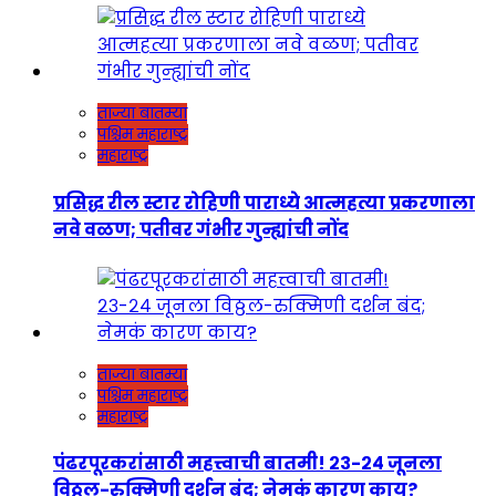
ताज्या बातम्या
पश्चिम महाराष्ट्र
महाराष्ट्र
प्रसिद्ध रील स्टार रोहिणी पाराध्ये आत्महत्या प्रकरणाला
नवे वळण; पतीवर गंभीर गुन्ह्यांची नोंद
ताज्या बातम्या
पश्चिम महाराष्ट्र
महाराष्ट्र
पंढरपूरकरांसाठी महत्त्वाची बातमी! २३-२४ जूनला
विठ्ठल-रुक्मिणी दर्शन बंद; नेमकं कारण काय?