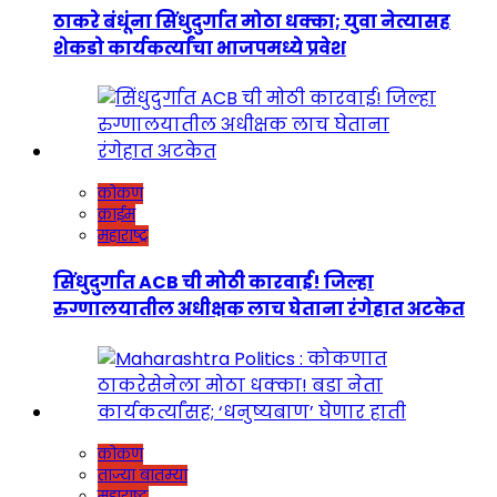
ठाकरे बंधूंना सिंधुदुर्गात मोठा धक्का; युवा नेत्यासह
शेकडो कार्यकर्त्यांचा भाजपमध्ये प्रवेश
कोकण
क्राईम
महाराष्ट्र
सिंधुदुर्गात ACB ची मोठी कारवाई! जिल्हा
रुग्णालयातील अधीक्षक लाच घेताना रंगेहात अटकेत
कोकण
ताज्या बातम्या
महाराष्ट्र