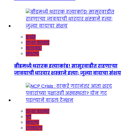
क्राईम
ताज्या बातम्या
मराठवाडा
महाराष्ट्र
बीडमध्ये थरारक हत्याकांड! सासुरवाडीत राहणाऱ्या
जावयाची धारदार शस्त्राने हत्या; जुन्या वादाचा संशय
ताज्या बातम्या
पुणे
महाराष्ट्र
राजकारण