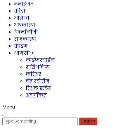
मनोरंजन
क्रीडा
आरोग्य
अर्थकारण
टेक्नॉलॉजी
राजकारण
क्राईम
आणखी +
लाईफस्टाईल
राशिभविष्य
करिअर
वेब स्टोरीज
रिअल इस्टेट
अवर्गीकृत
Menu
Search
for: