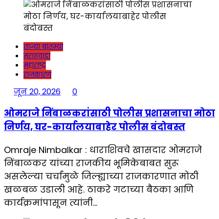
ताज्या बातम्या
मराठवाडा
महाराष्ट्र
राजकारण
जून 20, 2026
0
ओमराजे निंबाळकरांसाठी पोलीस प्रशासनाचा मोठा
निर्णय, घर-कार्यालयाबाहेर पोलीस बंदोबस्त
Omraje Nimbalkar : धाराशिवचे खासदार ओमराजे
निंबाळकर यांच्या राजकीय भूमिकेबाबत सुरू
असलेल्या चर्चांमुळे जिल्ह्याच्या राजकारणात मोठी
खळबळ उडाली आहे. ठाकरे गटाच्या बैठका आणि
कार्यक्रमांपासून त्यांनी…