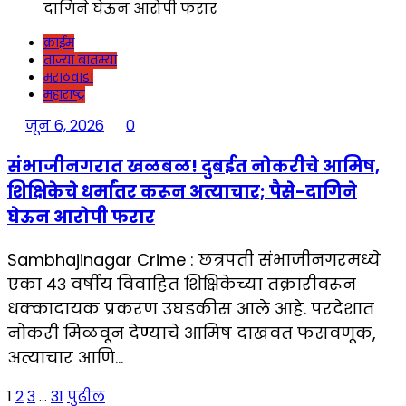
क्राईम
ताज्या बातम्या
मराठवाडा
महाराष्ट्र
जून 6, 2026
0
संभाजीनगरात खळबळ! दुबईत नोकरीचे आमिष,
शिक्षिकेचे धर्मांतर करून अत्याचार; पैसे-दागिने
घेऊन आरोपी फरार
Sambhajinagar Crime : छत्रपती संभाजीनगरमध्ये
एका ४३ वर्षीय विवाहित शिक्षिकेच्या तक्रारीवरून
धक्कादायक प्रकरण उघडकीस आले आहे. परदेशात
नोकरी मिळवून देण्याचे आमिष दाखवत फसवणूक,
अत्याचार आणि…
पोस्ट्स
1
2
3
…
31
पुढील