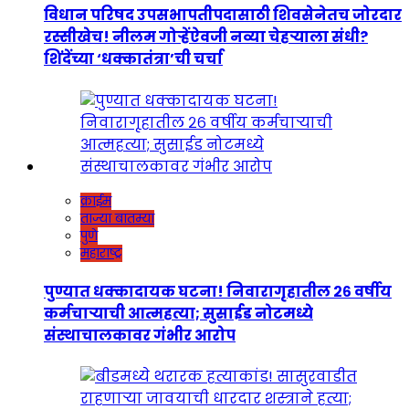
विधान परिषद उपसभापतीपदासाठी शिवसेनेतच जोरदार
रस्सीखेच! नीलम गोऱ्हेंऐवजी नव्या चेहऱ्याला संधी?
शिंदेंच्या ‘धक्कातंत्रा’ची चर्चा
क्राईम
ताज्या बातम्या
पुणे
महाराष्ट्र
पुण्यात धक्कादायक घटना! निवारागृहातील २६ वर्षीय
कर्मचाऱ्याची आत्महत्या; सुसाईड नोटमध्ये
संस्थाचालकावर गंभीर आरोप