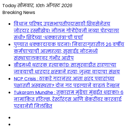
Skip
Today
सोमवार, 10th ऑगस्ट 2026
to
Breaking News
content
विधान परिषद उपसभापतीपदासाठी शिवसेनेतच
जोरदार रस्सीखेच! नीलम गोऱ्हेंऐवजी नव्या चेहऱ्याला
संधी? शिंदेंच्या ‘धक्कातंत्रा’ची चर्चा
पुण्यात धक्कादायक घटना! निवारागृहातील २६ वर्षीय
कर्मचाऱ्याची आत्महत्या; सुसाईड नोटमध्ये
संस्थाचालकावर गंभीर आरोप
बीडमध्ये थरारक हत्याकांड! सासुरवाडीत राहणाऱ्या
जावयाची धारदार शस्त्राने हत्या; जुन्या वादाचा संशय
NCP Crisis : ठाकरे गटानंतर आता शरद पवारांच्या
पक्षातही अस्वस्थता? दोन गट पडल्याने वाढलं टेन्शन
Tukaram Mundhe : तुकाराम मुंढेंचा मुंबईत धडाका! ६
नामांकित हॉटेल्स, रेस्टॉरंट्स आणि बेकरींवर कारवाई;
परवानेही निलंबित