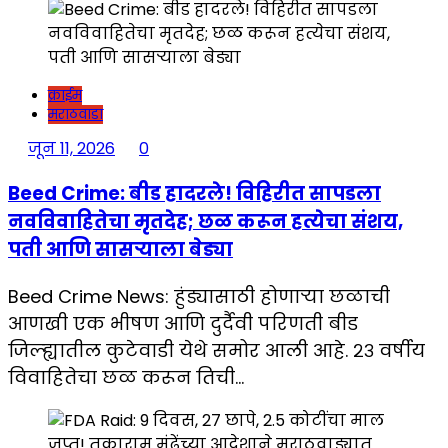
क्राईम
मराठवाडा
जून 11, 2026
0
Beed Crime: बीड हादरले! विहिरीत सापडला
नवविवाहितेचा मृतदेह; छळ करून हत्येचा संशय,
पती आणि सासऱ्याला बेड्या
Beed Crime News: हुंड्यासाठी होणाऱ्या छळाची
आणखी एक भीषण आणि दुर्दैवी परिणती बीड
जिल्ह्यातील कुटेवाडी येथे समोर आली आहे. २३ वर्षीय
विवाहितेचा छळ करून तिची…