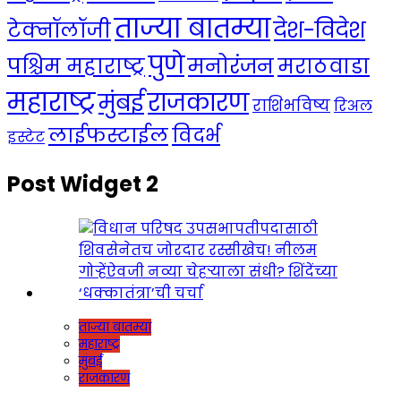
ताज्या बातम्या
देश-विदेश
टेक्नॉलॉजी
पुणे
मनोरंजन
पश्चिम महाराष्ट्र
मराठवाडा
महाराष्ट्र
राजकारण
मुंबई
राशिभविष्य
रिअल
लाईफस्टाईल
विदर्भ
इस्टेट
Post Widget 2
ताज्या बातम्या
महाराष्ट्र
मुंबई
राजकारण