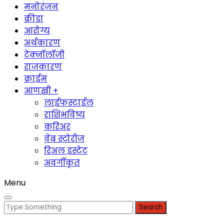
मनोरंजन
क्रीडा
आरोग्य
अर्थकारण
टेक्नॉलॉजी
राजकारण
क्राईम
आणखी +
लाईफस्टाईल
राशिभविष्य
करिअर
वेब स्टोरीज
रिअल इस्टेट
अवर्गीकृत
Menu
Search
for: