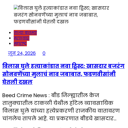
ताज्या बातम्या
मराठवाडा
महाराष्ट्र
जून 24, 2026
0
विलास घुले हत्याकांडात नवा ट्विस्ट; खासदार बजरंग
सोनवणेंच्या मुलाचं नाव जबाबात, फडणवीसांनी
घेतली दखल
Beed Crime News : बीड जिल्ह्यातील केज
तालुक्यातील टाकळी येथील हॉटेल व्यावसायिक
विलास घुले यांच्या हत्येप्रकरणी राजकीय वातावरण
चांगलेच तापले आहे. या प्रकरणात बीडचे खासदार…