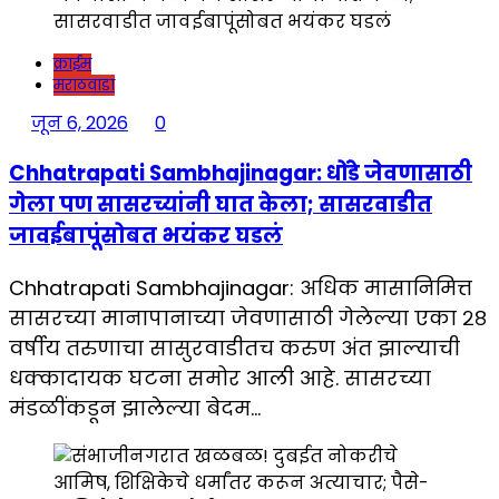
क्राईम
मराठवाडा
जून 6, 2026
0
Chhatrapati Sambhajinagar: धोंडे जेवणासाठी
गेला पण सासरच्यांनी घात केला; सासरवाडीत
जावईबापूंसोबत भयंकर घडलं
Chhatrapati Sambhajinagar: अधिक मासानिमित्त
सासरच्या मानापानाच्या जेवणासाठी गेलेल्या एका २८
वर्षीय तरुणाचा सासुरवाडीतच करुण अंत झाल्याची
धक्कादायक घटना समोर आली आहे. सासरच्या
मंडळींकडून झालेल्या बेदम…