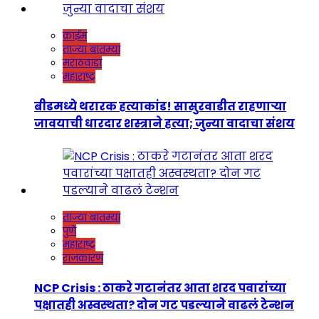
क्राईम
ताज्या बातम्या
मराठवाडा
महाराष्ट्र
बीडमध्ये थरारक हत्याकांड! सासुरवाडीत राहणाऱ्या
जावयाची धारदार शस्त्राने हत्या; जुन्या वादाचा संशय
ताज्या बातम्या
पुणे
महाराष्ट्र
राजकारण
NCP Crisis : ठाकरे गटानंतर आता शरद पवारांच्या
पक्षातही अस्वस्थता? दोन गट पडल्याने वाढलं टेन्शन