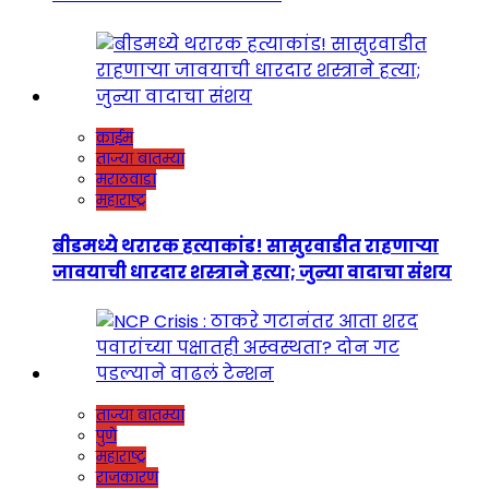
क्राईम
ताज्या बातम्या
मराठवाडा
महाराष्ट्र
बीडमध्ये थरारक हत्याकांड! सासुरवाडीत राहणाऱ्या
जावयाची धारदार शस्त्राने हत्या; जुन्या वादाचा संशय
ताज्या बातम्या
पुणे
महाराष्ट्र
राजकारण