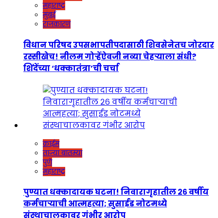
महाराष्ट्र
मुंबई
राजकारण
विधान परिषद उपसभापतीपदासाठी शिवसेनेतच जोरदार
रस्सीखेच! नीलम गोऱ्हेंऐवजी नव्या चेहऱ्याला संधी?
शिंदेंच्या ‘धक्कातंत्रा’ची चर्चा
क्राईम
ताज्या बातम्या
पुणे
महाराष्ट्र
पुण्यात धक्कादायक घटना! निवारागृहातील २६ वर्षीय
कर्मचाऱ्याची आत्महत्या; सुसाईड नोटमध्ये
संस्थाचालकावर गंभीर आरोप