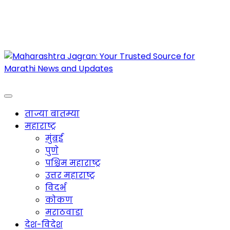
Maharashtra Jagran : Your Trusted Companion
for the Latest News
ताज्या बातम्या
महाराष्ट्र
मुंबई
पुणे
पश्चिम महाराष्ट्र
उत्तर महाराष्ट्र
विदर्भ
कोकण
मराठवाडा
देश-विदेश