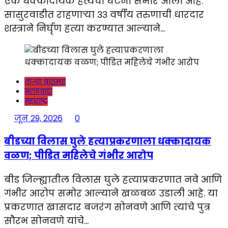
एक धक्कादायक हत्येची घटना समोर आली आहे.
सासुरवाडीत राहणाऱ्या ३३ वर्षीय तरुणाची धारदार
शस्त्राने निर्घृण हत्या करण्यात आल्याने…
ताज्या बातम्या
मराठवाडा
महाराष्ट्र
जून 29, 2026
0
बीडच्या विलास घुले हत्याप्रकरणाला धक्कादायक
वळण; पीडित महिलेचे गंभीर आरोप
बीड जिल्ह्यातील विलास घुले हत्याप्रकरणात नवे आणि
गंभीर आरोप समोर आल्याने खळबळ उडाली आहे. या
प्रकरणात खासदार बजरंग सोनवणे आणि त्यांचे पुत्र
सौरभ सोनवणे यांचे…