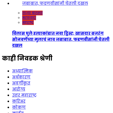
ताज्या बातम्या
मराठवाडा
महाराष्ट्र
विलास घुले हत्याकांडात नवा ट्विस्ट; खासदार बजरंग
सोनवणेंच्या मुलाचं नाव जबाबात, फडणवीसांनी घेतली
दखल
काही निवडक श्रेणी
अध्यात्मिक
अर्थकारण
अवर्गीकृत
आरोग्य
उत्तर महाराष्ट्र
करिअर
कोकण