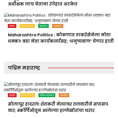
अधीक्षक लाच घेताना रंगेहात अटकेत
कोकण
ताज्या बातम्या
महाराष्ट्र
राजकारण
Maharashtra Politics : कोकणात ठाकरेसेनेला मोठा
धक्का! बडा नेता कार्यकर्त्यांसह; ‘धनुष्यबाण’ घेणार हाती
पश्चिम महाराष्ट्र
क्राईम
ताज्या बातम्या
पश्चिम महाराष्ट्र
महाराष्ट्र
सोलापूर हादरलं! शेतकरी नेत्यावर तलवारीने सपासप
वार; स्कॉर्पिओतून आलेल्या हल्लेखोरांचा थरार