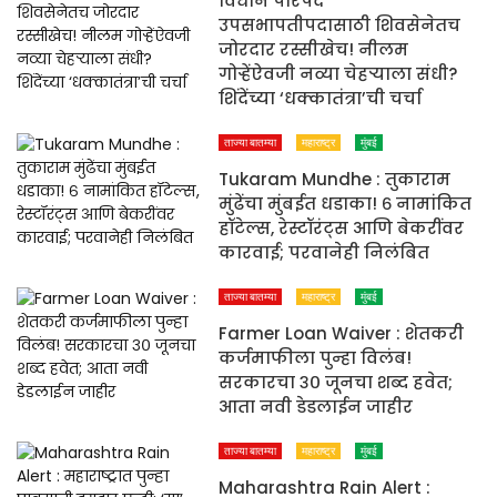
विधान परिषद
उपसभापतीपदासाठी शिवसेनेतच
जोरदार रस्सीखेच! नीलम
गोऱ्हेंऐवजी नव्या चेहऱ्याला संधी?
शिंदेंच्या ‘धक्कातंत्रा’ची चर्चा
ताज्या बातम्या
महाराष्ट्र
मुंबई
Tukaram Mundhe : तुकाराम
मुंढेंचा मुंबईत धडाका! ६ नामांकित
हॉटेल्स, रेस्टॉरंट्स आणि बेकरींवर
कारवाई; परवानेही निलंबित
ताज्या बातम्या
महाराष्ट्र
मुंबई
Farmer Loan Waiver : शेतकरी
कर्जमाफीला पुन्हा विलंब!
सरकारचा ३० जूनचा शब्द हवेत;
आता नवी डेडलाईन जाहीर
ताज्या बातम्या
महाराष्ट्र
मुंबई
Maharashtra Rain Alert :