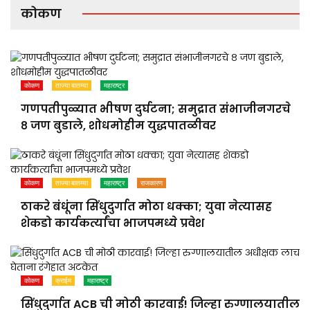
कोकण
कोकण
ताज्या बातम्या
महाराष्ट्र
गणपतीपुळ्यात भीषण दुर्घटना; समुद्रात संभाजीनगरचे
८ जण बुडाले, शोधमोहीम युद्धपातळीवर
कोकण
ताज्या बातम्या
महाराष्ट्र
राजकारण
ठाकरे बंधूंना सिंधुदुर्गात मोठा धक्का; युवा नेत्यासह
शेकडो कार्यकर्त्यांचा भाजपमध्ये प्रवेश
कोकण
क्राईम
महाराष्ट्र
सिंधुदुर्गात ACB ची मोठी कारवाई! जिल्हा रुग्णालयातील