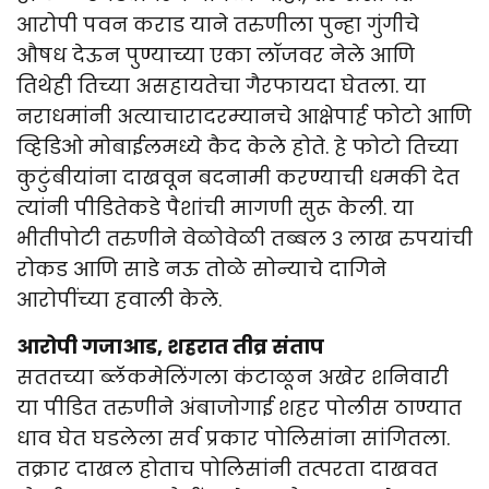
आरोपी पवन कराड याने तरुणीला पुन्हा गुंगीचे
औषध देऊन पुण्याच्या एका लॉजवर नेले आणि
तिथेही तिच्या असहायतेचा गैरफायदा घेतला. या
नराधमांनी अत्याचारादरम्यानचे आक्षेपार्ह फोटो आणि
व्हिडिओ मोबाईलमध्ये कैद केले होते. हे फोटो तिच्या
कुटुंबीयांना दाखवून बदनामी करण्याची धमकी देत
त्यांनी पीडितेकडे पैशांची मागणी सुरू केली. या
भीतीपोटी तरुणीने वेळोवेळी तब्बल ३ लाख रुपयांची
रोकड आणि साडे नऊ तोळे सोन्याचे दागिने
आरोपींच्या हवाली केले.
आरोपी गजाआड, शहरात तीव्र संताप
सततच्या ब्लॅकमेलिंगला कंटाळून अखेर शनिवारी
या पीडित तरुणीने अंबाजोगाई शहर पोलीस ठाण्यात
धाव घेत घडलेला सर्व प्रकार पोलिसांना सांगितला.
तक्रार दाखल होताच पोलिसांनी तत्परता दाखवत