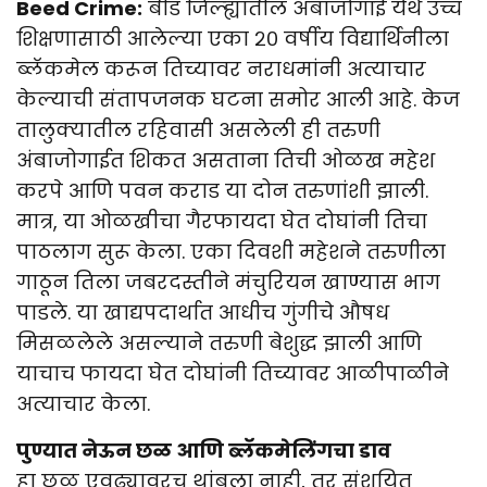
Beed Crime:
बीड जिल्ह्यातील अंबाजोगाई येथे उच्च
शिक्षणासाठी आलेल्या एका २० वर्षीय विद्यार्थिनीला
ब्लॅकमेल करून तिच्यावर नराधमांनी अत्याचार
केल्याची संतापजनक घटना समोर आली आहे. केज
तालुक्यातील रहिवासी असलेली ही तरुणी
अंबाजोगाईत शिकत असताना तिची ओळख महेश
करपे आणि पवन कराड या दोन तरुणांशी झाली.
मात्र, या ओळखीचा गैरफायदा घेत दोघांनी तिचा
पाठलाग सुरू केला. एका दिवशी महेशने तरुणीला
गाठून तिला जबरदस्तीने मंचुरियन खाण्यास भाग
पाडले. या खाद्यपदार्थात आधीच गुंगीचे औषध
मिसळलेले असल्याने तरुणी बेशुद्ध झाली आणि
याचाच फायदा घेत दोघांनी तिच्यावर आळीपाळीने
अत्याचार केला.
पुण्यात नेऊन छळ आणि ब्लॅकमेलिंगचा डाव
हा छळ एवढ्यावरच थांबला नाही, तर संशयित