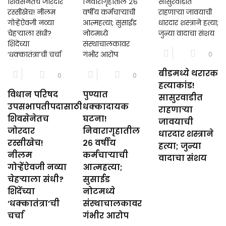
0
बीडमध्ये थरारक
0
0
हत्याकांड!
विधान परिषद
पुण्यात
सासुरवाडीत
उपसभापतीपदासाठी
धक्कादायक
राहणाऱ्या
शिवसेनेतच
घटना!
जावयाची
जोरदार
निवारागृहातील
धारदार शस्त्राने
रस्सीखेच!
२६ वर्षीय
हत्या; जुन्या
नीलम
कर्मचाऱ्याची
वादाचा संशय
गोऱ्हेंऐवजी नव्या
आत्महत्या;
चेहऱ्याला संधी?
सुसाईड
शिंदेंच्या
नोटमध्ये
‘धक्कातंत्रा’ची
संस्थाचालकावर
चर्चा
गंभीर आरोप