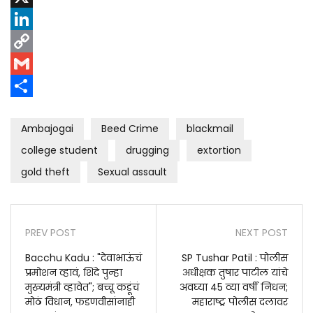
X
LinkedIn
Copy
Link
Gmail
Share
Ambajogai
Beed Crime
blackmail
college student
drugging
extortion
gold theft
Sexual assault
PREV POST
NEXT POST
Bacchu Kadu : "देवाभाऊंचं
SP Tushar Patil : पोलीस
प्रमोशन व्हावं, शिंदे पुन्हा
अधीक्षक तुषार पाटील यांचे
मुख्यमंत्री व्हावेत"; बच्चू कडूंचं
अवघ्या 45 व्या वर्षी निधन;
मोठं विधान, फडणवीसांनाही
महाराष्ट्र पोलीस दलावर