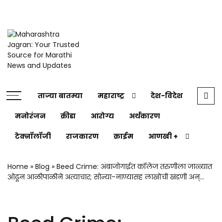
Maharashtra
Jagran: Your
Maharashtra
Jagran : Your
Trusted
ताज्या बातम्या
महाराष्ट्र
देश-विदेश
Trusted
मनोरंजन
क्रीडा
आरोग्य
अर्थकारण
Companion for the
Source for
Latest News
टेक्नॉलॉजी
राजकारण
क्राईम
आणखी +
Marathi
Home
»
Blog
»
Beed Crime: अंबाजोगाईत कॉलेज तरुणीला जाळ्यात
ओढून आळीपाळीने अत्याचार; सोन्या-नाण्यासह लाखोंची खंडणी अन्…
News and