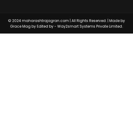
© 2024 maharashtrajagran.com | All Rights Reserved. | Made by
Grace Mag by
Edited by - Way2smart Systems Private Limited.