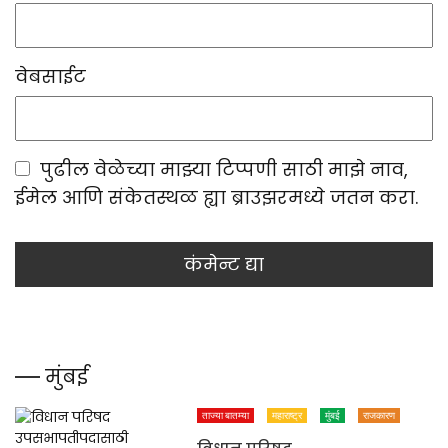
वेबसाईट
पुढील वेळेच्या माझ्या टिप्पणी साठी माझे नाव,
ईमेल आणि संकेतस्थळ ह्या ब्राउझरमध्ये जतन करा.
मुंबई
ताज्या बातम्या
महाराष्ट्र
मुंबई
राजकारण