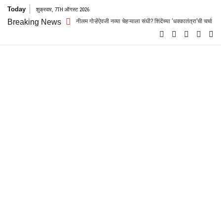
Skip
Today
शुक्रवार, 7TH ऑगस्ट 2026
to
ार रस्सीखेच! नीलम गोऱ्हेंऐवजी नव्या चेहऱ्याला संधी? शिंदेंच्या ‘धक्कातंत्रा’ची चर्चा
Breaking News
प
content