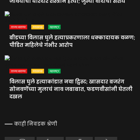
जावयाची धारदार शस्त्राने हत्या; जुन्या वादाचा संशय
ताज्या बातम्या
मराठवाडा
महाराष्ट्र
बीडच्या विलास घुले हत्याप्रकरणाला धक्कादायक वळण;
पीडित महिलेचे गंभीर आरोप
ताज्या बातम्या
मराठवाडा
महाराष्ट्र
विलास घुले हत्याकांडात नवा ट्विस्ट; खासदार बजरंग
सोनवणेंच्या मुलाचं नाव जबाबात, फडणवीसांनी घेतली
दखल
काही निवडक श्रेणी