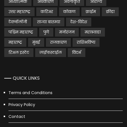
अध्यात्मिक
अर्थकारण
अवर्गीकृत
आरोग्य
उत्तर महाराष्ट्र
करिअर
कोकण
क्राईम
क्रीडा
टेक्नॉलॉजी
ताज्या बातम्या
देश-विदेश
पश्चिम महाराष्ट्र
पुणे
मनोरंजन
मराठवाडा
महाराष्ट्र
मुंबई
राजकारण
राशिभविष्य
रिअल इस्टेट
लाईफस्टाईल
विदर्भ
QUICK LINKS
Terms and Conditions
Privacy Policy
Contact