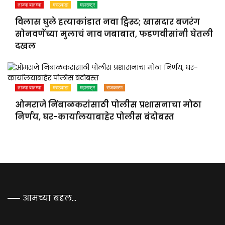
ताज्या बातम्या
मराठवाडा
महाराष्ट्र
विलास घुले हत्याकांडात नवा ट्विस्ट; खासदार बजरंग
सोनवणेंच्या मुलाचं नाव जबाबात, फडणवीसांनी घेतली
दखल
ताज्या बातम्या
मराठवाडा
महाराष्ट्र
राजकारण
ओमराजे निंबाळकरांसाठी पोलीस प्रशासनाचा मोठा
निर्णय, घर-कार्यालयाबाहेर पोलीस बंदोबस्त
आमच्या बद्दल…