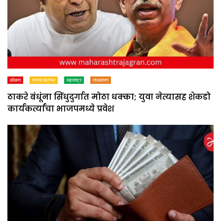
कोकण
ताज्या बातम्या
महाराष्ट्र
राजकारण
ठाकरे बंधूंना सिंधुदुर्गात मोठा धक्का; युवा नेत्यासह शेकडो
कार्यकर्त्यांचा भाजपमध्ये प्रवेश