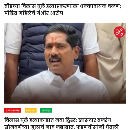
बीडच्या विलास घुले हत्याप्रकरणाला धक्कादायक वळण;
पीडित महिलेचे गंभीर आरोप
ताज्या बातम्या
मराठवाडा
महाराष्ट्र
विलास घुले हत्याकांडात नवा ट्विस्ट; खासदार बजरंग
सोनवणेंच्या मुलाचं नाव जबाबात, फडणवीसांनी घेतली