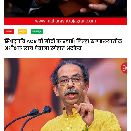
कोकण
क्राईम
महाराष्ट्र
सिंधुदुर्गात ACB ची मोठी कारवाई! जिल्हा रुग्णालयातील
अधीक्षक लाच घेताना रंगेहात अटकेत