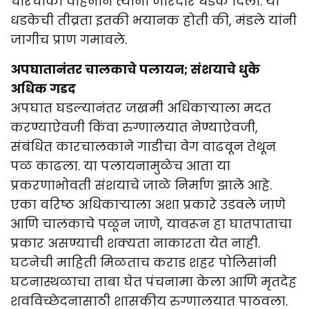
चारचाकी वाहनाने त्यांना जोरदार धडक दिली. या
धडकेची तीव्रता इतकी भयानक होती की, मंडले यांनी
जागीच प्राण गमावले.
अपघातानंतर चालकाचे पलायन; संशयाचे धुके
अधिक गडद
अपघात घडल्यानंतर जखमी अधिकाऱ्याला मदत
करण्याऐवजी किंवा रुग्णालयात नेण्याऐवजी,
संबंधित कारचालकाने गाडीचा वेग वाढवून तेथून
पळ काढला. या पलायनामुळेच आता या
प्रकरणाभोवती संशयाचे जाळे निर्माण झाले आहे.
एका वरिष्ठ अधिकाऱ्याला अशा प्रकारे उडवले जाणे
आणि चालकाचे पळून जाणे, यावरून हा घातपाताचा
प्रकार असण्याची शक्यता नाकारता येत नाही.
घटनेची माहिती मिळताच कराड शहर पोलिसांनी
घटनास्थळाचा ताबा घेत पंचनामा केला आणि मृतदेह
शवविच्छेदनासाठी शासकीय रुग्णालयात पाठवला.