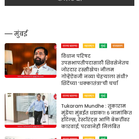
मुंबई
ताज्या बातम्या
महाराष्ट्र
मुंबई
राजकारण
विधान परिषद
उपसभापतीपदासाठी शिवसेनेतच
जोरदार रस्सीखेच! नीलम
गोऱ्हेंऐवजी नव्या चेहऱ्याला संधी?
शिंदेंच्या ‘धक्कातंत्रा’ची चर्चा
ताज्या बातम्या
महाराष्ट्र
मुंबई
Tukaram Mundhe : तुकाराम
मुंढेंचा मुंबईत धडाका! ६ नामांकित
हॉटेल्स, रेस्टॉरंट्स आणि बेकरींवर
कारवाई; परवानेही निलंबित
ताज्या बातम्या
महाराष्ट्र
मुंबई