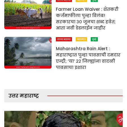
Farmer Loan Waiver : शेतकरी
कर्जमाफीला पुन्हा विलंब!
सरकारचा ३० जूनचा शब्द हवेत;
आता नवी डेडलाईन जाहीर
ताज्या बातम्या
महाराष्ट्र
मुंबई
Maharashtra Rain Alert :
महाराष्ट्रात पुन्हा पावसाची दमदार
एन्ट्री; ‘या’ २२ जिल्ह्यांना वादळी
पावसाचा इशारा
उत्तर महाराष्ट्र