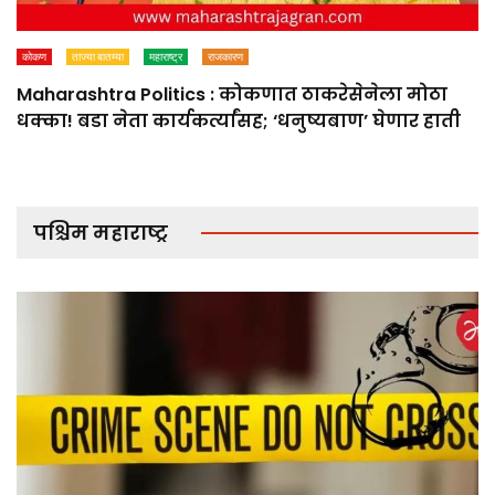
कोकण
ताज्या बातम्या
महाराष्ट्र
राजकारण
Maharashtra Politics : कोकणात ठाकरेसेनेला मोठा
धक्का! बडा नेता कार्यकर्त्यांसह; ‘धनुष्यबाण’ घेणार हाती
पश्चिम महाराष्ट्र