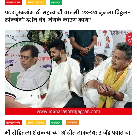
ताज्या बातम्या
पश्चिम महाराष्ट्र
महाराष्ट्र
पंढरपूरकरांसाठी महत्त्वाची बातमी! २३-२४ जूनला विठ्ठल-
रुक्मिणी दर्शन बंद; नेमकं कारण काय?
ताज्या बातम्या
पश्चिम महाराष्ट्र
महाराष्ट्र
राजकारण
मी रोहितला शेतकऱ्यांच्या ओटीत टाकलंय; राजेंद्र पवारांचा