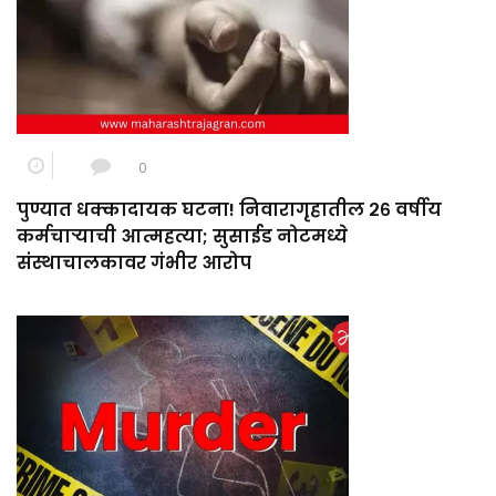
0
पुण्यात धक्कादायक घटना! निवारागृहातील २६ वर्षीय
कर्मचाऱ्याची आत्महत्या; सुसाईड नोटमध्ये
संस्थाचालकावर गंभीर आरोप