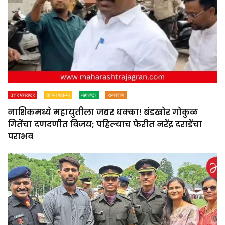
उत्तर महाराष्ट्र
ताज्या बातम्या
महाराष्ट्र
राजकारण
नाशिकमध्ये महायुतीला जबर धक्का! बंडखोर गोकुळ
गितेंचा दणदणीत विजय; पहिल्याच फेरीत नरेंद्र दराडेंचा
पराभव