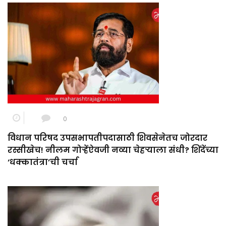
0
विधान परिषद उपसभापतीपदासाठी शिवसेनेतच जोरदार
रस्सीखेच! नीलम गोऱ्हेंऐवजी नव्या चेहऱ्याला संधी? शिंदेंच्या
‘धक्कातंत्रा’ची चर्चा