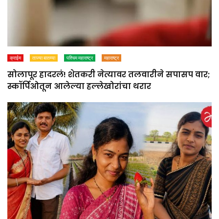
क्राईम
ताज्या बातम्या
पश्चिम महाराष्ट्र
महाराष्ट्र
सोलापूर हादरलं! शेतकरी नेत्यावर तलवारीने सपासप वार;
स्कॉर्पिओतून आलेल्या हल्लेखोरांचा थरार