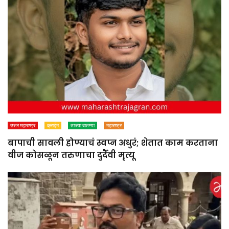
उत्तर महाराष्ट्र
क्राईम
ताज्या बातम्या
महाराष्ट्र
बापाची सावली होण्याचं स्वप्न अधुरं; शेतात काम करताना
वीज कोसळून तरुणाचा दुर्दैवी मृत्यू