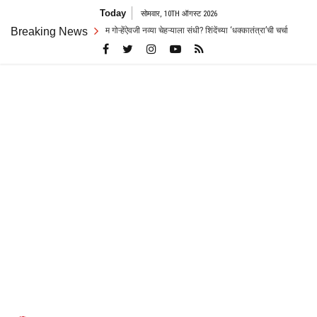
Skip
Today
सोमवार, 10TH ऑगस्ट 2026
to
नव्या चेहऱ्याला संधी? शिंदेंच्या ‘धक्कातंत्रा’ची चर्चा
Breaking News
पुण्यात धक्कादायक घटना! निवार
content