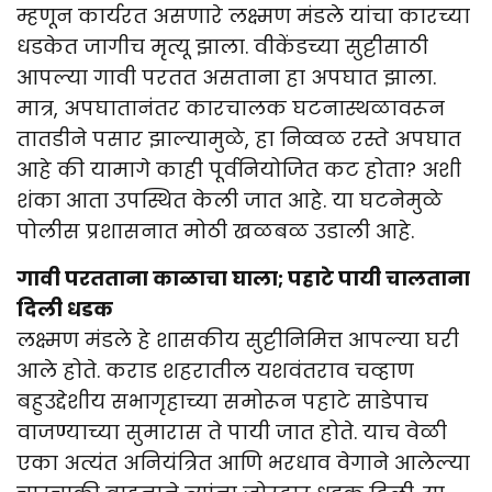
म्हणून कार्यरत असणारे लक्ष्मण मंडले यांचा कारच्या
धडकेत जागीच मृत्यू झाला. वीकेंडच्या सुट्टीसाठी
आपल्या गावी परतत असताना हा अपघात झाला.
मात्र, अपघातानंतर कारचालक घटनास्थळावरून
तातडीने पसार झाल्यामुळे, हा निव्वळ रस्ते अपघात
आहे की यामागे काही पूर्वनियोजित कट होता? अशी
शंका आता उपस्थित केली जात आहे. या घटनेमुळे
पोलीस प्रशासनात मोठी खळबळ उडाली आहे.
गावी परतताना काळाचा घाला; पहाटे पायी चालताना
दिली धडक
लक्ष्मण मंडले हे शासकीय सुट्टीनिमित्त आपल्या घरी
आले होते. कराड शहरातील यशवंतराव चव्हाण
बहुउद्देशीय सभागृहाच्या समोरून पहाटे साडेपाच
वाजण्याच्या सुमारास ते पायी जात होते. याच वेळी
एका अत्यंत अनियंत्रित आणि भरधाव वेगाने आलेल्या