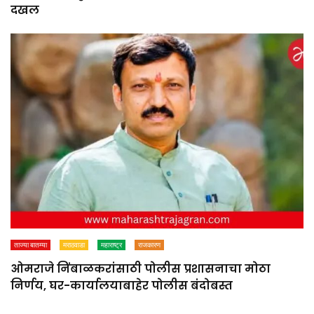
दखल
ताज्या बातम्या
मराठवाडा
महाराष्ट्र
राजकारण
ओमराजे निंबाळकरांसाठी पोलीस प्रशासनाचा मोठा
निर्णय, घर-कार्यालयाबाहेर पोलीस बंदोबस्त