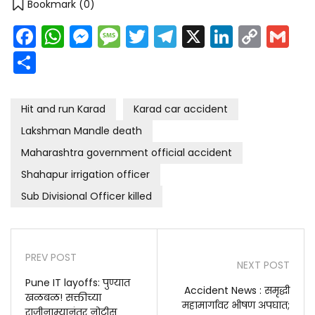
Bookmark (
0
)
Facebook
WhatsApp
Messenger
Message
Twitter
Telegram
X
LinkedI
Cop
G
Link
Share
Hit and run Karad
Karad car accident
Lakshman Mandle death
Maharashtra government official accident
Shahapur irrigation officer
Sub Divisional Officer killed
PREV POST
NEXT POST
Pune IT layoffs: पुण्यात
Accident News : समृद्धी
खळबळ! सक्तीच्या
महामार्गावर भीषण अपघात;
राजीनाम्यानंतर नोटीस