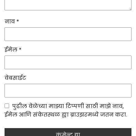
नाव
*
ईमेल
*
वेबसाईट
पुढील वेळेच्या माझ्या टिप्पणी साठी माझे नाव,
ईमेल आणि संकेतस्थळ ह्या ब्राउझरमध्ये जतन करा.