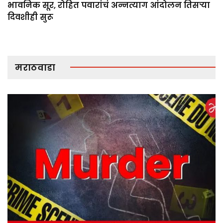
भावनिक सूर, रोहित पवारांचं अन्नत्याग आंदोलन तिसऱ्या
दिवशीही सुरू
मराठवाडा