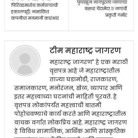
पुण्याहून नागपूरला जाणाऱ्या
पिरियडमध्येच कर्मचाऱ्याची
बसचा चेंदामेंदा ११ जणांची
हकालपट्टी; नामांकित
प्रकृती गंभीर
कंपनीचा मनमानी कारभार
टीम महाराष्ट्र जागरण
महाराष्ट्र जागरण" हे एक मराठी
वृत्तपत्र आहे जे महाराष्ट्रातील
ताज्या घडामोडी, राजकारण,
समाजकारण, मनोरंजन, खेळ, व्यापार आणि
इतर महत्त्वाच्या घटनांची माहिती पुरवते. हे
वृत्तपत्र लोकांपर्यंत महत्त्वाची बातमी
पोहोचवण्याचे कार्य करते आणि महाराष्ट्रातील
वाचक वर्गात लोकप्रिय आहे. महाराष्ट्र जागरण
हे विविध सामाजिक, आर्थिक आणि सांस्कृतिक