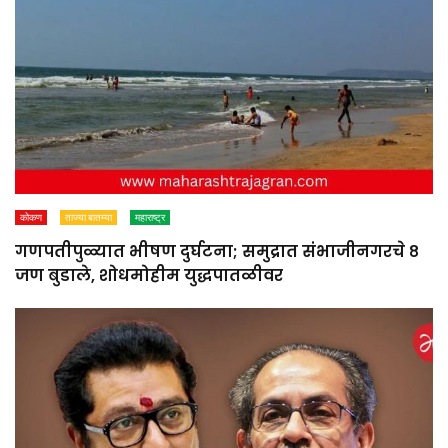
कोकण
ताज्या बातम्या
महाराष्ट्र
गणपतीपुळ्यात भीषण दुर्घटना; समुद्रात संभाजीनगरचे ८
जण बुडाले, शोधमोहीम युद्धपातळीवर