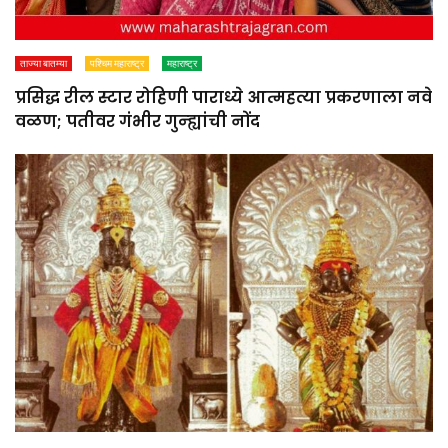
ताज्या बातम्या
पश्चिम महाराष्ट्र
महाराष्ट्र
प्रसिद्ध रील स्टार रोहिणी पाराध्ये आत्महत्या प्रकरणाला नवे
वळण; पतीवर गंभीर गुन्ह्यांची नोंद