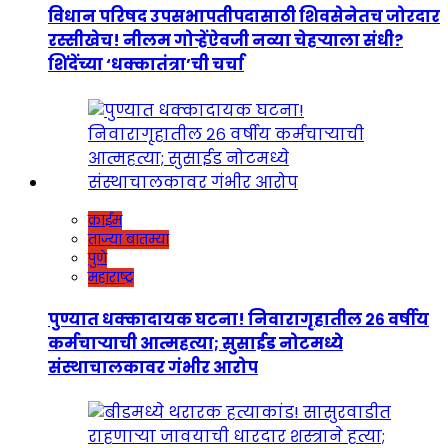
विधान परिषद उपसभापतीपदासाठी शिवसेनेतच जोरदार
रस्सीखेच! नीलम गोऱ्हेंऐवजी नव्या चेहऱ्याला संधी?
शिंदेंच्या ‘धक्कातंत्रा’ची चर्चा
क्राईम
ताज्या बातम्या
पुणे
महाराष्ट्र
पुण्यात धक्कादायक घटना! निवारागृहातील २६ वर्षीय
कर्मचाऱ्याची आत्महत्या; सुसाईड नोटमध्ये
संस्थाचालकावर गंभीर आरोप