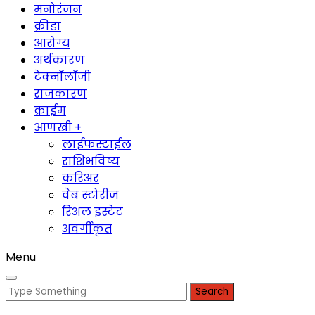
मनोरंजन
क्रीडा
आरोग्य
अर्थकारण
टेक्नॉलॉजी
राजकारण
क्राईम
आणखी +
लाईफस्टाईल
राशिभविष्य
करिअर
वेब स्टोरीज
रिअल इस्टेट
अवर्गीकृत
Menu
Search
for: