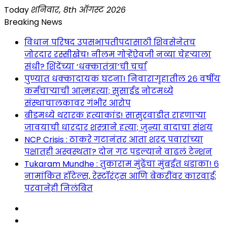
Skip
Today
शनिवार, 8th ऑगस्ट 2026
to
Breaking News
content
विधान परिषद उपसभापतीपदासाठी शिवसेनेतच
जोरदार रस्सीखेच! नीलम गोऱ्हेंऐवजी नव्या चेहऱ्याला
संधी? शिंदेंच्या ‘धक्कातंत्रा’ची चर्चा
पुण्यात धक्कादायक घटना! निवारागृहातील २६ वर्षीय
कर्मचाऱ्याची आत्महत्या; सुसाईड नोटमध्ये
संस्थाचालकावर गंभीर आरोप
बीडमध्ये थरारक हत्याकांड! सासुरवाडीत राहणाऱ्या
जावयाची धारदार शस्त्राने हत्या; जुन्या वादाचा संशय
NCP Crisis : ठाकरे गटानंतर आता शरद पवारांच्या
पक्षातही अस्वस्थता? दोन गट पडल्याने वाढलं टेन्शन
Tukaram Mundhe : तुकाराम मुंढेंचा मुंबईत धडाका! ६
नामांकित हॉटेल्स, रेस्टॉरंट्स आणि बेकरींवर कारवाई;
परवानेही निलंबित