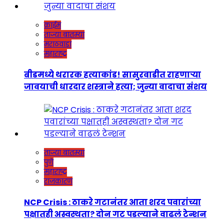
क्राईम
ताज्या बातम्या
मराठवाडा
महाराष्ट्र
बीडमध्ये थरारक हत्याकांड! सासुरवाडीत राहणाऱ्या
जावयाची धारदार शस्त्राने हत्या; जुन्या वादाचा संशय
ताज्या बातम्या
पुणे
महाराष्ट्र
राजकारण
NCP Crisis : ठाकरे गटानंतर आता शरद पवारांच्या
पक्षातही अस्वस्थता? दोन गट पडल्याने वाढलं टेन्शन