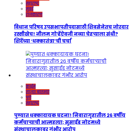
महाराष्ट्र
मुंबई
राजकारण
विधान परिषद उपसभापतीपदासाठी शिवसेनेतच जोरदार
रस्सीखेच! नीलम गोऱ्हेंऐवजी नव्या चेहऱ्याला संधी?
शिंदेंच्या ‘धक्कातंत्रा’ची चर्चा
क्राईम
ताज्या बातम्या
पुणे
महाराष्ट्र
पुण्यात धक्कादायक घटना! निवारागृहातील २६ वर्षीय
कर्मचाऱ्याची आत्महत्या; सुसाईड नोटमध्ये
संस्थाचालकावर गंभीर आरोप