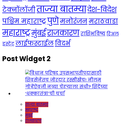
ताज्या बातम्या
देश-विदेश
टेक्नॉलॉजी
पुणे
मनोरंजन
पश्चिम महाराष्ट्र
मराठवाडा
महाराष्ट्र
राजकारण
मुंबई
राशिभविष्य
रिअल
लाईफस्टाईल
विदर्भ
इस्टेट
Post Widget 2
ताज्या बातम्या
महाराष्ट्र
मुंबई
राजकारण