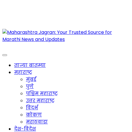
Maharashtra Jagran : Your Trusted Companion
for the Latest News
ताज्या बातम्या
महाराष्ट्र
मुंबई
पुणे
पश्चिम महाराष्ट्र
उत्तर महाराष्ट्र
विदर्भ
कोकण
मराठवाडा
देश-विदेश