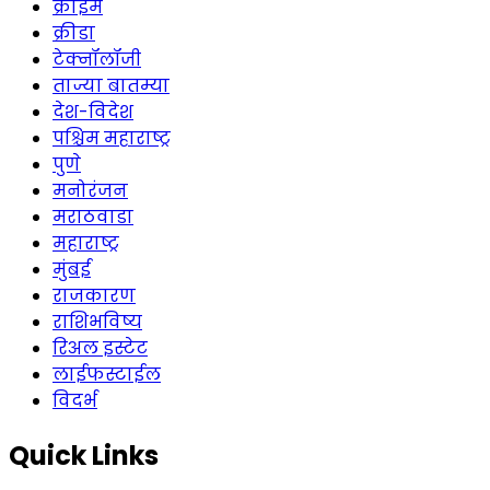
क्राईम
क्रीडा
टेक्नॉलॉजी
ताज्या बातम्या
देश-विदेश
पश्चिम महाराष्ट्र
पुणे
मनोरंजन
मराठवाडा
महाराष्ट्र
मुंबई
राजकारण
राशिभविष्य
रिअल इस्टेट
लाईफस्टाईल
विदर्भ
Quick Links