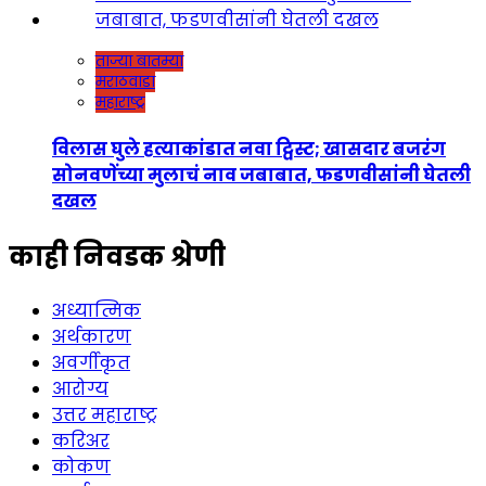
ताज्या बातम्या
मराठवाडा
महाराष्ट्र
विलास घुले हत्याकांडात नवा ट्विस्ट; खासदार बजरंग
सोनवणेंच्या मुलाचं नाव जबाबात, फडणवीसांनी घेतली
दखल
काही निवडक श्रेणी
अध्यात्मिक
अर्थकारण
अवर्गीकृत
आरोग्य
उत्तर महाराष्ट्र
करिअर
कोकण