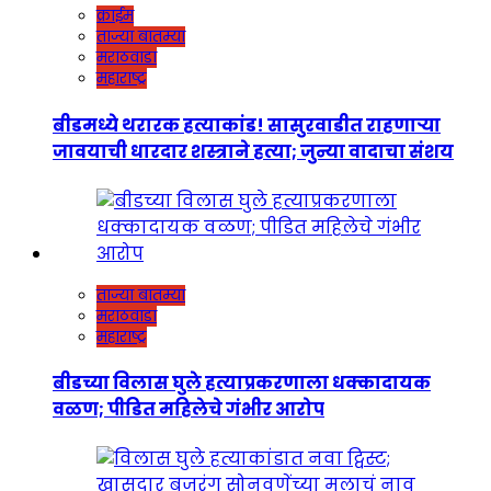
क्राईम
ताज्या बातम्या
मराठवाडा
महाराष्ट्र
बीडमध्ये थरारक हत्याकांड! सासुरवाडीत राहणाऱ्या
जावयाची धारदार शस्त्राने हत्या; जुन्या वादाचा संशय
ताज्या बातम्या
मराठवाडा
महाराष्ट्र
बीडच्या विलास घुले हत्याप्रकरणाला धक्कादायक
वळण; पीडित महिलेचे गंभीर आरोप