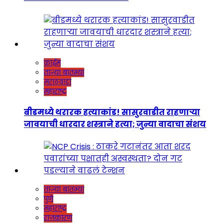
क्राईम
ताज्या बातम्या
मराठवाडा
महाराष्ट्र
बीडमध्ये थरारक हत्याकांड! सासुरवाडीत राहणाऱ्या
जावयाची धारदार शस्त्राने हत्या; जुन्या वादाचा संशय
ताज्या बातम्या
पुणे
महाराष्ट्र
राजकारण