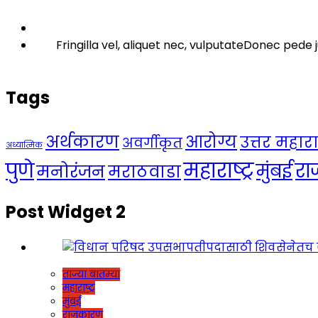
Fringilla vel, aliquet nec, vulputateDonec pede j
Tags
अर्थकारण
आरोग्य
उत्तर महाराष्
अवर्गीकृत
अध्यात्मिक
महाराष्ट्र
पुणे
र
मुंबई
मनोरंजन
मराठवाडा
Post Widget 2
ताज्या बातम्या
महाराष्ट्र
मुंबई
राजकारण