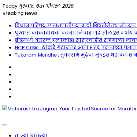
Skip
Today
गुरूवार, 6th ऑगस्ट 2026
to
Breaking News
content
विधान परिषद उपसभापतीपदासाठी शिवसेनेतच जोरदार रस्सीखे
पुण्यात धक्कादायक घटना! निवारागृहातील २६ वर्षीय क
बीडमध्ये थरारक हत्याकांड! सासुरवाडीत राहणाऱ्या जावया
NCP Crisis : ठाकरे गटानंतर आता शरद पवारांच्या पक्षा
Tukaram Mundhe : तुकाराम मुंढेंचा मुंबईत धडाका! ६ न
Maharashtra Jagran : Your Trusted Companion fo
ताज्या बातम्या