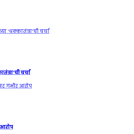
ंत्रा’ची चर्चा
र आरोप