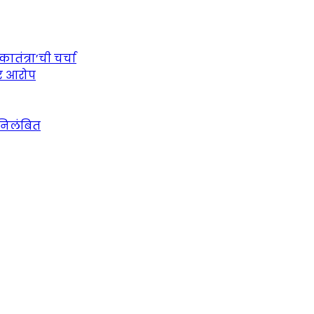
तंत्रा’ची चर्चा
ीर आरोप
 निलंबित
urce for Marathi News and Updates