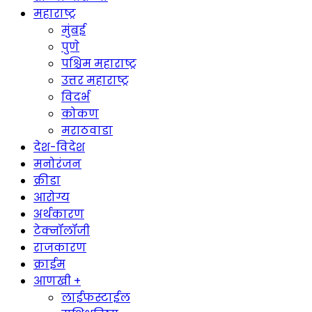
महाराष्ट्र
मुंबई
पुणे
पश्चिम महाराष्ट्र
उत्तर महाराष्ट्र
विदर्भ
कोकण
मराठवाडा
देश-विदेश
मनोरंजन
क्रीडा
आरोग्य
अर्थकारण
टेक्नॉलॉजी
राजकारण
क्राईम
आणखी +
लाईफस्टाईल