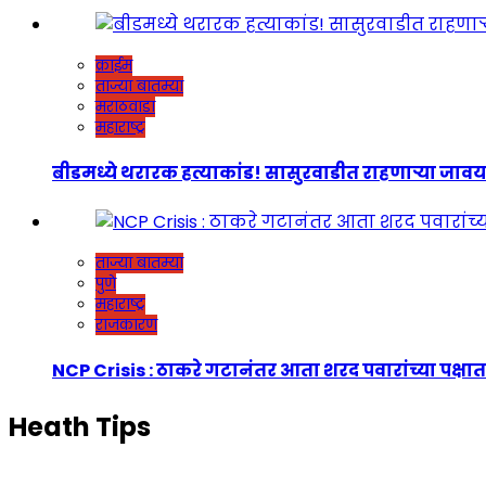
क्राईम
ताज्या बातम्या
मराठवाडा
महाराष्ट्र
बीडमध्ये थरारक हत्याकांड! सासुरवाडीत राहणाऱ्या जावयाच
ताज्या बातम्या
पुणे
महाराष्ट्र
राजकारण
NCP Crisis : ठाकरे गटानंतर आता शरद पवारांच्या पक्षात
Heath Tips