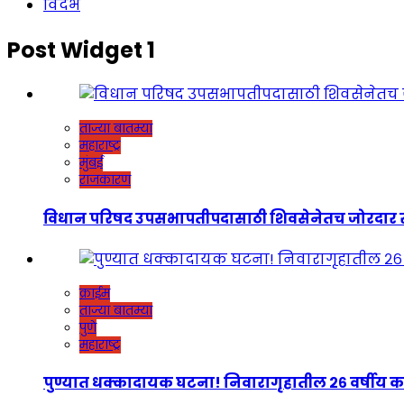
विदर्भ
Post Widget 1
ताज्या बातम्या
महाराष्ट्र
मुंबई
राजकारण
विधान परिषद उपसभापतीपदासाठी शिवसेनेतच जोरदार रस्सीखेच
क्राईम
ताज्या बातम्या
पुणे
महाराष्ट्र
पुण्यात धक्कादायक घटना! निवारागृहातील २६ वर्षीय कर