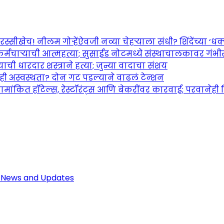
च! नीलम गोऱ्हेंऐवजी नव्या चेहऱ्याला संधी? शिंदेंच्या ‘धक्का
र्मचाऱ्याची आत्महत्या; सुसाईड नोटमध्ये संस्थाचालकावर गंभ
ची धारदार शस्त्राने हत्या; जुन्या वादाचा संशय
तही अस्वस्थता? दोन गट पडल्याने वाढलं टेन्शन
ामांकित हॉटेल्स, रेस्टॉरंट्स आणि बेकरींवर कारवाई; परवानेही
Maharashtra Jagran: Your Trusted So
r the Latest News