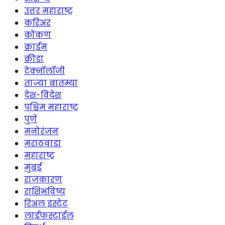
उत्तर महाराष्ट्र
करिअर
कोकण
क्राईम
क्रीडा
टेक्नॉलॉजी
ताज्या बातम्या
देश-विदेश
पश्चिम महाराष्ट्र
पुणे
मनोरंजन
मराठवाडा
महाराष्ट्र
मुंबई
राजकारण
राशिभविष्य
रिअल इस्टेट
लाईफस्टाईल