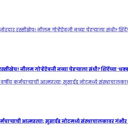
! नीलम गोऱ्हेंऐवजी नव्या चेहऱ्याला संधी? शिंदेंच्या ‘धक्कात
्मचाऱ्याची आत्महत्या; सुसाईड नोटमध्ये संस्थाचालकावर गंभी