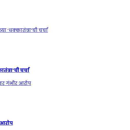
ंत्रा’ची चर्चा
र आरोप