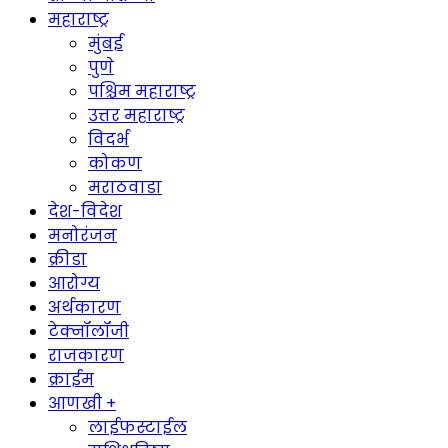
महाराष्ट्र
मुंबई
पुणे
पश्चिम महाराष्ट्र
उत्तर महाराष्ट्र
विदर्भ
कोकण
मराठवाडा
देश-विदेश
मनोरंजन
क्रीडा
आरोग्य
अर्थकारण
टेक्नॉलॉजी
राजकारण
क्राईम
आणखी +
लाईफस्टाईल