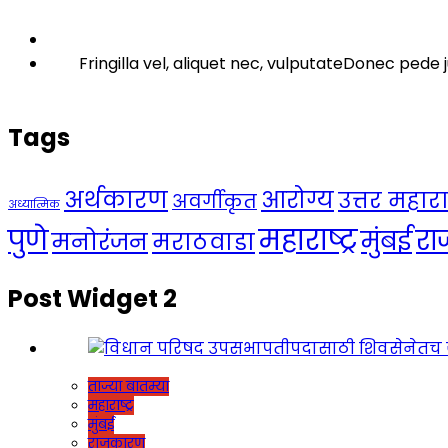
Fringilla vel, aliquet nec, vulputateDonec pede j
Tags
अर्थकारण
आरोग्य
उत्तर महाराष्
अवर्गीकृत
अध्यात्मिक
महाराष्ट्र
पुणे
र
मुंबई
मनोरंजन
मराठवाडा
Post Widget 2
ताज्या बातम्या
महाराष्ट्र
मुंबई
राजकारण