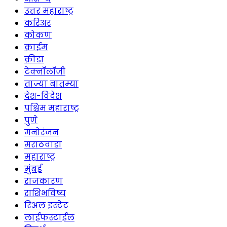
उत्तर महाराष्ट्र
करिअर
कोकण
क्राईम
क्रीडा
टेक्नॉलॉजी
ताज्या बातम्या
देश-विदेश
पश्चिम महाराष्ट्र
पुणे
मनोरंजन
मराठवाडा
महाराष्ट्र
मुंबई
राजकारण
राशिभविष्य
रिअल इस्टेट
लाईफस्टाईल