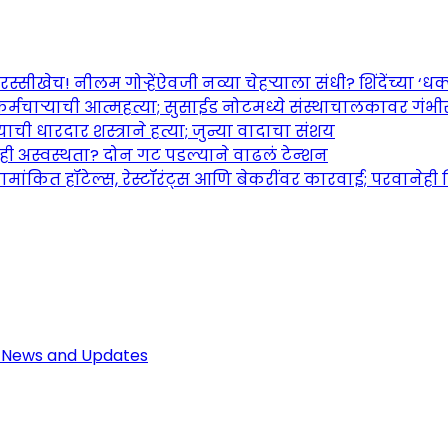
च! नीलम गोऱ्हेंऐवजी नव्या चेहऱ्याला संधी? शिंदेंच्या ‘धक्का
र्मचाऱ्याची आत्महत्या; सुसाईड नोटमध्ये संस्थाचालकावर गंभ
ची धारदार शस्त्राने हत्या; जुन्या वादाचा संशय
तही अस्वस्थता? दोन गट पडल्याने वाढलं टेन्शन
ामांकित हॉटेल्स, रेस्टॉरंट्स आणि बेकरींवर कारवाई; परवानेही
Maharashtra Jagran: Your Trusted So
r the Latest News