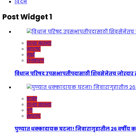
विदर्भ
Post Widget 1
ताज्या बातम्या
महाराष्ट्र
मुंबई
राजकारण
विधान परिषद उपसभापतीपदासाठी शिवसेनेतच जोरदार रस्सीखेच
क्राईम
ताज्या बातम्या
पुणे
महाराष्ट्र
पुण्यात धक्कादायक घटना! निवारागृहातील २६ वर्षीय कर