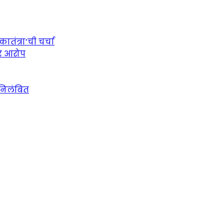
तंत्रा’ची चर्चा
ीर आरोप
 निलंबित
urce for Marathi News and Updates