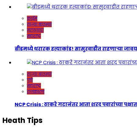
क्राईम
ताज्या बातम्या
मराठवाडा
महाराष्ट्र
बीडमध्ये थरारक हत्याकांड! सासुरवाडीत राहणाऱ्या जावयाच
ताज्या बातम्या
पुणे
महाराष्ट्र
राजकारण
NCP Crisis : ठाकरे गटानंतर आता शरद पवारांच्या पक्षात
Heath Tips