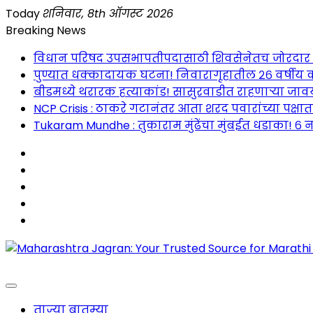
Skip
Today
शनिवार, 8th ऑगस्ट 2026
to
Breaking News
content
विधान परिषद उपसभापतीपदासाठी शिवसेनेतच जोरदार रस्सीखे
पुण्यात धक्कादायक घटना! निवारागृहातील २६ वर्षीय क
बीडमध्ये थरारक हत्याकांड! सासुरवाडीत राहणाऱ्या जावया
NCP Crisis : ठाकरे गटानंतर आता शरद पवारांच्या पक्षा
Tukaram Mundhe : तुकाराम मुंढेंचा मुंबईत धडाका! ६ न
Maharashtra Jagran : Your Trusted Companion fo
ताज्या बातम्या