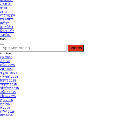
टेक्नॉलॉजी
राजकारण
क्राईम
आणखी +
लाईफस्टाईल
राशिभविष्य
करिअर
वेब स्टोरीज
रिअल इस्टेट
अवर्गीकृत
Menu
Search
for:
Archives
जून 2026
मे 2026
एप्रिल 2026
मार्च 2026
फेब्रुवारी 2026
जानेवारी 2026
डिसेंबर 2025
नोव्हेंबर 2025
ऑक्टोबर 2025
सप्टेंबर 2025
ऑगस्ट 2025
जुलै 2025
जून 2025
मे 2025
एप्रिल 2025
मार्च 2025