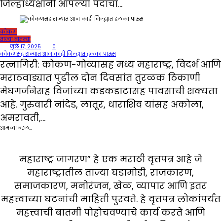
जिल्हाध्यक्षांनी आपल्या पदाचा…
कोकण
ताज्या बातम्या
जुलै 17, 2025
0
कोकणसह राज्यात आज काही जिल्ह्यांत हलका पाऊस
रत्नागिरी: कोकण-गोव्यासह मध्य महाराष्ट्र, विदर्भ आणि
मराठवाड्यात पुढील दोन दिवसांत तुरळक ठिकाणी
मेघगर्जनेसह विजांच्या कडकडाटासह पावसाची शक्यता
आहे. गुरुवारी नांदेड, लातूर, धाराशिव यांसह अकोला,
अमरावती,…
आमच्या बद्दल…
महाराष्ट्र जागरण” हे एक मराठी वृत्तपत्र आहे जे
महाराष्ट्रातील ताज्या घडामोडी, राजकारण,
समाजकारण, मनोरंजन, खेळ, व्यापार आणि इतर
महत्त्वाच्या घटनांची माहिती पुरवते. हे वृत्तपत्र लोकांपर्यंत
महत्त्वाची बातमी पोहोचवण्याचे कार्य करते आणि