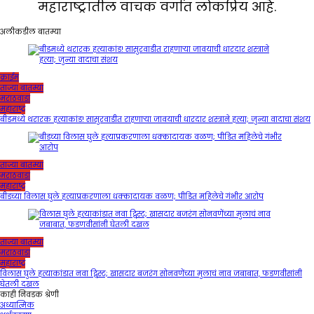
महाराष्ट्रातील वाचक वर्गात लोकप्रिय आहे.
अलीकडील बातम्या
क्राईम
ताज्या बातम्या
मराठवाडा
महाराष्ट्र
बीडमध्ये थरारक हत्याकांड! सासुरवाडीत राहणाऱ्या जावयाची धारदार शस्त्राने हत्या; जुन्या वादाचा संशय
ताज्या बातम्या
मराठवाडा
महाराष्ट्र
बीडच्या विलास घुले हत्याप्रकरणाला धक्कादायक वळण; पीडित महिलेचे गंभीर आरोप
ताज्या बातम्या
मराठवाडा
महाराष्ट्र
विलास घुले हत्याकांडात नवा ट्विस्ट; खासदार बजरंग सोनवणेंच्या मुलाचं नाव जबाबात, फडणवीसांनी
घेतली दखल
काही निवडक श्रेणी
अध्यात्मिक