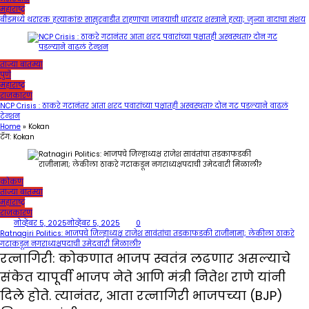
महाराष्ट्र
बीडमध्ये थरारक हत्याकांड! सासुरवाडीत राहणाऱ्या जावयाची धारदार शस्त्राने हत्या; जुन्या वादाचा संशय
ताज्या बातम्या
पुणे
महाराष्ट्र
राजकारण
NCP Crisis : ठाकरे गटानंतर आता शरद पवारांच्या पक्षातही अस्वस्थता? दोन गट पडल्याने वाढलं
टेन्शन
Home
»
Kokan
टॅग:
Kokan
कोकण
ताज्या बातम्या
महाराष्ट्र
राजकारण
नोव्हेंबर 5, 2025
नोव्हेंबर 5, 2025
0
Ratnagiri Politics: भाजपचे जिल्हाध्यक्ष राजेश सावंतांचा तडकाफडकी राजीनामा; लेकीला ठाकरे
गटाकडून नगराध्यक्षपदाची उमेदवारी मिळाली?
रत्नागिरी: कोकणात भाजप स्वतंत्र लढणार असल्याचे
संकेत यापूर्वी भाजप नेते आणि मंत्री नितेश राणे यांनी
दिले होते. त्यानंतर, आता रत्नागिरी भाजपच्या (BJP)