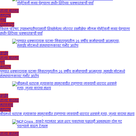
ताज्या बातम्या
महाराष्ट्र
मुंबई
राजकारण
विधान परिषद उपसभापतीपदासाठी शिवसेनेतच जोरदार रस्सीखेच! नीलम गोऱ्हेंऐवजी नव्या चेहऱ्याला
संधी? शिंदेंच्या ‘धक्कातंत्रा’ची चर्चा
क्राईम
ताज्या बातम्या
पुणे
महाराष्ट्र
पुण्यात धक्कादायक घटना! निवारागृहातील २६ वर्षीय कर्मचाऱ्याची आत्महत्या; सुसाईड नोटमध्ये
संस्थाचालकावर गंभीर आरोप
क्राईम
ताज्या बातम्या
मराठवाडा
महाराष्ट्र
बीडमध्ये थरारक हत्याकांड! सासुरवाडीत राहणाऱ्या जावयाची धारदार शस्त्राने हत्या; जुन्या वादाचा संशय
ताज्या बातम्या