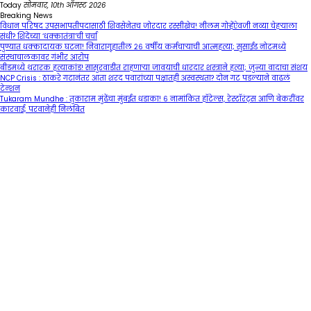
Skip
Today
सोमवार, 10th ऑगस्ट 2026
to
Breaking News
content
विधान परिषद उपसभापतीपदासाठी शिवसेनेतच जोरदार रस्सीखेच! नीलम गोऱ्हेंऐवजी नव्या चेहऱ्याला
संधी? शिंदेंच्या ‘धक्कातंत्रा’ची चर्चा
पुण्यात धक्कादायक घटना! निवारागृहातील २६ वर्षीय कर्मचाऱ्याची आत्महत्या; सुसाईड नोटमध्ये
संस्थाचालकावर गंभीर आरोप
बीडमध्ये थरारक हत्याकांड! सासुरवाडीत राहणाऱ्या जावयाची धारदार शस्त्राने हत्या; जुन्या वादाचा संशय
NCP Crisis : ठाकरे गटानंतर आता शरद पवारांच्या पक्षातही अस्वस्थता? दोन गट पडल्याने वाढलं
टेन्शन
Tukaram Mundhe : तुकाराम मुंढेंचा मुंबईत धडाका! ६ नामांकित हॉटेल्स, रेस्टॉरंट्स आणि बेकरींवर
कारवाई; परवानेही निलंबित