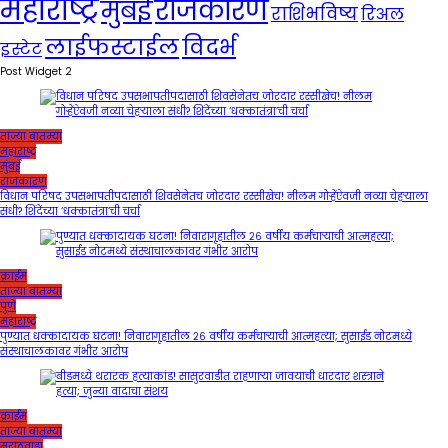
महाराष्ट्र
राजकारण
मुंबई
राशिभविष्य
रिअल
लाईफस्टाईल
विदर्भ
इस्टेट
Post Widget 2
ताज्या बातम्या
महाराष्ट्र
मुंबई
राजकारण
विधान परिषद उपसभापतीपदासाठी शिवसेनेतच जोरदार रस्सीखेच! नीलम गोऱ्हेंऐवजी नव्या चेहऱ्याला
संधी? शिंदेंच्या ‘धक्कातंत्रा’ची चर्चा
क्राईम
ताज्या बातम्या
पुणे
महाराष्ट्र
पुण्यात धक्कादायक घटना! निवारागृहातील २६ वर्षीय कर्मचाऱ्याची आत्महत्या; सुसाईड नोटमध्ये
संस्थाचालकावर गंभीर आरोप
क्राईम
ताज्या बातम्या
मराठवाडा