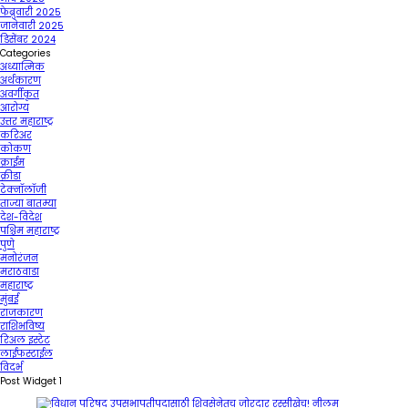
फेब्रुवारी 2025
जानेवारी 2025
डिसेंबर 2024
Categories
अध्यात्मिक
अर्थकारण
अवर्गीकृत
आरोग्य
उत्तर महाराष्ट्र
करिअर
कोकण
क्राईम
क्रीडा
टेक्नॉलॉजी
ताज्या बातम्या
देश-विदेश
पश्चिम महाराष्ट्र
पुणे
मनोरंजन
मराठवाडा
महाराष्ट्र
मुंबई
राजकारण
राशिभविष्य
रिअल इस्टेट
लाईफस्टाईल
विदर्भ
Post Widget 1