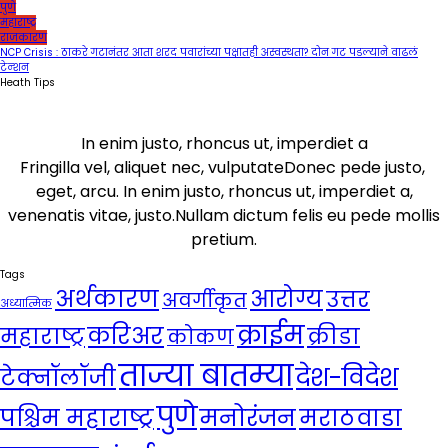
पुणे
महाराष्ट्र
राजकारण
NCP Crisis : ठाकरे गटानंतर आता शरद पवारांच्या पक्षातही अस्वस्थता? दोन गट पडल्याने वाढलं
टेन्शन
Heath Tips
In enim justo, rhoncus ut, imperdiet a
Fringilla vel, aliquet nec, vulputateDonec pede justo,
eget, arcu. In enim justo, rhoncus ut, imperdiet a,
venenatis vitae, justo.Nullam dictum felis eu pede mollis
pretium.
Tags
अर्थकारण
आरोग्य
उत्तर
अवर्गीकृत
अध्यात्मिक
क्राईम
करिअर
महाराष्ट्र
क्रीडा
कोकण
ताज्या बातम्या
देश-विदेश
टेक्नॉलॉजी
पुणे
मनोरंजन
पश्चिम महाराष्ट्र
मराठवाडा