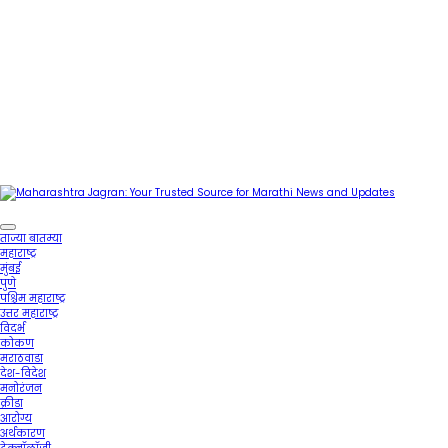
Maharash
Jagran: Y
Maharashtra Jagran : Your Trusted Companion
Trusted
for the Latest News
Source for
ताज्या बातम्या
Marathi
महाराष्ट्र
News and
मुंबई
Updates
पुणे
पश्चिम महाराष्ट्र
उत्तर महाराष्ट्र
विदर्भ
कोकण
मराठवाडा
देश-विदेश
मनोरंजन
क्रीडा
आरोग्य
अर्थकारण