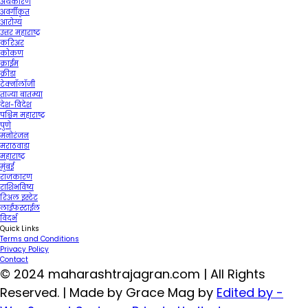
अर्थकारण
अवर्गीकृत
आरोग्य
उत्तर महाराष्ट्र
करिअर
कोकण
क्राईम
क्रीडा
टेक्नॉलॉजी
ताज्या बातम्या
देश-विदेश
पश्चिम महाराष्ट्र
पुणे
मनोरंजन
मराठवाडा
महाराष्ट्र
मुंबई
राजकारण
राशिभविष्य
रिअल इस्टेट
लाईफस्टाईल
विदर्भ
Quick Links
Terms and Conditions
Privacy Policy
Contact
© 2024 maharashtrajagran.com | All Rights
Reserved. | Made by Grace Mag by
Edited by -