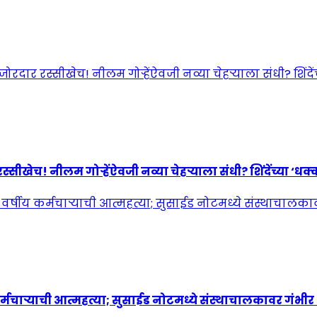
! नीलम गोऱ्हेंऐवजी नव्या चेहऱ्याला संधी? शिंदेंच्या ‘धक्कात
्मचाऱ्याची आत्महत्या; सुसाईड नोटमध्ये संस्थाचालकावर गंभी