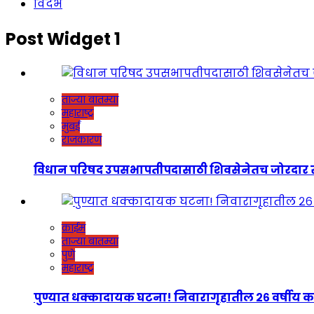
विदर्भ
Post Widget 1
ताज्या बातम्या
महाराष्ट्र
मुंबई
राजकारण
विधान परिषद उपसभापतीपदासाठी शिवसेनेतच जोरदार रस्सीखेच
क्राईम
ताज्या बातम्या
पुणे
महाराष्ट्र
पुण्यात धक्कादायक घटना! निवारागृहातील २६ वर्षीय कर