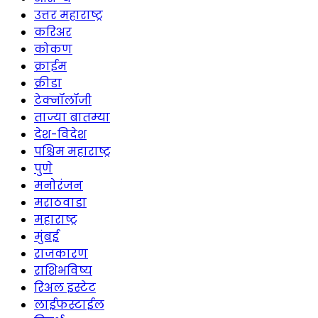
उत्तर महाराष्ट्र
करिअर
कोकण
क्राईम
क्रीडा
टेक्नॉलॉजी
ताज्या बातम्या
देश-विदेश
पश्चिम महाराष्ट्र
पुणे
मनोरंजन
मराठवाडा
महाराष्ट्र
मुंबई
राजकारण
राशिभविष्य
रिअल इस्टेट
लाईफस्टाईल