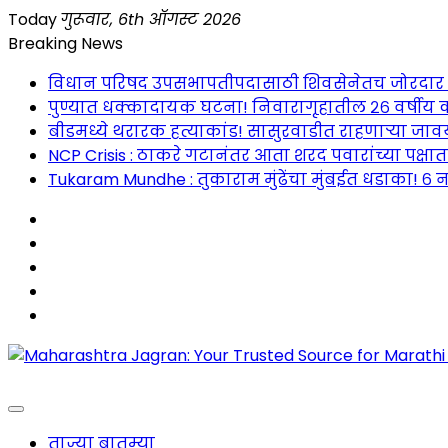
Skip
Today
गुरूवार, 6th ऑगस्ट 2026
to
Breaking News
content
विधान परिषद उपसभापतीपदासाठी शिवसेनेतच जोरदार रस्सीखे
पुण्यात धक्कादायक घटना! निवारागृहातील २६ वर्षीय क
बीडमध्ये थरारक हत्याकांड! सासुरवाडीत राहणाऱ्या जावया
NCP Crisis : ठाकरे गटानंतर आता शरद पवारांच्या पक्षा
Tukaram Mundhe : तुकाराम मुंढेंचा मुंबईत धडाका! ६ न
Maharashtra Jagran : Your Trusted Companion fo
ताज्या बातम्या