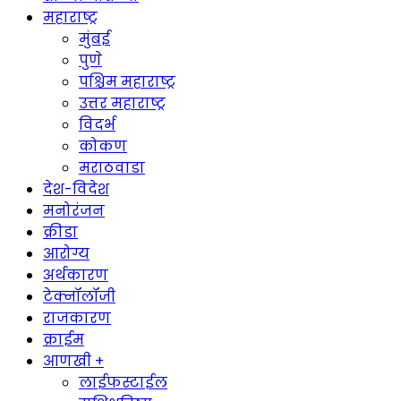
महाराष्ट्र
मुंबई
पुणे
पश्चिम महाराष्ट्र
उत्तर महाराष्ट्र
विदर्भ
कोकण
मराठवाडा
देश-विदेश
मनोरंजन
क्रीडा
आरोग्य
अर्थकारण
टेक्नॉलॉजी
राजकारण
क्राईम
आणखी +
लाईफस्टाईल