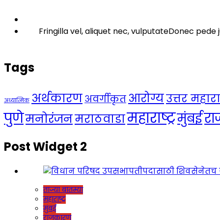
Fringilla vel, aliquet nec, vulputateDonec pede j
Tags
अर्थकारण
आरोग्य
उत्तर महाराष्
अवर्गीकृत
अध्यात्मिक
महाराष्ट्र
पुणे
र
मुंबई
मनोरंजन
मराठवाडा
Post Widget 2
ताज्या बातम्या
महाराष्ट्र
मुंबई
राजकारण