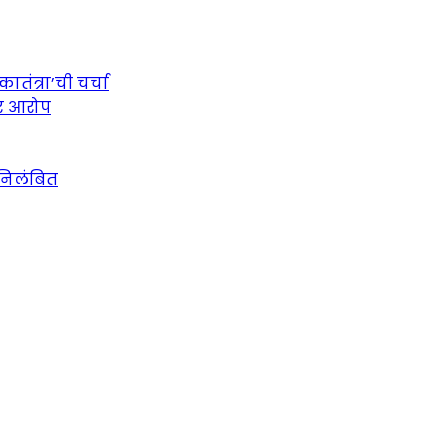
तंत्रा’ची चर्चा
ीर आरोप
 निलंबित
urce for Marathi News and Updates