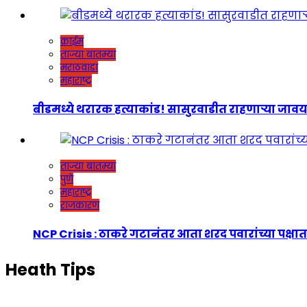
क्राईम
ताज्या बातम्या
मराठवाडा
महाराष्ट्र
बीडमध्ये थरारक हत्याकांड! सासुरवाडीत राहणाऱ्या जावयाच
ताज्या बातम्या
पुणे
महाराष्ट्र
राजकारण
NCP Crisis : ठाकरे गटानंतर आता शरद पवारांच्या पक्षात
Heath Tips