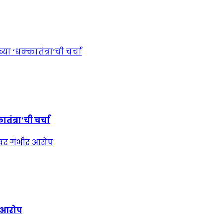
ंत्रा’ची चर्चा
र आरोप