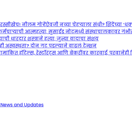
च! नीलम गोऱ्हेंऐवजी नव्या चेहऱ्याला संधी? शिंदेंच्या ‘धक्का
र्मचाऱ्याची आत्महत्या; सुसाईड नोटमध्ये संस्थाचालकावर गंभ
ची धारदार शस्त्राने हत्या; जुन्या वादाचा संशय
तही अस्वस्थता? दोन गट पडल्याने वाढलं टेन्शन
ामांकित हॉटेल्स, रेस्टॉरंट्स आणि बेकरींवर कारवाई; परवानेही
Maharashtra Jagran: Your Trusted So
r the Latest News