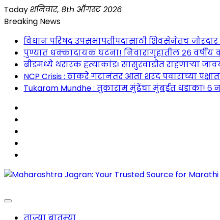
Skip
Today
शनिवार, 8th ऑगस्ट 2026
to
Breaking News
content
विधान परिषद उपसभापतीपदासाठी शिवसेनेतच जोरदार रस्सीखे
पुण्यात धक्कादायक घटना! निवारागृहातील २६ वर्षीय क
बीडमध्ये थरारक हत्याकांड! सासुरवाडीत राहणाऱ्या जावया
NCP Crisis : ठाकरे गटानंतर आता शरद पवारांच्या पक्षा
Tukaram Mundhe : तुकाराम मुंढेंचा मुंबईत धडाका! ६ न
Maharashtra Jagran : Your Trusted Companion fo
ताज्या बातम्या