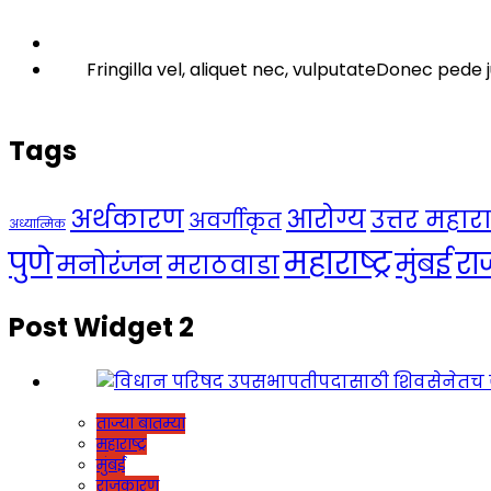
Fringilla vel, aliquet nec, vulputateDonec pede j
Tags
अर्थकारण
आरोग्य
उत्तर महाराष्
अवर्गीकृत
अध्यात्मिक
महाराष्ट्र
पुणे
र
मुंबई
मनोरंजन
मराठवाडा
Post Widget 2
ताज्या बातम्या
महाराष्ट्र
मुंबई
राजकारण