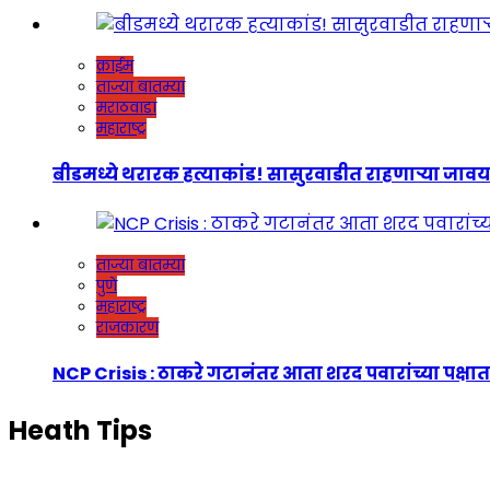
क्राईम
ताज्या बातम्या
मराठवाडा
महाराष्ट्र
बीडमध्ये थरारक हत्याकांड! सासुरवाडीत राहणाऱ्या जावयाच
ताज्या बातम्या
पुणे
महाराष्ट्र
राजकारण
NCP Crisis : ठाकरे गटानंतर आता शरद पवारांच्या पक्षात
Heath Tips