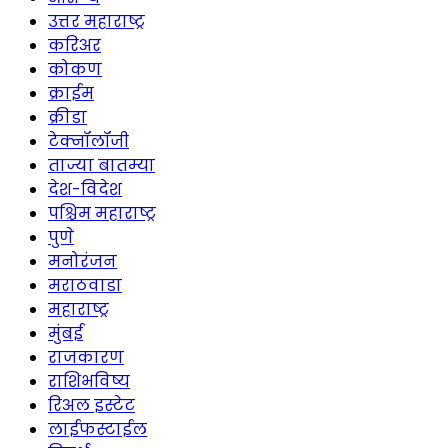
उत्तर महाराष्ट्र
करिअर
कोकण
क्राईम
क्रीडा
टेक्नॉलॉजी
ताज्या बातम्या
देश-विदेश
पश्चिम महाराष्ट्र
पुणे
मनोरंजन
मराठवाडा
महाराष्ट्र
मुंबई
राजकारण
राशिभविष्य
रिअल इस्टेट
लाईफस्टाईल