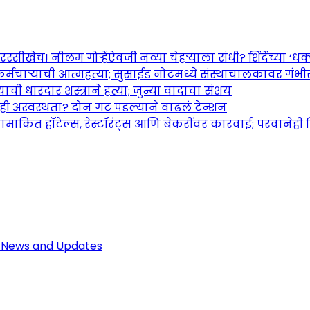
च! नीलम गोऱ्हेंऐवजी नव्या चेहऱ्याला संधी? शिंदेंच्या ‘धक्का
र्मचाऱ्याची आत्महत्या; सुसाईड नोटमध्ये संस्थाचालकावर गंभ
ची धारदार शस्त्राने हत्या; जुन्या वादाचा संशय
तही अस्वस्थता? दोन गट पडल्याने वाढलं टेन्शन
ामांकित हॉटेल्स, रेस्टॉरंट्स आणि बेकरींवर कारवाई; परवानेही
Maharashtra Jagran: Your Trusted So
r the Latest News