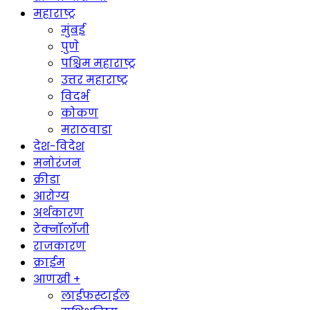
महाराष्ट्र
मुंबई
पुणे
पश्चिम महाराष्ट्र
उत्तर महाराष्ट्र
विदर्भ
कोकण
मराठवाडा
देश-विदेश
मनोरंजन
क्रीडा
आरोग्य
अर्थकारण
टेक्नॉलॉजी
राजकारण
क्राईम
आणखी +
लाईफस्टाईल