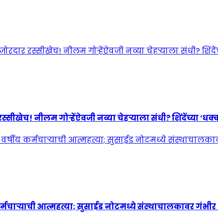
! नीलम गोऱ्हेंऐवजी नव्या चेहऱ्याला संधी? शिंदेंच्या ‘धक्कात
्मचाऱ्याची आत्महत्या; सुसाईड नोटमध्ये संस्थाचालकावर गंभी