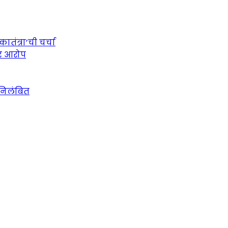
तंत्रा’ची चर्चा
ीर आरोप
 निलंबित
urce for Marathi News and Updates