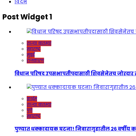
विदर्भ
Post Widget 1
ताज्या बातम्या
महाराष्ट्र
मुंबई
राजकारण
विधान परिषद उपसभापतीपदासाठी शिवसेनेतच जोरदार रस्सीखेच
क्राईम
ताज्या बातम्या
पुणे
महाराष्ट्र
पुण्यात धक्कादायक घटना! निवारागृहातील २६ वर्षीय कर