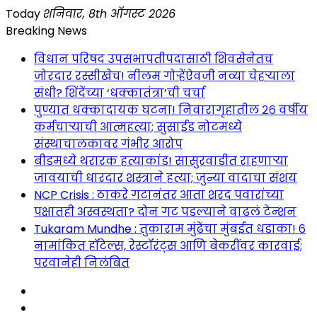
Skip
Today
शनिवार, 8th ऑगस्ट 2026
to
Breaking News
content
विधान परिषद उपसभापतीपदासाठी शिवसेनेतच
जोरदार रस्सीखेच! नीलम गोऱ्हेंऐवजी नव्या चेहऱ्याला
संधी? शिंदेंच्या ‘धक्कातंत्रा’ची चर्चा
पुण्यात धक्कादायक घटना! निवारागृहातील २६ वर्षीय
कर्मचाऱ्याची आत्महत्या; सुसाईड नोटमध्ये
संस्थाचालकावर गंभीर आरोप
बीडमध्ये थरारक हत्याकांड! सासुरवाडीत राहणाऱ्या
जावयाची धारदार शस्त्राने हत्या; जुन्या वादाचा संशय
NCP Crisis : ठाकरे गटानंतर आता शरद पवारांच्या
पक्षातही अस्वस्थता? दोन गट पडल्याने वाढलं टेन्शन
Tukaram Mundhe : तुकाराम मुंढेंचा मुंबईत धडाका! ६
नामांकित हॉटेल्स, रेस्टॉरंट्स आणि बेकरींवर कारवाई;
परवानेही निलंबित