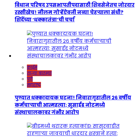
विधान परिषद उपसभापतीपदासाठी शिवसेनेतच जोरदार
रस्सीखेच! नीलम गोऱ्हेंऐवजी नव्या चेहऱ्याला संधी?
शिंदेंच्या ‘धक्कातंत्रा’ची चर्चा
क्राईम
ताज्या बातम्या
पुणे
महाराष्ट्र
पुण्यात धक्कादायक घटना! निवारागृहातील २६ वर्षीय
कर्मचाऱ्याची आत्महत्या; सुसाईड नोटमध्ये
संस्थाचालकावर गंभीर आरोप