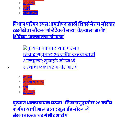
महाराष्ट्र
मुंबई
राजकारण
विधान परिषद उपसभापतीपदासाठी शिवसेनेतच जोरदार
रस्सीखेच! नीलम गोऱ्हेंऐवजी नव्या चेहऱ्याला संधी?
शिंदेंच्या ‘धक्कातंत्रा’ची चर्चा
क्राईम
ताज्या बातम्या
पुणे
महाराष्ट्र
पुण्यात धक्कादायक घटना! निवारागृहातील २६ वर्षीय
कर्मचाऱ्याची आत्महत्या; सुसाईड नोटमध्ये
संस्थाचालकावर गंभीर आरोप