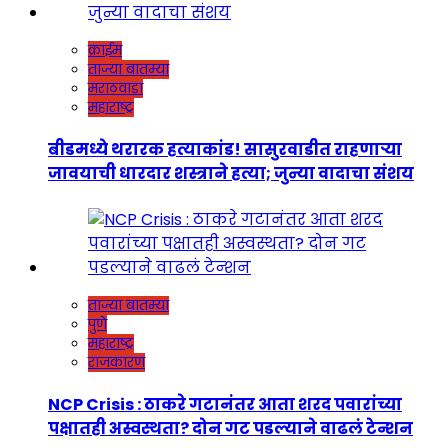
क्राईम
ताज्या बातम्या
मराठवाडा
महाराष्ट्र
बीडमध्ये थरारक हत्याकांड! सासुरवाडीत राहणाऱ्या
जावयाची धारदार शस्त्राने हत्या; जुन्या वादाचा संशय
ताज्या बातम्या
पुणे
महाराष्ट्र
राजकारण
NCP Crisis : ठाकरे गटानंतर आता शरद पवारांच्या
पक्षातही अस्वस्थता? दोन गट पडल्याने वाढलं टेन्शन