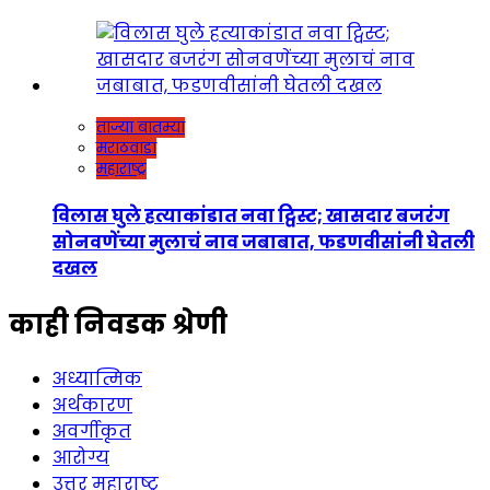
ताज्या बातम्या
मराठवाडा
महाराष्ट्र
विलास घुले हत्याकांडात नवा ट्विस्ट; खासदार बजरंग
सोनवणेंच्या मुलाचं नाव जबाबात, फडणवीसांनी घेतली
दखल
काही निवडक श्रेणी
अध्यात्मिक
अर्थकारण
अवर्गीकृत
आरोग्य
उत्तर महाराष्ट्र