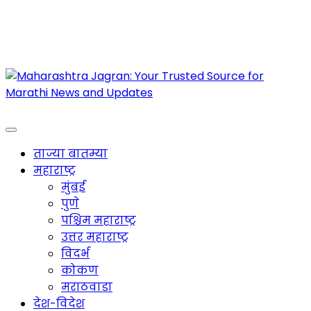
Maharashtra Jagran : Your Trusted Companion
for the Latest News
ताज्या बातम्या
महाराष्ट्र
मुंबई
पुणे
पश्चिम महाराष्ट्र
उत्तर महाराष्ट्र
विदर्भ
कोकण
मराठवाडा
देश-विदेश