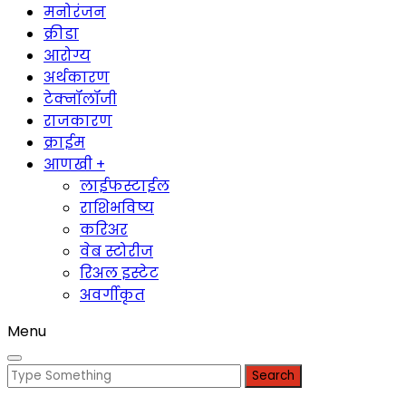
मनोरंजन
क्रीडा
आरोग्य
अर्थकारण
टेक्नॉलॉजी
राजकारण
क्राईम
आणखी +
लाईफस्टाईल
राशिभविष्य
करिअर
वेब स्टोरीज
रिअल इस्टेट
अवर्गीकृत
Menu
Search
for: