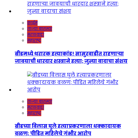
क्राईम
ताज्या बातम्या
मराठवाडा
महाराष्ट्र
बीडमध्ये थरारक हत्याकांड! सासुरवाडीत राहणाऱ्या
जावयाची धारदार शस्त्राने हत्या; जुन्या वादाचा संशय
ताज्या बातम्या
मराठवाडा
महाराष्ट्र
बीडच्या विलास घुले हत्याप्रकरणाला धक्कादायक
वळण; पीडित महिलेचे गंभीर आरोप