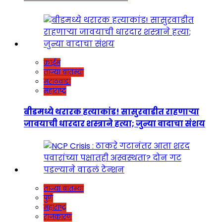
क्राईम
ताज्या बातम्या
मराठवाडा
महाराष्ट्र
बीडमध्ये थरारक हत्याकांड! सासुरवाडीत राहणाऱ्या
जावयाची धारदार शस्त्राने हत्या; जुन्या वादाचा संशय
ताज्या बातम्या
पुणे
महाराष्ट्र
राजकारण