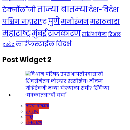
ताज्या बातम्या
देश-विदेश
टेक्नॉलॉजी
पुणे
मनोरंजन
पश्चिम महाराष्ट्र
मराठवाडा
महाराष्ट्र
राजकारण
मुंबई
राशिभविष्य
रिअल
लाईफस्टाईल
विदर्भ
इस्टेट
Post Widget 2
ताज्या बातम्या
महाराष्ट्र
मुंबई
राजकारण