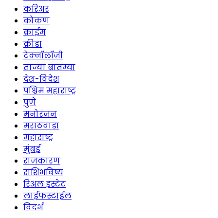
करिअर
कोकण
क्राईम
क्रीडा
टेक्नॉलॉजी
ताज्या बातम्या
देश-विदेश
पश्चिम महाराष्ट्र
पुणे
मनोरंजन
मराठवाडा
महाराष्ट्र
मुंबई
राजकारण
राशिभविष्य
रिअल इस्टेट
लाईफस्टाईल
विदर्भ