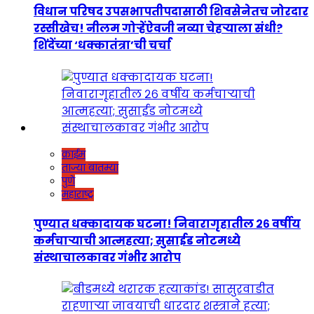
विधान परिषद उपसभापतीपदासाठी शिवसेनेतच जोरदार
रस्सीखेच! नीलम गोऱ्हेंऐवजी नव्या चेहऱ्याला संधी?
शिंदेंच्या ‘धक्कातंत्रा’ची चर्चा
क्राईम
ताज्या बातम्या
पुणे
महाराष्ट्र
पुण्यात धक्कादायक घटना! निवारागृहातील २६ वर्षीय
कर्मचाऱ्याची आत्महत्या; सुसाईड नोटमध्ये
संस्थाचालकावर गंभीर आरोप