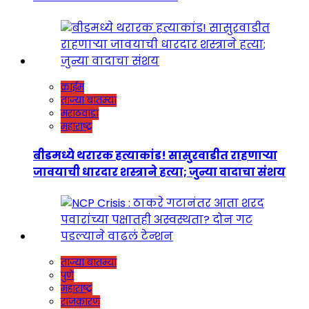
क्राईम
ताज्या बातम्या
मराठवाडा
महाराष्ट्र
बीडमध्ये थरारक हत्याकांड! सासुरवाडीत राहणाऱ्या
जावयाची धारदार शस्त्राने हत्या; जुन्या वादाचा संशय
ताज्या बातम्या
पुणे
महाराष्ट्र
राजकारण