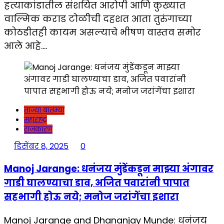
हत्याकांडातील संशयित आरोपी आणि कुख्यात
वाल्मिक कराड टोळीची दहशत आता तुरुंगाच्या
कोठडीतही कायम असल्याचे भीषण वास्तव समोर
आले आहे….
ताज्या बातम्या
महाराष्ट्र
राजकारण
डिसेंबर 8, 2025
0
Manoj Jarange: धनंजय मुंडेंकडून माझ्या अंगावर
गाडी घालण्याचा डाव, अजित पवारांनी पापात
सहभागी होऊ नये; मनोज जरांगेंचा इशारा
Manoj Jarange and Dhananjay Munde: धनंजय