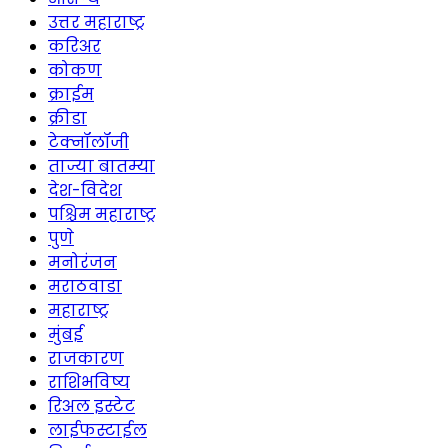
उत्तर महाराष्ट्र
करिअर
कोकण
क्राईम
क्रीडा
टेक्नॉलॉजी
ताज्या बातम्या
देश-विदेश
पश्चिम महाराष्ट्र
पुणे
मनोरंजन
मराठवाडा
महाराष्ट्र
मुंबई
राजकारण
राशिभविष्य
रिअल इस्टेट
लाईफस्टाईल