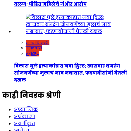
वळण; पीडित महिलेचे गंभीर आरोप
ताज्या बातम्या
मराठवाडा
महाराष्ट्र
विलास घुले हत्याकांडात नवा ट्विस्ट; खासदार बजरंग
सोनवणेंच्या मुलाचं नाव जबाबात, फडणवीसांनी घेतली
दखल
काही निवडक श्रेणी
अध्यात्मिक
अर्थकारण
अवर्गीकृत
आरोग्य