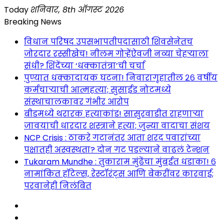
Skip
Today
शनिवार, 8th ऑगस्ट 2026
to
Breaking News
content
विधान परिषद उपसभापतीपदासाठी शिवसेनेतच
जोरदार रस्सीखेच! नीलम गोऱ्हेंऐवजी नव्या चेहऱ्याला
संधी? शिंदेंच्या ‘धक्कातंत्रा’ची चर्चा
पुण्यात धक्कादायक घटना! निवारागृहातील २६ वर्षीय
कर्मचाऱ्याची आत्महत्या; सुसाईड नोटमध्ये
संस्थाचालकावर गंभीर आरोप
बीडमध्ये थरारक हत्याकांड! सासुरवाडीत राहणाऱ्या
जावयाची धारदार शस्त्राने हत्या; जुन्या वादाचा संशय
NCP Crisis : ठाकरे गटानंतर आता शरद पवारांच्या
पक्षातही अस्वस्थता? दोन गट पडल्याने वाढलं टेन्शन
Tukaram Mundhe : तुकाराम मुंढेंचा मुंबईत धडाका! ६
नामांकित हॉटेल्स, रेस्टॉरंट्स आणि बेकरींवर कारवाई;
परवानेही निलंबित