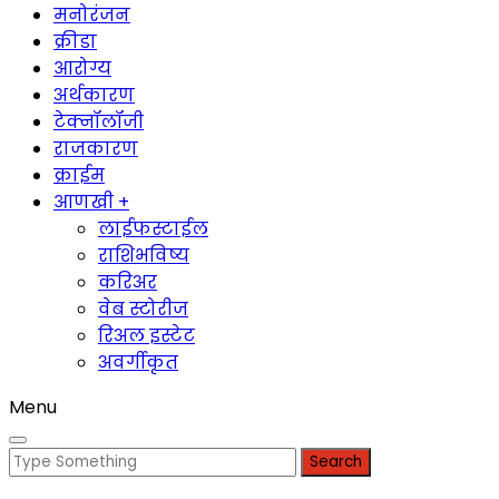
मनोरंजन
क्रीडा
आरोग्य
अर्थकारण
टेक्नॉलॉजी
राजकारण
क्राईम
आणखी +
लाईफस्टाईल
राशिभविष्य
करिअर
वेब स्टोरीज
रिअल इस्टेट
अवर्गीकृत
Menu
Search
for: