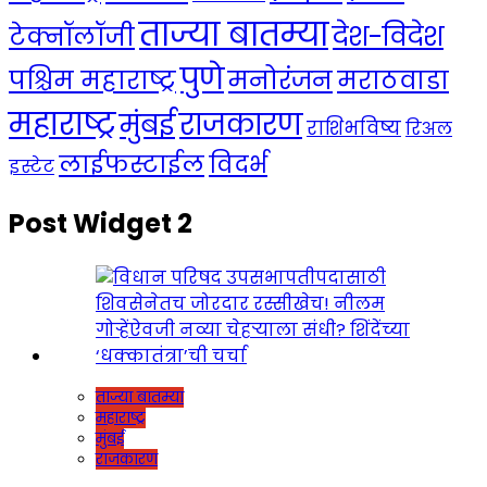
ताज्या बातम्या
देश-विदेश
टेक्नॉलॉजी
पुणे
मनोरंजन
पश्चिम महाराष्ट्र
मराठवाडा
महाराष्ट्र
राजकारण
मुंबई
राशिभविष्य
रिअल
लाईफस्टाईल
विदर्भ
इस्टेट
Post Widget 2
ताज्या बातम्या
महाराष्ट्र
मुंबई
राजकारण