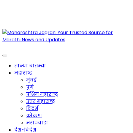
Maharashtra Jagran : Your Trusted Companion
for the Latest News
ताज्या बातम्या
महाराष्ट्र
मुंबई
पुणे
पश्चिम महाराष्ट्र
उत्तर महाराष्ट्र
विदर्भ
कोकण
मराठवाडा
देश-विदेश