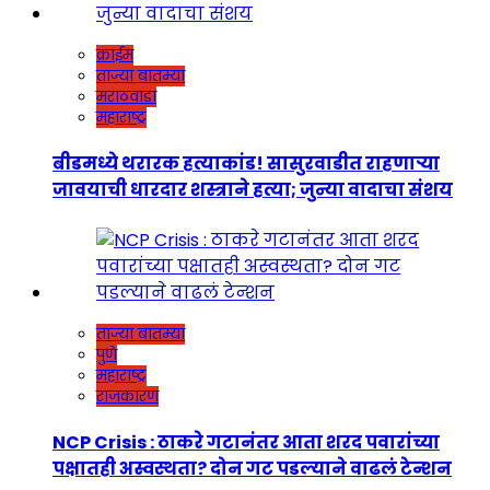
क्राईम
ताज्या बातम्या
मराठवाडा
महाराष्ट्र
बीडमध्ये थरारक हत्याकांड! सासुरवाडीत राहणाऱ्या
जावयाची धारदार शस्त्राने हत्या; जुन्या वादाचा संशय
ताज्या बातम्या
पुणे
महाराष्ट्र
राजकारण
NCP Crisis : ठाकरे गटानंतर आता शरद पवारांच्या
पक्षातही अस्वस्थता? दोन गट पडल्याने वाढलं टेन्शन