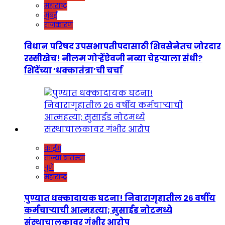
महाराष्ट्र
मुंबई
राजकारण
विधान परिषद उपसभापतीपदासाठी शिवसेनेतच जोरदार
रस्सीखेच! नीलम गोऱ्हेंऐवजी नव्या चेहऱ्याला संधी?
शिंदेंच्या ‘धक्कातंत्रा’ची चर्चा
क्राईम
ताज्या बातम्या
पुणे
महाराष्ट्र
पुण्यात धक्कादायक घटना! निवारागृहातील २६ वर्षीय
कर्मचाऱ्याची आत्महत्या; सुसाईड नोटमध्ये
संस्थाचालकावर गंभीर आरोप