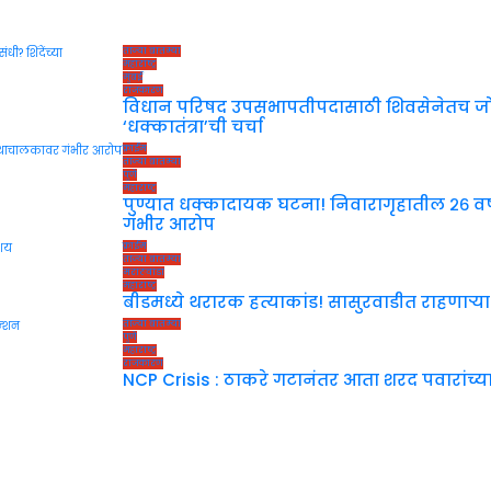
ताज्या बातम्या
महाराष्ट्र
मुंबई
राजकारण
विधान परिषद उपसभापतीपदासाठी शिवसेनेतच जोरदार 
‘धक्कातंत्रा’ची चर्चा
क्राईम
ताज्या बातम्या
पुणे
महाराष्ट्र
पुण्यात धक्कादायक घटना! निवारागृहातील २६ वर्ष
गंभीर आरोप
क्राईम
ताज्या बातम्या
मराठवाडा
महाराष्ट्र
बीडमध्ये थरारक हत्याकांड! सासुरवाडीत राहणाऱ्या 
ताज्या बातम्या
पुणे
महाराष्ट्र
राजकारण
NCP Crisis : ठाकरे गटानंतर आता शरद पवारांच्या