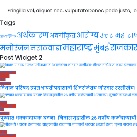
Fringilla vel, aliquet nec, vulputateDonec pede justo, e
Tags
अर्थकारण
आरोग्य
उत्तर महाराष्ट
अवर्गीकृत
अध्यात्मिक
महाराष्ट्र
राजका
मुंबई
मनोरंजन
मराठवाडा
Post Widget 2
ताज्या बातम्या
महाराष्ट्र
मुंबई
राजकारण
विधान परिषद उपसभापतीपदासाठी शिवसेनेतच जोरदार रस्सीखेच! नीलम गो
क्राईम
ताज्या बातम्या
पुणे
महाराष्ट्र
पुण्यात धक्कादायक घटना! निवारागृहातील २६ वर्षीय कर्मचाऱ्याच
क्राईम
ताज्या बातम्या