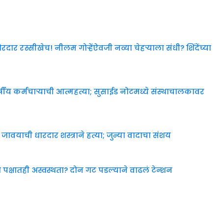
रस्सीखेच! नीलम गोऱ्हेंऐवजी नव्या चेहऱ्याला संधी? शिंदेंच्या
ीय कर्मचाऱ्याची आत्महत्या; सुसाईड नोटमध्ये संस्थाचालकावर
जावयाची धारदार शस्त्राने हत्या; जुन्या वादाचा संशय
 पक्षातही अस्वस्थता? दोन गट पडल्याने वाढलं टेन्शन