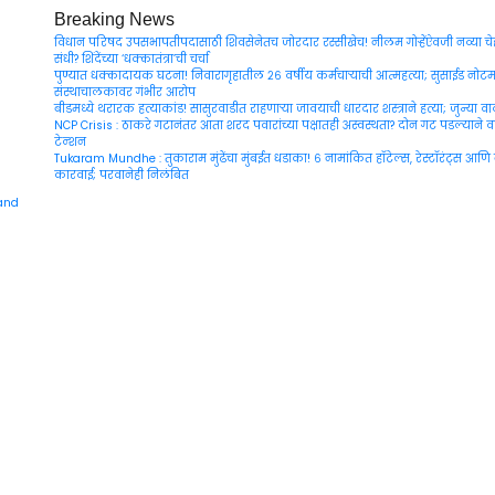
Breaking News
विधान परिषद उपसभापतीपदासाठी शिवसेनेतच जोरदार रस्सीखेच! नीलम गोऱ्हेंऐवजी नव्या चेह
संधी? शिंदेंच्या ‘धक्कातंत्रा’ची चर्चा
पुण्यात धक्कादायक घटना! निवारागृहातील २६ वर्षीय कर्मचाऱ्याची आत्महत्या; सुसाईड नोटमध
संस्थाचालकावर गंभीर आरोप
बीडमध्ये थरारक हत्याकांड! सासुरवाडीत राहणाऱ्या जावयाची धारदार शस्त्राने हत्या; जुन्या व
NCP Crisis : ठाकरे गटानंतर आता शरद पवारांच्या पक्षातही अस्वस्थता? दोन गट पडल्याने व
टेन्शन
Tukaram Mundhe : तुकाराम मुंढेंचा मुंबईत धडाका! ६ नामांकित हॉटेल्स, रेस्टॉरंट्स आणि
कारवाई; परवानेही निलंबित
Maharashtra
Jagran: Your
Trusted
Source for
Marathi
News and
Updates