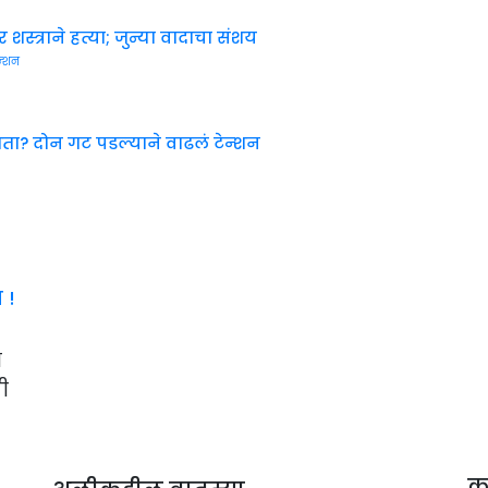
स्त्राने हत्या; जुन्या वादाचा संशय
थता? दोन गट पडल्याने वाढलं टेन्शन
 !
त
ी
क