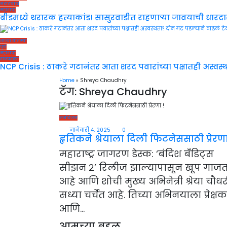
मराठवाडा
महाराष्ट्र
बीडमध्ये थरारक हत्याकांड! सासुरवाडीत राहणाऱ्या जावयाची धारदार श
ताज्या बातम्या
पुणे
महाराष्ट्र
राजकारण
NCP Crisis : ठाकरे गटानंतर आता शरद पवारांच्या पक्षातही अस्वस्
Home
»
Shreya Chaudhry
टॅग:
Shreya Chaudhry
मनोरंजन
जानेवारी 4, 2025
0
हृतिकने श्रेयाला दिली फिटनेससाठी प्रेरणा
महाराष्ट्र जागरण डेस्क: ‘बंदिश बँडिट्स
सीझन २’ रिलीज झाल्यापासून खूप गाज
आहे आणि शोची मुख्य अभिनेत्री श्रेया चौधर
सध्या चर्चेत आहे. तिच्या अभिनयाला प्रेक्षक
आणि…
आमच्या बद्दल…