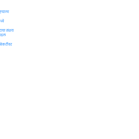
ऱ्याला
्ये
ादाचा संशय
ाढलं
 बेकरींवर