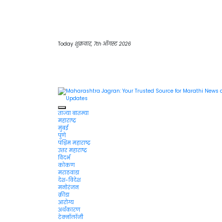
Skip
to
content
Today
शुक्रवार, 7th ऑगस्ट 2026
Maharashtra Jagran : Your Trusted
ताज्या बातम्या
Companion for the Latest News
महाराष्ट्र
मुंबई
पुणे
पश्चिम महाराष्ट्र
उत्तर महाराष्ट्र
विदर्भ
कोकण
मराठवाडा
देश-विदेश
मनोरंजन
क्रीडा
आरोग्य
अर्थकारण
टेक्नॉलॉजी