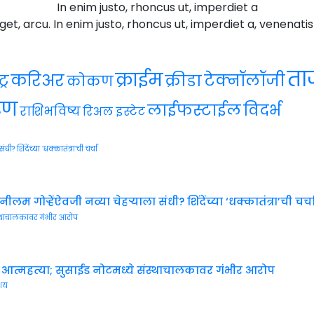
In enim justo, rhoncus ut, imperdiet a
get, arcu. In enim justo, rhoncus ut, imperdiet a, venenatis
ताज
क्राईम
करिअर
टेक्नॉलॉजी
्र
क्रीडा
कोकण
रण
लाईफस्टाईल
विदर्भ
राशिभविष्य
रिअल इस्टेट
ऱ्हेंऐवजी नव्या चेहऱ्याला संधी? शिंदेंच्या ‘धक्कातंत्रा’ची चर्च
ी आत्महत्या; सुसाईड नोटमध्ये संस्थाचालकावर गंभीर आरोप