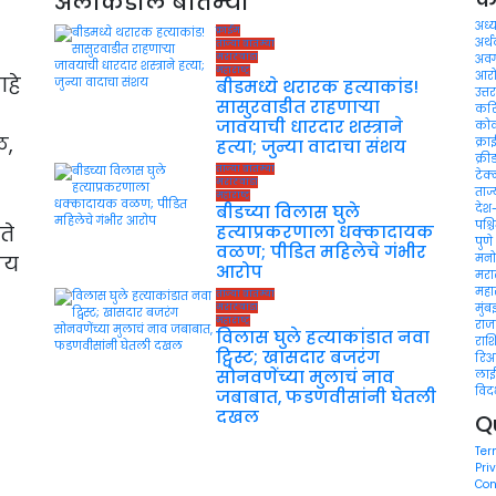
अलीकडील बातम्या
अध्
क्राईम
अर्
ताज्या बातम्या
मराठवाडा
अवर
महाराष्ट्र
आरो
आहे
बीडमध्ये थरारक हत्याकांड!
उत्तर
सासुरवाडीत राहणाऱ्या
कर
जावयाची धारदार शस्त्राने
को
ळ,
क्रा
हत्या; जुन्या वादाचा संशय
क्री
ताज्या बातम्या
टेक
मराठवाडा
ताज्
महाराष्ट्र
बीडच्या विलास घुले
देश
पश्च
ते
हत्याप्रकरणाला धक्कादायक
पुणे
वळण; पीडित महिलेचे गंभीर
िय
मनो
आरोप
मरा
महारा
ताज्या बातम्या
मुंब
मराठवाडा
महाराष्ट्र
रा
विलास घुले हत्याकांडात नवा
राश
ट्विस्ट; खासदार बजरंग
रिअ
सोनवणेंच्या मुलाचं नाव
लाई
विदर
जबाबात, फडणवीसांनी घेतली
दखल
Q
Ter
Pri
Con