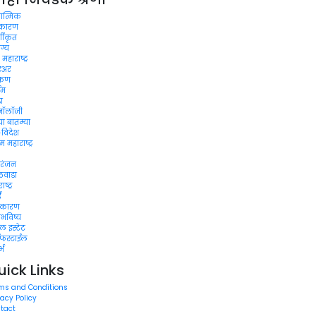
यात्मिक
थकारण
्गीकृत
ग्य
 महाराष्ट्र
िअर
कण
ईम
डा
्नॉलॉजी
या बातम्या
-विदेश
िम महाराष्ट्र
रंजन
ठवाडा
ष्ट्र
ई
जकारण
िभविष्य
ल इस्टेट
फस्टाईल
्भ
uick Links
ms and Conditions
vacy Policy
tact