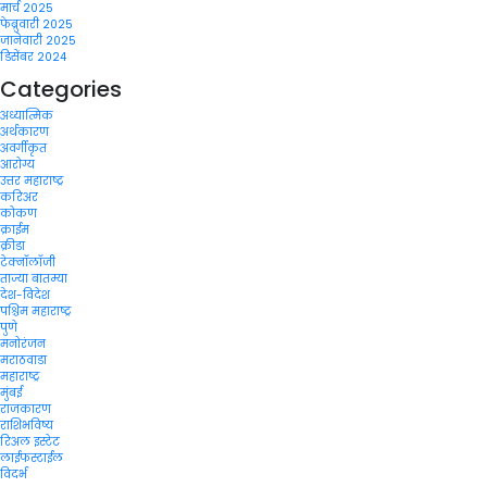
मार्च 2025
फेब्रुवारी 2025
जानेवारी 2025
डिसेंबर 2024
Categories
अध्यात्मिक
अर्थकारण
अवर्गीकृत
आरोग्य
उत्तर महाराष्ट्र
करिअर
कोकण
क्राईम
क्रीडा
टेक्नॉलॉजी
ताज्या बातम्या
देश-विदेश
पश्चिम महाराष्ट्र
पुणे
मनोरंजन
मराठवाडा
महाराष्ट्र
मुंबई
राजकारण
राशिभविष्य
रिअल इस्टेट
लाईफस्टाईल
विदर्भ