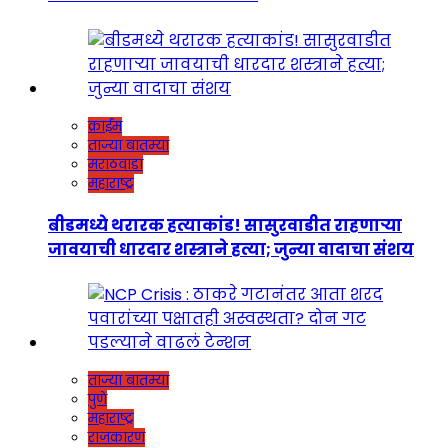
क्राईम
ताज्या बातम्या
मराठवाडा
महाराष्ट्र
बीडमध्ये थरारक हत्याकांड! सासुरवाडीत राहणाऱ्या
जावयाची धारदार शस्त्राने हत्या; जुन्या वादाचा संशय
ताज्या बातम्या
पुणे
महाराष्ट्र
राजकारण