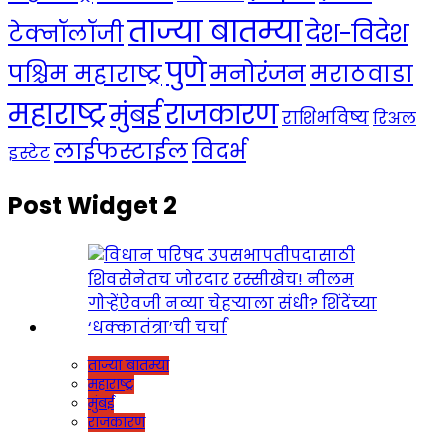
ताज्या बातम्या
देश-विदेश
टेक्नॉलॉजी
पुणे
मनोरंजन
पश्चिम महाराष्ट्र
मराठवाडा
महाराष्ट्र
राजकारण
मुंबई
राशिभविष्य
रिअल
लाईफस्टाईल
विदर्भ
इस्टेट
Post Widget 2
ताज्या बातम्या
महाराष्ट्र
मुंबई
राजकारण