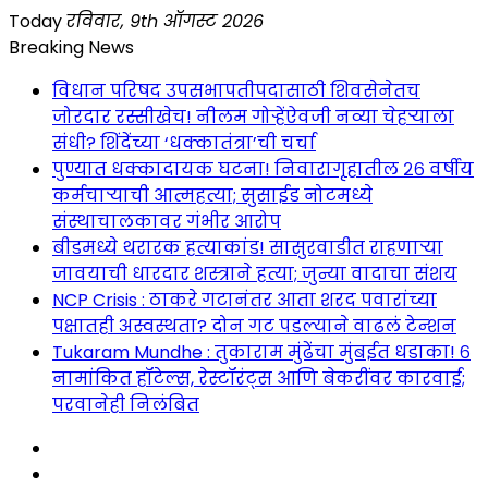
Skip
Today
रविवार, 9th ऑगस्ट 2026
to
Breaking News
content
विधान परिषद उपसभापतीपदासाठी शिवसेनेतच
जोरदार रस्सीखेच! नीलम गोऱ्हेंऐवजी नव्या चेहऱ्याला
संधी? शिंदेंच्या ‘धक्कातंत्रा’ची चर्चा
पुण्यात धक्कादायक घटना! निवारागृहातील २६ वर्षीय
कर्मचाऱ्याची आत्महत्या; सुसाईड नोटमध्ये
संस्थाचालकावर गंभीर आरोप
बीडमध्ये थरारक हत्याकांड! सासुरवाडीत राहणाऱ्या
जावयाची धारदार शस्त्राने हत्या; जुन्या वादाचा संशय
NCP Crisis : ठाकरे गटानंतर आता शरद पवारांच्या
पक्षातही अस्वस्थता? दोन गट पडल्याने वाढलं टेन्शन
Tukaram Mundhe : तुकाराम मुंढेंचा मुंबईत धडाका! ६
नामांकित हॉटेल्स, रेस्टॉरंट्स आणि बेकरींवर कारवाई;
परवानेही निलंबित