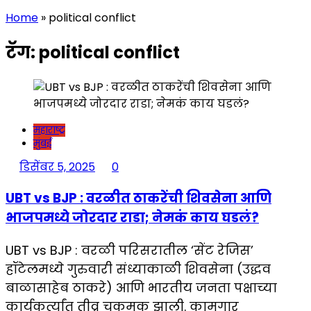
Home
»
political conflict
टॅग:
political conflict
महाराष्ट्र
मुंबई
डिसेंबर 5, 2025
0
UBT vs BJP : वरळीत ठाकरेंची शिवसेना आणि
भाजपमध्ये जोरदार राडा; नेमकं काय घडलं?
UBT vs BJP : वरळी परिसरातील ‘सेंट रेजिस’
हॉटेलमध्ये गुरुवारी संध्याकाळी शिवसेना (उद्धव
बाळासाहेब ठाकरे) आणि भारतीय जनता पक्षाच्या
कार्यकर्त्यांत तीव्र चकमक झाली. कामगार