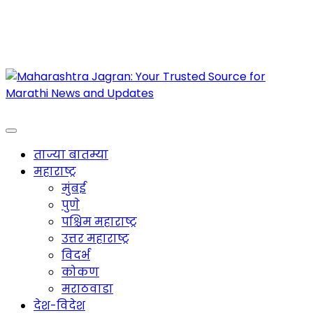
Maharashtra Jagran : Your Trusted Companion
for the Latest News
ताज्या बातम्या
महाराष्ट्र
मुंबई
पुणे
पश्चिम महाराष्ट्र
उत्तर महाराष्ट्र
विदर्भ
कोकण
मराठवाडा
देश-विदेश