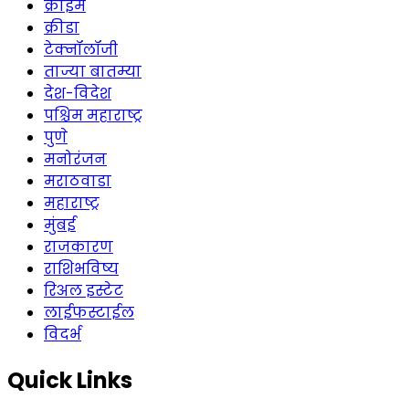
क्राईम
क्रीडा
टेक्नॉलॉजी
ताज्या बातम्या
देश-विदेश
पश्चिम महाराष्ट्र
पुणे
मनोरंजन
मराठवाडा
महाराष्ट्र
मुंबई
राजकारण
राशिभविष्य
रिअल इस्टेट
लाईफस्टाईल
विदर्भ
Quick Links