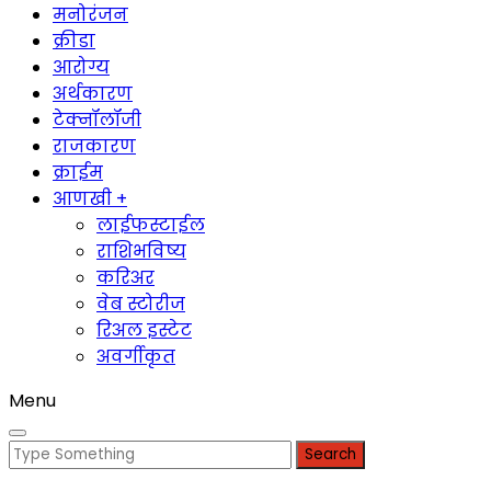
मनोरंजन
क्रीडा
आरोग्य
अर्थकारण
टेक्नॉलॉजी
राजकारण
क्राईम
आणखी +
लाईफस्टाईल
राशिभविष्य
करिअर
वेब स्टोरीज
रिअल इस्टेट
अवर्गीकृत
Menu
Search
for: