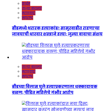
क्राईम
ताज्या बातम्या
मराठवाडा
महाराष्ट्र
बीडमध्ये थरारक हत्याकांड! सासुरवाडीत राहणाऱ्या
जावयाची धारदार शस्त्राने हत्या; जुन्या वादाचा संशय
ताज्या बातम्या
मराठवाडा
महाराष्ट्र
बीडच्या विलास घुले हत्याप्रकरणाला धक्कादायक
वळण; पीडित महिलेचे गंभीर आरोप