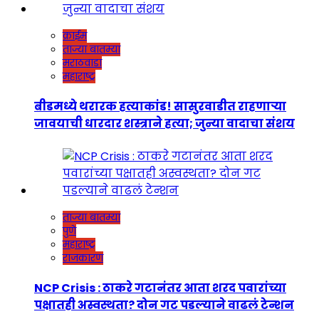
क्राईम
ताज्या बातम्या
मराठवाडा
महाराष्ट्र
बीडमध्ये थरारक हत्याकांड! सासुरवाडीत राहणाऱ्या
जावयाची धारदार शस्त्राने हत्या; जुन्या वादाचा संशय
ताज्या बातम्या
पुणे
महाराष्ट्र
राजकारण
NCP Crisis : ठाकरे गटानंतर आता शरद पवारांच्या
पक्षातही अस्वस्थता? दोन गट पडल्याने वाढलं टेन्शन