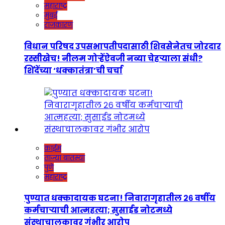
महाराष्ट्र
मुंबई
राजकारण
विधान परिषद उपसभापतीपदासाठी शिवसेनेतच जोरदार
रस्सीखेच! नीलम गोऱ्हेंऐवजी नव्या चेहऱ्याला संधी?
शिंदेंच्या ‘धक्कातंत्रा’ची चर्चा
क्राईम
ताज्या बातम्या
पुणे
महाराष्ट्र
पुण्यात धक्कादायक घटना! निवारागृहातील २६ वर्षीय
कर्मचाऱ्याची आत्महत्या; सुसाईड नोटमध्ये
संस्थाचालकावर गंभीर आरोप