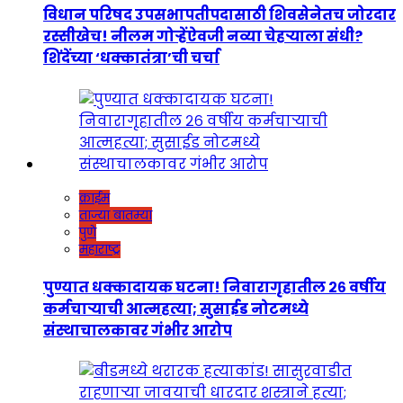
विधान परिषद उपसभापतीपदासाठी शिवसेनेतच जोरदार
रस्सीखेच! नीलम गोऱ्हेंऐवजी नव्या चेहऱ्याला संधी?
शिंदेंच्या ‘धक्कातंत्रा’ची चर्चा
क्राईम
ताज्या बातम्या
पुणे
महाराष्ट्र
पुण्यात धक्कादायक घटना! निवारागृहातील २६ वर्षीय
कर्मचाऱ्याची आत्महत्या; सुसाईड नोटमध्ये
संस्थाचालकावर गंभीर आरोप