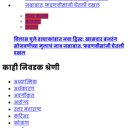
ताज्या बातम्या
मराठवाडा
महाराष्ट्र
विलास घुले हत्याकांडात नवा ट्विस्ट; खासदार बजरंग
सोनवणेंच्या मुलाचं नाव जबाबात, फडणवीसांनी घेतली
दखल
काही निवडक श्रेणी
अध्यात्मिक
अर्थकारण
अवर्गीकृत
आरोग्य
उत्तर महाराष्ट्र
करिअर
कोकण