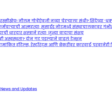
च! नीलम गोऱ्हेंऐवजी नव्या चेहऱ्याला संधी? शिंदेंच्या ‘धक्का
र्मचाऱ्याची आत्महत्या; सुसाईड नोटमध्ये संस्थाचालकावर गंभ
ची धारदार शस्त्राने हत्या; जुन्या वादाचा संशय
तही अस्वस्थता? दोन गट पडल्याने वाढलं टेन्शन
ामांकित हॉटेल्स, रेस्टॉरंट्स आणि बेकरींवर कारवाई; परवानेही
Maharashtra Jagran: Your Trusted So
r the Latest News