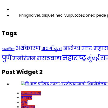
Fringilla vel, aliquet nec, vulputateDonec pede j
Tags
अर्थकारण
आरोग्य
उत्तर महाराष्
अवर्गीकृत
अध्यात्मिक
महाराष्ट्र
पुणे
र
मुंबई
मनोरंजन
मराठवाडा
Post Widget 2
ताज्या बातम्या
महाराष्ट्र
मुंबई
राजकारण