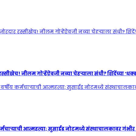
! नीलम गोऱ्हेंऐवजी नव्या चेहऱ्याला संधी? शिंदेंच्या ‘धक्कात
्मचाऱ्याची आत्महत्या; सुसाईड नोटमध्ये संस्थाचालकावर गंभी