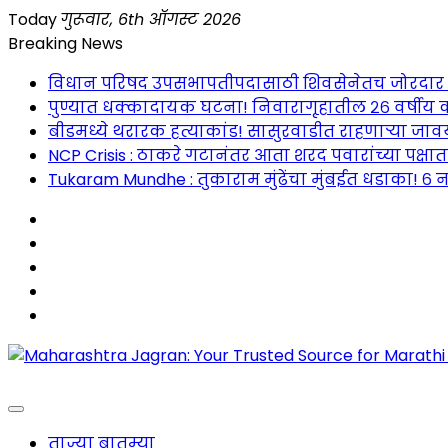
Skip
Today
गुरूवार, 6th ऑगस्ट 2026
to
Breaking News
content
विधान परिषद उपसभापतीपदासाठी शिवसेनेतच जोरदार रस्सीखे
पुण्यात धक्कादायक घटना! निवारागृहातील २६ वर्षीय क
बीडमध्ये थरारक हत्याकांड! सासुरवाडीत राहणाऱ्या जावया
NCP Crisis : ठाकरे गटानंतर आता शरद पवारांच्या पक्षा
Tukaram Mundhe : तुकाराम मुंढेंचा मुंबईत धडाका! ६ न
Maharashtra Jagran : Your Trusted Companion fo
ताज्या बातम्या