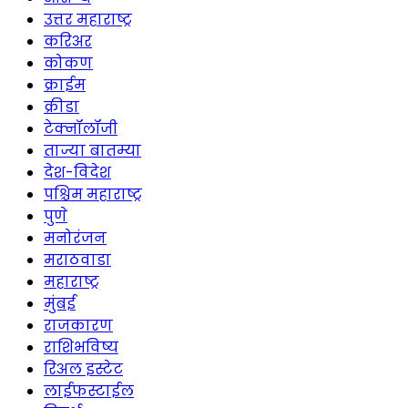
उत्तर महाराष्ट्र
करिअर
कोकण
क्राईम
क्रीडा
टेक्नॉलॉजी
ताज्या बातम्या
देश-विदेश
पश्चिम महाराष्ट्र
पुणे
मनोरंजन
मराठवाडा
महाराष्ट्र
मुंबई
राजकारण
राशिभविष्य
रिअल इस्टेट
लाईफस्टाईल