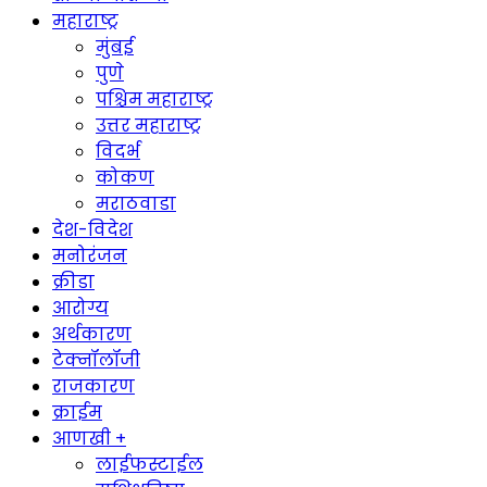
महाराष्ट्र
मुंबई
पुणे
पश्चिम महाराष्ट्र
उत्तर महाराष्ट्र
विदर्भ
कोकण
मराठवाडा
देश-विदेश
मनोरंजन
क्रीडा
आरोग्य
अर्थकारण
टेक्नॉलॉजी
राजकारण
क्राईम
आणखी +
लाईफस्टाईल