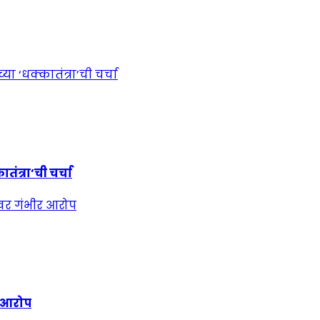
ंत्रा’ची चर्चा
र आरोप