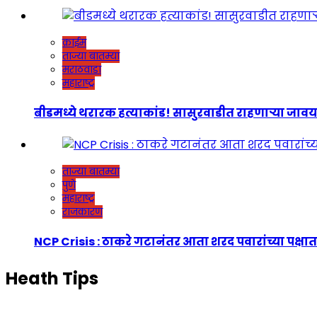
क्राईम
ताज्या बातम्या
मराठवाडा
महाराष्ट्र
बीडमध्ये थरारक हत्याकांड! सासुरवाडीत राहणाऱ्या जावयाच
ताज्या बातम्या
पुणे
महाराष्ट्र
राजकारण
NCP Crisis : ठाकरे गटानंतर आता शरद पवारांच्या पक्षात
Heath Tips