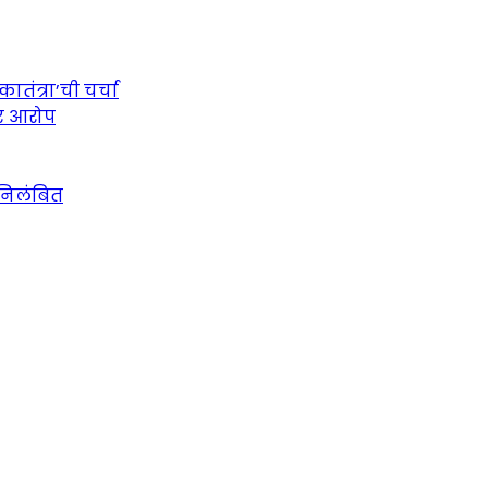
तंत्रा’ची चर्चा
ीर आरोप
 निलंबित
urce for Marathi News and Updates