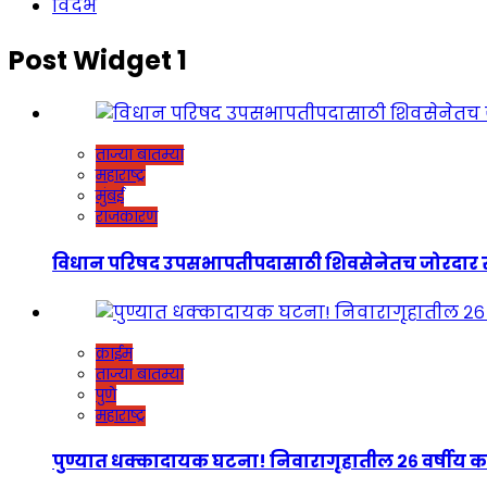
विदर्भ
Post Widget 1
ताज्या बातम्या
महाराष्ट्र
मुंबई
राजकारण
विधान परिषद उपसभापतीपदासाठी शिवसेनेतच जोरदार रस्सीखेच
क्राईम
ताज्या बातम्या
पुणे
महाराष्ट्र
पुण्यात धक्कादायक घटना! निवारागृहातील २६ वर्षीय कर