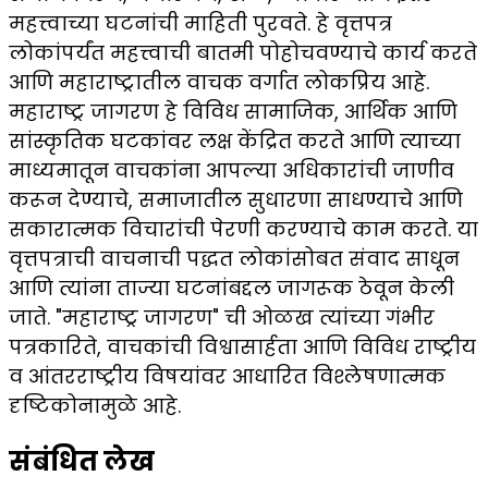
महत्त्वाच्या घटनांची माहिती पुरवते. हे वृत्तपत्र
लोकांपर्यंत महत्त्वाची बातमी पोहोचवण्याचे कार्य करते
आणि महाराष्ट्रातील वाचक वर्गात लोकप्रिय आहे.
महाराष्ट्र जागरण हे विविध सामाजिक, आर्थिक आणि
सांस्कृतिक घटकांवर लक्ष केंद्रित करते आणि त्याच्या
माध्यमातून वाचकांना आपल्या अधिकारांची जाणीव
करून देण्याचे, समाजातील सुधारणा साधण्याचे आणि
सकारात्मक विचारांची पेरणी करण्याचे काम करते. या
वृत्तपत्राची वाचनाची पद्धत लोकांसोबत संवाद साधून
आणि त्यांना ताज्या घटनांबद्दल जागरूक ठेवून केली
जाते. "महाराष्ट्र जागरण" ची ओळख त्यांच्या गंभीर
पत्रकारिते, वाचकांची विश्वासार्हता आणि विविध राष्ट्रीय
व आंतरराष्ट्रीय विषयांवर आधारित विश्लेषणात्मक
दृष्टिकोनामुळे आहे.
संबंधित लेख