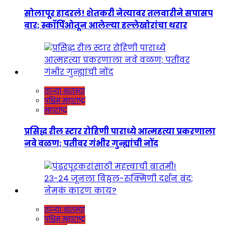
सोलापूर हादरलं! शेतकरी नेत्यावर तलवारीने सपासप
वार; स्कॉर्पिओतून आलेल्या हल्लेखोरांचा थरार
ताज्या बातम्या
पश्चिम महाराष्ट्र
महाराष्ट्र
प्रसिद्ध रील स्टार रोहिणी पाराध्ये आत्महत्या प्रकरणाला
नवे वळण; पतीवर गंभीर गुन्ह्यांची नोंद
ताज्या बातम्या
पश्चिम महाराष्ट्र