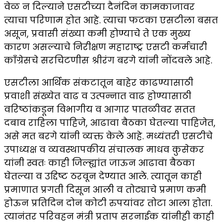
वेळ न दिल्याने एसटीच्या दैनंदिन कामकाजावर
त्याचा परिणाम होत आहे. त्याचा फटका एसटीला बसत
असून, प्रवासी संख्या कमी होण्याचे ते एक मुख्य
कारण असल्याचे निरीक्षण महाराष्ट्र एसटी कर्मचारी
काँग्रेसचे सरचिटणीस श्रीरंग बरगे यांनी नोंदवले आहे.
एसटीला आर्थिक संकटातून बाहेर काढण्यासाठी
प्रवाशी संख्येत वाढ व उत्पन्नात वाढ होण्यासाठी
वरिष्ठांकडून विभागीय व आगार पातळीवर सतत
दबाव राहिला पाहिजे, आढावा बैठका घेतल्या पाहिजेत,
असे मत बरगे यांनी व्यक्त केले आहे. मध्यंतरी एसटीचे
उपाध्यक्ष व व्यवस्थापकीय संचालक माधव कुसेकर
यांनी स्वतः काही जिल्ह्यांत जाऊन आढावा बैठका
घेतल्या व उद्दिष्ट ठरवून देण्यात आले. त्यातून काही
प्रमाणात प्रगती दिसून आली व तोट्याचे प्रमाण कमी
होऊन प्रतिदिन दोन कोटी रुपयांवर तोटा आला होता.
त्यानंतर परिवहन मंत्री प्रताप सरनाईक यांनीही काही