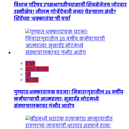
विधान परिषद उपसभापतीपदासाठी शिवसेनेतच जोरदार
रस्सीखेच! नीलम गोऱ्हेंऐवजी नव्या चेहऱ्याला संधी?
शिंदेंच्या ‘धक्कातंत्रा’ची चर्चा
क्राईम
ताज्या बातम्या
पुणे
महाराष्ट्र
पुण्यात धक्कादायक घटना! निवारागृहातील २६ वर्षीय
कर्मचाऱ्याची आत्महत्या; सुसाईड नोटमध्ये
संस्थाचालकावर गंभीर आरोप