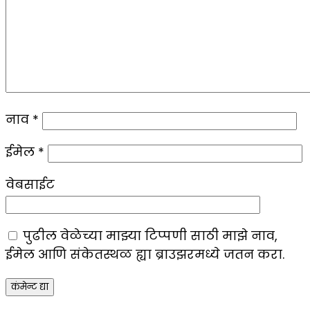
नाव
*
ईमेल
*
वेबसाईट
पुढील वेळेच्या माझ्या टिप्पणी साठी माझे नाव,
ईमेल आणि संकेतस्थळ ह्या ब्राउझरमध्ये जतन करा.