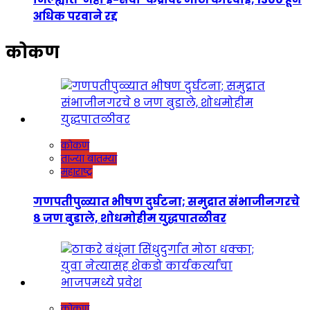
अधिक परवाने रद्द
कोकण
कोकण
ताज्या बातम्या
महाराष्ट्र
गणपतीपुळ्यात भीषण दुर्घटना; समुद्रात संभाजीनगरचे
८ जण बुडाले, शोधमोहीम युद्धपातळीवर
कोकण