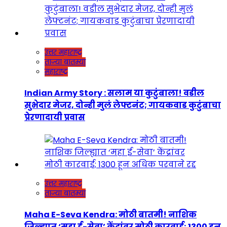
उत्तर महाराष्ट्र
ताज्या बातम्या
महाराष्ट्र
Indian Army Story : सलाम या कुटुंबाला! वडील
सुभेदार मेजर, दोन्ही मुलं लेफ्टनंट; गायकवाड कुटुंबाचा
प्रेरणादायी प्रवास
उत्तर महाराष्ट्र
ताज्या बातम्या
Maha E-Seva Kendra: मोठी बातमी! नाशिक
जिल्ह्यात ‘महा ई-सेवा’ केंद्रांवर मोठी कारवाई; 1300 हून