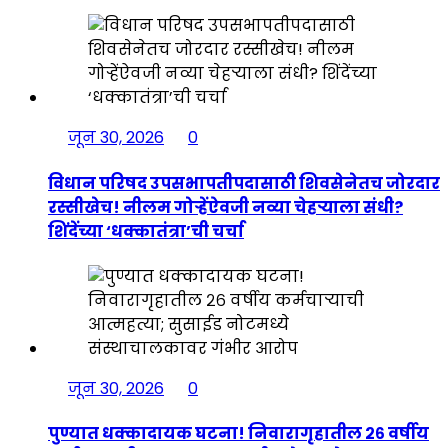
जून 30, 2026
0
विधान परिषद उपसभापतीपदासाठी शिवसेनेतच जोरदार
रस्सीखेच! नीलम गोऱ्हेंऐवजी नव्या चेहऱ्याला संधी?
शिंदेंच्या ‘धक्कातंत्रा’ची चर्चा
जून 30, 2026
0
पुण्यात धक्कादायक घटना! निवारागृहातील २६ वर्षीय