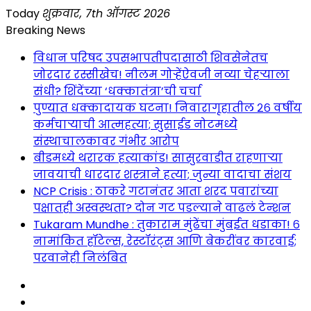
Skip
Today
शुक्रवार, 7th ऑगस्ट 2026
to
Breaking News
content
विधान परिषद उपसभापतीपदासाठी शिवसेनेतच
जोरदार रस्सीखेच! नीलम गोऱ्हेंऐवजी नव्या चेहऱ्याला
संधी? शिंदेंच्या ‘धक्कातंत्रा’ची चर्चा
पुण्यात धक्कादायक घटना! निवारागृहातील २६ वर्षीय
कर्मचाऱ्याची आत्महत्या; सुसाईड नोटमध्ये
संस्थाचालकावर गंभीर आरोप
बीडमध्ये थरारक हत्याकांड! सासुरवाडीत राहणाऱ्या
जावयाची धारदार शस्त्राने हत्या; जुन्या वादाचा संशय
NCP Crisis : ठाकरे गटानंतर आता शरद पवारांच्या
पक्षातही अस्वस्थता? दोन गट पडल्याने वाढलं टेन्शन
Tukaram Mundhe : तुकाराम मुंढेंचा मुंबईत धडाका! ६
नामांकित हॉटेल्स, रेस्टॉरंट्स आणि बेकरींवर कारवाई;
परवानेही निलंबित