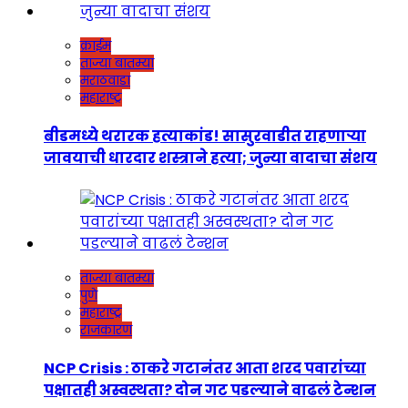
क्राईम
ताज्या बातम्या
मराठवाडा
महाराष्ट्र
बीडमध्ये थरारक हत्याकांड! सासुरवाडीत राहणाऱ्या
जावयाची धारदार शस्त्राने हत्या; जुन्या वादाचा संशय
ताज्या बातम्या
पुणे
महाराष्ट्र
राजकारण
NCP Crisis : ठाकरे गटानंतर आता शरद पवारांच्या
पक्षातही अस्वस्थता? दोन गट पडल्याने वाढलं टेन्शन