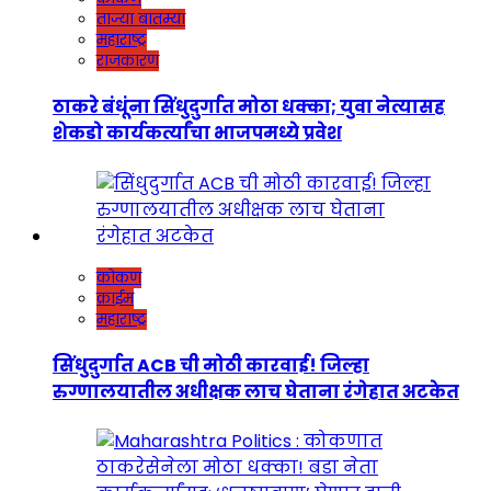
ताज्या बातम्या
महाराष्ट्र
राजकारण
ठाकरे बंधूंना सिंधुदुर्गात मोठा धक्का; युवा नेत्यासह
शेकडो कार्यकर्त्यांचा भाजपमध्ये प्रवेश
कोकण
क्राईम
महाराष्ट्र
सिंधुदुर्गात ACB ची मोठी कारवाई! जिल्हा
रुग्णालयातील अधीक्षक लाच घेताना रंगेहात अटकेत