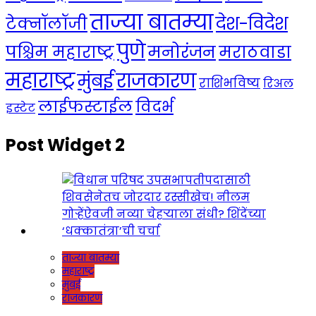
ताज्या बातम्या
देश-विदेश
टेक्नॉलॉजी
पुणे
मनोरंजन
पश्चिम महाराष्ट्र
मराठवाडा
महाराष्ट्र
राजकारण
मुंबई
राशिभविष्य
रिअल
लाईफस्टाईल
विदर्भ
इस्टेट
Post Widget 2
ताज्या बातम्या
महाराष्ट्र
मुंबई
राजकारण