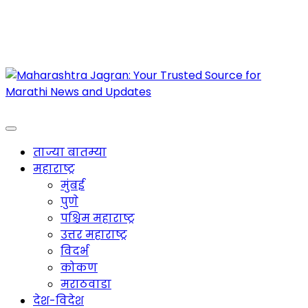
Maharashtra Jagran : Your Trusted Companion
for the Latest News
ताज्या बातम्या
महाराष्ट्र
मुंबई
पुणे
पश्चिम महाराष्ट्र
उत्तर महाराष्ट्र
विदर्भ
कोकण
मराठवाडा
देश-विदेश