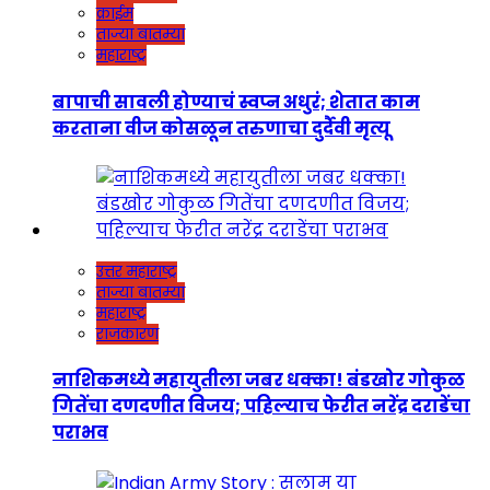
क्राईम
ताज्या बातम्या
महाराष्ट्र
बापाची सावली होण्याचं स्वप्न अधुरं; शेतात काम
करताना वीज कोसळून तरुणाचा दुर्दैवी मृत्यू
उत्तर महाराष्ट्र
ताज्या बातम्या
महाराष्ट्र
राजकारण
नाशिकमध्ये महायुतीला जबर धक्का! बंडखोर गोकुळ
गितेंचा दणदणीत विजय; पहिल्याच फेरीत नरेंद्र दराडेंचा
पराभव