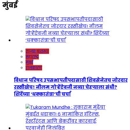
मुंबई
ताज्या बातम्या
महाराष्ट्र
मुंबई
राजकारण
विधान परिषद उपसभापतीपदासाठी शिवसेनेतच जोरदार
रस्सीखेच! नीलम गोऱ्हेंऐवजी नव्या चेहऱ्याला संधी?
शिंदेंच्या ‘धक्कातंत्रा’ची चर्चा