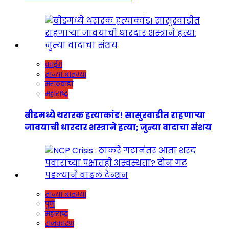
क्राईम
ताज्या बातम्या
मराठवाडा
महाराष्ट्र
बीडमध्ये थरारक हत्याकांड! सासुरवाडीत राहणाऱ्या
जावयाची धारदार शस्त्राने हत्या; जुन्या वादाचा संशय
ताज्या बातम्या
पुणे
महाराष्ट्र
राजकारण