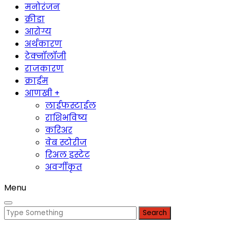
मनोरंजन
क्रीडा
आरोग्य
अर्थकारण
टेक्नॉलॉजी
राजकारण
क्राईम
आणखी +
लाईफस्टाईल
राशिभविष्य
करिअर
वेब स्टोरीज
रिअल इस्टेट
अवर्गीकृत
Menu
Search
for: