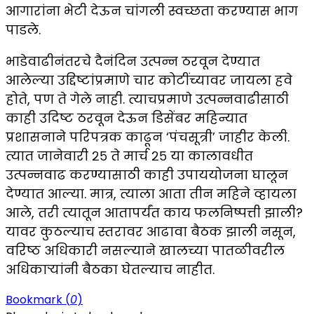
आगारांना भेटी देऊन चांगली स्वच्छता करण्यास भाग
पाडले.
भाडेवाढीनंतरचे दैनंदिन उत्पन्न ठरवून देण्यात
आलेल्या उद्दिष्टांप्रमाणे चार कोटींच्यावर जायला हवे
होते, पण ते गेले नाही. त्याचप्रमाणे उत्पन्नवाढीसाठी
काही उदिष्ट ठरवून देऊन डिसेंबर महिन्यात
प्रशासनाने परिपत्रक काढून ‘पंचसूत्री’ जाहीर केली.
त्यात जानेवारी २५ ते मार्च २५ या कालावधीत
उत्पन्नवाढ करण्यासाठी काही उपाययोजना घालून
देण्यात आल्या. मात्र, त्याला आता तीन महिने व्हायला
आले, तरी त्यातून आतापर्यंत काय फलनिष्पत्ती झाली?
यावर कुठल्याच स्तरावर आढावा बैठक झाली नसून,
वरिष्ठ अधिकारी नसल्याने खालच्या पातळीवरील
अधिकाऱ्यांनी बैठका घेतल्याच नाहीत.
Bookmark (
0
)