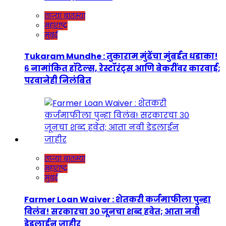
ताज्या बातम्या
महाराष्ट्र
मुंबई
Tukaram Mundhe : तुकाराम मुंढेंचा मुंबईत धडाका!
६ नामांकित हॉटेल्स, रेस्टॉरंट्स आणि बेकरींवर कारवाई;
परवानेही निलंबित
ताज्या बातम्या
महाराष्ट्र
मुंबई
Farmer Loan Waiver : शेतकरी कर्जमाफीला पुन्हा
विलंब! सरकारचा ३० जूनचा शब्द हवेत; आता नवी
डेडलाईन जाहीर