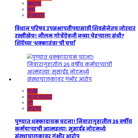
महाराष्ट्र
मुंबई
राजकारण
विधान परिषद उपसभापतीपदासाठी शिवसेनेतच जोरदार
रस्सीखेच! नीलम गोऱ्हेंऐवजी नव्या चेहऱ्याला संधी?
शिंदेंच्या ‘धक्कातंत्रा’ची चर्चा
क्राईम
ताज्या बातम्या
पुणे
महाराष्ट्र
पुण्यात धक्कादायक घटना! निवारागृहातील २६ वर्षीय
कर्मचाऱ्याची आत्महत्या; सुसाईड नोटमध्ये
संस्थाचालकावर गंभीर आरोप