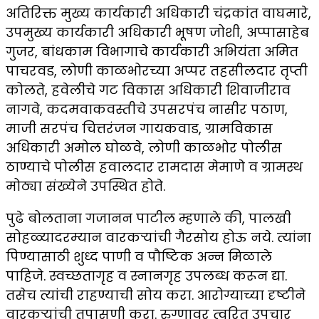
अतिरिक्त मुख्य कार्यकारी अधिकारी चंद्रकांत वाघमारे,
उपमुख्य कार्यकारी अधिकारी भूषण जोशी, अप्पासाहेब
गुजर, बांधकाम विभागाचे कार्यकारी अभियंता अमित
पाचरवड, लोणी काळभोरच्या अप्पर तहसीलदार तृप्ती
कोलते, हवेलीचे गट विकास अधिकारी शिवाजीराव
नागवे, कदमवाकवस्तीचे उपसरपंच नासीर पठाण,
माजी सरपंच चित्तरंजन गायकवाड, ग्रामविकास
अधिकारी अमोल घोळवे, लोणी काळभोर पोलीस
ठाण्याचे पोलीस हवालदार रामदास मेमाणे व ग्रामस्थ
मोठ्या संख्येने उपस्थित होते.
पुढे बोलताना गजानन पाटील म्हणाले की, पालखी
सोहळ्यादरम्यान वारकऱ्यांची गैरसोय होऊ नये. त्यांना
पिण्यासाठी शुध्द पाणी व पौष्टिक अन्न मिळाले
पाहिजे. स्वच्छतागृह व स्नानगृह उपलब्ध करून द्या.
तसेच त्यांची राहण्याची सोय करा. आरोग्याच्या दृष्टीने
वारकऱ्यांची तपासणी करा. रुग्णावर त्वरित उपचार