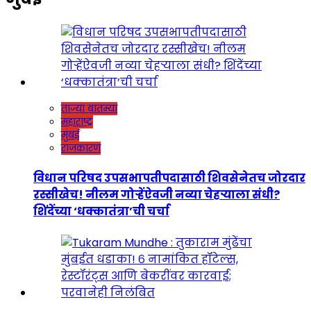
ताज्या बातम्या
महाराष्ट्र
मुंबई
राजकारण
विधान परिषद उपसभापतीपदासाठी शिवसेनेतच जोरदार
रस्सीखेच! नीलम गोऱ्हेंऐवजी नव्या चेहऱ्याला संधी?
शिंदेंच्या ‘धक्कातंत्रा’ची चर्चा