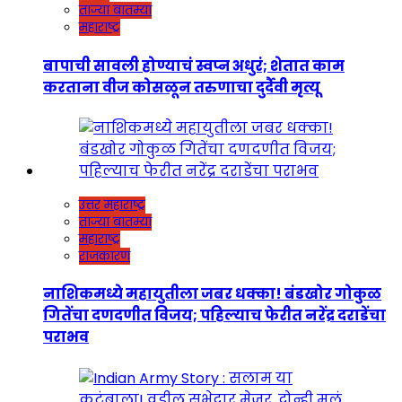
ताज्या बातम्या
महाराष्ट्र
बापाची सावली होण्याचं स्वप्न अधुरं; शेतात काम
करताना वीज कोसळून तरुणाचा दुर्दैवी मृत्यू
उत्तर महाराष्ट्र
ताज्या बातम्या
महाराष्ट्र
राजकारण
नाशिकमध्ये महायुतीला जबर धक्का! बंडखोर गोकुळ
गितेंचा दणदणीत विजय; पहिल्याच फेरीत नरेंद्र दराडेंचा
पराभव