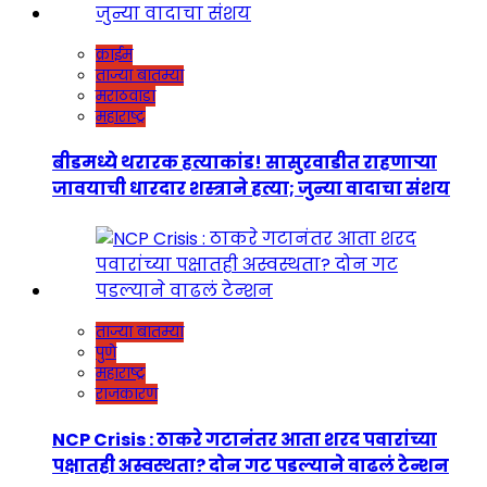
क्राईम
ताज्या बातम्या
मराठवाडा
महाराष्ट्र
बीडमध्ये थरारक हत्याकांड! सासुरवाडीत राहणाऱ्या
जावयाची धारदार शस्त्राने हत्या; जुन्या वादाचा संशय
ताज्या बातम्या
पुणे
महाराष्ट्र
राजकारण
NCP Crisis : ठाकरे गटानंतर आता शरद पवारांच्या
पक्षातही अस्वस्थता? दोन गट पडल्याने वाढलं टेन्शन