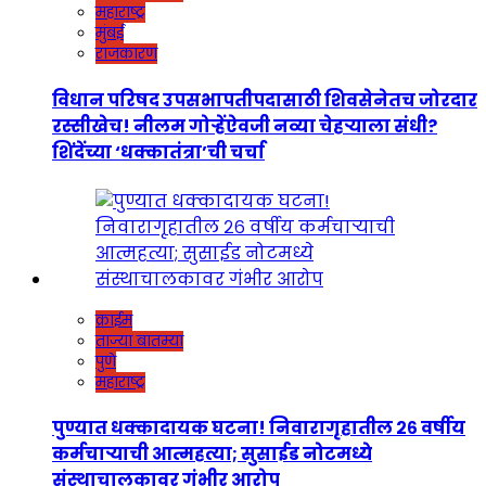
महाराष्ट्र
मुंबई
राजकारण
विधान परिषद उपसभापतीपदासाठी शिवसेनेतच जोरदार
रस्सीखेच! नीलम गोऱ्हेंऐवजी नव्या चेहऱ्याला संधी?
शिंदेंच्या ‘धक्कातंत्रा’ची चर्चा
क्राईम
ताज्या बातम्या
पुणे
महाराष्ट्र
पुण्यात धक्कादायक घटना! निवारागृहातील २६ वर्षीय
कर्मचाऱ्याची आत्महत्या; सुसाईड नोटमध्ये
संस्थाचालकावर गंभीर आरोप