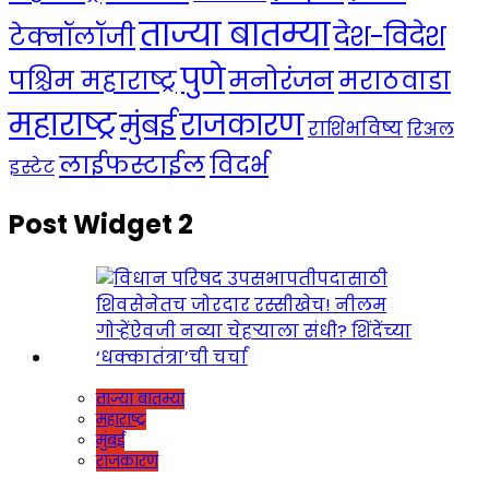
ताज्या बातम्या
देश-विदेश
टेक्नॉलॉजी
पुणे
मनोरंजन
पश्चिम महाराष्ट्र
मराठवाडा
महाराष्ट्र
राजकारण
मुंबई
राशिभविष्य
रिअल
लाईफस्टाईल
विदर्भ
इस्टेट
Post Widget 2
ताज्या बातम्या
महाराष्ट्र
मुंबई
राजकारण