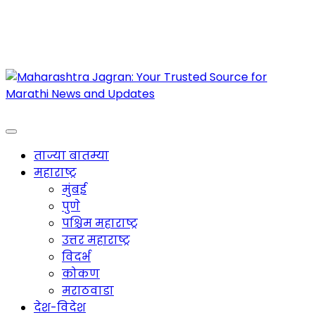
Maharashtra Jagran : Your Trusted Companion
for the Latest News
ताज्या बातम्या
महाराष्ट्र
मुंबई
पुणे
पश्चिम महाराष्ट्र
उत्तर महाराष्ट्र
विदर्भ
कोकण
मराठवाडा
देश-विदेश