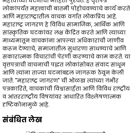
महत्त्वाच्या घटनांची माहिती पुरवते. हे वृत्तपत्र
लोकांपर्यंत महत्त्वाची बातमी पोहोचवण्याचे कार्य करते
आणि महाराष्ट्रातील वाचक वर्गात लोकप्रिय आहे.
महाराष्ट्र जागरण हे विविध सामाजिक, आर्थिक आणि
सांस्कृतिक घटकांवर लक्ष केंद्रित करते आणि त्याच्या
माध्यमातून वाचकांना आपल्या अधिकारांची जाणीव
करून देण्याचे, समाजातील सुधारणा साधण्याचे आणि
सकारात्मक विचारांची पेरणी करण्याचे काम करते. या
वृत्तपत्राची वाचनाची पद्धत लोकांसोबत संवाद साधून
आणि त्यांना ताज्या घटनांबद्दल जागरूक ठेवून केली
जाते. "महाराष्ट्र जागरण" ची ओळख त्यांच्या गंभीर
पत्रकारिते, वाचकांची विश्वासार्हता आणि विविध राष्ट्रीय
व आंतरराष्ट्रीय विषयांवर आधारित विश्लेषणात्मक
दृष्टिकोनामुळे आहे.
संबंधित लेख