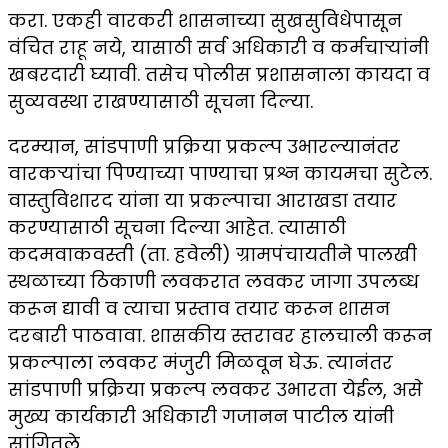
करा. एकही वारकरी शासनाच्या सुखसुविधेपासून
वंचित राहू नये, यासाठी सर्व अधिकारी व कर्मचाऱ्यांनी
खबरदारी घ्यावी. तसेच पोलीस प्रशासनाला कायदा व
सुव्यवस्था राखण्यासाठी सूचना दिल्या.
दरम्यान, सांडपाणी प्रक्रिया प्रकल्प उभारल्यानंतर
वारकऱ्यांचा पिण्याच्या पाण्याचा प्रश्न कायमचा सुटेल.
वास्तुविशारद यांना या प्रकल्पाचा आराखडा तयार
करण्यासाठी सूचना दिल्या आहेत. त्यासाठी
कदमवाकवस्ती (ता. हवेली) ग्रामपंचायतीने पालखी
स्थळाच्या ठिकाणी लवकरात लवकर जागा उपलब्ध
करून द्यावी व त्याचा प्रस्ताव तयार करून शासन
दरबारी पाठवावा. शासकीय स्तरावर हालचाली करून
प्रकल्पाला लवकर मंजुरी मिळवून घेऊ. त्यानंतर
सांडपाणी प्रक्रिया प्रकल्प लवकर उभारता येईल, असे
मुख्य कार्यकारी अधिकारी गजानन पाटील यांनी
सांगितले.