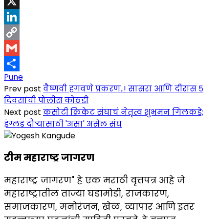
Telegram
X
LinkedIn
Copy
Link
Gmail
Pune
Share
Prev post
वैष्णवी हगवणे प्रकरण..! सासरा आणि दीरास ५
दिवसांची पोलीस कोठडी
Next post
कसोटी क्रिकेट संघाचं नेतृत्व शुभमन गिलकडे;
इंग्लड दौऱ्यासाठी 'असा' असेल संघ
टीम महाराष्ट्र जागरण
महाराष्ट्र जागरण" हे एक मराठी वृत्तपत्र आहे जे
महाराष्ट्रातील ताज्या घडामोडी, राजकारण,
समाजकारण, मनोरंजन, खेळ, व्यापार आणि इतर