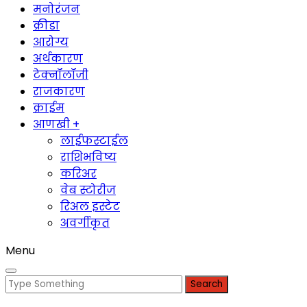
मनोरंजन
क्रीडा
आरोग्य
अर्थकारण
टेक्नॉलॉजी
राजकारण
क्राईम
आणखी +
लाईफस्टाईल
राशिभविष्य
करिअर
वेब स्टोरीज
रिअल इस्टेट
अवर्गीकृत
Menu
Search
for: