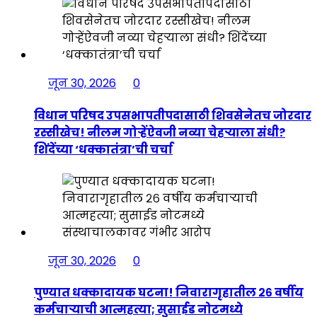
जून 30, 2026
0
विधान परिषद उपसभापतीपदासाठी शिवसेनेतच जोरदार
रस्सीखेच! नीलम गोऱ्हेंऐवजी नव्या चेहऱ्याला संधी?
शिंदेंच्या ‘धक्कातंत्रा’ची चर्चा
जून 30, 2026
0
पुण्यात धक्कादायक घटना! निवारागृहातील २६ वर्षीय
कर्मचाऱ्याची आत्महत्या; सुसाईड नोटमध्ये