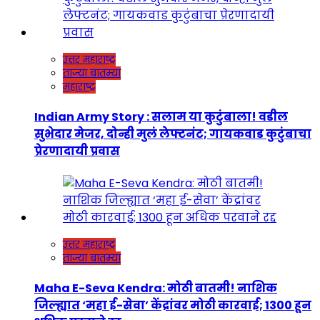
उत्तर महाराष्ट्र
ताज्या बातम्या
महाराष्ट्र
Indian Army Story : सलाम या कुटुंबाला! वडील
सुभेदार मेजर, दोन्ही मुलं लेफ्टनंट; गायकवाड कुटुंबाचा
प्रेरणादायी प्रवास
उत्तर महाराष्ट्र
ताज्या बातम्या
Maha E-Seva Kendra: मोठी बातमी! नाशिक
जिल्ह्यात ‘महा ई-सेवा’ केंद्रांवर मोठी कारवाई; 1300 हून