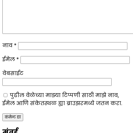
नाव
*
ईमेल
*
वेबसाईट
पुढील वेळेच्या माझ्या टिप्पणी साठी माझे नाव,
ईमेल आणि संकेतस्थळ ह्या ब्राउझरमध्ये जतन करा.
मुंबई