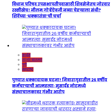
विधान परिषद उपसभापतीपदासाठी शिवसेनेतच जोरदार
रस्सीखेच! नीलम गोऱ्हेंऐवजी नव्या चेहऱ्याला संधी?
शिंदेंच्या ‘धक्कातंत्रा’ची चर्चा
क्राईम
ताज्या बातम्या
पुणे
महाराष्ट्र
पुण्यात धक्कादायक घटना! निवारागृहातील २६ वर्षीय
कर्मचाऱ्याची आत्महत्या; सुसाईड नोटमध्ये
संस्थाचालकावर गंभीर आरोप