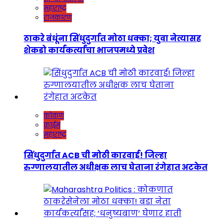
महाराष्ट्र
राजकारण
ठाकरे बंधूंना सिंधुदुर्गात मोठा धक्का; युवा नेत्यासह
शेकडो कार्यकर्त्यांचा भाजपमध्ये प्रवेश
कोकण
क्राईम
महाराष्ट्र
सिंधुदुर्गात ACB ची मोठी कारवाई! जिल्हा
रुग्णालयातील अधीक्षक लाच घेताना रंगेहात अटकेत