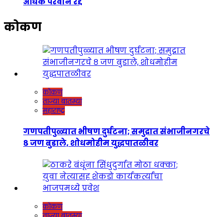
अधिक परवाने रद्द
कोकण
कोकण
ताज्या बातम्या
महाराष्ट्र
गणपतीपुळ्यात भीषण दुर्घटना; समुद्रात संभाजीनगरचे
८ जण बुडाले, शोधमोहीम युद्धपातळीवर
कोकण
ताज्या बातम्या