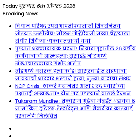
Skip
Today
गुरूवार, 6th ऑगस्ट 2026
to
Breaking News
content
विधान परिषद उपसभापतीपदासाठी शिवसेनेतच
जोरदार रस्सीखेच! नीलम गोऱ्हेंऐवजी नव्या चेहऱ्याला
संधी? शिंदेंच्या ‘धक्कातंत्रा’ची चर्चा
पुण्यात धक्कादायक घटना! निवारागृहातील २६ वर्षीय
कर्मचाऱ्याची आत्महत्या; सुसाईड नोटमध्ये
संस्थाचालकावर गंभीर आरोप
बीडमध्ये थरारक हत्याकांड! सासुरवाडीत राहणाऱ्या
जावयाची धारदार शस्त्राने हत्या; जुन्या वादाचा संशय
NCP Crisis : ठाकरे गटानंतर आता शरद पवारांच्या
पक्षातही अस्वस्थता? दोन गट पडल्याने वाढलं टेन्शन
Tukaram Mundhe : तुकाराम मुंढेंचा मुंबईत धडाका! ६
नामांकित हॉटेल्स, रेस्टॉरंट्स आणि बेकरींवर कारवाई;
परवानेही निलंबित