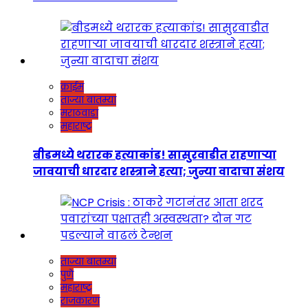
क्राईम
ताज्या बातम्या
मराठवाडा
महाराष्ट्र
बीडमध्ये थरारक हत्याकांड! सासुरवाडीत राहणाऱ्या
जावयाची धारदार शस्त्राने हत्या; जुन्या वादाचा संशय
ताज्या बातम्या
पुणे
महाराष्ट्र
राजकारण