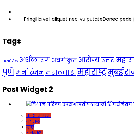
Fringilla vel, aliquet nec, vulputateDonec pede j
Tags
अर्थकारण
आरोग्य
उत्तर महाराष्
अवर्गीकृत
अध्यात्मिक
महाराष्ट्र
पुणे
र
मुंबई
मनोरंजन
मराठवाडा
Post Widget 2
ताज्या बातम्या
महाराष्ट्र
मुंबई
राजकारण