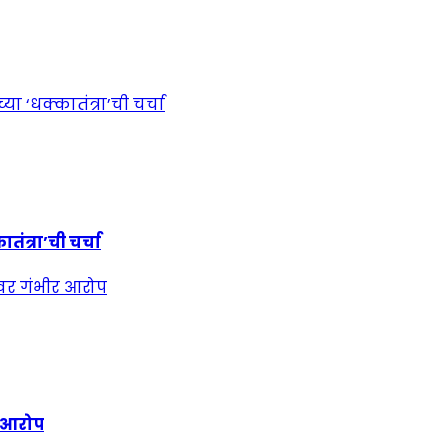
ंत्रा’ची चर्चा
र आरोप