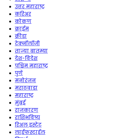
उत्तर महाराष्ट्र
करिअर
कोकण
क्राईम
क्रीडा
टेक्नॉलॉजी
ताज्या बातम्या
देश-विदेश
पश्चिम महाराष्ट्र
पुणे
मनोरंजन
मराठवाडा
महाराष्ट्र
मुंबई
राजकारण
राशिभविष्य
रिअल इस्टेट
लाईफस्टाईल