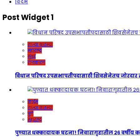
विदर्भ
Post Widget 1
ताज्या बातम्या
महाराष्ट्र
मुंबई
राजकारण
विधान परिषद उपसभापतीपदासाठी शिवसेनेतच जोरदार रस्सीखेच
क्राईम
ताज्या बातम्या
पुणे
महाराष्ट्र
पुण्यात धक्कादायक घटना! निवारागृहातील २६ वर्षीय कर