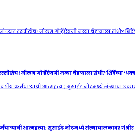
! नीलम गोऱ्हेंऐवजी नव्या चेहऱ्याला संधी? शिंदेंच्या ‘धक्कात
्मचाऱ्याची आत्महत्या; सुसाईड नोटमध्ये संस्थाचालकावर गंभी