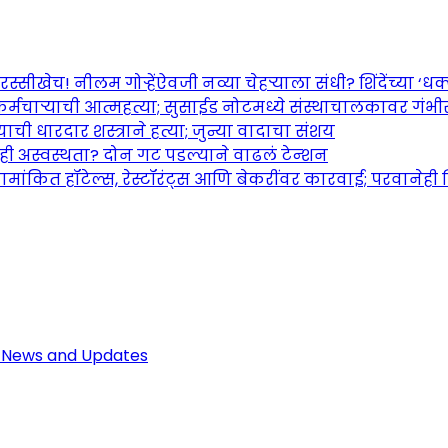
च! नीलम गोऱ्हेंऐवजी नव्या चेहऱ्याला संधी? शिंदेंच्या ‘धक्का
र्मचाऱ्याची आत्महत्या; सुसाईड नोटमध्ये संस्थाचालकावर गंभ
ची धारदार शस्त्राने हत्या; जुन्या वादाचा संशय
तही अस्वस्थता? दोन गट पडल्याने वाढलं टेन्शन
ामांकित हॉटेल्स, रेस्टॉरंट्स आणि बेकरींवर कारवाई; परवानेही
Maharashtra Jagran: Your Trusted So
r the Latest News