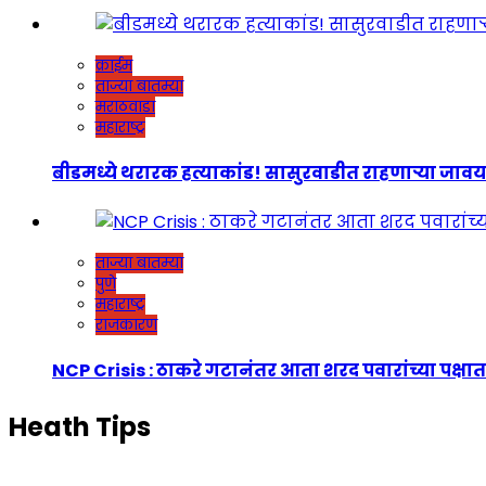
क्राईम
ताज्या बातम्या
मराठवाडा
महाराष्ट्र
बीडमध्ये थरारक हत्याकांड! सासुरवाडीत राहणाऱ्या जावयाच
ताज्या बातम्या
पुणे
महाराष्ट्र
राजकारण
NCP Crisis : ठाकरे गटानंतर आता शरद पवारांच्या पक्षात
Heath Tips