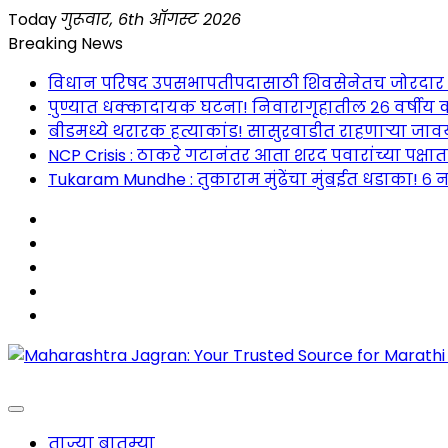
Skip
Today
गुरूवार, 6th ऑगस्ट 2026
to
Breaking News
content
विधान परिषद उपसभापतीपदासाठी शिवसेनेतच जोरदार रस्सीखे
पुण्यात धक्कादायक घटना! निवारागृहातील २६ वर्षीय क
बीडमध्ये थरारक हत्याकांड! सासुरवाडीत राहणाऱ्या जावया
NCP Crisis : ठाकरे गटानंतर आता शरद पवारांच्या पक्षा
Tukaram Mundhe : तुकाराम मुंढेंचा मुंबईत धडाका! ६ न
Maharashtra Jagran : Your Trusted Companion fo
ताज्या बातम्या