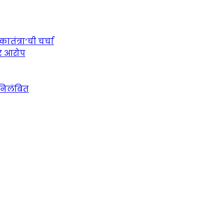
तंत्रा’ची चर्चा
ीर आरोप
 निलंबित
urce for Marathi News and Updates