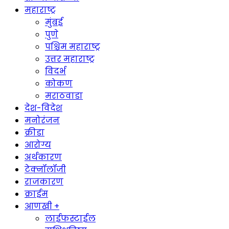
महाराष्ट्र
मुंबई
पुणे
पश्चिम महाराष्ट्र
उत्तर महाराष्ट्र
विदर्भ
कोकण
मराठवाडा
देश-विदेश
मनोरंजन
क्रीडा
आरोग्य
अर्थकारण
टेक्नॉलॉजी
राजकारण
क्राईम
आणखी +
लाईफस्टाईल