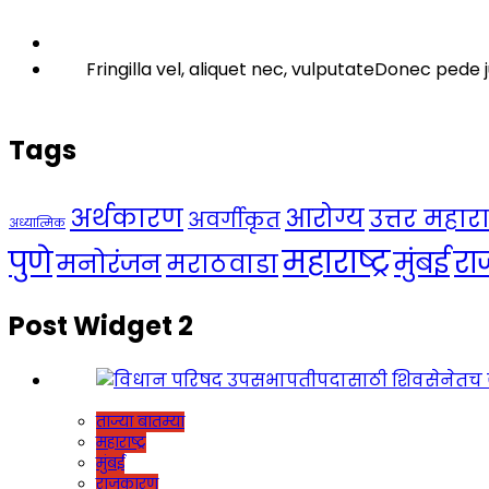
Fringilla vel, aliquet nec, vulputateDonec pede j
Tags
अर्थकारण
आरोग्य
उत्तर महाराष्
अवर्गीकृत
अध्यात्मिक
महाराष्ट्र
पुणे
र
मुंबई
मनोरंजन
मराठवाडा
Post Widget 2
ताज्या बातम्या
महाराष्ट्र
मुंबई
राजकारण