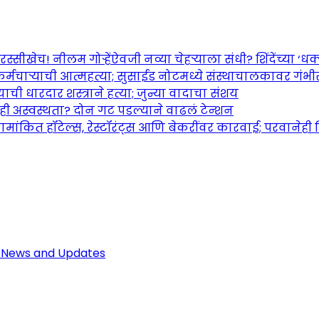
च! नीलम गोऱ्हेंऐवजी नव्या चेहऱ्याला संधी? शिंदेंच्या ‘धक्का
र्मचाऱ्याची आत्महत्या; सुसाईड नोटमध्ये संस्थाचालकावर गंभ
ची धारदार शस्त्राने हत्या; जुन्या वादाचा संशय
तही अस्वस्थता? दोन गट पडल्याने वाढलं टेन्शन
ामांकित हॉटेल्स, रेस्टॉरंट्स आणि बेकरींवर कारवाई; परवानेही
Maharashtra Jagran: Your Trusted So
r the Latest News