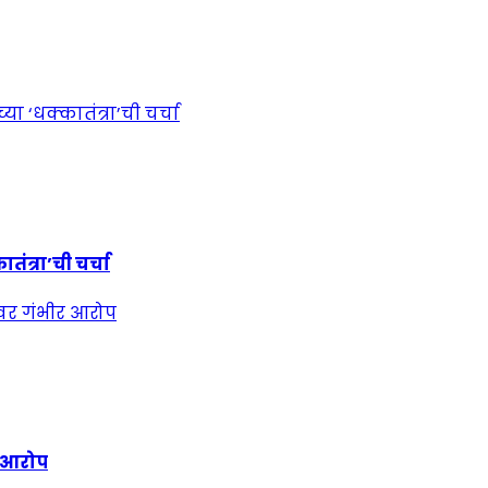
ंत्रा’ची चर्चा
र आरोप