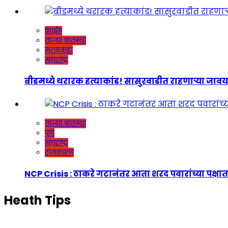
क्राईम
ताज्या बातम्या
मराठवाडा
महाराष्ट्र
बीडमध्ये थरारक हत्याकांड! सासुरवाडीत राहणाऱ्या जावयाच
ताज्या बातम्या
पुणे
महाराष्ट्र
राजकारण
NCP Crisis : ठाकरे गटानंतर आता शरद पवारांच्या पक्षात
Heath Tips