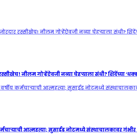
! नीलम गोऱ्हेंऐवजी नव्या चेहऱ्याला संधी? शिंदेंच्या ‘धक्कात
्मचाऱ्याची आत्महत्या; सुसाईड नोटमध्ये संस्थाचालकावर गंभी