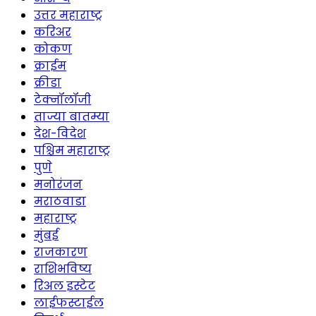
उत्तर महाराष्ट्र
करिअर
कोकण
क्राईम
क्रीडा
टेक्नॉलॉजी
ताज्या बातम्या
देश-विदेश
पश्चिम महाराष्ट्र
पुणे
मनोरंजन
मराठवाडा
महाराष्ट्र
मुंबई
राजकारण
राशिभविष्य
रिअल इस्टेट
लाईफस्टाईल