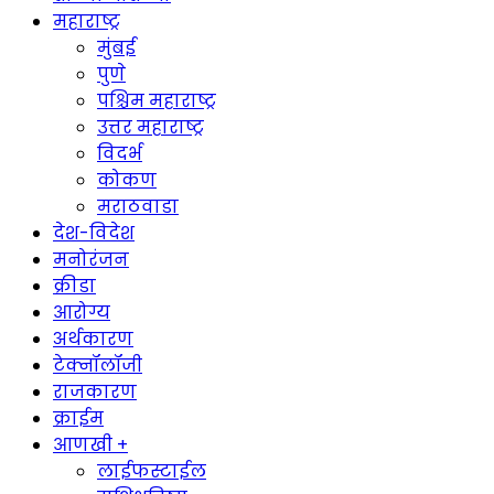
महाराष्ट्र
मुंबई
पुणे
पश्चिम महाराष्ट्र
उत्तर महाराष्ट्र
विदर्भ
कोकण
मराठवाडा
देश-विदेश
मनोरंजन
क्रीडा
आरोग्य
अर्थकारण
टेक्नॉलॉजी
राजकारण
क्राईम
आणखी +
लाईफस्टाईल