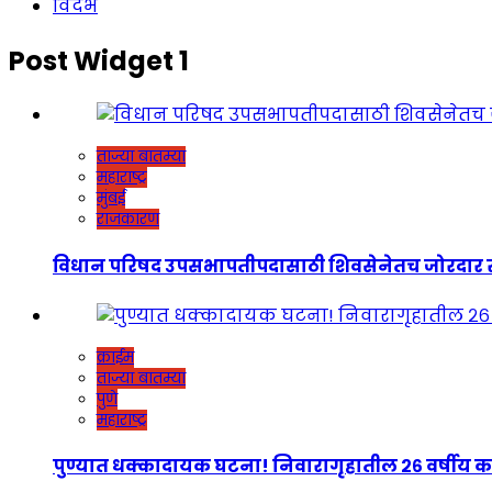
विदर्भ
Post Widget 1
ताज्या बातम्या
महाराष्ट्र
मुंबई
राजकारण
विधान परिषद उपसभापतीपदासाठी शिवसेनेतच जोरदार रस्सीखेच
क्राईम
ताज्या बातम्या
पुणे
महाराष्ट्र
पुण्यात धक्कादायक घटना! निवारागृहातील २६ वर्षीय कर