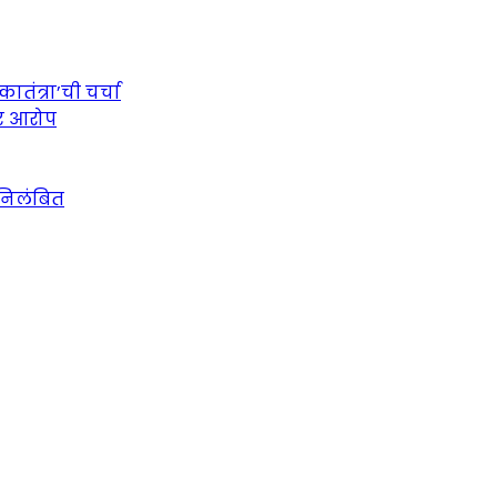
तंत्रा’ची चर्चा
ीर आरोप
 निलंबित
urce for Marathi News and Updates