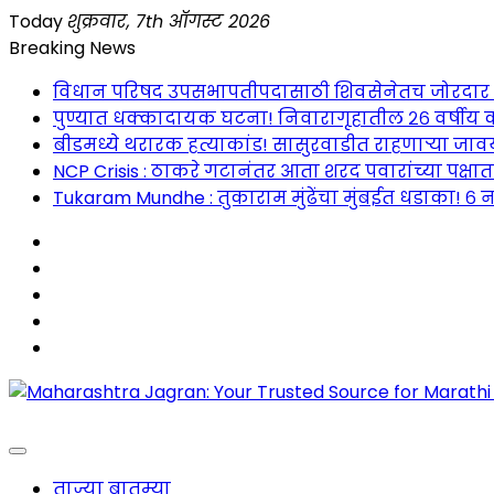
Skip
Today
शुक्रवार, 7th ऑगस्ट 2026
to
Breaking News
content
विधान परिषद उपसभापतीपदासाठी शिवसेनेतच जोरदार रस्सीखे
पुण्यात धक्कादायक घटना! निवारागृहातील २६ वर्षीय क
बीडमध्ये थरारक हत्याकांड! सासुरवाडीत राहणाऱ्या जावया
NCP Crisis : ठाकरे गटानंतर आता शरद पवारांच्या पक्षा
Tukaram Mundhe : तुकाराम मुंढेंचा मुंबईत धडाका! ६ न
Maharashtra Jagran : Your Trusted Companion fo
ताज्या बातम्या