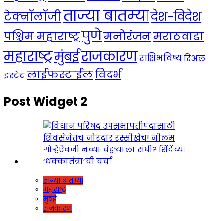
ताज्या बातम्या
देश-विदेश
टेक्नॉलॉजी
पुणे
मनोरंजन
पश्चिम महाराष्ट्र
मराठवाडा
महाराष्ट्र
राजकारण
मुंबई
राशिभविष्य
रिअल
लाईफस्टाईल
विदर्भ
इस्टेट
Post Widget 2
ताज्या बातम्या
महाराष्ट्र
मुंबई
राजकारण