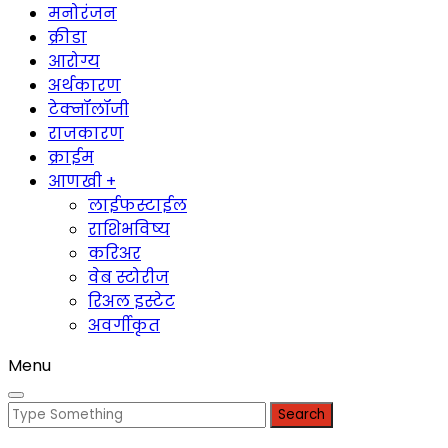
मनोरंजन
क्रीडा
आरोग्य
अर्थकारण
टेक्नॉलॉजी
राजकारण
क्राईम
आणखी +
लाईफस्टाईल
राशिभविष्य
करिअर
वेब स्टोरीज
रिअल इस्टेट
अवर्गीकृत
Menu
Search
for: