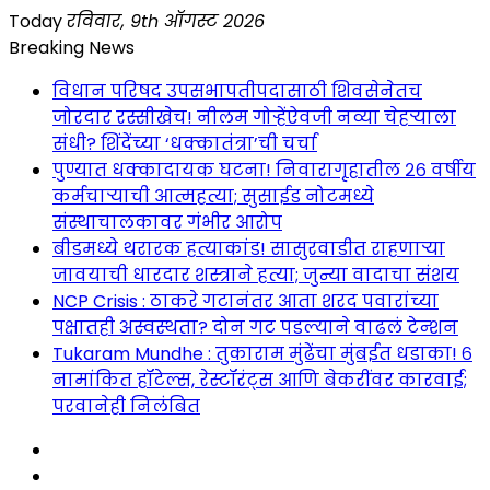
Skip
Today
रविवार, 9th ऑगस्ट 2026
to
Breaking News
content
विधान परिषद उपसभापतीपदासाठी शिवसेनेतच
जोरदार रस्सीखेच! नीलम गोऱ्हेंऐवजी नव्या चेहऱ्याला
संधी? शिंदेंच्या ‘धक्कातंत्रा’ची चर्चा
पुण्यात धक्कादायक घटना! निवारागृहातील २६ वर्षीय
कर्मचाऱ्याची आत्महत्या; सुसाईड नोटमध्ये
संस्थाचालकावर गंभीर आरोप
बीडमध्ये थरारक हत्याकांड! सासुरवाडीत राहणाऱ्या
जावयाची धारदार शस्त्राने हत्या; जुन्या वादाचा संशय
NCP Crisis : ठाकरे गटानंतर आता शरद पवारांच्या
पक्षातही अस्वस्थता? दोन गट पडल्याने वाढलं टेन्शन
Tukaram Mundhe : तुकाराम मुंढेंचा मुंबईत धडाका! ६
नामांकित हॉटेल्स, रेस्टॉरंट्स आणि बेकरींवर कारवाई;
परवानेही निलंबित