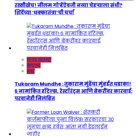
रस्सीखेच! नीलम गोऱ्हेंऐवजी नव्या चेहऱ्याला संधी?
शिंदेंच्या ‘धक्कातंत्रा’ची चर्चा
ताज्या बातम्या
महाराष्ट्र
मुंबई
Tukaram Mundhe : तुकाराम मुंढेंचा मुंबईत धडाका!
६ नामांकित हॉटेल्स, रेस्टॉरंट्स आणि बेकरींवर कारवाई;
परवानेही निलंबित