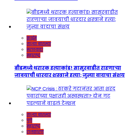
क्राईम
ताज्या बातम्या
मराठवाडा
महाराष्ट्र
बीडमध्ये थरारक हत्याकांड! सासुरवाडीत राहणाऱ्या
जावयाची धारदार शस्त्राने हत्या; जुन्या वादाचा संशय
ताज्या बातम्या
पुणे
महाराष्ट्र
राजकारण