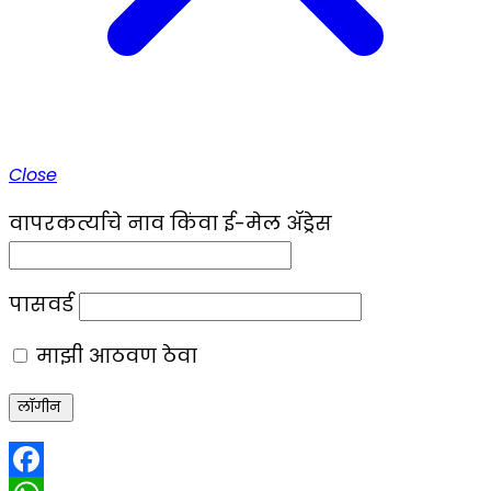
Close
वापरकर्त्याचे नाव किंवा ई-मेल ॲड्रेस
पासवर्ड
माझी आठवण ठेवा