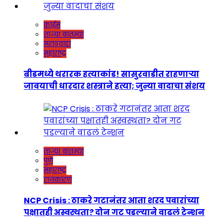
क्राईम
ताज्या बातम्या
मराठवाडा
महाराष्ट्र
बीडमध्ये थरारक हत्याकांड! सासुरवाडीत राहणाऱ्या
जावयाची धारदार शस्त्राने हत्या; जुन्या वादाचा संशय
ताज्या बातम्या
पुणे
महाराष्ट्र
राजकारण
NCP Crisis : ठाकरे गटानंतर आता शरद पवारांच्या
पक्षातही अस्वस्थता? दोन गट पडल्याने वाढलं टेन्शन