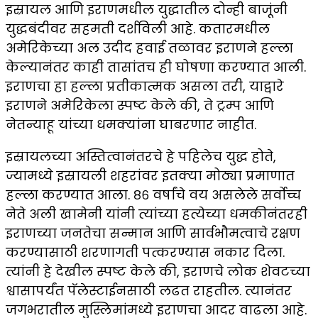
इस्रायल आणि इराणमधील युद्धातील दोन्ही बाजूंनी
युद्धबंदीवर सहमती दर्शविली आहे. कतारमधील
अमेरिकेच्या अल उदीद हवाई तळावर इराणने हल्ला
केल्यानंतर काही तासांतच ही घोषणा करण्यात आली.
इराणचा हा हल्ला प्रतीकात्मक असला तरी, याद्वारे
इराणने अमेरिकेला स्पष्ट केले की, ते ट्रम्प आणि
नेतन्याहू यांच्या धमक्यांना घाबरणार नाहीत.
इस्रायलच्या अस्तित्वानंतरचे हे पहिलेच युद्ध होते,
ज्यामध्ये इस्रायली शहरांवर इतक्या मोठ्या प्रमाणात
हल्ला करण्यात आला. ८६ वर्षांचे वय असलेले सर्वोच्च
नेते अली खामेनी यांनी त्यांच्या हत्येच्या धमकीनंतरही
इराणच्या जनतेचा सन्मान आणि सार्वभौमत्वाचे रक्षण
करण्यासाठी शरणागती पत्करण्यास नकार दिला.
त्यांनी हे देखील स्पष्ट केले की, इराणचे लोक शेवटच्या
श्वासापर्यंत पॅलेस्टाईनसाठी लढत राहतील. त्यानंतर
जगभरातील मुस्लिमांमध्ये इराणचा आदर वाढला आहे.