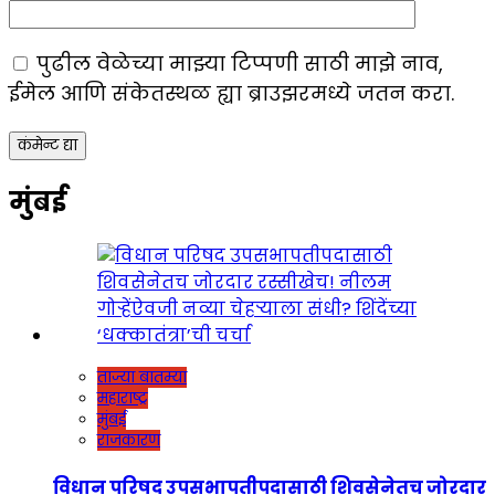
पुढील वेळेच्या माझ्या टिप्पणी साठी माझे नाव,
ईमेल आणि संकेतस्थळ ह्या ब्राउझरमध्ये जतन करा.
मुंबई
ताज्या बातम्या
महाराष्ट्र
मुंबई
राजकारण
विधान परिषद उपसभापतीपदासाठी शिवसेनेतच जोरदार