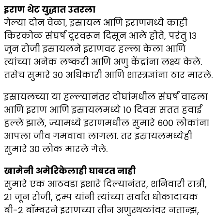
इराण थेट युद्धात उतरला
गेल्या दोन वेळा, इस्रायल आणि इराणमध्ये काही
किरकोळ संघर्ष दूरवरून दिसून आले होते, परंतु १३
जून रोजी इस्रायलने इराणवर हल्ला केला आणि
त्यांच्या अनेक लष्करी आणि अणु केंद्रांना लक्ष्य केले.
तसेच सुमारे ३० अधिकारी आणि शास्त्रज्ञांना ठार मारले.
इस्रायलच्या या हल्ल्यानंतर दोघांमधील संघर्ष वाढला
आणि इराण आणि इस्रायलमध्ये १० दिवस सतत हवाई
हल्ले झाले, ज्यामध्ये इराणमधील सुमारे ६०० लोकांना
आपला जीव गमवावा लागला. तर इस्रायलमध्येही
सुमारे ३० लोक मारले गेले.
खामेनी अमेरिकेलाही घाबरत नाही
सुमारे एक आठवडा इशारे दिल्यानंतर, शनिवारी रात्री,
२१ जून रोजी, ट्रम्प यांनी त्यांच्या सर्वात धोकादायक
बी-२ बॉम्बरने इराणच्या तीन अणुस्थळांवर नतान्झ,