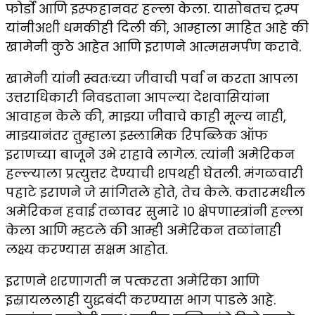
फोर्डो आणि इस्फहानवर हल्ला केला. यासोबतच ट्रम्प
यांनीअशी धमकीही दिली की, आम्हाला माहित आहे की
खामेनी कुठे आहेत आणि इराणने आत्मसमर्पण करावे.
खामेनी यांनी स्वतःच्या जीवाची पर्वा न करता आपला
उत्तराधिकारी निवडताना आपल्या देशवासियांना
आवाहन केले की, माझ्या जीवाचे काही मूल्य नाही,
माझ्यानंतर तुम्हाला इस्लामिक रिपब्लिक ऑफ
इराणच्या बाजूने उभे राहावे लागेल. त्यांनी अमेरिकन
हल्ल्याला प्रत्युत्तर देण्याची शपथही घेतली. मंगळवारी
पहाटे इराणने जे सांगितले होते, तेच केले. कतारमधील
अमेरिकन हवाई तळावर सुमारे १० क्षेपणास्त्रांनी हल्ला
केला आणि म्हटले की आम्ही अमेरिकन तळांनाही
लक्ष्य करण्यास सक्षम आहोत.
इराणने शरणागती न पत्करता अमेरिका आणि
इस्रायललाही युद्धबंदी करण्यास भाग पाडले आहे.