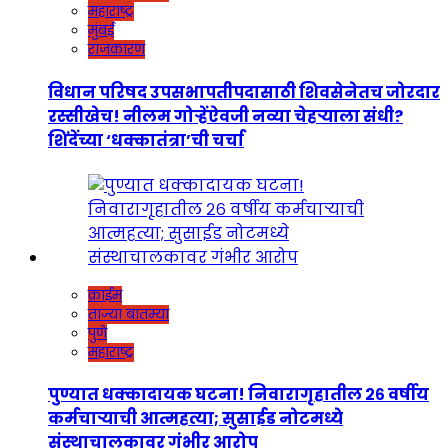
महाराष्ट्र
मुंबई
राजकारण
विधान परिषद उपसभापतीपदासाठी शिवसेनेतच जोरदार
रस्सीखेच! नीलम गोऱ्हेंऐवजी नव्या चेहऱ्याला संधी?
शिंदेंच्या ‘धक्कातंत्रा’ची चर्चा
क्राईम
ताज्या बातम्या
पुणे
महाराष्ट्र
पुण्यात धक्कादायक घटना! निवारागृहातील २६ वर्षीय
कर्मचाऱ्याची आत्महत्या; सुसाईड नोटमध्ये
संस्थाचालकावर गंभीर आरोप