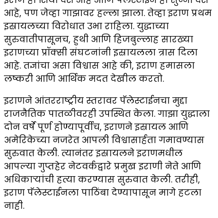
आहे, पण जेव्हा गाझावर हल्ला झाला. तेव्हा इराण प्रथम
इस्रायलच्या विरोधात उभा राहिला. युद्धाच्या
सुरुवातीपासूनच, हुथी आणि हिजबुल्लाह सारख्या
इराणच्या प्रॉक्सी संघटनांनी इस्रायलला त्रास दिला
आहे. तज्ञांचा असा विश्वास आहे की, इराण हमासला
लष्करी आणि आर्थिक मदत देखील करतो.
इराणने आंतरराष्ट्रीय स्तरावर पॅलेस्टाईनचा मुद्दा
राजनैतिक पातळीवरही उपस्थित केला. गाझा युद्धाला
दोन वर्षे पूर्ण होण्यापूर्वीच, इराणने इस्रायल आणि
अमेरिकेच्या नजरेत आपली विश्वासार्हता गमावण्यास
सुरुवात केली. त्यानंतर इस्रायलने इराणमधील
आपल्या गुप्तहेर नेटवर्कद्वारे प्रमुख इराणी नेते आणि
अधिकाऱ्यांची हत्या करण्यास सुरुवात केली. तरीही,
इराण पॅलेस्टाईनला पाठिंबा देण्यापासून मागे हटला
नाही.