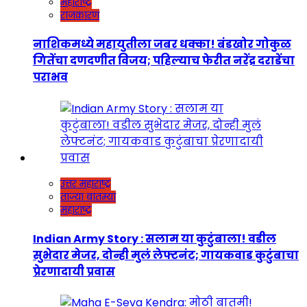
महाराष्ट्र
राजकारण
नाशिकमध्ये महायुतीला जबर धक्का! बंडखोर गोकुळ
गितेंचा दणदणीत विजय; पहिल्याच फेरीत नरेंद्र दराडेंचा
पराभव
उत्तर महाराष्ट्र
ताज्या बातम्या
महाराष्ट्र
Indian Army Story : सलाम या कुटुंबाला! वडील
सुभेदार मेजर, दोन्ही मुलं लेफ्टनंट; गायकवाड कुटुंबाचा
प्रेरणादायी प्रवास