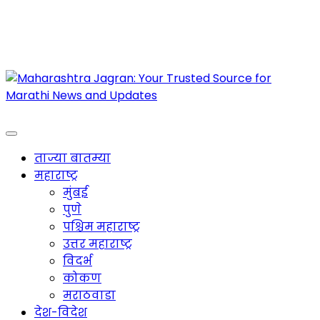
Maharashtra Jagran : Your Trusted Companion
for the Latest News
ताज्या बातम्या
महाराष्ट्र
मुंबई
पुणे
पश्चिम महाराष्ट्र
उत्तर महाराष्ट्र
विदर्भ
कोकण
मराठवाडा
देश-विदेश