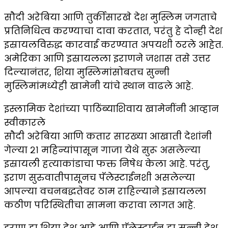
सौदी अरेबिया आणि तुर्कीसारखे देश मुस्लिम जगताचे
प्रतिनिधित्व करण्याचा दावा करतात, परंतु हे दोन्ही देश
इस्रायलविरुद्ध कारवाई करण्यात अपयशी ठरले आहेत.
अमेरिका आणि इस्रायलला इराणने जशास तसे उत्तर
दिल्यानंतर, शिया मुस्लिमांसोबतच सुन्नी
मुस्लिमांमध्येही खामेनी यांचे स्थान वाढले आहे.
इस्लामिक देशांच्या पाठिंब्याशिवाय खामेनींनी आव्हान
स्वीकारले
सौदी अरेबिया आणि कतार सारख्या आखाती देशांनी
गेल्या २१ महिन्यांपासून गाजा येथे सुरू असलेल्या
इस्रायली हत्याकांडाचा फक्त निषेध केला आहे. परंतु,
इराण सुरुवातीपासूनच पॅलेस्टाईनशी असलेल्या
आपल्या वचनबद्धतेवर ठाम राहिल्याने इस्रायलला
कठीण परिस्थितीचा सामना करावा लागत आहे.
इराण हा शिया देश आहे आणि पॅलेस्टाईन हा सुन्नी देश