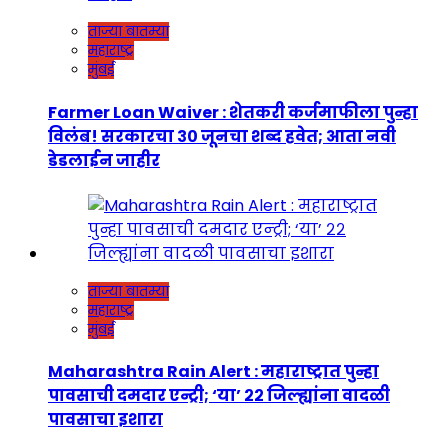
ताज्या बातम्या
महाराष्ट्र
मुंबई
Farmer Loan Waiver : शेतकरी कर्जमाफीला पुन्हा
विलंब! सरकारचा ३० जूनचा शब्द हवेत; आता नवी
डेडलाईन जाहीर
ताज्या बातम्या
महाराष्ट्र
मुंबई
Maharashtra Rain Alert : महाराष्ट्रात पुन्हा
पावसाची दमदार एन्ट्री; ‘या’ २२ जिल्ह्यांना वादळी
पावसाचा इशारा