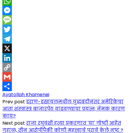
Facebook
WhatsApp
Messenger
Message
Twitter
Telegram
X
LinkedIn
Copy
Link
Gmail
Ayatollah Khamenei
Share
Prev post
इराण-इस्रायलमधील युद्धबंदीनंतर अमेरिकेचा
आता शस्त्रास्त्र बाजारपेठ वाढवण्याचा प्रयत्न; नेमकं कारण
काय?
Next post
राजा रघुवंशी हत्या प्रकरणात 'या' गोष्टी आहेत
गहाळ, तीन आरोपींपैकी कोणी महत्त्वाचे पुरावे केले नष्ट ?