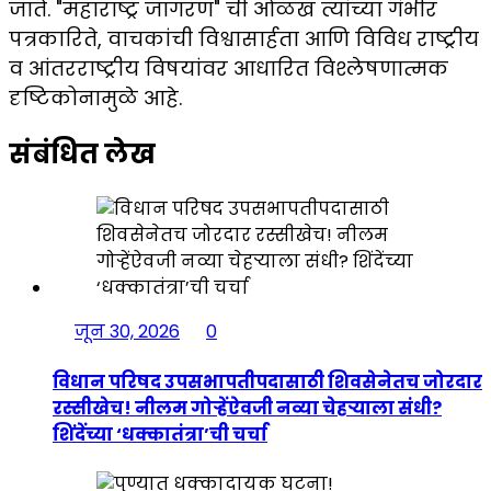
जाते. "महाराष्ट्र जागरण" ची ओळख त्यांच्या गंभीर
पत्रकारिते, वाचकांची विश्वासार्हता आणि विविध राष्ट्रीय
व आंतरराष्ट्रीय विषयांवर आधारित विश्लेषणात्मक
दृष्टिकोनामुळे आहे.
संबंधित लेख
जून 30, 2026
0
विधान परिषद उपसभापतीपदासाठी शिवसेनेतच जोरदार
रस्सीखेच! नीलम गोऱ्हेंऐवजी नव्या चेहऱ्याला संधी?
शिंदेंच्या ‘धक्कातंत्रा’ची चर्चा