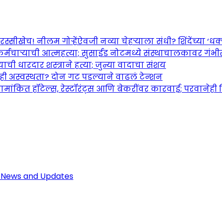
च! नीलम गोऱ्हेंऐवजी नव्या चेहऱ्याला संधी? शिंदेंच्या ‘धक्का
र्मचाऱ्याची आत्महत्या; सुसाईड नोटमध्ये संस्थाचालकावर गंभ
ची धारदार शस्त्राने हत्या; जुन्या वादाचा संशय
तही अस्वस्थता? दोन गट पडल्याने वाढलं टेन्शन
ामांकित हॉटेल्स, रेस्टॉरंट्स आणि बेकरींवर कारवाई; परवानेही
Maharashtra Jagran: Your Trusted So
r the Latest News