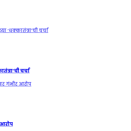
ंत्रा’ची चर्चा
र आरोप