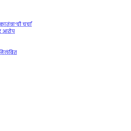
तंत्रा’ची चर्चा
ीर आरोप
 निलंबित
urce for Marathi News and Updates