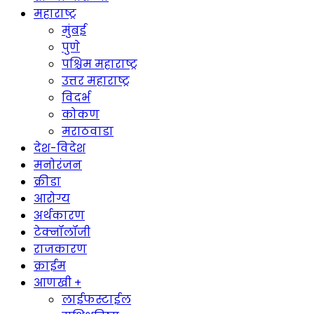
महाराष्ट्र
मुंबई
पुणे
पश्चिम महाराष्ट्र
उत्तर महाराष्ट्र
विदर्भ
कोकण
मराठवाडा
देश-विदेश
मनोरंजन
क्रीडा
आरोग्य
अर्थकारण
टेक्नॉलॉजी
राजकारण
क्राईम
आणखी +
लाईफस्टाईल