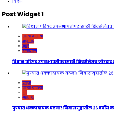
विदर्भ
Post Widget 1
ताज्या बातम्या
महाराष्ट्र
मुंबई
राजकारण
विधान परिषद उपसभापतीपदासाठी शिवसेनेतच जोरदार रस्सीखेच
क्राईम
ताज्या बातम्या
पुणे
महाराष्ट्र
पुण्यात धक्कादायक घटना! निवारागृहातील २६ वर्षीय कर