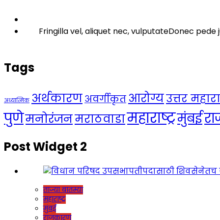
Fringilla vel, aliquet nec, vulputateDonec pede j
Tags
अर्थकारण
आरोग्य
उत्तर महाराष्
अवर्गीकृत
अध्यात्मिक
महाराष्ट्र
पुणे
र
मुंबई
मनोरंजन
मराठवाडा
Post Widget 2
ताज्या बातम्या
महाराष्ट्र
मुंबई
राजकारण