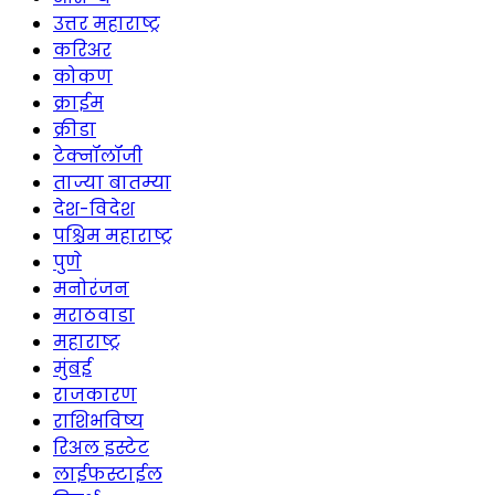
उत्तर महाराष्ट्र
करिअर
कोकण
क्राईम
क्रीडा
टेक्नॉलॉजी
ताज्या बातम्या
देश-विदेश
पश्चिम महाराष्ट्र
पुणे
मनोरंजन
मराठवाडा
महाराष्ट्र
मुंबई
राजकारण
राशिभविष्य
रिअल इस्टेट
लाईफस्टाईल