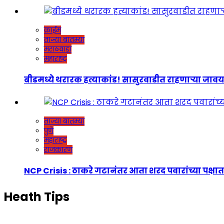
क्राईम
ताज्या बातम्या
मराठवाडा
महाराष्ट्र
बीडमध्ये थरारक हत्याकांड! सासुरवाडीत राहणाऱ्या जावयाच
ताज्या बातम्या
पुणे
महाराष्ट्र
राजकारण
NCP Crisis : ठाकरे गटानंतर आता शरद पवारांच्या पक्षात
Heath Tips