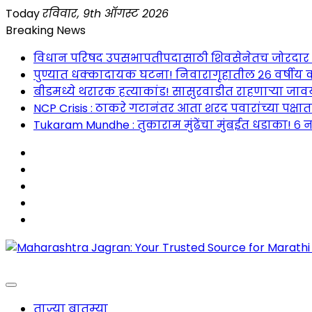
Skip
Today
रविवार, 9th ऑगस्ट 2026
to
Breaking News
content
विधान परिषद उपसभापतीपदासाठी शिवसेनेतच जोरदार रस्सीखे
पुण्यात धक्कादायक घटना! निवारागृहातील २६ वर्षीय क
बीडमध्ये थरारक हत्याकांड! सासुरवाडीत राहणाऱ्या जावया
NCP Crisis : ठाकरे गटानंतर आता शरद पवारांच्या पक्षा
Tukaram Mundhe : तुकाराम मुंढेंचा मुंबईत धडाका! ६ न
Maharashtra Jagran : Your Trusted Companion fo
ताज्या बातम्या