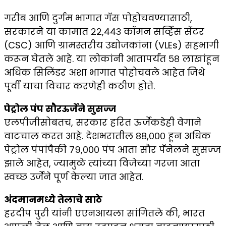
गरीब आणि दुर्गम भागात गॅस पोहोचवण्यासाठी,
सरकारने या कामात २२,४४३ कॉमन सर्व्हिस सेंटर
(CSC) आणि ग्रामस्तरीय उद्योजकांना (VLEs) सहभागी
करून घेतले आहे. या लोकांनी आतापर्यंत ५८ लाखांहून
अधिक सिलिंडर अशा भागात पोहोचवले आहेत जिथे
पूर्वी याचा विचार करणेही कठीण होते.
पेट्रोल पंप सौरऊर्जेने सुसज्ज
एलपीजीसोबतच, सरकार हरित ऊर्जेकडेही वेगाने
वाटचाल करत आहे. देशभरातील ८८,००० हून अधिक
पेट्रोल पंपांपैकी ७९,००० पंप आता सौर पॅनेलने सुसज्ज
झाले आहेत, ज्यामुळे त्यांच्या विजेच्या गरजा आता
स्वच्छ उर्जेने पूर्ण केल्या जात आहेत.
अंदमानमध्ये तेलाचे साठे
हरदीप पुरी यांनी एएनआयला सांगितले की, भारत