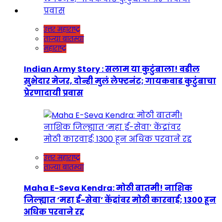
उत्तर महाराष्ट्र
ताज्या बातम्या
महाराष्ट्र
Indian Army Story : सलाम या कुटुंबाला! वडील
सुभेदार मेजर, दोन्ही मुलं लेफ्टनंट; गायकवाड कुटुंबाचा
प्रेरणादायी प्रवास
उत्तर महाराष्ट्र
ताज्या बातम्या
Maha E-Seva Kendra: मोठी बातमी! नाशिक
जिल्ह्यात ‘महा ई-सेवा’ केंद्रांवर मोठी कारवाई; 1300 हून
अधिक परवाने रद्द