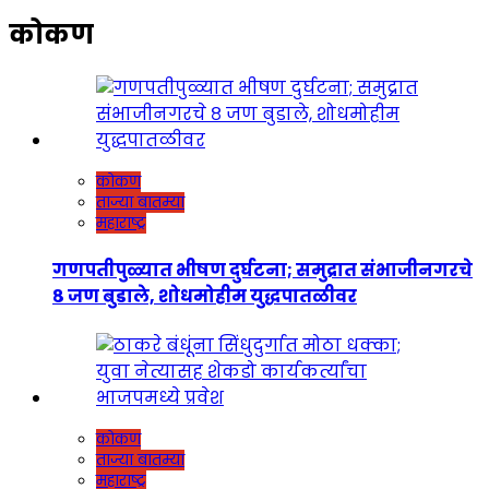
कोकण
कोकण
ताज्या बातम्या
महाराष्ट्र
गणपतीपुळ्यात भीषण दुर्घटना; समुद्रात संभाजीनगरचे
८ जण बुडाले, शोधमोहीम युद्धपातळीवर
कोकण
ताज्या बातम्या
महाराष्ट्र