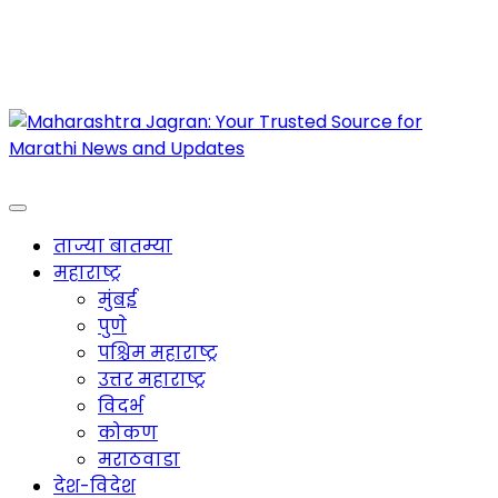
Maharashtra Jagran : Your Trusted Companion
for the Latest News
ताज्या बातम्या
महाराष्ट्र
मुंबई
पुणे
पश्चिम महाराष्ट्र
उत्तर महाराष्ट्र
विदर्भ
कोकण
मराठवाडा
देश-विदेश