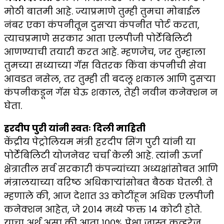
मोठी बातमी आहे. ज्याप्रमाणे तुम्ही तुमचा मोबाईल
नंबर एका कंपनीतून दुसऱ्या कंपनीत पोर्ट करता,
त्याचप्रमाणे सरकार आता एलपीजी पोर्टेबिलिटी
आणण्याची तयारी करत आहे. म्हणजेच, जर तुम्हाला
तुमच्या सध्याच्या गॅस वितरक किंवा कंपनीची सेवा
आवडत नसेल, तर तुम्ही ती बदलू शकाल आणि दुसऱ्या
कंपनीकडून गॅस घेऊ शकाल, तेही नवीन कनेक्शन न
घेता.
हरदीप पुरी यांनी स्वतः दिली माहिती
केंद्रीय पेट्रोलियम मंत्री हरदीप सिंग पुरी यांनी या
पोर्टेबिलिटी योजनेवर चर्चा केली आहे. त्यांनी ऊर्जा
क्षेत्रातील सर्व सरकारी कंपन्यांच्या अध्यक्षांसोबत आणि
मंत्रालयाच्या वरिष्ठ अधिकाऱ्यांसोबत बैठक घेतली. ते
म्हणाले की, आज देशात ३३ कोटींहून अधिक एलपीजी
कनेक्शन आहेत, जे २०१४ मध्ये फक्त १४ कोटी होते.
याचा अर्थ असा की आता १००% पेक्षा जास्त कव्हरेज