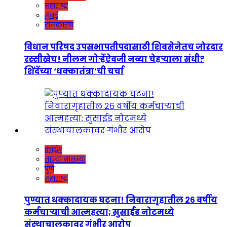
महाराष्ट्र
मुंबई
राजकारण
विधान परिषद उपसभापतीपदासाठी शिवसेनेतच जोरदार
रस्सीखेच! नीलम गोऱ्हेंऐवजी नव्या चेहऱ्याला संधी?
शिंदेंच्या ‘धक्कातंत्रा’ची चर्चा
क्राईम
ताज्या बातम्या
पुणे
महाराष्ट्र
पुण्यात धक्कादायक घटना! निवारागृहातील २६ वर्षीय
कर्मचाऱ्याची आत्महत्या; सुसाईड नोटमध्ये
संस्थाचालकावर गंभीर आरोप