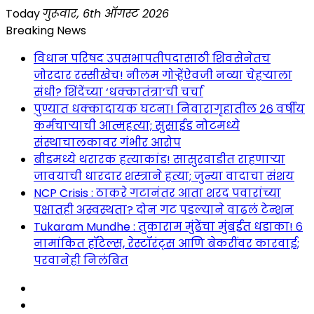
Skip
Today
गुरूवार, 6th ऑगस्ट 2026
to
Breaking News
content
विधान परिषद उपसभापतीपदासाठी शिवसेनेतच
जोरदार रस्सीखेच! नीलम गोऱ्हेंऐवजी नव्या चेहऱ्याला
संधी? शिंदेंच्या ‘धक्कातंत्रा’ची चर्चा
पुण्यात धक्कादायक घटना! निवारागृहातील २६ वर्षीय
कर्मचाऱ्याची आत्महत्या; सुसाईड नोटमध्ये
संस्थाचालकावर गंभीर आरोप
बीडमध्ये थरारक हत्याकांड! सासुरवाडीत राहणाऱ्या
जावयाची धारदार शस्त्राने हत्या; जुन्या वादाचा संशय
NCP Crisis : ठाकरे गटानंतर आता शरद पवारांच्या
पक्षातही अस्वस्थता? दोन गट पडल्याने वाढलं टेन्शन
Tukaram Mundhe : तुकाराम मुंढेंचा मुंबईत धडाका! ६
नामांकित हॉटेल्स, रेस्टॉरंट्स आणि बेकरींवर कारवाई;
परवानेही निलंबित