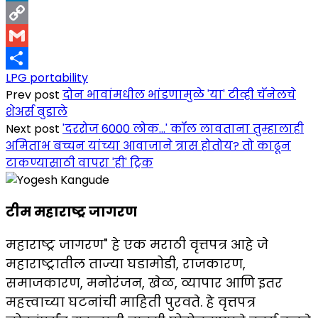
LinkedIn
Copy
Link
Gmail
LPG portability
Share
Prev post
दोन भावांमधील भांडणामुळे 'या' टीव्ही चॅनेलचे
शेअर्स बुडाले
Next post
'दररोज 6000 लोक...' कॉल लावताना तुम्हालाही
अमिताभ बच्चन यांच्या आवाजाने त्रास होतोय? तो काढून
टाकण्यासाठी वापरा 'ही' ट्रिक
टीम महाराष्ट्र जागरण
महाराष्ट्र जागरण" हे एक मराठी वृत्तपत्र आहे जे
महाराष्ट्रातील ताज्या घडामोडी, राजकारण,
समाजकारण, मनोरंजन, खेळ, व्यापार आणि इतर
महत्त्वाच्या घटनांची माहिती पुरवते. हे वृत्तपत्र