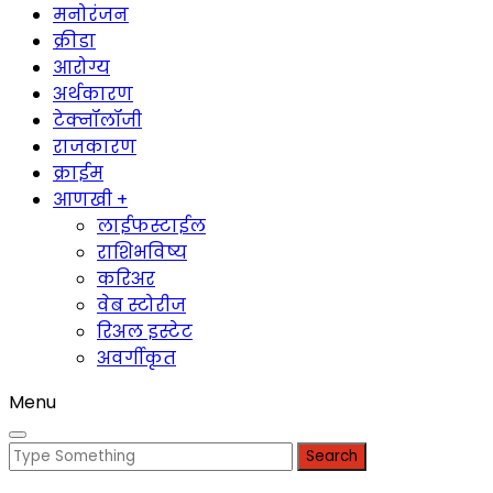
मनोरंजन
क्रीडा
आरोग्य
अर्थकारण
टेक्नॉलॉजी
राजकारण
क्राईम
आणखी +
लाईफस्टाईल
राशिभविष्य
करिअर
वेब स्टोरीज
रिअल इस्टेट
अवर्गीकृत
Menu
Search
for: