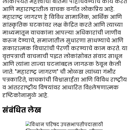
लोकांपर्यंत महत्त्वाची बातमी पोहोचवण्याचे कार्य करते
आणि महाराष्ट्रातील वाचक वर्गात लोकप्रिय आहे.
महाराष्ट्र जागरण हे विविध सामाजिक, आर्थिक आणि
सांस्कृतिक घटकांवर लक्ष केंद्रित करते आणि त्याच्या
माध्यमातून वाचकांना आपल्या अधिकारांची जाणीव
करून देण्याचे, समाजातील सुधारणा साधण्याचे आणि
सकारात्मक विचारांची पेरणी करण्याचे काम करते. या
वृत्तपत्राची वाचनाची पद्धत लोकांसोबत संवाद साधून
आणि त्यांना ताज्या घटनांबद्दल जागरूक ठेवून केली
जाते. "महाराष्ट्र जागरण" ची ओळख त्यांच्या गंभीर
पत्रकारिते, वाचकांची विश्वासार्हता आणि विविध राष्ट्रीय
व आंतरराष्ट्रीय विषयांवर आधारित विश्लेषणात्मक
दृष्टिकोनामुळे आहे.
संबंधित लेख