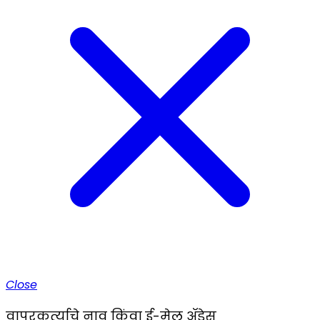
Close
वापरकर्त्याचे नाव किंवा ई-मेल ॲड्रेस