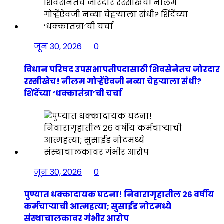
जून 30, 2026
0
विधान परिषद उपसभापतीपदासाठी शिवसेनेतच जोरदार
रस्सीखेच! नीलम गोऱ्हेंऐवजी नव्या चेहऱ्याला संधी?
शिंदेंच्या ‘धक्कातंत्रा’ची चर्चा
जून 30, 2026
0
पुण्यात धक्कादायक घटना! निवारागृहातील २६ वर्षीय
कर्मचाऱ्याची आत्महत्या; सुसाईड नोटमध्ये
संस्थाचालकावर गंभीर आरोप