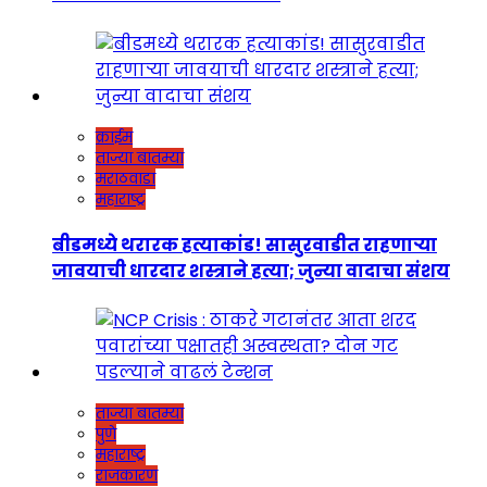
क्राईम
ताज्या बातम्या
मराठवाडा
महाराष्ट्र
बीडमध्ये थरारक हत्याकांड! सासुरवाडीत राहणाऱ्या
जावयाची धारदार शस्त्राने हत्या; जुन्या वादाचा संशय
ताज्या बातम्या
पुणे
महाराष्ट्र
राजकारण