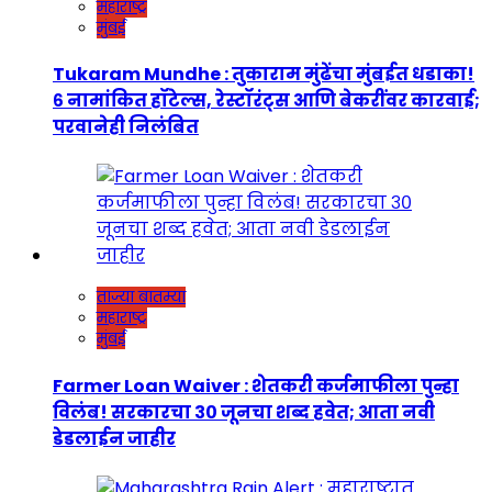
महाराष्ट्र
मुंबई
Tukaram Mundhe : तुकाराम मुंढेंचा मुंबईत धडाका!
६ नामांकित हॉटेल्स, रेस्टॉरंट्स आणि बेकरींवर कारवाई;
परवानेही निलंबित
ताज्या बातम्या
महाराष्ट्र
मुंबई
Farmer Loan Waiver : शेतकरी कर्जमाफीला पुन्हा
विलंब! सरकारचा ३० जूनचा शब्द हवेत; आता नवी
डेडलाईन जाहीर