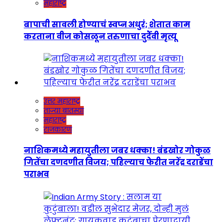
महाराष्ट्र
बापाची सावली होण्याचं स्वप्न अधुरं; शेतात काम
करताना वीज कोसळून तरुणाचा दुर्दैवी मृत्यू
उत्तर महाराष्ट्र
ताज्या बातम्या
महाराष्ट्र
राजकारण
नाशिकमध्ये महायुतीला जबर धक्का! बंडखोर गोकुळ
गितेंचा दणदणीत विजय; पहिल्याच फेरीत नरेंद्र दराडेंचा
पराभव