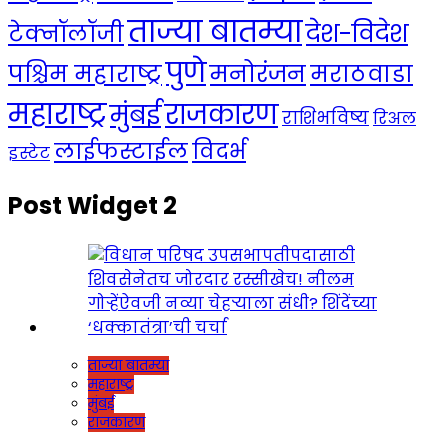
ताज्या बातम्या
देश-विदेश
टेक्नॉलॉजी
पुणे
मनोरंजन
पश्चिम महाराष्ट्र
मराठवाडा
महाराष्ट्र
राजकारण
मुंबई
राशिभविष्य
रिअल
लाईफस्टाईल
विदर्भ
इस्टेट
Post Widget 2
ताज्या बातम्या
महाराष्ट्र
मुंबई
राजकारण