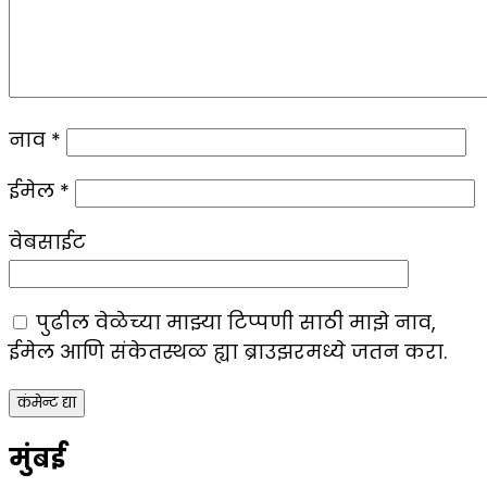
नाव
*
ईमेल
*
वेबसाईट
पुढील वेळेच्या माझ्या टिप्पणी साठी माझे नाव,
ईमेल आणि संकेतस्थळ ह्या ब्राउझरमध्ये जतन करा.
मुंबई