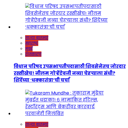
ताज्या बातम्या
महाराष्ट्र
मुंबई
राजकारण
विधान परिषद उपसभापतीपदासाठी शिवसेनेतच जोरदार
रस्सीखेच! नीलम गोऱ्हेंऐवजी नव्या चेहऱ्याला संधी?
शिंदेंच्या ‘धक्कातंत्रा’ची चर्चा
ताज्या बातम्या