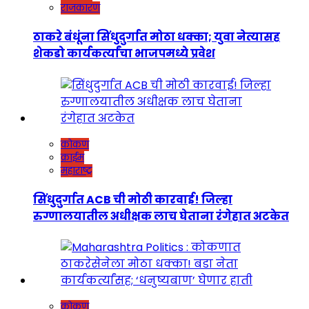
राजकारण
ठाकरे बंधूंना सिंधुदुर्गात मोठा धक्का; युवा नेत्यासह
शेकडो कार्यकर्त्यांचा भाजपमध्ये प्रवेश
कोकण
क्राईम
महाराष्ट्र
सिंधुदुर्गात ACB ची मोठी कारवाई! जिल्हा
रुग्णालयातील अधीक्षक लाच घेताना रंगेहात अटकेत
कोकण