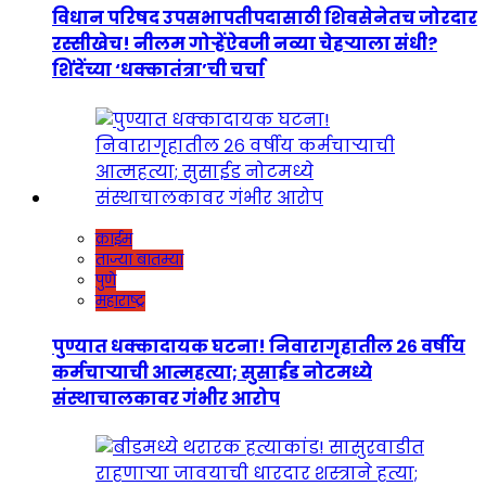
विधान परिषद उपसभापतीपदासाठी शिवसेनेतच जोरदार
रस्सीखेच! नीलम गोऱ्हेंऐवजी नव्या चेहऱ्याला संधी?
शिंदेंच्या ‘धक्कातंत्रा’ची चर्चा
क्राईम
ताज्या बातम्या
पुणे
महाराष्ट्र
पुण्यात धक्कादायक घटना! निवारागृहातील २६ वर्षीय
कर्मचाऱ्याची आत्महत्या; सुसाईड नोटमध्ये
संस्थाचालकावर गंभीर आरोप