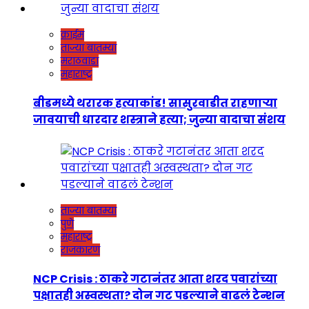
क्राईम
ताज्या बातम्या
मराठवाडा
महाराष्ट्र
बीडमध्ये थरारक हत्याकांड! सासुरवाडीत राहणाऱ्या
जावयाची धारदार शस्त्राने हत्या; जुन्या वादाचा संशय
ताज्या बातम्या
पुणे
महाराष्ट्र
राजकारण
NCP Crisis : ठाकरे गटानंतर आता शरद पवारांच्या
पक्षातही अस्वस्थता? दोन गट पडल्याने वाढलं टेन्शन