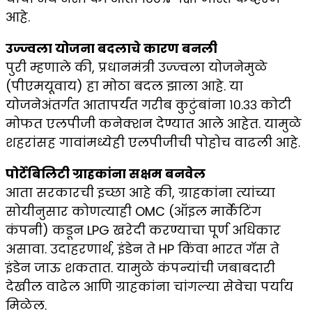
आहे.
उज्ज्वला योजना बदलाचे कारण बनली
पुरी म्हणाले की, प्रधानमंत्री उज्ज्वला योजनेमुळे
(पीएमयूवाय) हा मोठा बदल झाला आहे. या
योजनेअंतर्गत आतापर्यंत गरीब कुटुंबांना १०.३३ कोटी
मोफत एलपीजी कनेक्शन देण्यात आले आहेत. यामुळे
शहरांसह गावांमध्येही एलपीजीची पोहोच वाढली आहे.
पोर्टेबिलिटी ग्राहकांना सक्षम बनवेल
आता सरकारची इच्छा आहे की, ग्राहकांना त्यांच्या
सोयीनुसार कोणत्याही OMC (ऑइल मार्केटिंग
कंपनी) कडून LPG खरेदी करण्याचा पूर्ण अधिकार
असावा. उदाहरणार्थ, इंडेन ते HP किंवा भारत गॅस ते
इंडेन जाऊ शकतात. यामुळे कंपन्यांची जबाबदारी
देखील वाढेल आणि ग्राहकांना चांगल्या सेवेचा पर्याय
मिळेल.