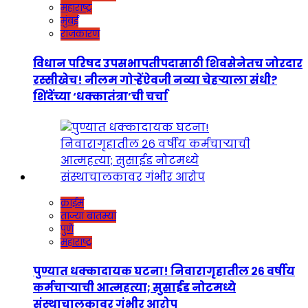
महाराष्ट्र
मुंबई
राजकारण
विधान परिषद उपसभापतीपदासाठी शिवसेनेतच जोरदार
रस्सीखेच! नीलम गोऱ्हेंऐवजी नव्या चेहऱ्याला संधी?
शिंदेंच्या ‘धक्कातंत्रा’ची चर्चा
क्राईम
ताज्या बातम्या
पुणे
महाराष्ट्र
पुण्यात धक्कादायक घटना! निवारागृहातील २६ वर्षीय
कर्मचाऱ्याची आत्महत्या; सुसाईड नोटमध्ये
संस्थाचालकावर गंभीर आरोप