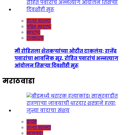
ताज्या बातम्या
पश्चिम महाराष्ट्र
महाराष्ट्र
राजकारण
मी रोहितला शेतकऱ्यांच्या ओटीत टाकलंय; राजेंद्र
पवारांचा भावनिक सूर, रोहित पवारांचं अन्नत्याग
आंदोलन तिसऱ्या दिवशीही सुरू
मराठवाडा
क्राईम
ताज्या बातम्या
मराठवाडा