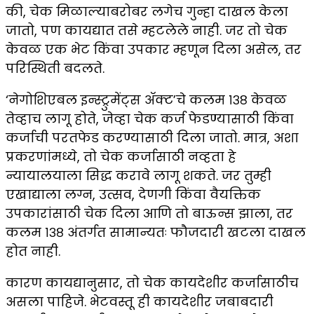
की, चेक मिळाल्याबरोबर लगेच गुन्हा दाखल केला
जातो, पण कायद्यात तसे म्हटलेले नाही. जर तो चेक
केवळ एक भेट किंवा उपकार म्हणून दिला असेल, तर
परिस्थिती बदलते.
‘नेगोशिएबल इन्स्ट्रुमेंट्स ॲक्ट’चे कलम १३८ केवळ
तेव्हाच लागू होते, जेव्हा चेक कर्ज फेडण्यासाठी किंवा
कर्जाची परतफेड करण्यासाठी दिला जातो. मात्र, अशा
प्रकरणांमध्ये, तो चेक कर्जासाठी नव्हता हे
न्यायालयाला सिद्ध करावे लागू शकते. जर तुम्ही
एखाद्याला लग्न, उत्सव, देणगी किंवा वैयक्तिक
उपकारांसाठी चेक दिला आणि तो बाऊन्स झाला, तर
कलम १३८ अंतर्गत सामान्यतः फौजदारी खटला दाखल
होत नाही.
कारण कायद्यानुसार, तो चेक कायदेशीर कर्जासाठीच
असला पाहिजे. भेटवस्तू ही कायदेशीर जबाबदारी