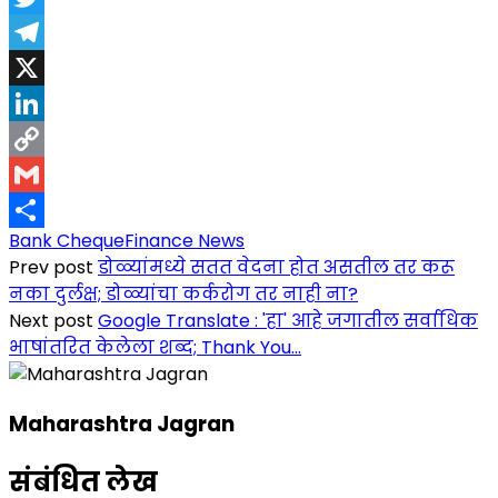
Twitter
Telegram
X
LinkedIn
Copy
Link
Gmail
Bank Cheque
Finance News
Share
Prev post
डोळ्यांमध्ये सतत वेदना होत असतील तर करू
नका दुर्लक्ष; डोळ्यांचा कर्करोग तर नाही ना?
Next post
Google Translate : 'हा' आहे जगातील सर्वाधिक
भाषांतरित केलेला शब्द; Thank You...
Maharashtra Jagran
संबंधित लेख