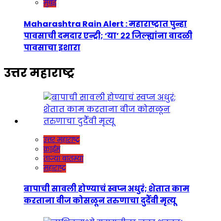
मुंबई
Maharashtra Rain Alert : महाराष्ट्रात पुन्हा
पावसाची दमदार एन्ट्री; ‘या’ २२ जिल्ह्यांना वादळी
पावसाचा इशारा
उत्तर महाराष्ट्र
उत्तर महाराष्ट्र
क्राईम
ताज्या बातम्या
महाराष्ट्र
बापाची सावली होण्याचं स्वप्न अधुरं; शेतात काम
करताना वीज कोसळून तरुणाचा दुर्दैवी मृत्यू