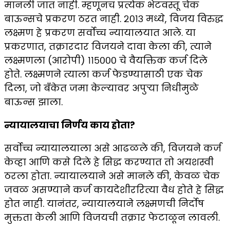
मानली जात नाही. म्हणूनच प्रत्येक भेटवस्तू चेक
बाऊन्सचे प्रकरण ठरत नाही. २०१३ मध्ये, विजय विरुद्ध
लक्ष्मण हे प्रकरण सर्वोच्च न्यायालयात आले. या
प्रकरणात, तक्रारदार विजयने दावा केला की, त्याने
लक्ष्मणला (आरोपी) ₹११५००० चे वैयक्तिक कर्ज दिले
होते. लक्ष्मणने त्याला कर्ज फेडण्यासाठी एक चेक
दिला, जो बँकेत जमा केल्यावर अपुऱ्या निधीमुळे
बाऊन्स झाला.
न्यायालयाचा निर्णय काय होता?
सर्वोच्च न्यायालयाला असे आढळले की, विजयने कर्ज
केव्हा आणि कसे दिले हे सिद्ध करण्यात तो अयशस्वी
ठरला होता. न्यायालयाने असे मानले की, केवळ चेक
जवळ असण्याने कर्ज कायदेशीररित्या वैध होते हे सिद्ध
होत नाही. यानंतर, न्यायालयाने लक्ष्मणची निर्दोष
मुक्तता केली आणि विजयची तक्रार फेटाळून लावली.