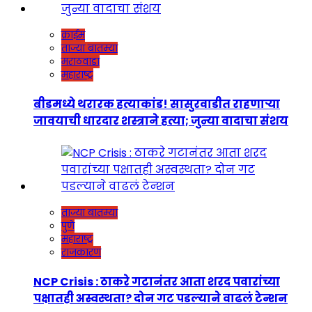
क्राईम
ताज्या बातम्या
मराठवाडा
महाराष्ट्र
बीडमध्ये थरारक हत्याकांड! सासुरवाडीत राहणाऱ्या
जावयाची धारदार शस्त्राने हत्या; जुन्या वादाचा संशय
ताज्या बातम्या
पुणे
महाराष्ट्र
राजकारण
NCP Crisis : ठाकरे गटानंतर आता शरद पवारांच्या
पक्षातही अस्वस्थता? दोन गट पडल्याने वाढलं टेन्शन