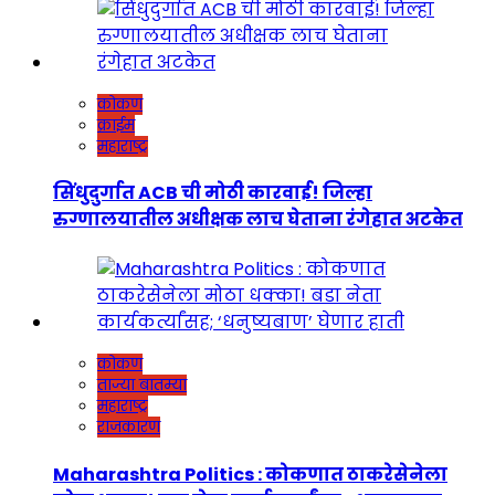
कोकण
क्राईम
महाराष्ट्र
सिंधुदुर्गात ACB ची मोठी कारवाई! जिल्हा
रुग्णालयातील अधीक्षक लाच घेताना रंगेहात अटकेत
कोकण
ताज्या बातम्या
महाराष्ट्र
राजकारण
Maharashtra Politics : कोकणात ठाकरेसेनेला