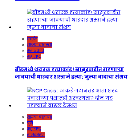
क्राईम
ताज्या बातम्या
मराठवाडा
महाराष्ट्र
बीडमध्ये थरारक हत्याकांड! सासुरवाडीत राहणाऱ्या
जावयाची धारदार शस्त्राने हत्या; जुन्या वादाचा संशय
ताज्या बातम्या
पुणे
महाराष्ट्र
राजकारण