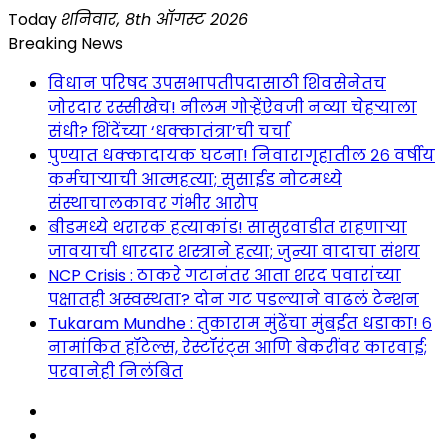
Skip
Today
शनिवार, 8th ऑगस्ट 2026
to
Breaking News
content
विधान परिषद उपसभापतीपदासाठी शिवसेनेतच
जोरदार रस्सीखेच! नीलम गोऱ्हेंऐवजी नव्या चेहऱ्याला
संधी? शिंदेंच्या ‘धक्कातंत्रा’ची चर्चा
पुण्यात धक्कादायक घटना! निवारागृहातील २६ वर्षीय
कर्मचाऱ्याची आत्महत्या; सुसाईड नोटमध्ये
संस्थाचालकावर गंभीर आरोप
बीडमध्ये थरारक हत्याकांड! सासुरवाडीत राहणाऱ्या
जावयाची धारदार शस्त्राने हत्या; जुन्या वादाचा संशय
NCP Crisis : ठाकरे गटानंतर आता शरद पवारांच्या
पक्षातही अस्वस्थता? दोन गट पडल्याने वाढलं टेन्शन
Tukaram Mundhe : तुकाराम मुंढेंचा मुंबईत धडाका! ६
नामांकित हॉटेल्स, रेस्टॉरंट्स आणि बेकरींवर कारवाई;
परवानेही निलंबित