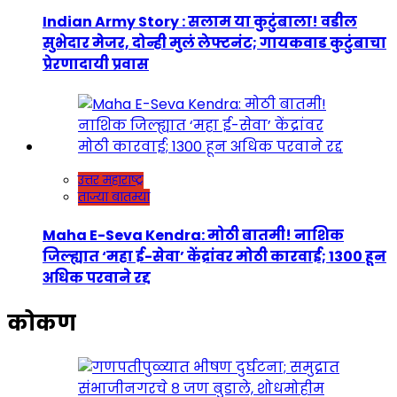
Indian Army Story : सलाम या कुटुंबाला! वडील
सुभेदार मेजर, दोन्ही मुलं लेफ्टनंट; गायकवाड कुटुंबाचा
प्रेरणादायी प्रवास
उत्तर महाराष्ट्र
ताज्या बातम्या
Maha E-Seva Kendra: मोठी बातमी! नाशिक
जिल्ह्यात ‘महा ई-सेवा’ केंद्रांवर मोठी कारवाई; 1300 हून
अधिक परवाने रद्द
कोकण