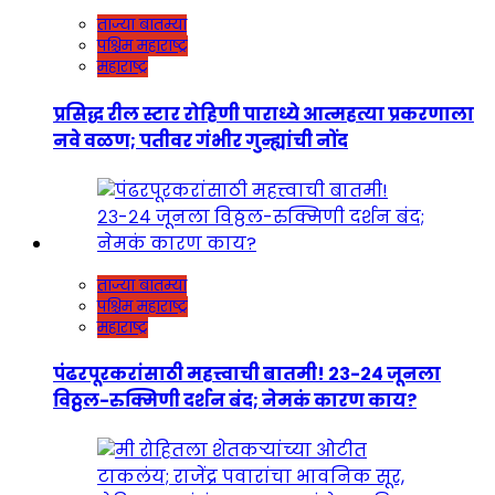
ताज्या बातम्या
पश्चिम महाराष्ट्र
महाराष्ट्र
प्रसिद्ध रील स्टार रोहिणी पाराध्ये आत्महत्या प्रकरणाला
नवे वळण; पतीवर गंभीर गुन्ह्यांची नोंद
ताज्या बातम्या
पश्चिम महाराष्ट्र
महाराष्ट्र
पंढरपूरकरांसाठी महत्त्वाची बातमी! २३-२४ जूनला
विठ्ठल-रुक्मिणी दर्शन बंद; नेमकं कारण काय?