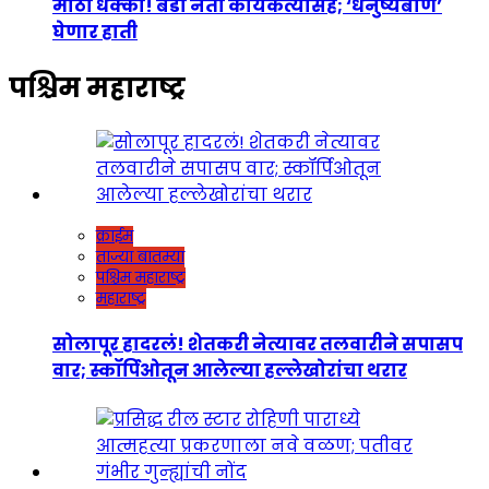
मोठा धक्का! बडा नेता कार्यकर्त्यांसह; ‘धनुष्यबाण’
घेणार हाती
पश्चिम महाराष्ट्र
क्राईम
ताज्या बातम्या
पश्चिम महाराष्ट्र
महाराष्ट्र
सोलापूर हादरलं! शेतकरी नेत्यावर तलवारीने सपासप
वार; स्कॉर्पिओतून आलेल्या हल्लेखोरांचा थरार