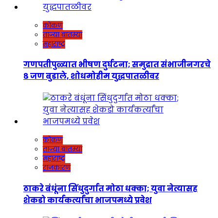
कोकण
ताज्या बातम्या
महाराष्ट्र
गणपतीपुळ्यात भीषण दुर्घटना; समुद्रात संभाजीनगरचे
८ जण बुडाले, शोधमोहीम युद्धपातळीवर
कोकण
ताज्या बातम्या
महाराष्ट्र
राजकारण
ठाकरे बंधूंना सिंधुदुर्गात मोठा धक्का; युवा नेत्यासह
शेकडो कार्यकर्त्यांचा भाजपमध्ये प्रवेश