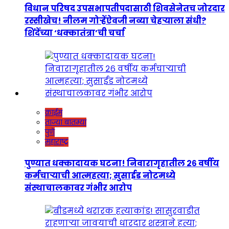
विधान परिषद उपसभापतीपदासाठी शिवसेनेतच जोरदार
रस्सीखेच! नीलम गोऱ्हेंऐवजी नव्या चेहऱ्याला संधी?
शिंदेंच्या ‘धक्कातंत्रा’ची चर्चा
क्राईम
ताज्या बातम्या
पुणे
महाराष्ट्र
पुण्यात धक्कादायक घटना! निवारागृहातील २६ वर्षीय
कर्मचाऱ्याची आत्महत्या; सुसाईड नोटमध्ये
संस्थाचालकावर गंभीर आरोप