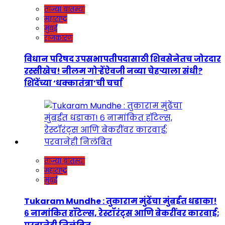
ताज्या बातम्या
महाराष्ट्र
मुंबई
राजकारण
विधान परिषद उपसभापतीपदासाठी शिवसेनेतच जोरदार
रस्सीखेच! नीलम गोऱ्हेंऐवजी नव्या चेहऱ्याला संधी?
शिंदेंच्या ‘धक्कातंत्रा’ची चर्चा
ताज्या बातम्या
महाराष्ट्र
मुंबई
Tukaram Mundhe : तुकाराम मुंढेंचा मुंबईत धडाका!
६ नामांकित हॉटेल्स, रेस्टॉरंट्स आणि बेकरींवर कारवाई;