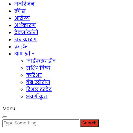
मनोरंजन
क्रीडा
आरोग्य
अर्थकारण
टेक्नॉलॉजी
राजकारण
क्राईम
आणखी +
लाईफस्टाईल
राशिभविष्य
करिअर
वेब स्टोरीज
रिअल इस्टेट
अवर्गीकृत
Menu
Search
for: