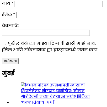
नाव
*
ईमेल
*
वेबसाईट
पुढील वेळेच्या माझ्या टिप्पणी साठी माझे नाव,
ईमेल आणि संकेतस्थळ ह्या ब्राउझरमध्ये जतन करा.
मुंबई