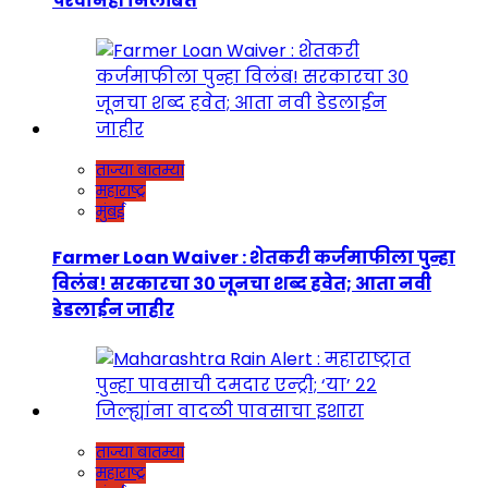
परवानेही निलंबित
ताज्या बातम्या
महाराष्ट्र
मुंबई
Farmer Loan Waiver : शेतकरी कर्जमाफीला पुन्हा
विलंब! सरकारचा ३० जूनचा शब्द हवेत; आता नवी
डेडलाईन जाहीर
ताज्या बातम्या
महाराष्ट्र