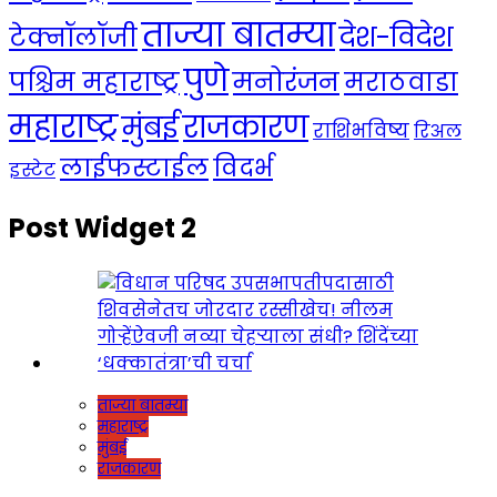
ताज्या बातम्या
देश-विदेश
टेक्नॉलॉजी
पुणे
मनोरंजन
पश्चिम महाराष्ट्र
मराठवाडा
महाराष्ट्र
राजकारण
मुंबई
राशिभविष्य
रिअल
लाईफस्टाईल
विदर्भ
इस्टेट
Post Widget 2
ताज्या बातम्या
महाराष्ट्र
मुंबई
राजकारण