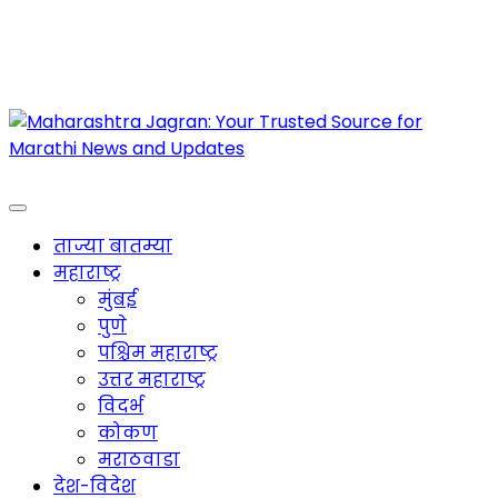
Maharashtra Jagran : Your Trusted Companion
for the Latest News
ताज्या बातम्या
महाराष्ट्र
मुंबई
पुणे
पश्चिम महाराष्ट्र
उत्तर महाराष्ट्र
विदर्भ
कोकण
मराठवाडा
देश-विदेश