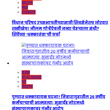
महाराष्ट्र
मुंबई
राजकारण
विधान परिषद उपसभापतीपदासाठी शिवसेनेतच जोरदार
रस्सीखेच! नीलम गोऱ्हेंऐवजी नव्या चेहऱ्याला संधी?
शिंदेंच्या ‘धक्कातंत्रा’ची चर्चा
क्राईम
ताज्या बातम्या
पुणे
महाराष्ट्र
पुण्यात धक्कादायक घटना! निवारागृहातील २६ वर्षीय
कर्मचाऱ्याची आत्महत्या; सुसाईड नोटमध्ये
संस्थाचालकावर गंभीर आरोप