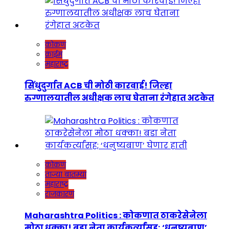
कोकण
क्राईम
महाराष्ट्र
सिंधुदुर्गात ACB ची मोठी कारवाई! जिल्हा
रुग्णालयातील अधीक्षक लाच घेताना रंगेहात अटकेत
कोकण
ताज्या बातम्या
महाराष्ट्र
राजकारण
Maharashtra Politics : कोकणात ठाकरेसेनेला
मोठा धक्का! बडा नेता कार्यकर्त्यांसह; ‘धनुष्यबाण’