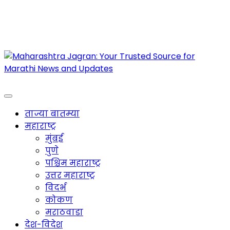
Maharashtra Jagran : Your Trusted Companion
for the Latest News
ताज्या बातम्या
महाराष्ट्र
मुंबई
पुणे
पश्चिम महाराष्ट्र
उत्तर महाराष्ट्र
विदर्भ
कोकण
मराठवाडा
देश-विदेश