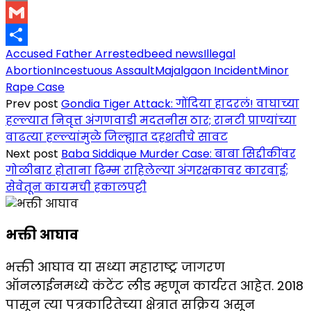
Copy
Link
Gmail
Accused Father Arrested
beed news
Illegal
Share
Abortion
Incestuous Assault
Majalgaon Incident
Minor
Rape Case
Prev post
Gondia Tiger Attack: गोंदिया हादरलं! वाघाच्या
हल्ल्यात निवृत्त अंगणवाडी मदतनीस ठार; रानटी प्राण्यांच्या
वाढत्या हल्ल्यांमुळे जिल्ह्यात दहशतीचे सावट
Next post
Baba Siddique Murder Case: बाबा सिद्दीकींवर
गोळीबार होताना ढिम्म राहिलेल्या अंगरक्षकावर कारवाई;
सेवेतून कायमची हकालपट्टी
भक्ती आघाव
भक्ती आघाव या सध्या महाराष्ट्र जागरण
ऑनलाईनमध्ये कंटेंट लीड म्हणून कार्यरत आहेत. 2018
पासून त्या पत्रकारितेच्या क्षेत्रात सक्रिय असून