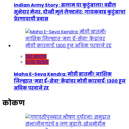
Indian Army Story : सलाम या कुटुंबाला! वडील
सुभेदार मेजर, दोन्ही मुलं लेफ्टनंट; गायकवाड कुटुंबाचा
प्रेरणादायी प्रवास
उत्तर महाराष्ट्र
ताज्या बातम्या
Maha E-Seva Kendra: मोठी बातमी! नाशिक
जिल्ह्यात ‘महा ई-सेवा’ केंद्रांवर मोठी कारवाई; 1300 हून
अधिक परवाने रद्द
कोकण