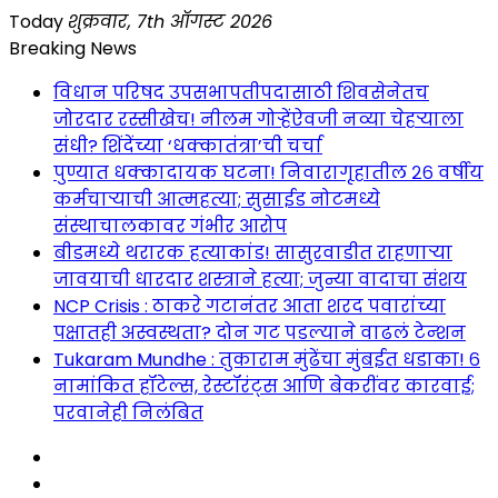
Skip
Today
शुक्रवार, 7th ऑगस्ट 2026
to
Breaking News
content
विधान परिषद उपसभापतीपदासाठी शिवसेनेतच
जोरदार रस्सीखेच! नीलम गोऱ्हेंऐवजी नव्या चेहऱ्याला
संधी? शिंदेंच्या ‘धक्कातंत्रा’ची चर्चा
पुण्यात धक्कादायक घटना! निवारागृहातील २६ वर्षीय
कर्मचाऱ्याची आत्महत्या; सुसाईड नोटमध्ये
संस्थाचालकावर गंभीर आरोप
बीडमध्ये थरारक हत्याकांड! सासुरवाडीत राहणाऱ्या
जावयाची धारदार शस्त्राने हत्या; जुन्या वादाचा संशय
NCP Crisis : ठाकरे गटानंतर आता शरद पवारांच्या
पक्षातही अस्वस्थता? दोन गट पडल्याने वाढलं टेन्शन
Tukaram Mundhe : तुकाराम मुंढेंचा मुंबईत धडाका! ६
नामांकित हॉटेल्स, रेस्टॉरंट्स आणि बेकरींवर कारवाई;
परवानेही निलंबित