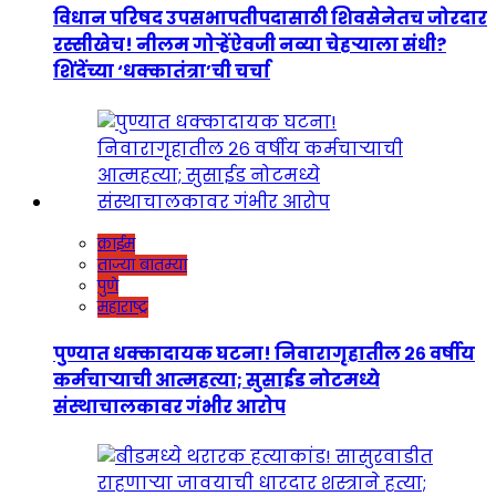
विधान परिषद उपसभापतीपदासाठी शिवसेनेतच जोरदार
रस्सीखेच! नीलम गोऱ्हेंऐवजी नव्या चेहऱ्याला संधी?
शिंदेंच्या ‘धक्कातंत्रा’ची चर्चा
क्राईम
ताज्या बातम्या
पुणे
महाराष्ट्र
पुण्यात धक्कादायक घटना! निवारागृहातील २६ वर्षीय
कर्मचाऱ्याची आत्महत्या; सुसाईड नोटमध्ये
संस्थाचालकावर गंभीर आरोप