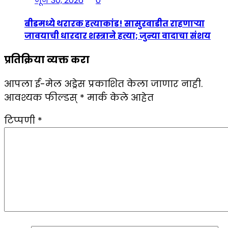
जून 30, 2026
0
बीडमध्ये थरारक हत्याकांड! सासुरवाडीत राहणाऱ्या
जावयाची धारदार शस्त्राने हत्या; जुन्या वादाचा संशय
प्रतिक्रिया व्यक्त करा
आपला ई-मेल अड्रेस प्रकाशित केला जाणार नाही.
आवश्यक फील्डस्
*
मार्क केले आहेत
टिप्पणी
*