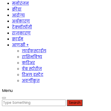
मनोरंजन
क्रीडा
आरोग्य
अर्थकारण
टेक्नॉलॉजी
राजकारण
क्राईम
आणखी +
लाईफस्टाईल
राशिभविष्य
करिअर
वेब स्टोरीज
रिअल इस्टेट
अवर्गीकृत
Menu
Search
for: