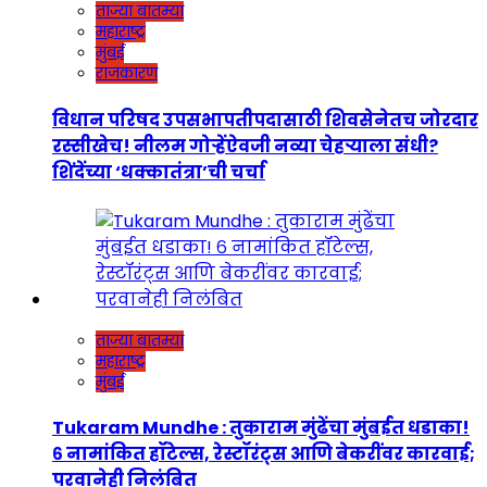
ताज्या बातम्या
महाराष्ट्र
मुंबई
राजकारण
विधान परिषद उपसभापतीपदासाठी शिवसेनेतच जोरदार
रस्सीखेच! नीलम गोऱ्हेंऐवजी नव्या चेहऱ्याला संधी?
शिंदेंच्या ‘धक्कातंत्रा’ची चर्चा
ताज्या बातम्या
महाराष्ट्र
मुंबई
Tukaram Mundhe : तुकाराम मुंढेंचा मुंबईत धडाका!
६ नामांकित हॉटेल्स, रेस्टॉरंट्स आणि बेकरींवर कारवाई;
परवानेही निलंबित