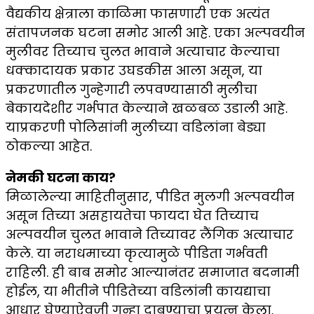
वैद्यकीय क्षेत्राला काळिमा फासणारी एक अत्यंत
संतापजनक घटना समोर आली आहे. एका अल्पवयीन
मुलीवर तिच्याच चुलत भावाने अत्याचार केल्याचा
धक्कादायक प्रकार उघडकीस आला असून, या
प्रकरणातील गुन्हेगारी लपवण्यासाठी मुलीचा
बेकायदेशीर गर्भपात केल्याने खळबळ उडाली आहे.
याप्रकरणी पोलिसांनी मुलीच्या वडिलांना बेड्या
ठोकल्या आहेत.
नेमकी घटना काय?
मिळालेल्या माहितीनुसार, पीडित मुलगी अल्पवयीन
असून तिच्या असहायतेचा फायदा घेत तिच्याच
अल्पवयीन चुलत भावाने तिच्यावर लैंगिक अत्याचार
केले. या नराधमाच्या कृत्यामुळे पीडिता गर्भवती
राहिली. ही बाब समोर आल्यानंतर समाजात बदनामी
होईल, या भीतीने पीडितेच्या वडिलांनी कायद्याचा
आधार घेण्याऐवजी गुन्हा दाबण्याचा प्रयत्न केला.