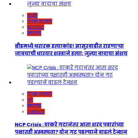
क्राईम
ताज्या बातम्या
मराठवाडा
महाराष्ट्र
बीडमध्ये थरारक हत्याकांड! सासुरवाडीत राहणाऱ्या
जावयाची धारदार शस्त्राने हत्या; जुन्या वादाचा संशय
ताज्या बातम्या
पुणे
महाराष्ट्र
राजकारण
NCP Crisis : ठाकरे गटानंतर आता शरद पवारांच्या
पक्षातही अस्वस्थता? दोन गट पडल्याने वाढलं टेन्शन