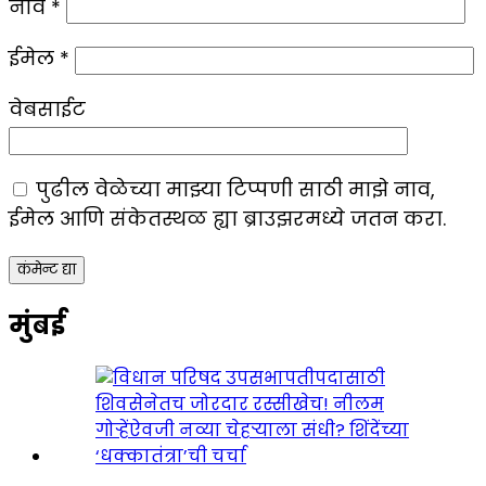
नाव
*
ईमेल
*
वेबसाईट
पुढील वेळेच्या माझ्या टिप्पणी साठी माझे नाव,
ईमेल आणि संकेतस्थळ ह्या ब्राउझरमध्ये जतन करा.
मुंबई