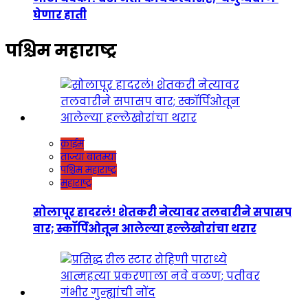
घेणार हाती
पश्चिम महाराष्ट्र
क्राईम
ताज्या बातम्या
पश्चिम महाराष्ट्र
महाराष्ट्र
सोलापूर हादरलं! शेतकरी नेत्यावर तलवारीने सपासप
वार; स्कॉर्पिओतून आलेल्या हल्लेखोरांचा थरार