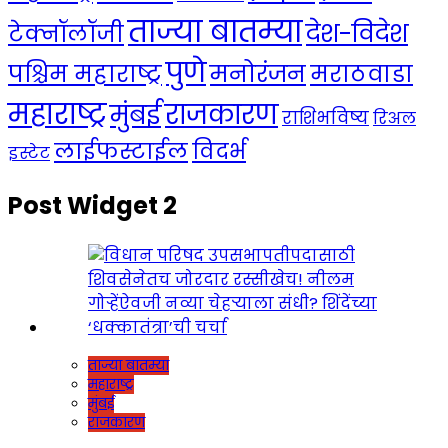
ताज्या बातम्या
देश-विदेश
टेक्नॉलॉजी
पुणे
मनोरंजन
पश्चिम महाराष्ट्र
मराठवाडा
महाराष्ट्र
राजकारण
मुंबई
राशिभविष्य
रिअल
लाईफस्टाईल
विदर्भ
इस्टेट
Post Widget 2
ताज्या बातम्या
महाराष्ट्र
मुंबई
राजकारण