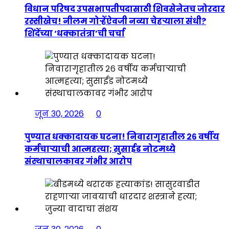
विधान परिषद उपसभापतीपदासाठी शिवसेनेतच जोरदार
रस्सीखेच! नीलम गोऱ्हेंऐवजी नव्या चेहऱ्याला संधी?
शिंदेंच्या ‘धक्कातंत्रा’ची चर्चा
जून 30, 2026
0
पुण्यात धक्कादायक घटना! निवारागृहातील २६ वर्षीय
कर्मचाऱ्याची आत्महत्या; सुसाईड नोटमध्ये
संस्थाचालकावर गंभीर आरोप