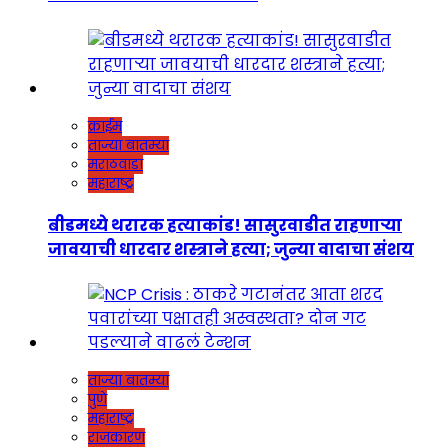
क्राईम
ताज्या बातम्या
मराठवाडा
महाराष्ट्र
बीडमध्ये थरारक हत्याकांड! सासुरवाडीत राहणाऱ्या
जावयाची धारदार शस्त्राने हत्या; जुन्या वादाचा संशय
ताज्या बातम्या
पुणे
महाराष्ट्र
राजकारण