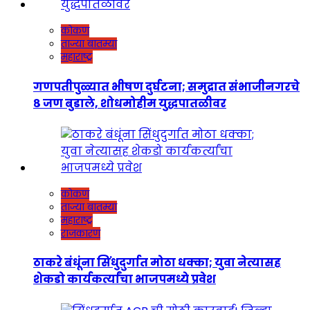
कोकण
ताज्या बातम्या
महाराष्ट्र
गणपतीपुळ्यात भीषण दुर्घटना; समुद्रात संभाजीनगरचे
८ जण बुडाले, शोधमोहीम युद्धपातळीवर
कोकण
ताज्या बातम्या
महाराष्ट्र
राजकारण
ठाकरे बंधूंना सिंधुदुर्गात मोठा धक्का; युवा नेत्यासह
शेकडो कार्यकर्त्यांचा भाजपमध्ये प्रवेश