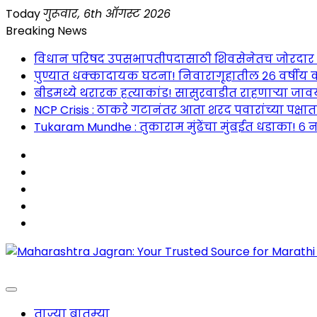
Skip
Today
गुरूवार, 6th ऑगस्ट 2026
to
Breaking News
content
विधान परिषद उपसभापतीपदासाठी शिवसेनेतच जोरदार रस्सीखे
पुण्यात धक्कादायक घटना! निवारागृहातील २६ वर्षीय क
बीडमध्ये थरारक हत्याकांड! सासुरवाडीत राहणाऱ्या जावया
NCP Crisis : ठाकरे गटानंतर आता शरद पवारांच्या पक्षा
Tukaram Mundhe : तुकाराम मुंढेंचा मुंबईत धडाका! ६ न
Maharashtra Jagran : Your Trusted Companion fo
ताज्या बातम्या