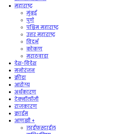
महाराष्ट्र
मुंबई
पुणे
पश्चिम महाराष्ट्र
उत्तर महाराष्ट्र
विदर्भ
कोकण
मराठवाडा
देश-विदेश
मनोरंजन
क्रीडा
आरोग्य
अर्थकारण
टेक्नॉलॉजी
राजकारण
क्राईम
आणखी +
लाईफस्टाईल