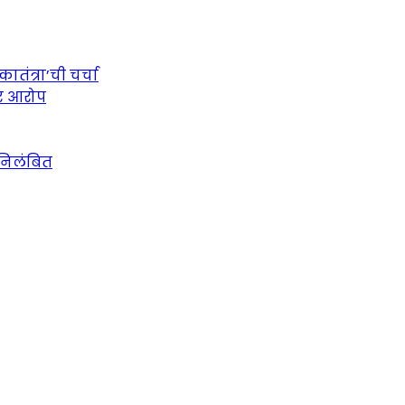
तंत्रा’ची चर्चा
ीर आरोप
 निलंबित
urce for Marathi News and Updates