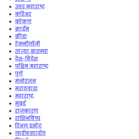
उत्तर महाराष्ट्र
करिअर
कोकण
क्राईम
क्रीडा
टेक्नॉलॉजी
ताज्या बातम्या
देश-विदेश
पश्चिम महाराष्ट्र
पुणे
मनोरंजन
मराठवाडा
महाराष्ट्र
मुंबई
राजकारण
राशिभविष्य
रिअल इस्टेट
लाईफस्टाईल