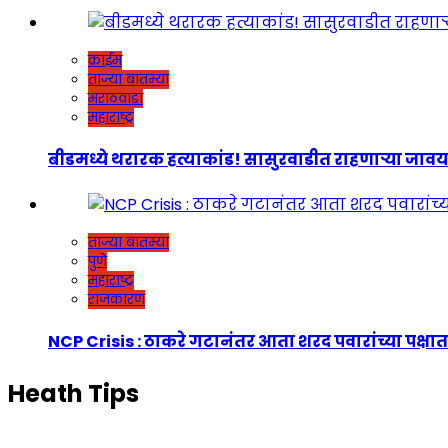
क्राईम
ताज्या बातम्या
मराठवाडा
महाराष्ट्र
बीडमध्ये थरारक हत्याकांड! सासुरवाडीत राहणाऱ्या जावयाच
ताज्या बातम्या
पुणे
महाराष्ट्र
राजकारण
NCP Crisis : ठाकरे गटानंतर आता शरद पवारांच्या पक्षात
Heath Tips