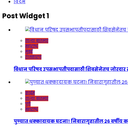
विदर्भ
Post Widget 1
ताज्या बातम्या
महाराष्ट्र
मुंबई
राजकारण
विधान परिषद उपसभापतीपदासाठी शिवसेनेतच जोरदार रस्सीखेच
क्राईम
ताज्या बातम्या
पुणे
महाराष्ट्र
पुण्यात धक्कादायक घटना! निवारागृहातील २६ वर्षीय कर