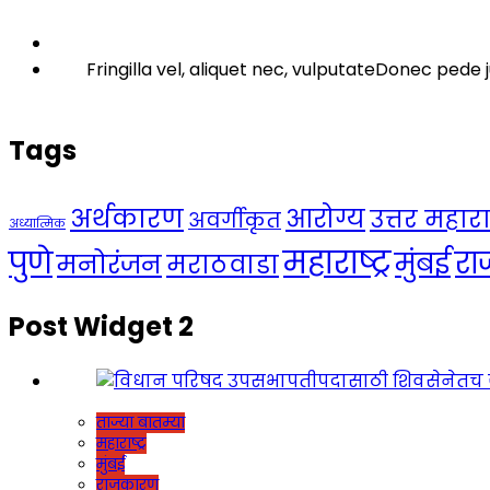
Fringilla vel, aliquet nec, vulputateDonec pede j
Tags
अर्थकारण
आरोग्य
उत्तर महाराष्
अवर्गीकृत
अध्यात्मिक
महाराष्ट्र
पुणे
र
मुंबई
मनोरंजन
मराठवाडा
Post Widget 2
ताज्या बातम्या
महाराष्ट्र
मुंबई
राजकारण