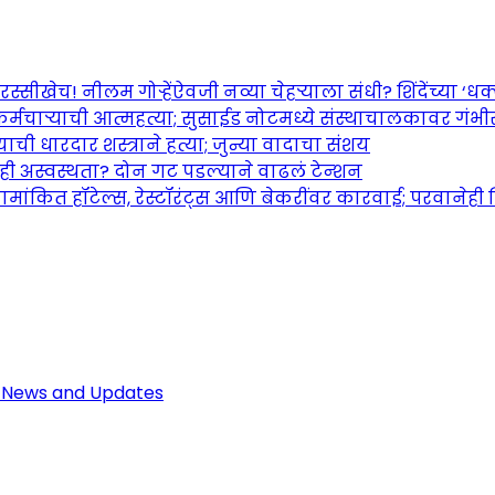
च! नीलम गोऱ्हेंऐवजी नव्या चेहऱ्याला संधी? शिंदेंच्या ‘धक्का
र्मचाऱ्याची आत्महत्या; सुसाईड नोटमध्ये संस्थाचालकावर गंभ
ची धारदार शस्त्राने हत्या; जुन्या वादाचा संशय
तही अस्वस्थता? दोन गट पडल्याने वाढलं टेन्शन
ामांकित हॉटेल्स, रेस्टॉरंट्स आणि बेकरींवर कारवाई; परवानेही
Maharashtra Jagran: Your Trusted So
r the Latest News