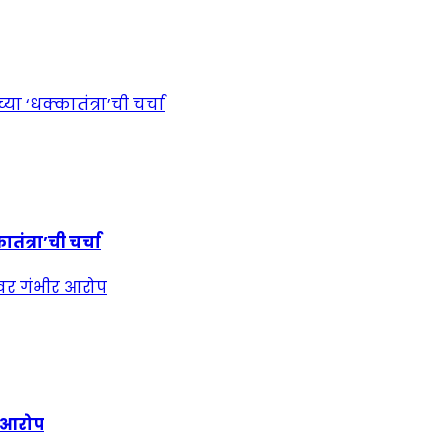
ंत्रा’ची चर्चा
र आरोप