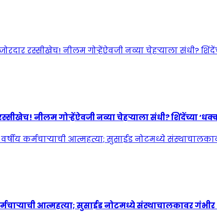
! नीलम गोऱ्हेंऐवजी नव्या चेहऱ्याला संधी? शिंदेंच्या ‘धक्कात
्मचाऱ्याची आत्महत्या; सुसाईड नोटमध्ये संस्थाचालकावर गंभी