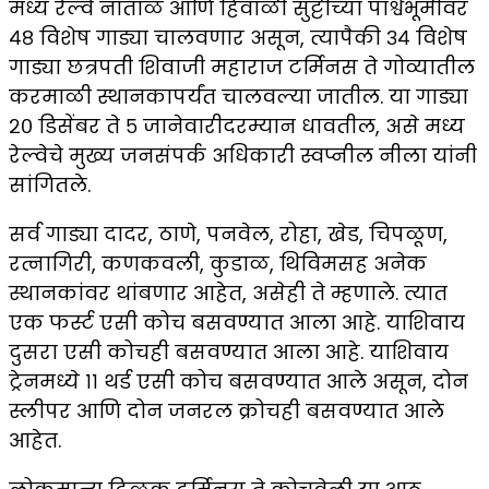
मध्य रेल्वे नाताळ आणि हिवाळी सुट्टीच्या पार्श्वभूमीवर
४८ विशेष गाड्या चालवणार असून, त्यापैकी ३४ विशेष
गाड्या छत्रपती शिवाजी महाराज टर्मिनस ते गोव्यातील
करमाळी स्थानकापर्यंत चालवल्या जातील. या गाड्या
२० डिसेंबर ते ५ जानेवारीदरम्यान धावतील, असे मध्य
रेल्वेचे मुख्य जनसंपर्क अधिकारी स्वप्नील नीला यांनी
सांगितले.
सर्व गाड्या दादर, ठाणे, पनवेल, रोहा, खेड, चिपळूण,
रत्नागिरी, कणकवली, कुडाळ, थिविमसह अनेक
स्थानकांवर थांबणार आहेत, असेही ते म्हणाले. त्यात
एक फर्स्ट एसी कोच बसवण्यात आला आहे. याशिवाय
दुसरा एसी कोचही बसवण्यात आला आहे. याशिवाय
ट्रेनमध्ये ११ थर्ड एसी कोच बसवण्यात आले असून, दोन
स्लीपर आणि दोन जनरल क्रोचही बसवण्यात आले
आहेत.