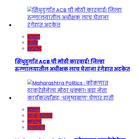
कोकण
क्राईम
महाराष्ट्र
सिंधुदुर्गात ACB ची मोठी कारवाई! जिल्हा
रुग्णालयातील अधीक्षक लाच घेताना रंगेहात अटकेत
कोकण
ताज्या बातम्या
महाराष्ट्र
राजकारण