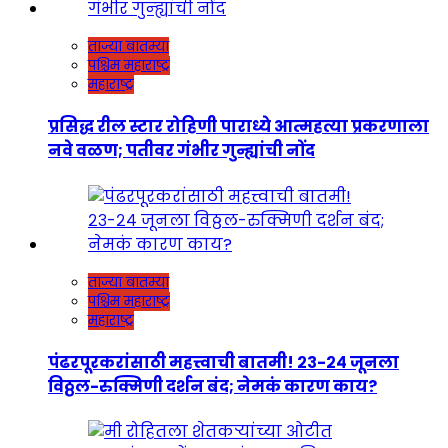
ताज्या बातम्या
पश्चिम महाराष्ट्र
महाराष्ट्र
प्रसिद्ध रील स्टार रोहिणी पाराध्ये आत्महत्या प्रकरणाला
नवे वळण; पतीवर गंभीर गुन्ह्यांची नोंद
ताज्या बातम्या
पश्चिम महाराष्ट्र
महाराष्ट्र
पंढरपूरकरांसाठी महत्त्वाची बातमी! २३-२४ जूनला
विठ्ठल-रुक्मिणी दर्शन बंद; नेमकं कारण काय?