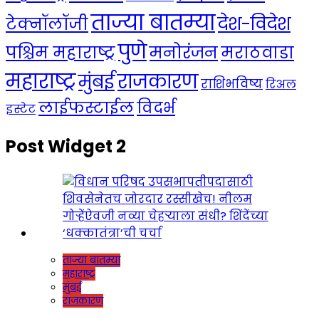
ताज्या बातम्या
देश-विदेश
टेक्नॉलॉजी
पुणे
मनोरंजन
पश्चिम महाराष्ट्र
मराठवाडा
महाराष्ट्र
राजकारण
मुंबई
राशिभविष्य
रिअल
लाईफस्टाईल
विदर्भ
इस्टेट
Post Widget 2
ताज्या बातम्या
महाराष्ट्र
मुंबई
राजकारण