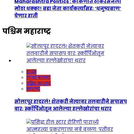
Maharashtra Politics : कोकणात ठाकरेसेनेला
मोठा धक्का! बडा नेता कार्यकर्त्यांसह; ‘धनुष्यबाण’
घेणार हाती
पश्चिम महाराष्ट्र
क्राईम
ताज्या बातम्या
पश्चिम महाराष्ट्र
महाराष्ट्र
सोलापूर हादरलं! शेतकरी नेत्यावर तलवारीने सपासप
वार; स्कॉर्पिओतून आलेल्या हल्लेखोरांचा थरार