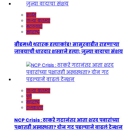
क्राईम
ताज्या बातम्या
मराठवाडा
महाराष्ट्र
बीडमध्ये थरारक हत्याकांड! सासुरवाडीत राहणाऱ्या
जावयाची धारदार शस्त्राने हत्या; जुन्या वादाचा संशय
ताज्या बातम्या
पुणे
महाराष्ट्र
राजकारण
NCP Crisis : ठाकरे गटानंतर आता शरद पवारांच्या
पक्षातही अस्वस्थता? दोन गट पडल्याने वाढलं टेन्शन