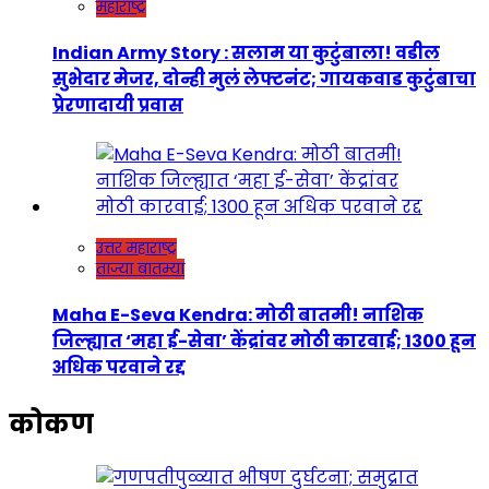
महाराष्ट्र
Indian Army Story : सलाम या कुटुंबाला! वडील
सुभेदार मेजर, दोन्ही मुलं लेफ्टनंट; गायकवाड कुटुंबाचा
प्रेरणादायी प्रवास
उत्तर महाराष्ट्र
ताज्या बातम्या
Maha E-Seva Kendra: मोठी बातमी! नाशिक
जिल्ह्यात ‘महा ई-सेवा’ केंद्रांवर मोठी कारवाई; 1300 हून
अधिक परवाने रद्द
कोकण