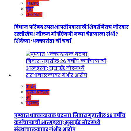
महाराष्ट्र
मुंबई
राजकारण
विधान परिषद उपसभापतीपदासाठी शिवसेनेतच जोरदार
रस्सीखेच! नीलम गोऱ्हेंऐवजी नव्या चेहऱ्याला संधी?
शिंदेंच्या ‘धक्कातंत्रा’ची चर्चा
क्राईम
ताज्या बातम्या
पुणे
महाराष्ट्र
पुण्यात धक्कादायक घटना! निवारागृहातील २६ वर्षीय
कर्मचाऱ्याची आत्महत्या; सुसाईड नोटमध्ये
संस्थाचालकावर गंभीर आरोप