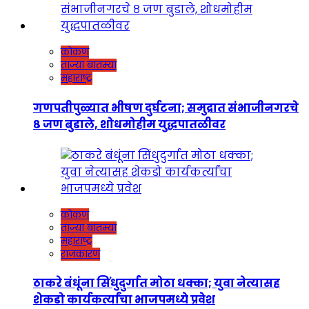
कोकण
ताज्या बातम्या
महाराष्ट्र
गणपतीपुळ्यात भीषण दुर्घटना; समुद्रात संभाजीनगरचे
८ जण बुडाले, शोधमोहीम युद्धपातळीवर
कोकण
ताज्या बातम्या
महाराष्ट्र
राजकारण
ठाकरे बंधूंना सिंधुदुर्गात मोठा धक्का; युवा नेत्यासह
शेकडो कार्यकर्त्यांचा भाजपमध्ये प्रवेश