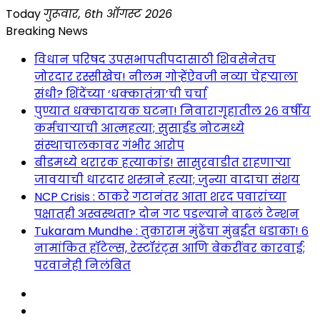
Skip
Today
गुरूवार, 6th ऑगस्ट 2026
to
Breaking News
content
विधान परिषद उपसभापतीपदासाठी शिवसेनेतच
जोरदार रस्सीखेच! नीलम गोऱ्हेंऐवजी नव्या चेहऱ्याला
संधी? शिंदेंच्या ‘धक्कातंत्रा’ची चर्चा
पुण्यात धक्कादायक घटना! निवारागृहातील २६ वर्षीय
कर्मचाऱ्याची आत्महत्या; सुसाईड नोटमध्ये
संस्थाचालकावर गंभीर आरोप
बीडमध्ये थरारक हत्याकांड! सासुरवाडीत राहणाऱ्या
जावयाची धारदार शस्त्राने हत्या; जुन्या वादाचा संशय
NCP Crisis : ठाकरे गटानंतर आता शरद पवारांच्या
पक्षातही अस्वस्थता? दोन गट पडल्याने वाढलं टेन्शन
Tukaram Mundhe : तुकाराम मुंढेंचा मुंबईत धडाका! ६
नामांकित हॉटेल्स, रेस्टॉरंट्स आणि बेकरींवर कारवाई;
परवानेही निलंबित