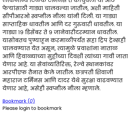
लोकमान्य टिळक टर्मिनस ते कोचुवेली या आठ
फेऱ्यांसाठी गाड्या चालवल्या जातील, अशी माहिती
सीपीआरओ स्वप्नील नीला यांनी दिली. या गाड्या
साप्ताहिक धावतील आणि दर गुरुवारी धावतील. या
गाड्या १९ डिसेंबर ते ९ जानेवारीदरम्यान धावतील.
यासोबतच पुण्याहून करमाळीपर्यंत सहा ट्रिप ट्रेन्सही
चालवण्यात येत असून, त्यामुळे प्रवाशांना नाताळ
आणि हिवाळ्याच्या सुट्टीच्या दिवशी त्यांच्या गावी जाता
येणार आहे. या सेवांव्यतिरिक्त, रेल्वे स्थानकांवर
आरपीएफ तैनात केले जातील. छत्रपती शिवाजी
महाराज टर्मिनस आणि दादर येथे सुरक्षा वाढवण्यात
येणार आहे, असेही स्वप्नील नीला म्हणाले.
Bookmark (
0
)
Please login to bookmark