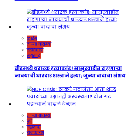
क्राईम
ताज्या बातम्या
मराठवाडा
महाराष्ट्र
बीडमध्ये थरारक हत्याकांड! सासुरवाडीत राहणाऱ्या
जावयाची धारदार शस्त्राने हत्या; जुन्या वादाचा संशय
ताज्या बातम्या
पुणे
महाराष्ट्र
राजकारण