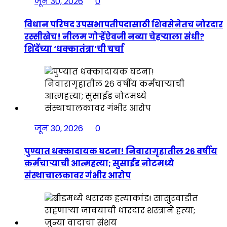
जून 30, 2026
0
विधान परिषद उपसभापतीपदासाठी शिवसेनेतच जोरदार
रस्सीखेच! नीलम गोऱ्हेंऐवजी नव्या चेहऱ्याला संधी?
शिंदेंच्या ‘धक्कातंत्रा’ची चर्चा
जून 30, 2026
0
पुण्यात धक्कादायक घटना! निवारागृहातील २६ वर्षीय
कर्मचाऱ्याची आत्महत्या; सुसाईड नोटमध्ये
संस्थाचालकावर गंभीर आरोप