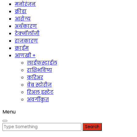
मनोरंजन
क्रीडा
आरोग्य
अर्थकारण
टेक्नॉलॉजी
राजकारण
क्राईम
आणखी +
लाईफस्टाईल
राशिभविष्य
करिअर
वेब स्टोरीज
रिअल इस्टेट
अवर्गीकृत
Menu
Search
for: