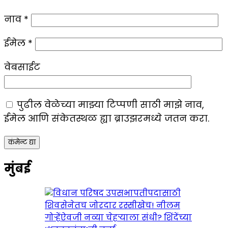
नाव
*
ईमेल
*
वेबसाईट
पुढील वेळेच्या माझ्या टिप्पणी साठी माझे नाव,
ईमेल आणि संकेतस्थळ ह्या ब्राउझरमध्ये जतन करा.
मुंबई