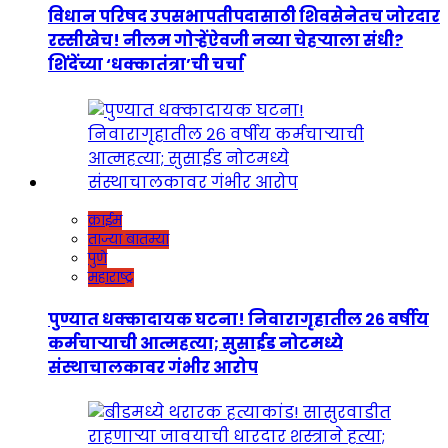
विधान परिषद उपसभापतीपदासाठी शिवसेनेतच जोरदार
रस्सीखेच! नीलम गोऱ्हेंऐवजी नव्या चेहऱ्याला संधी?
शिंदेंच्या ‘धक्कातंत्रा’ची चर्चा
क्राईम
ताज्या बातम्या
पुणे
महाराष्ट्र
पुण्यात धक्कादायक घटना! निवारागृहातील २६ वर्षीय
कर्मचाऱ्याची आत्महत्या; सुसाईड नोटमध्ये
संस्थाचालकावर गंभीर आरोप