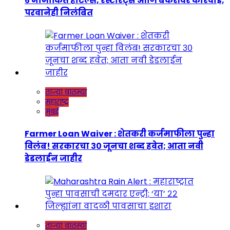
६ नामांकित हॉटेल्स, रेस्टॉरंट्स आणि बेकरींवर कारवाई;
परवानेही निलंबित
ताज्या बातम्या
महाराष्ट्र
मुंबई
Farmer Loan Waiver : शेतकरी कर्जमाफीला पुन्हा
विलंब! सरकारचा ३० जूनचा शब्द हवेत; आता नवी
डेडलाईन जाहीर
ताज्या बातम्या