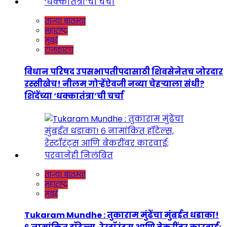
ताज्या बातम्या
महाराष्ट्र
मुंबई
राजकारण
विधान परिषद उपसभापतीपदासाठी शिवसेनेतच जोरदार
रस्सीखेच! नीलम गोऱ्हेंऐवजी नव्या चेहऱ्याला संधी?
शिंदेंच्या ‘धक्कातंत्रा’ची चर्चा
ताज्या बातम्या
महाराष्ट्र
मुंबई
Tukaram Mundhe : तुकाराम मुंढेंचा मुंबईत धडाका!