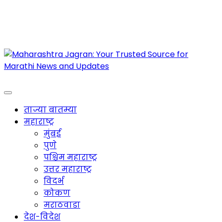
Maharashtra Jagran : Your Trusted Companion
for the Latest News
ताज्या बातम्या
महाराष्ट्र
मुंबई
पुणे
पश्चिम महाराष्ट्र
उत्तर महाराष्ट्र
विदर्भ
कोकण
मराठवाडा
देश-विदेश