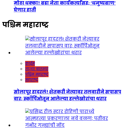
मोठा धक्का! बडा नेता कार्यकर्त्यांसह; ‘धनुष्यबाण’
घेणार हाती
पश्चिम महाराष्ट्र
क्राईम
ताज्या बातम्या
पश्चिम महाराष्ट्र
महाराष्ट्र
सोलापूर हादरलं! शेतकरी नेत्यावर तलवारीने सपासप
वार; स्कॉर्पिओतून आलेल्या हल्लेखोरांचा थरार