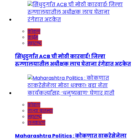
कोकण
क्राईम
महाराष्ट्र
सिंधुदुर्गात ACB ची मोठी कारवाई! जिल्हा
रुग्णालयातील अधीक्षक लाच घेताना रंगेहात अटकेत
कोकण
ताज्या बातम्या
महाराष्ट्र
राजकारण
Maharashtra Politics : कोकणात ठाकरेसेनेला