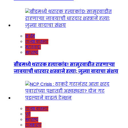
क्राईम
ताज्या बातम्या
मराठवाडा
महाराष्ट्र
बीडमध्ये थरारक हत्याकांड! सासुरवाडीत राहणाऱ्या
जावयाची धारदार शस्त्राने हत्या; जुन्या वादाचा संशय
ताज्या बातम्या
पुणे
महाराष्ट्र
राजकारण