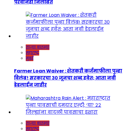
परवानेही निलंबित
ताज्या बातम्या
महाराष्ट्र
मुंबई
Farmer Loan Waiver : शेतकरी कर्जमाफीला पुन्हा
विलंब! सरकारचा ३० जूनचा शब्द हवेत; आता नवी
डेडलाईन जाहीर
ताज्या बातम्या
महाराष्ट्र