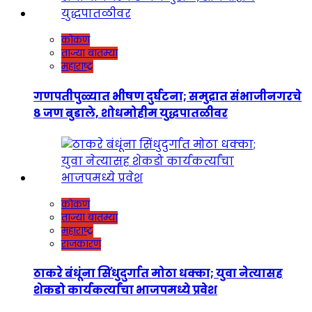
कोकण
ताज्या बातम्या
महाराष्ट्र
गणपतीपुळ्यात भीषण दुर्घटना; समुद्रात संभाजीनगरचे
८ जण बुडाले, शोधमोहीम युद्धपातळीवर
कोकण
ताज्या बातम्या
महाराष्ट्र
राजकारण
ठाकरे बंधूंना सिंधुदुर्गात मोठा धक्का; युवा नेत्यासह
शेकडो कार्यकर्त्यांचा भाजपमध्ये प्रवेश