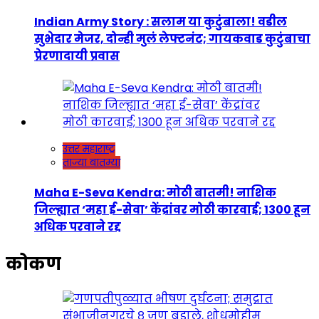
Indian Army Story : सलाम या कुटुंबाला! वडील
सुभेदार मेजर, दोन्ही मुलं लेफ्टनंट; गायकवाड कुटुंबाचा
प्रेरणादायी प्रवास
उत्तर महाराष्ट्र
ताज्या बातम्या
Maha E-Seva Kendra: मोठी बातमी! नाशिक
जिल्ह्यात ‘महा ई-सेवा’ केंद्रांवर मोठी कारवाई; 1300 हून
अधिक परवाने रद्द
कोकण