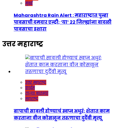
मुंबई
Maharashtra Rain Alert : महाराष्ट्रात पुन्हा
पावसाची दमदार एन्ट्री; ‘या’ २२ जिल्ह्यांना वादळी
पावसाचा इशारा
उत्तर महाराष्ट्र
उत्तर महाराष्ट्र
क्राईम
ताज्या बातम्या
महाराष्ट्र
बापाची सावली होण्याचं स्वप्न अधुरं; शेतात काम
करताना वीज कोसळून तरुणाचा दुर्दैवी मृत्यू