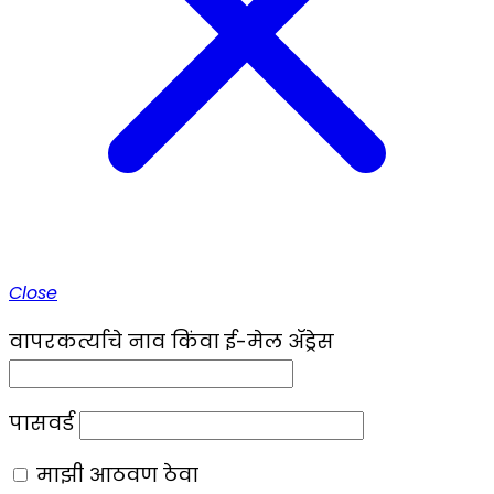
Close
वापरकर्त्याचे नाव किंवा ई-मेल ॲड्रेस
पासवर्ड
माझी आठवण ठेवा