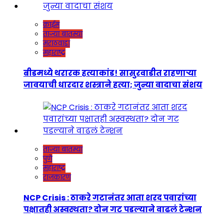
क्राईम
ताज्या बातम्या
मराठवाडा
महाराष्ट्र
बीडमध्ये थरारक हत्याकांड! सासुरवाडीत राहणाऱ्या
जावयाची धारदार शस्त्राने हत्या; जुन्या वादाचा संशय
ताज्या बातम्या
पुणे
महाराष्ट्र
राजकारण
NCP Crisis : ठाकरे गटानंतर आता शरद पवारांच्या
पक्षातही अस्वस्थता? दोन गट पडल्याने वाढलं टेन्शन