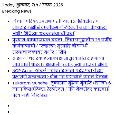
Skip
Today
शुक्रवार, 7th ऑगस्ट 2026
to
Breaking News
content
विधान परिषद उपसभापतीपदासाठी शिवसेनेतच
जोरदार रस्सीखेच! नीलम गोऱ्हेंऐवजी नव्या चेहऱ्याला
संधी? शिंदेंच्या ‘धक्कातंत्रा’ची चर्चा
पुण्यात धक्कादायक घटना! निवारागृहातील २६ वर्षीय
कर्मचाऱ्याची आत्महत्या; सुसाईड नोटमध्ये
संस्थाचालकावर गंभीर आरोप
बीडमध्ये थरारक हत्याकांड! सासुरवाडीत राहणाऱ्या
जावयाची धारदार शस्त्राने हत्या; जुन्या वादाचा संशय
NCP Crisis : ठाकरे गटानंतर आता शरद पवारांच्या
पक्षातही अस्वस्थता? दोन गट पडल्याने वाढलं टेन्शन
Tukaram Mundhe : तुकाराम मुंढेंचा मुंबईत धडाका! ६
नामांकित हॉटेल्स, रेस्टॉरंट्स आणि बेकरींवर कारवाई;
परवानेही निलंबित