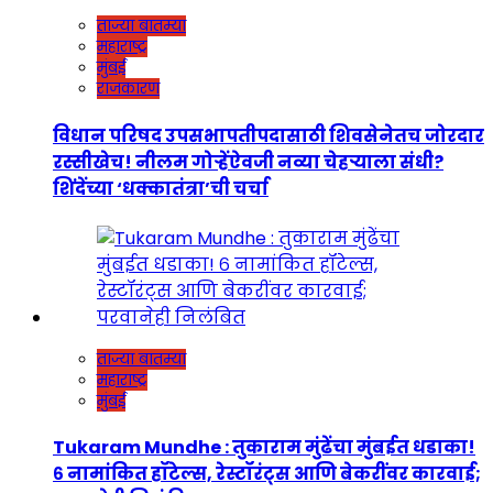
ताज्या बातम्या
महाराष्ट्र
मुंबई
राजकारण
विधान परिषद उपसभापतीपदासाठी शिवसेनेतच जोरदार
रस्सीखेच! नीलम गोऱ्हेंऐवजी नव्या चेहऱ्याला संधी?
शिंदेंच्या ‘धक्कातंत्रा’ची चर्चा
ताज्या बातम्या
महाराष्ट्र
मुंबई
Tukaram Mundhe : तुकाराम मुंढेंचा मुंबईत धडाका!
६ नामांकित हॉटेल्स, रेस्टॉरंट्स आणि बेकरींवर कारवाई;