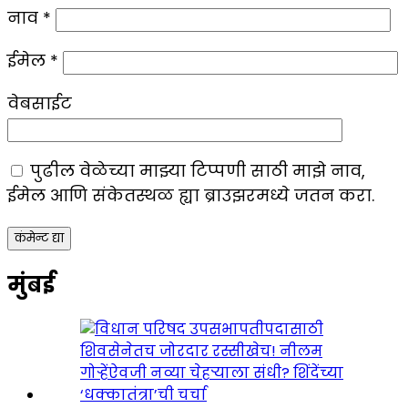
नाव
*
ईमेल
*
वेबसाईट
पुढील वेळेच्या माझ्या टिप्पणी साठी माझे नाव,
ईमेल आणि संकेतस्थळ ह्या ब्राउझरमध्ये जतन करा.
मुंबई