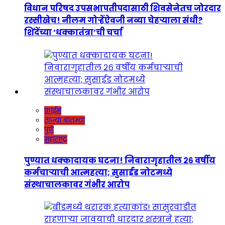
विधान परिषद उपसभापतीपदासाठी शिवसेनेतच जोरदार
रस्सीखेच! नीलम गोऱ्हेंऐवजी नव्या चेहऱ्याला संधी?
शिंदेंच्या ‘धक्कातंत्रा’ची चर्चा
क्राईम
ताज्या बातम्या
पुणे
महाराष्ट्र
पुण्यात धक्कादायक घटना! निवारागृहातील २६ वर्षीय
कर्मचाऱ्याची आत्महत्या; सुसाईड नोटमध्ये
संस्थाचालकावर गंभीर आरोप