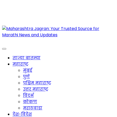
Maharashtra Jagran : Your Trusted Companion
for the Latest News
ताज्या बातम्या
महाराष्ट्र
मुंबई
पुणे
पश्चिम महाराष्ट्र
उत्तर महाराष्ट्र
विदर्भ
कोकण
मराठवाडा
देश-विदेश