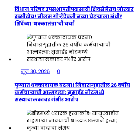
विधान परिषद उपसभापतीपदासाठी शिवसेनेतच जोरदार
रस्सीखेच! नीलम गोऱ्हेंऐवजी नव्या चेहऱ्याला संधी?
शिंदेंच्या ‘धक्कातंत्रा’ची चर्चा
जून 30, 2026
0
पुण्यात धक्कादायक घटना! निवारागृहातील २६ वर्षीय
कर्मचाऱ्याची आत्महत्या; सुसाईड नोटमध्ये
संस्थाचालकावर गंभीर आरोप