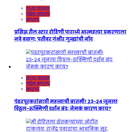
ताज्या बातम्या
पश्चिम महाराष्ट्र
महाराष्ट्र
प्रसिद्ध रील स्टार रोहिणी पाराध्ये आत्महत्या प्रकरणाला
नवे वळण; पतीवर गंभीर गुन्ह्यांची नोंद
ताज्या बातम्या
पश्चिम महाराष्ट्र
महाराष्ट्र
पंढरपूरकरांसाठी महत्त्वाची बातमी! २३-२४ जूनला
विठ्ठल-रुक्मिणी दर्शन बंद; नेमकं कारण काय?