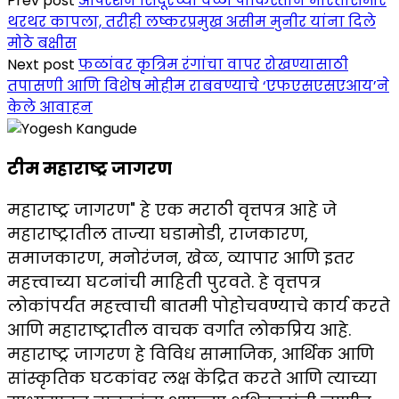
Prev post
ऑपरेशन सिंदूरच्या वेळी पाकिस्तान भारतासमोर
थरथर कापला, तरीही लष्करप्रमुख असीम मुनीर यांना दिले
मोठे बक्षीस
Next post
फळांवर कृत्रिम रंगांचा वापर रोखण्यासाठी
तपासणी आणि विशेष मोहीम राबवण्याचे ‘एफएसएसएआय’ने
केले आवाहन
टीम महाराष्ट्र जागरण
महाराष्ट्र जागरण" हे एक मराठी वृत्तपत्र आहे जे
महाराष्ट्रातील ताज्या घडामोडी, राजकारण,
समाजकारण, मनोरंजन, खेळ, व्यापार आणि इतर
महत्त्वाच्या घटनांची माहिती पुरवते. हे वृत्तपत्र
लोकांपर्यंत महत्त्वाची बातमी पोहोचवण्याचे कार्य करते
आणि महाराष्ट्रातील वाचक वर्गात लोकप्रिय आहे.
महाराष्ट्र जागरण हे विविध सामाजिक, आर्थिक आणि
सांस्कृतिक घटकांवर लक्ष केंद्रित करते आणि त्याच्या