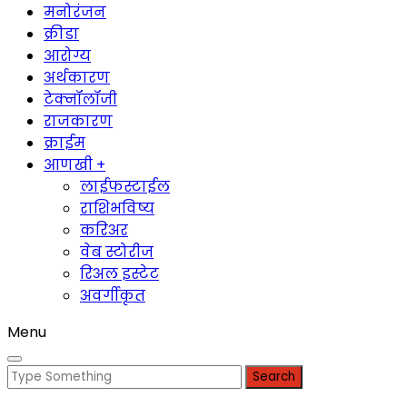
मनोरंजन
क्रीडा
आरोग्य
अर्थकारण
टेक्नॉलॉजी
राजकारण
क्राईम
आणखी +
लाईफस्टाईल
राशिभविष्य
करिअर
वेब स्टोरीज
रिअल इस्टेट
अवर्गीकृत
Menu
Search
for: