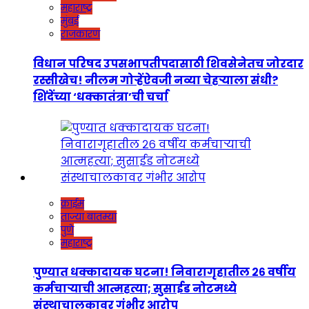
महाराष्ट्र
मुंबई
राजकारण
विधान परिषद उपसभापतीपदासाठी शिवसेनेतच जोरदार
रस्सीखेच! नीलम गोऱ्हेंऐवजी नव्या चेहऱ्याला संधी?
शिंदेंच्या ‘धक्कातंत्रा’ची चर्चा
क्राईम
ताज्या बातम्या
पुणे
महाराष्ट्र
पुण्यात धक्कादायक घटना! निवारागृहातील २६ वर्षीय
कर्मचाऱ्याची आत्महत्या; सुसाईड नोटमध्ये
संस्थाचालकावर गंभीर आरोप