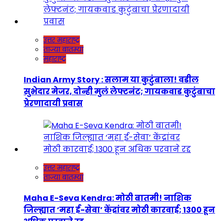
उत्तर महाराष्ट्र
ताज्या बातम्या
महाराष्ट्र
Indian Army Story : सलाम या कुटुंबाला! वडील
सुभेदार मेजर, दोन्ही मुलं लेफ्टनंट; गायकवाड कुटुंबाचा
प्रेरणादायी प्रवास
उत्तर महाराष्ट्र
ताज्या बातम्या
Maha E-Seva Kendra: मोठी बातमी! नाशिक
जिल्ह्यात ‘महा ई-सेवा’ केंद्रांवर मोठी कारवाई; 1300 हून