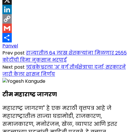
X
LinkedIn
Copy
Link
Gmail
Panvel
Share
Prev post
राज्यातील 64 लाख शेतकऱ्यांना मिळणार 2555
कोटींची विमा नुकसान भरपाई
Next post
त्र्यंबकेश्वरला 'अ' वर्ग तीर्थक्षेत्राचा दर्जा; सरकारने
जारी केला शासन निर्णय
टीम महाराष्ट्र जागरण
महाराष्ट्र जागरण" हे एक मराठी वृत्तपत्र आहे जे
महाराष्ट्रातील ताज्या घडामोडी, राजकारण,
समाजकारण, मनोरंजन, खेळ, व्यापार आणि इतर
महत्त्वाच्या घटनांची माहिती पुरवते. हे वृत्तपत्र