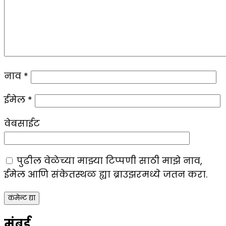
नाव
*
ईमेल
*
वेबसाईट
पुढील वेळेच्या माझ्या टिप्पणी साठी माझे नाव,
ईमेल आणि संकेतस्थळ ह्या ब्राउझरमध्ये जतन करा.
मुंबई