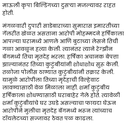
माऊली कृपा बिल्डिंगच्या दुसऱ्या मजल्यावर राहत
होती.
मंगळवारी दुपारी साडेबाराच्या सुमारास इमारतीच्या
गॅलरीत खेळत असताना आरोपी मोहम्मदने हर्षिकाला
आपल्या घरामध्ये आणले आणि बुटाच्या लेसने तिची
गळा आवळून हत्या केली. त्यानंतर त्याने रेग्झीन
बॅगमध्ये तिचा मृतदेह भरला. हर्षिका अचानक बेपत्ता
झाल्यानंतर तिच्या कुटुंबीयांनी शोधाशोध सुरू केली.
तळोजा पोलीस ठाण्यात कुटुंबीयांनी तक्रार केली.
यामुळे आरोपीला तिच्या मृदेहाची विल्हेवाट
लावण्यासाठी वेळ मिळाला नाही. शर्मा कुटुंबीय
हर्षिकाला शोधण्यासाठी घराबाहेर गेले होते. त्यावेळी
शर्मा कुटुंबीयांचे घर उघडे असल्याचा फायदा घेऊन
आरोपीने मुलीचा मृतदेह बॅगमध्ये भरून त्यांच्याच
टॉयलेटच्या सज्जावर ठेवत पळ काढला.