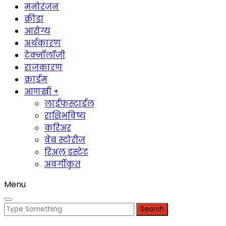
मनोरंजन
क्रीडा
आरोग्य
अर्थकारण
टेक्नॉलॉजी
राजकारण
क्राईम
आणखी +
लाईफस्टाईल
राशिभविष्य
करिअर
वेब स्टोरीज
रिअल इस्टेट
अवर्गीकृत
Menu
Search
for: