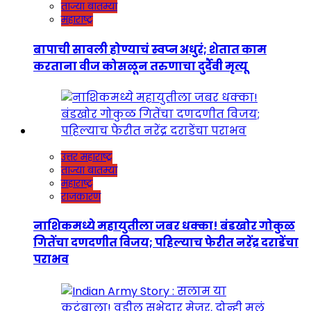
ताज्या बातम्या
महाराष्ट्र
बापाची सावली होण्याचं स्वप्न अधुरं; शेतात काम
करताना वीज कोसळून तरुणाचा दुर्दैवी मृत्यू
उत्तर महाराष्ट्र
ताज्या बातम्या
महाराष्ट्र
राजकारण
नाशिकमध्ये महायुतीला जबर धक्का! बंडखोर गोकुळ
गितेंचा दणदणीत विजय; पहिल्याच फेरीत नरेंद्र दराडेंचा
पराभव