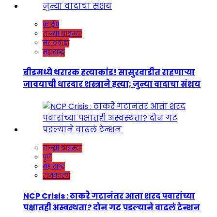
क्राईम
ताज्या बातम्या
मराठवाडा
महाराष्ट्र
बीडमध्ये थरारक हत्याकांड! सासुरवाडीत राहणाऱ्या
जावयाची धारदार शस्त्राने हत्या; जुन्या वादाचा संशय
ताज्या बातम्या
पुणे
महाराष्ट्र
राजकारण
NCP Crisis : ठाकरे गटानंतर आता शरद पवारांच्या
पक्षातही अस्वस्थता? दोन गट पडल्याने वाढलं टेन्शन