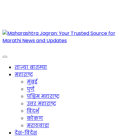
Maharashtra Jagran : Your Trusted Companion
for the Latest News
ताज्या बातम्या
महाराष्ट्र
मुंबई
पुणे
पश्चिम महाराष्ट्र
उत्तर महाराष्ट्र
विदर्भ
कोकण
मराठवाडा
देश-विदेश