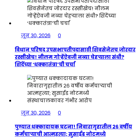
जून 30, 2026
0
विधान परिषद उपसभापतीपदासाठी शिवसेनेतच जोरदार
रस्सीखेच! नीलम गोऱ्हेंऐवजी नव्या चेहऱ्याला संधी?
शिंदेंच्या ‘धक्कातंत्रा’ची चर्चा
जून 30, 2026
0
पुण्यात धक्कादायक घटना! निवारागृहातील २६ वर्षीय
कर्मचाऱ्याची आत्महत्या; सुसाईड नोटमध्ये