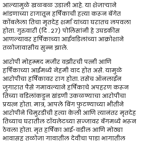
आल्यामुळे खळबळ उडाली आहे. या शेजाऱ्याने
भांडणाच्या रागातून हर्षिकाची हत्या करून बॅगेत
कोंबलेला तिचा मृतदेह शर्मा यांच्या घरातच लपवला
होता. गुरुवारी (दि . २७) पोलिसांनी हे उघडकीस
आणल्यावर हर्षिकाच्या आईवडिलांच्या आक्रोशाने
तळोजावासीय सुन्न झाले.
आरोपी मोहम्मद मजीर वझीरची पत्नी आणि
हर्षिकाच्या आईमध्ये नेहमी वाद होत असे. यामुळे
आरोपीचा हर्षिकावर राग होता. तसेच ऑनलाईन
जुगारात पैसे गमावल्याने हर्षिकाचे अपहरण करून
तिच्या वडिलांकडून खंडणी उकळण्याचा आरोपीचा
प्रयत्न होता. मात्र, आपले बिंग फुटण्याच्या भीतीने
आरोपीने चिमुरडीची हत्या केली आणि त्यानंतर मृतदेह
तिच्याच घरातील टॉयलेटच्या सज्जावर बॅगमध्ये भरून
ठेवला होता. मृत हर्षिका आई-वडील आणि मोठ्या
भावासह तळोजा गावातील देवीचा पाडा भागातील