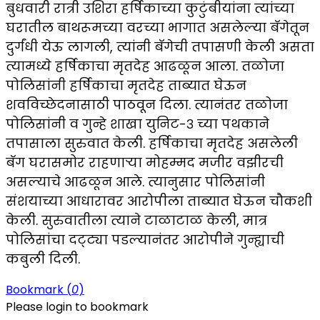
बुधवारी रात्री उशिरा हर्षिकाच्या कुटुंबीयांना त्यांच्या
घरातील बाथरूमच्या वरच्या भागात असलेल्या बॅगेतून
दुर्गंधी येऊ लागली, त्यांनी बॅगेची तपासणी केली असता
त्यामध्ये हर्षिकाचा मृतदेह आढळून आला. तळोजा
पोलिसांनी हर्षिकाचा मृतदेह ताब्यात घेऊन
शवविच्छेदनासाठी पाठवून दिला. त्यानंतर तळोजा
पोलिसांनी व गुन्हे शाखा युनिट-३ च्या पथकाने
तपासाला सुरुवात केली. हर्षिकाचा मृतदेह असलेली
बॅग घरासमोर राहणाऱ्या मोहम्मद मजीर वझीरची
असल्याचे आढळून आले. त्यानुसार पोलिसांनी
संशयाच्या आधारावर आरोपीला ताब्यात घेऊन चौकशी
केली. सुरुवातीला त्याने टाळाटाळ केली, मात्र
पोलिसांचा दट्ट्या पडल्यानंतर आरोपीने गुन्ह्याची
कबुली दिली.
Bookmark (
0
)
Please login to bookmark