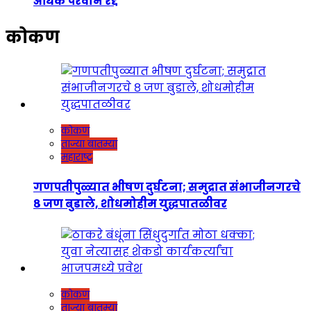
अधिक परवाने रद्द
कोकण
कोकण
ताज्या बातम्या
महाराष्ट्र
गणपतीपुळ्यात भीषण दुर्घटना; समुद्रात संभाजीनगरचे
८ जण बुडाले, शोधमोहीम युद्धपातळीवर
कोकण
ताज्या बातम्या