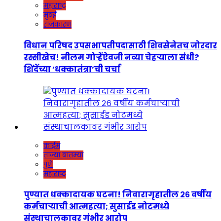
महाराष्ट्र
मुंबई
राजकारण
विधान परिषद उपसभापतीपदासाठी शिवसेनेतच जोरदार
रस्सीखेच! नीलम गोऱ्हेंऐवजी नव्या चेहऱ्याला संधी?
शिंदेंच्या ‘धक्कातंत्रा’ची चर्चा
क्राईम
ताज्या बातम्या
पुणे
महाराष्ट्र
पुण्यात धक्कादायक घटना! निवारागृहातील २६ वर्षीय
कर्मचाऱ्याची आत्महत्या; सुसाईड नोटमध्ये
संस्थाचालकावर गंभीर आरोप