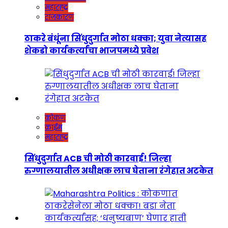
महाराष्ट्र
राजकारण
ठाकरे बंधूंना सिंधुदुर्गात मोठा धक्का; युवा नेत्यासह
शेकडो कार्यकर्त्यांचा भाजपमध्ये प्रवेश
कोकण
क्राईम
महाराष्ट्र
सिंधुदुर्गात ACB ची मोठी कारवाई! जिल्हा
रुग्णालयातील अधीक्षक लाच घेताना रंगेहात अटकेत