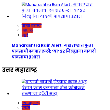
ताज्या बातम्या
महाराष्ट्र
मुंबई
Maharashtra Rain Alert : महाराष्ट्रात पुन्हा
पावसाची दमदार एन्ट्री; ‘या’ २२ जिल्ह्यांना वादळी
पावसाचा इशारा
उत्तर महाराष्ट्र
उत्तर महाराष्ट्र
क्राईम