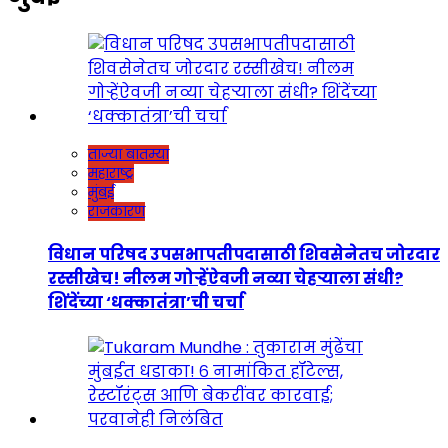
ताज्या बातम्या
महाराष्ट्र
मुंबई
राजकारण
विधान परिषद उपसभापतीपदासाठी शिवसेनेतच जोरदार
रस्सीखेच! नीलम गोऱ्हेंऐवजी नव्या चेहऱ्याला संधी?
शिंदेंच्या ‘धक्कातंत्रा’ची चर्चा