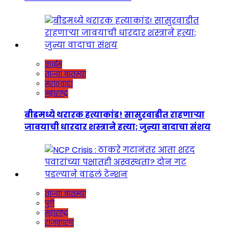
क्राईम
ताज्या बातम्या
मराठवाडा
महाराष्ट्र
बीडमध्ये थरारक हत्याकांड! सासुरवाडीत राहणाऱ्या
जावयाची धारदार शस्त्राने हत्या; जुन्या वादाचा संशय
ताज्या बातम्या
पुणे
महाराष्ट्र
राजकारण