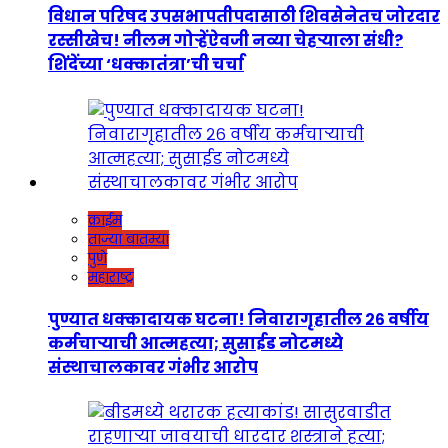
विधान परिषद उपसभापतीपदासाठी शिवसेनेतच जोरदार
रस्सीखेच! नीलम गोऱ्हेंऐवजी नव्या चेहऱ्याला संधी?
शिंदेंच्या ‘धक्कातंत्रा’ची चर्चा
क्राईम
ताज्या बातम्या
पुणे
महाराष्ट्र
पुण्यात धक्कादायक घटना! निवारागृहातील २६ वर्षीय
कर्मचाऱ्याची आत्महत्या; सुसाईड नोटमध्ये
संस्थाचालकावर गंभीर आरोप