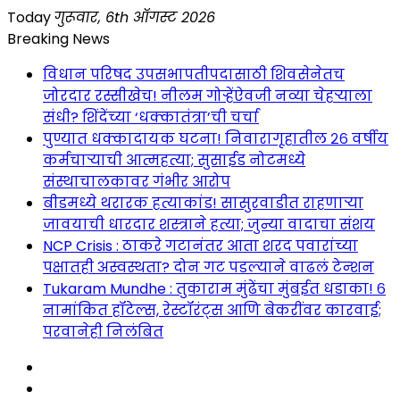
Skip
Today
गुरूवार, 6th ऑगस्ट 2026
to
Breaking News
content
विधान परिषद उपसभापतीपदासाठी शिवसेनेतच
जोरदार रस्सीखेच! नीलम गोऱ्हेंऐवजी नव्या चेहऱ्याला
संधी? शिंदेंच्या ‘धक्कातंत्रा’ची चर्चा
पुण्यात धक्कादायक घटना! निवारागृहातील २६ वर्षीय
कर्मचाऱ्याची आत्महत्या; सुसाईड नोटमध्ये
संस्थाचालकावर गंभीर आरोप
बीडमध्ये थरारक हत्याकांड! सासुरवाडीत राहणाऱ्या
जावयाची धारदार शस्त्राने हत्या; जुन्या वादाचा संशय
NCP Crisis : ठाकरे गटानंतर आता शरद पवारांच्या
पक्षातही अस्वस्थता? दोन गट पडल्याने वाढलं टेन्शन
Tukaram Mundhe : तुकाराम मुंढेंचा मुंबईत धडाका! ६
नामांकित हॉटेल्स, रेस्टॉरंट्स आणि बेकरींवर कारवाई;
परवानेही निलंबित