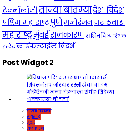
ताज्या बातम्या
देश-विदेश
टेक्नॉलॉजी
पुणे
मनोरंजन
पश्चिम महाराष्ट्र
मराठवाडा
महाराष्ट्र
राजकारण
मुंबई
राशिभविष्य
रिअल
लाईफस्टाईल
विदर्भ
इस्टेट
Post Widget 2
ताज्या बातम्या
महाराष्ट्र
मुंबई
राजकारण