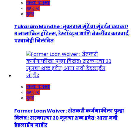
ताज्या बातम्या
महाराष्ट्र
मुंबई
Tukaram Mundhe : तुकाराम मुंढेंचा मुंबईत धडाका!
६ नामांकित हॉटेल्स, रेस्टॉरंट्स आणि बेकरींवर कारवाई;
परवानेही निलंबित
ताज्या बातम्या
महाराष्ट्र
मुंबई
Farmer Loan Waiver : शेतकरी कर्जमाफीला पुन्हा
विलंब! सरकारचा ३० जूनचा शब्द हवेत; आता नवी
डेडलाईन जाहीर