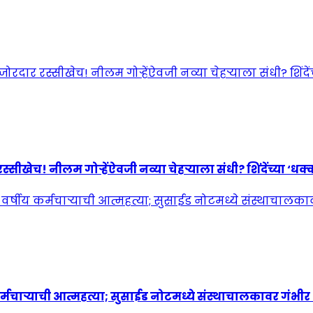
! नीलम गोऱ्हेंऐवजी नव्या चेहऱ्याला संधी? शिंदेंच्या ‘धक्कात
्मचाऱ्याची आत्महत्या; सुसाईड नोटमध्ये संस्थाचालकावर गंभी