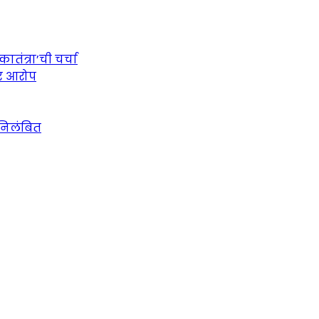
तंत्रा’ची चर्चा
ीर आरोप
 निलंबित
urce for Marathi News and Updates