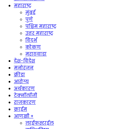
महाराष्ट्र
मुंबई
पुणे
पश्चिम महाराष्ट्र
उत्तर महाराष्ट्र
विदर्भ
कोकण
मराठवाडा
देश-विदेश
मनोरंजन
क्रीडा
आरोग्य
अर्थकारण
टेक्नॉलॉजी
राजकारण
क्राईम
आणखी +
लाईफस्टाईल