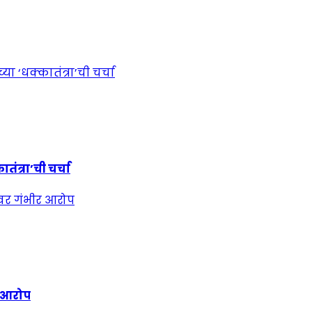
ंत्रा’ची चर्चा
र आरोप