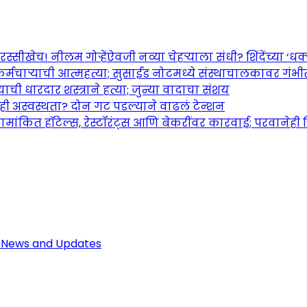
च! नीलम गोऱ्हेंऐवजी नव्या चेहऱ्याला संधी? शिंदेंच्या ‘धक्का
र्मचाऱ्याची आत्महत्या; सुसाईड नोटमध्ये संस्थाचालकावर गंभ
ची धारदार शस्त्राने हत्या; जुन्या वादाचा संशय
तही अस्वस्थता? दोन गट पडल्याने वाढलं टेन्शन
ामांकित हॉटेल्स, रेस्टॉरंट्स आणि बेकरींवर कारवाई; परवानेही
Maharashtra Jagran: Your Trusted So
r the Latest News