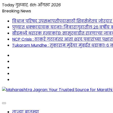
Skip
Today
गुरूवार, 6th ऑगस्ट 2026
to
Breaking News
content
विधान परिषद उपसभापतीपदासाठी शिवसेनेतच जोरदार रस्सीखे
पुण्यात धक्कादायक घटना! निवारागृहातील २६ वर्षीय क
बीडमध्ये थरारक हत्याकांड! सासुरवाडीत राहणाऱ्या जावया
NCP Crisis : ठाकरे गटानंतर आता शरद पवारांच्या पक्षा
Tukaram Mundhe : तुकाराम मुंढेंचा मुंबईत धडाका! ६ न
Maharashtra Jagran : Your Trusted Companion fo
ताज्या बातम्या