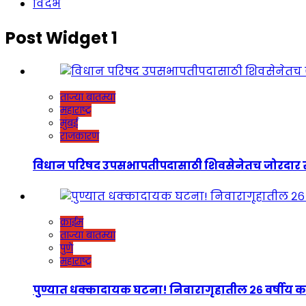
विदर्भ
Post Widget 1
ताज्या बातम्या
महाराष्ट्र
मुंबई
राजकारण
विधान परिषद उपसभापतीपदासाठी शिवसेनेतच जोरदार रस्सीखेच
क्राईम
ताज्या बातम्या
पुणे
महाराष्ट्र
पुण्यात धक्कादायक घटना! निवारागृहातील २६ वर्षीय कर