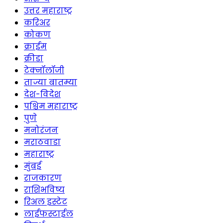
उत्तर महाराष्ट्र
करिअर
कोकण
क्राईम
क्रीडा
टेक्नॉलॉजी
ताज्या बातम्या
देश-विदेश
पश्चिम महाराष्ट्र
पुणे
मनोरंजन
मराठवाडा
महाराष्ट्र
मुंबई
राजकारण
राशिभविष्य
रिअल इस्टेट
लाईफस्टाईल