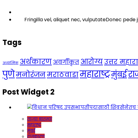
Fringilla vel, aliquet nec, vulputateDonec pede j
Tags
अर्थकारण
आरोग्य
उत्तर महाराष्
अवर्गीकृत
अध्यात्मिक
महाराष्ट्र
पुणे
र
मुंबई
मनोरंजन
मराठवाडा
Post Widget 2
ताज्या बातम्या
महाराष्ट्र
मुंबई
राजकारण