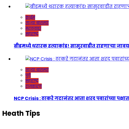
क्राईम
ताज्या बातम्या
मराठवाडा
महाराष्ट्र
बीडमध्ये थरारक हत्याकांड! सासुरवाडीत राहणाऱ्या जावयाच
ताज्या बातम्या
पुणे
महाराष्ट्र
राजकारण
NCP Crisis : ठाकरे गटानंतर आता शरद पवारांच्या पक्षात
Heath Tips