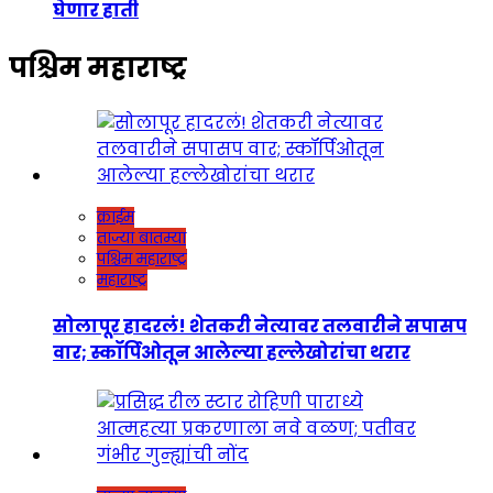
घेणार हाती
पश्चिम महाराष्ट्र
क्राईम
ताज्या बातम्या
पश्चिम महाराष्ट्र
महाराष्ट्र
सोलापूर हादरलं! शेतकरी नेत्यावर तलवारीने सपासप
वार; स्कॉर्पिओतून आलेल्या हल्लेखोरांचा थरार