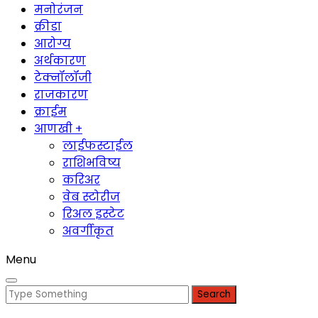
मनोरंजन
क्रीडा
आरोग्य
अर्थकारण
टेक्नॉलॉजी
राजकारण
क्राईम
आणखी +
लाईफस्टाईल
राशिभविष्य
करिअर
वेब स्टोरीज
रिअल इस्टेट
अवर्गीकृत
Menu
Search
for: