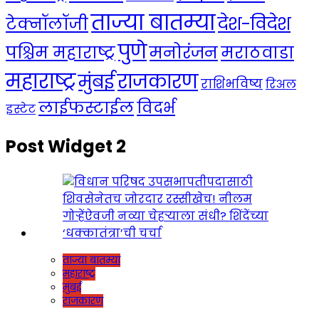
ताज्या बातम्या
देश-विदेश
टेक्नॉलॉजी
पुणे
मनोरंजन
पश्चिम महाराष्ट्र
मराठवाडा
महाराष्ट्र
राजकारण
मुंबई
राशिभविष्य
रिअल
लाईफस्टाईल
विदर्भ
इस्टेट
Post Widget 2
ताज्या बातम्या
महाराष्ट्र
मुंबई
राजकारण