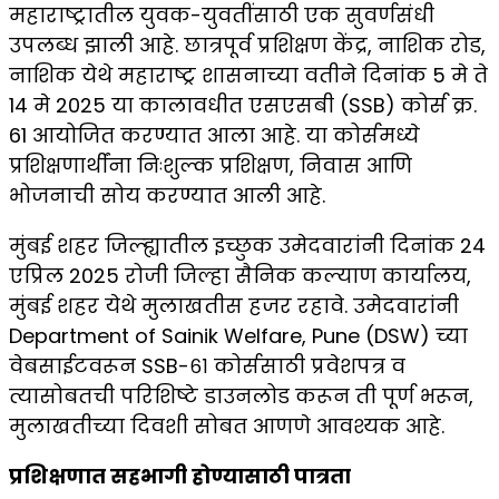
महाराष्ट्रातील युवक-युवतींसाठी एक सुवर्णसंधी
उपलब्ध झाली आहे. छात्रपूर्व प्रशिक्षण केंद्र, नाशिक रोड,
नाशिक येथे महाराष्ट्र शासनाच्या वतीने दिनांक 5 मे ते
14 मे 2025 या कालावधीत एसएसबी (SSB) कोर्स क्र.
61 आयोजित करण्यात आला आहे. या कोर्समध्ये
प्रशिक्षणार्थींना निःशुल्क प्रशिक्षण, निवास आणि
भोजनाची सोय करण्यात आली आहे.
मुंबई शहर जिल्ह्यातील इच्छुक उमेदवारांनी दिनांक 24
एप्रिल 2025 रोजी जिल्हा सैनिक कल्याण कार्यालय,
मुंबई शहर येथे मुलाखतीस हजर रहावे. उमेदवारांनी
Department of Sainik Welfare, Pune (DSW) च्या
वेबसाईटवरून SSB-६१ कोर्ससाठी प्रवेशपत्र व
त्यासोबतची परिशिष्टे डाउनलोड करून ती पूर्ण भरून,
मुलाखतीच्या दिवशी सोबत आणणे आवश्यक आहे.
प्रशिक्षणात सहभागी होण्यासाठी पात्रता