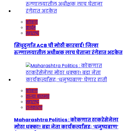
कोकण
क्राईम
महाराष्ट्र
सिंधुदुर्गात ACB ची मोठी कारवाई! जिल्हा
रुग्णालयातील अधीक्षक लाच घेताना रंगेहात अटकेत
कोकण
ताज्या बातम्या
महाराष्ट्र
राजकारण
Maharashtra Politics : कोकणात ठाकरेसेनेला
मोठा धक्का! बडा नेता कार्यकर्त्यांसह; ‘धनुष्यबाण’