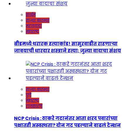
क्राईम
ताज्या बातम्या
मराठवाडा
महाराष्ट्र
बीडमध्ये थरारक हत्याकांड! सासुरवाडीत राहणाऱ्या
जावयाची धारदार शस्त्राने हत्या; जुन्या वादाचा संशय
ताज्या बातम्या
पुणे
महाराष्ट्र
राजकारण
NCP Crisis : ठाकरे गटानंतर आता शरद पवारांच्या
पक्षातही अस्वस्थता? दोन गट पडल्याने वाढलं टेन्शन