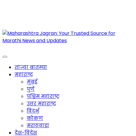
Maharashtra Jagran : Your Trusted Companion
for the Latest News
ताज्या बातम्या
महाराष्ट्र
मुंबई
पुणे
पश्चिम महाराष्ट्र
उत्तर महाराष्ट्र
विदर्भ
कोकण
मराठवाडा
देश-विदेश