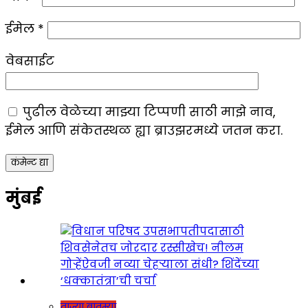
ईमेल
*
वेबसाईट
पुढील वेळेच्या माझ्या टिप्पणी साठी माझे नाव,
ईमेल आणि संकेतस्थळ ह्या ब्राउझरमध्ये जतन करा.
मुंबई
ताज्या बातम्या