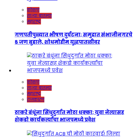
कोकण
ताज्या बातम्या
महाराष्ट्र
गणपतीपुळ्यात भीषण दुर्घटना; समुद्रात संभाजीनगरचे
८ जण बुडाले, शोधमोहीम युद्धपातळीवर
कोकण
ताज्या बातम्या
महाराष्ट्र
राजकारण
ठाकरे बंधूंना सिंधुदुर्गात मोठा धक्का; युवा नेत्यासह
शेकडो कार्यकर्त्यांचा भाजपमध्ये प्रवेश