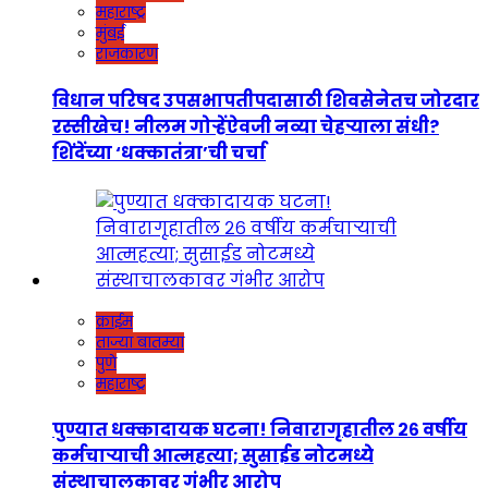
महाराष्ट्र
मुंबई
राजकारण
विधान परिषद उपसभापतीपदासाठी शिवसेनेतच जोरदार
रस्सीखेच! नीलम गोऱ्हेंऐवजी नव्या चेहऱ्याला संधी?
शिंदेंच्या ‘धक्कातंत्रा’ची चर्चा
क्राईम
ताज्या बातम्या
पुणे
महाराष्ट्र
पुण्यात धक्कादायक घटना! निवारागृहातील २६ वर्षीय
कर्मचाऱ्याची आत्महत्या; सुसाईड नोटमध्ये
संस्थाचालकावर गंभीर आरोप