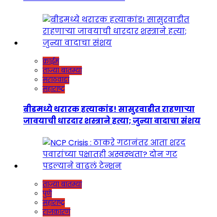
क्राईम
ताज्या बातम्या
मराठवाडा
महाराष्ट्र
बीडमध्ये थरारक हत्याकांड! सासुरवाडीत राहणाऱ्या
जावयाची धारदार शस्त्राने हत्या; जुन्या वादाचा संशय
ताज्या बातम्या
पुणे
महाराष्ट्र
राजकारण