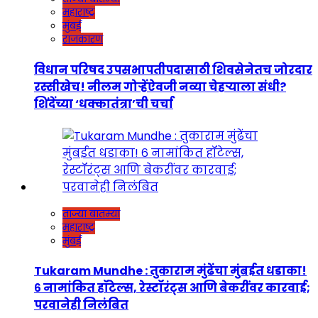
महाराष्ट्र
मुंबई
राजकारण
विधान परिषद उपसभापतीपदासाठी शिवसेनेतच जोरदार
रस्सीखेच! नीलम गोऱ्हेंऐवजी नव्या चेहऱ्याला संधी?
शिंदेंच्या ‘धक्कातंत्रा’ची चर्चा
ताज्या बातम्या
महाराष्ट्र
मुंबई
Tukaram Mundhe : तुकाराम मुंढेंचा मुंबईत धडाका!
६ नामांकित हॉटेल्स, रेस्टॉरंट्स आणि बेकरींवर कारवाई;
परवानेही निलंबित