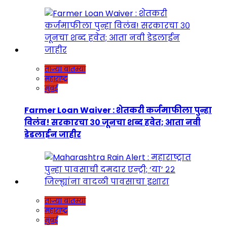
ताज्या बातम्या
महाराष्ट्र
मुंबई
Farmer Loan Waiver : शेतकरी कर्जमाफीला पुन्हा
विलंब! सरकारचा ३० जूनचा शब्द हवेत; आता नवी
डेडलाईन जाहीर
ताज्या बातम्या
महाराष्ट्र
मुंबई