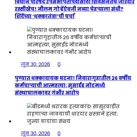
विधान परिषद उपसभापतीपदासाठी शिवसेनेतच जोरदार
रस्सीखेच! नीलम गोऱ्हेंऐवजी नव्या चेहऱ्याला संधी?
शिंदेंच्या ‘धक्कातंत्रा’ची चर्चा
जून 30, 2026
0
पुण्यात धक्कादायक घटना! निवारागृहातील २६ वर्षीय
कर्मचाऱ्याची आत्महत्या; सुसाईड नोटमध्ये
संस्थाचालकावर गंभीर आरोप
जून 30, 2026
0