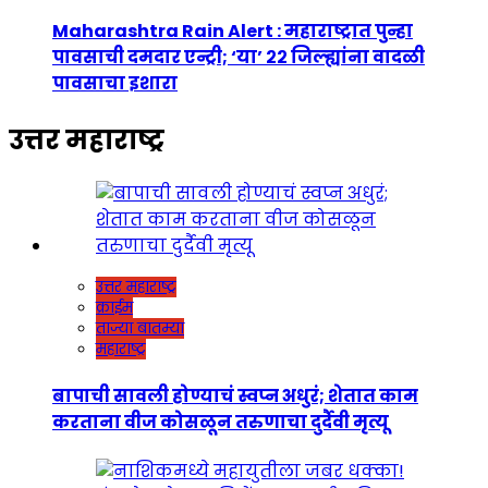
Maharashtra Rain Alert : महाराष्ट्रात पुन्हा
पावसाची दमदार एन्ट्री; ‘या’ २२ जिल्ह्यांना वादळी
पावसाचा इशारा
उत्तर महाराष्ट्र
उत्तर महाराष्ट्र
क्राईम
ताज्या बातम्या
महाराष्ट्र
बापाची सावली होण्याचं स्वप्न अधुरं; शेतात काम
करताना वीज कोसळून तरुणाचा दुर्दैवी मृत्यू