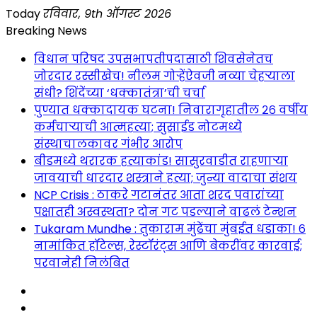
Skip
Today
रविवार, 9th ऑगस्ट 2026
to
Breaking News
content
विधान परिषद उपसभापतीपदासाठी शिवसेनेतच
जोरदार रस्सीखेच! नीलम गोऱ्हेंऐवजी नव्या चेहऱ्याला
संधी? शिंदेंच्या ‘धक्कातंत्रा’ची चर्चा
पुण्यात धक्कादायक घटना! निवारागृहातील २६ वर्षीय
कर्मचाऱ्याची आत्महत्या; सुसाईड नोटमध्ये
संस्थाचालकावर गंभीर आरोप
बीडमध्ये थरारक हत्याकांड! सासुरवाडीत राहणाऱ्या
जावयाची धारदार शस्त्राने हत्या; जुन्या वादाचा संशय
NCP Crisis : ठाकरे गटानंतर आता शरद पवारांच्या
पक्षातही अस्वस्थता? दोन गट पडल्याने वाढलं टेन्शन
Tukaram Mundhe : तुकाराम मुंढेंचा मुंबईत धडाका! ६
नामांकित हॉटेल्स, रेस्टॉरंट्स आणि बेकरींवर कारवाई;
परवानेही निलंबित