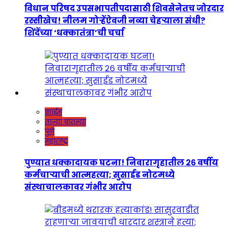
विधान परिषद उपसभापतीपदासाठी शिवसेनेतच जोरदार
रस्सीखेच! नीलम गोऱ्हेंऐवजी नव्या चेहऱ्याला संधी?
शिंदेंच्या ‘धक्कातंत्रा’ची चर्चा
क्राईम
ताज्या बातम्या
पुणे
महाराष्ट्र
पुण्यात धक्कादायक घटना! निवारागृहातील २६ वर्षीय
कर्मचाऱ्याची आत्महत्या; सुसाईड नोटमध्ये
संस्थाचालकावर गंभीर आरोप