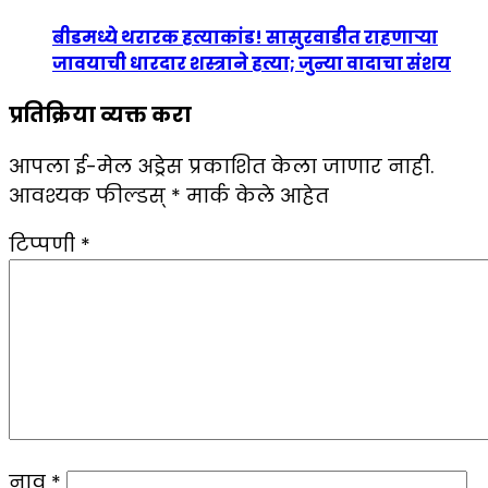
बीडमध्ये थरारक हत्याकांड! सासुरवाडीत राहणाऱ्या
जावयाची धारदार शस्त्राने हत्या; जुन्या वादाचा संशय
प्रतिक्रिया व्यक्त करा
आपला ई-मेल अड्रेस प्रकाशित केला जाणार नाही.
आवश्यक फील्डस्
*
मार्क केले आहेत
टिप्पणी
*
नाव
*