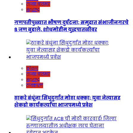
ताज्या बातम्या
महाराष्ट्र
गणपतीपुळ्यात भीषण दुर्घटना; समुद्रात संभाजीनगरचे
८ जण बुडाले, शोधमोहीम युद्धपातळीवर
कोकण
ताज्या बातम्या
महाराष्ट्र
राजकारण
ठाकरे बंधूंना सिंधुदुर्गात मोठा धक्का; युवा नेत्यासह
शेकडो कार्यकर्त्यांचा भाजपमध्ये प्रवेश