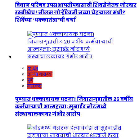
विधान परिषद उपसभापतीपदासाठी शिवसेनेतच जोरदार
रस्सीखेच! नीलम गोऱ्हेंऐवजी नव्या चेहऱ्याला संधी?
शिंदेंच्या ‘धक्कातंत्रा’ची चर्चा
क्राईम
ताज्या बातम्या
पुणे
महाराष्ट्र
पुण्यात धक्कादायक घटना! निवारागृहातील २६ वर्षीय
कर्मचाऱ्याची आत्महत्या; सुसाईड नोटमध्ये
संस्थाचालकावर गंभीर आरोप