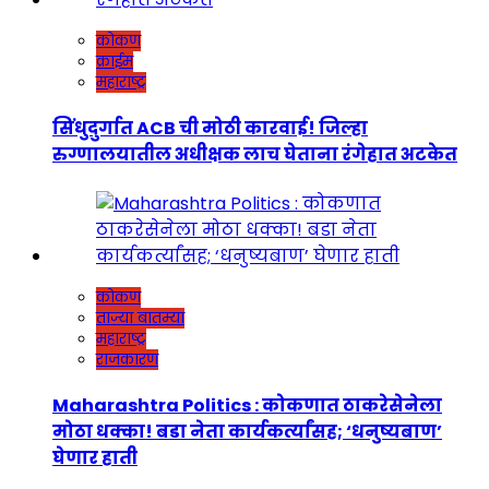
कोकण
क्राईम
महाराष्ट्र
सिंधुदुर्गात ACB ची मोठी कारवाई! जिल्हा
रुग्णालयातील अधीक्षक लाच घेताना रंगेहात अटकेत
कोकण
ताज्या बातम्या
महाराष्ट्र
राजकारण
Maharashtra Politics : कोकणात ठाकरेसेनेला
मोठा धक्का! बडा नेता कार्यकर्त्यांसह; ‘धनुष्यबाण’
घेणार हाती