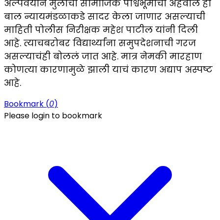
अल्पवयीन मुलांचा सामाजिक पार्श्वभूमीचा अहवाल हा
बाल न्यायमंडळाकडे सादर केला जाणार असल्याची
माहिती पोलीस निरीक्षक महेश पाटील यांनी दिली
आहे. त्याचबरोबर विद्यार्थ्यांना समुपदेशनाची गरज
असल्याचंही बोललं जात आहे. मात्र नेमकी मारहाण
कोणत्या कारणामुळे झाली याचं कारण अद्याप अस्पष्ट
आहे.
Bookmark (
0
)
Please login to bookmark