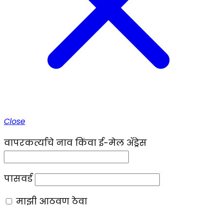
Close
वापरकर्त्याचे नाव किंवा ई-मेल ॲड्रेस
पासवर्ड
माझी आठवण ठेवा