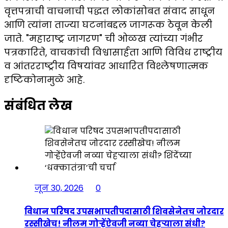
वृत्तपत्राची वाचनाची पद्धत लोकांसोबत संवाद साधून
आणि त्यांना ताज्या घटनांबद्दल जागरूक ठेवून केली
जाते. "महाराष्ट्र जागरण" ची ओळख त्यांच्या गंभीर
पत्रकारिते, वाचकांची विश्वासार्हता आणि विविध राष्ट्रीय
व आंतरराष्ट्रीय विषयांवर आधारित विश्लेषणात्मक
दृष्टिकोनामुळे आहे.
संबंधित लेख
जून 30, 2026
0
विधान परिषद उपसभापतीपदासाठी शिवसेनेतच जोरदार
रस्सीखेच! नीलम गोऱ्हेंऐवजी नव्या चेहऱ्याला संधी?