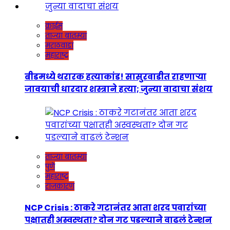
क्राईम
ताज्या बातम्या
मराठवाडा
महाराष्ट्र
बीडमध्ये थरारक हत्याकांड! सासुरवाडीत राहणाऱ्या
जावयाची धारदार शस्त्राने हत्या; जुन्या वादाचा संशय
ताज्या बातम्या
पुणे
महाराष्ट्र
राजकारण
NCP Crisis : ठाकरे गटानंतर आता शरद पवारांच्या
पक्षातही अस्वस्थता? दोन गट पडल्याने वाढलं टेन्शन