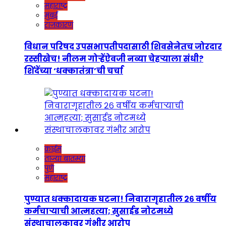
महाराष्ट्र
मुंबई
राजकारण
विधान परिषद उपसभापतीपदासाठी शिवसेनेतच जोरदार
रस्सीखेच! नीलम गोऱ्हेंऐवजी नव्या चेहऱ्याला संधी?
शिंदेंच्या ‘धक्कातंत्रा’ची चर्चा
क्राईम
ताज्या बातम्या
पुणे
महाराष्ट्र
पुण्यात धक्कादायक घटना! निवारागृहातील २६ वर्षीय
कर्मचाऱ्याची आत्महत्या; सुसाईड नोटमध्ये
संस्थाचालकावर गंभीर आरोप