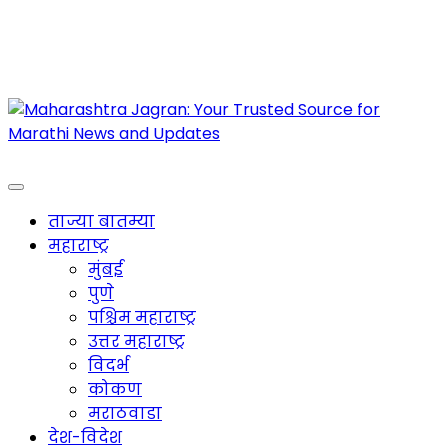
Maharashtra Jagran : Your Trusted Companion
for the Latest News
ताज्या बातम्या
महाराष्ट्र
मुंबई
पुणे
पश्चिम महाराष्ट्र
उत्तर महाराष्ट्र
विदर्भ
कोकण
मराठवाडा
देश-विदेश