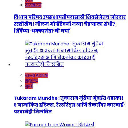
राजकारण
विधान परिषद उपसभापतीपदासाठी शिवसेनेतच जोरदार
रस्सीखेच! नीलम गोऱ्हेंऐवजी नव्या चेहऱ्याला संधी?
शिंदेंच्या ‘धक्कातंत्रा’ची चर्चा
ताज्या बातम्या
महाराष्ट्र
मुंबई
Tukaram Mundhe : तुकाराम मुंढेंचा मुंबईत धडाका!
६ नामांकित हॉटेल्स, रेस्टॉरंट्स आणि बेकरींवर कारवाई;
परवानेही निलंबित