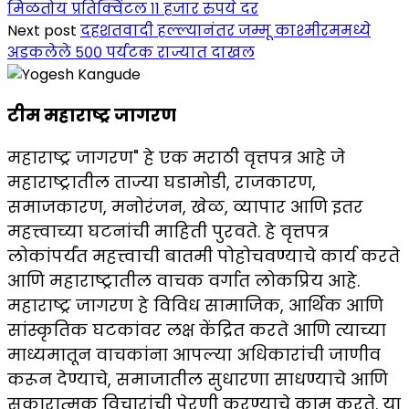
मिळतोय प्रतिक्विंटल ११ हजार रुपये दर
Next post
दहशतवादी हल्ल्यानंतर जम्मू काश्मीरममध्ये
अडकलेले ५०० पर्यटक राज्यात दाखल
टीम महाराष्ट्र जागरण
महाराष्ट्र जागरण" हे एक मराठी वृत्तपत्र आहे जे
महाराष्ट्रातील ताज्या घडामोडी, राजकारण,
समाजकारण, मनोरंजन, खेळ, व्यापार आणि इतर
महत्त्वाच्या घटनांची माहिती पुरवते. हे वृत्तपत्र
लोकांपर्यंत महत्त्वाची बातमी पोहोचवण्याचे कार्य करते
आणि महाराष्ट्रातील वाचक वर्गात लोकप्रिय आहे.
महाराष्ट्र जागरण हे विविध सामाजिक, आर्थिक आणि
सांस्कृतिक घटकांवर लक्ष केंद्रित करते आणि त्याच्या
माध्यमातून वाचकांना आपल्या अधिकारांची जाणीव
करून देण्याचे, समाजातील सुधारणा साधण्याचे आणि
सकारात्मक विचारांची पेरणी करण्याचे काम करते. या