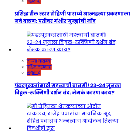
महाराष्ट्र
प्रसिद्ध रील स्टार रोहिणी पाराध्ये आत्महत्या प्रकरणाला
नवे वळण; पतीवर गंभीर गुन्ह्यांची नोंद
ताज्या बातम्या
पश्चिम महाराष्ट्र
महाराष्ट्र
पंढरपूरकरांसाठी महत्त्वाची बातमी! २३-२४ जूनला
विठ्ठल-रुक्मिणी दर्शन बंद; नेमकं कारण काय?