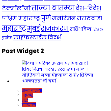
ताज्या बातम्या
देश-विदेश
टेक्नॉलॉजी
पुणे
मनोरंजन
पश्चिम महाराष्ट्र
मराठवाडा
महाराष्ट्र
राजकारण
मुंबई
राशिभविष्य
रिअल
लाईफस्टाईल
विदर्भ
इस्टेट
Post Widget 2
ताज्या बातम्या
महाराष्ट्र
मुंबई
राजकारण