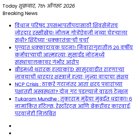
Skip
Today
शुक्रवार, 7th ऑगस्ट 2026
to
Breaking News
content
विधान परिषद उपसभापतीपदासाठी शिवसेनेतच
जोरदार रस्सीखेच! नीलम गोऱ्हेंऐवजी नव्या चेहऱ्याला
संधी? शिंदेंच्या ‘धक्कातंत्रा’ची चर्चा
पुण्यात धक्कादायक घटना! निवारागृहातील २६ वर्षीय
कर्मचाऱ्याची आत्महत्या; सुसाईड नोटमध्ये
संस्थाचालकावर गंभीर आरोप
बीडमध्ये थरारक हत्याकांड! सासुरवाडीत राहणाऱ्या
जावयाची धारदार शस्त्राने हत्या; जुन्या वादाचा संशय
NCP Crisis : ठाकरे गटानंतर आता शरद पवारांच्या
पक्षातही अस्वस्थता? दोन गट पडल्याने वाढलं टेन्शन
Tukaram Mundhe : तुकाराम मुंढेंचा मुंबईत धडाका! ६
नामांकित हॉटेल्स, रेस्टॉरंट्स आणि बेकरींवर कारवाई;
परवानेही निलंबित