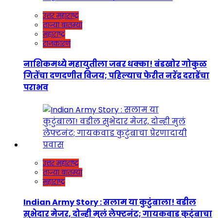
उत्तर महाराष्ट्र
ताज्या बातम्या
महाराष्ट्र
राजकारण
नाशिकमध्ये महायुतीला जबर धक्का! बंडखोर गोकुळ
गितेंचा दणदणीत विजय; पहिल्याच फेरीत नरेंद्र दराडेंचा
पराभव
उत्तर महाराष्ट्र
ताज्या बातम्या
महाराष्ट्र
Indian Army Story : सलाम या कुटुंबाला! वडील
सुभेदार मेजर, दोन्ही मुलं लेफ्टनंट; गायकवाड कुटुंबाचा