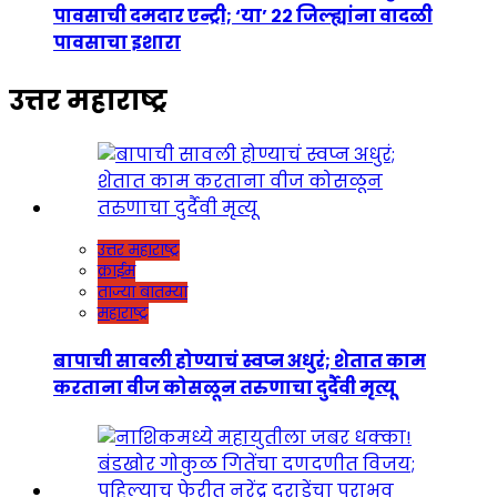
पावसाची दमदार एन्ट्री; ‘या’ २२ जिल्ह्यांना वादळी
पावसाचा इशारा
उत्तर महाराष्ट्र
उत्तर महाराष्ट्र
क्राईम
ताज्या बातम्या
महाराष्ट्र
बापाची सावली होण्याचं स्वप्न अधुरं; शेतात काम
करताना वीज कोसळून तरुणाचा दुर्दैवी मृत्यू