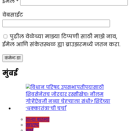
ईमेल
*
वेबसाईट
पुढील वेळेच्या माझ्या टिप्पणी साठी माझे नाव,
ईमेल आणि संकेतस्थळ ह्या ब्राउझरमध्ये जतन करा.
मुंबई
ताज्या बातम्या
महाराष्ट्र
मुंबई