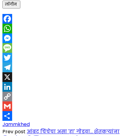
Facebook
WhatsApp
Messenger
Message
Twitter
Telegram
X
LinkedIn
Copy
Link
Gmail
Jammkhed
Share
Prev post
आंबट चिंचेचा असा 'हा' गोडवा... शेतकऱ्यांना