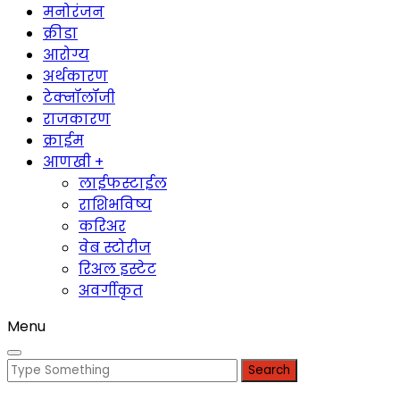
मनोरंजन
क्रीडा
आरोग्य
अर्थकारण
टेक्नॉलॉजी
राजकारण
क्राईम
आणखी +
लाईफस्टाईल
राशिभविष्य
करिअर
वेब स्टोरीज
रिअल इस्टेट
अवर्गीकृत
Menu
Search
for: