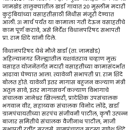
जामखेड तालुक्यातील खर्डा गावात २० मुस्लीम मदारी
कुटुंबियांच्या वसाहतीसाठी निधीस मंजूरी देण्यात
आली. ३१ मार्च पर्यंत या कामाला गती देऊन वसाहतीचे
काम पूर्ण करावे, असे निर्देश विधानपरिषद सभापती
प्रा. राम शिंदे यांनी दिले.
विधानपरिषद येथे मौजे खर्डा (ता. जामखेड)
अहिल्यानगर जिल्ह्यातील यशवंतराव चव्हाण मुक्त
वसाहत योजनेंतर्गत मदारी वसाहतीच्या कामासंदर्भात
आढावा घेण्यात आला. त्यावेळी सभापती प्रा. राम शिंदे
बोलत होते. यावेळी इतर मागास बहुजन कल्याण मंत्री
अतुल सावे, इतर मागासवर्ग कल्याण विभागाचे
संचालक ज्ञानेश्वर खिल्लारी, प्रादेशिक उपसंचालक
भगवान वीर, सहाय्यक संचालक विनोद लोंढे, खर्डा
ग्रामपंचायतीच्या सरपंच संजीवनी पाटील, कृषी उत्पन्न
बाजार समितीचे संचालक वैजीनाथ पाटील, माजी
सभापती रवींद्र सुरवसे, ग्रामपंचायत सदस्य गणेश शिंदे,