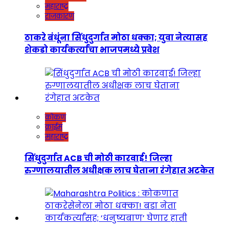
महाराष्ट्र
राजकारण
ठाकरे बंधूंना सिंधुदुर्गात मोठा धक्का; युवा नेत्यासह
शेकडो कार्यकर्त्यांचा भाजपमध्ये प्रवेश
कोकण
क्राईम
महाराष्ट्र
सिंधुदुर्गात ACB ची मोठी कारवाई! जिल्हा
रुग्णालयातील अधीक्षक लाच घेताना रंगेहात अटकेत