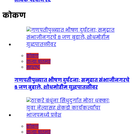
कोकण
कोकण
ताज्या बातम्या
महाराष्ट्र
गणपतीपुळ्यात भीषण दुर्घटना; समुद्रात संभाजीनगरचे
८ जण बुडाले, शोधमोहीम युद्धपातळीवर
कोकण
ताज्या बातम्या