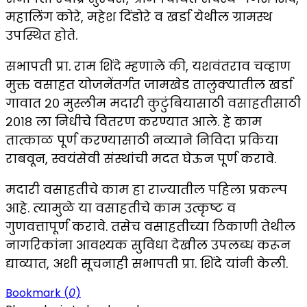
महालिंग कोरे, महेश दिंडोरे व खर्डा येथील ग्रामस्थ
उपस्थित होते.
सभापती प्रा. राम शिंदे म्हणाले की, यशवंतराव चव्हाण
मुक्त वसाहत योजनेंतर्गत जामखेड तालुक्यातील खर्डा
गावात २० मुस्लीम मदारी कुटुंबियासाठी वसाहतीसाठी
२०१८ ला निधीचे वितरण करण्यात आले. हे काम
तात्काळ पूर्ण करण्यासाठी नव्याने निविदा प्रकिया
राबवून, स्वयंसेवी संस्थांची मदत घेऊन पूर्ण करावे.
मदारी वसाहतीचे काम हा राज्यातील पहिला प्रकल्प
आहे. त्यामुळे या वसाहतीचे काम उत्कृष्ट व
गुणवत्तापूर्ण करावे. तसेच वसाहतीच्या ठिकाणी तेथील
नागरिकांना आवश्यक सुविधा देखील उपलब्ध करून
द्याव्यात, अशी सूचनाही सभापती प्रा. शिंदे यांनी केली.
Bookmark (
0
)