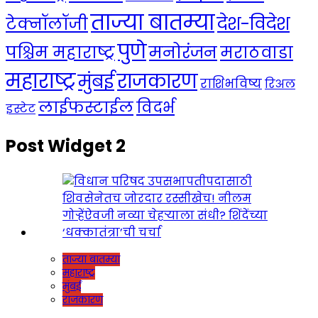
ताज्या बातम्या
देश-विदेश
टेक्नॉलॉजी
पुणे
मनोरंजन
पश्चिम महाराष्ट्र
मराठवाडा
महाराष्ट्र
राजकारण
मुंबई
राशिभविष्य
रिअल
लाईफस्टाईल
विदर्भ
इस्टेट
Post Widget 2
ताज्या बातम्या
महाराष्ट्र
मुंबई
राजकारण