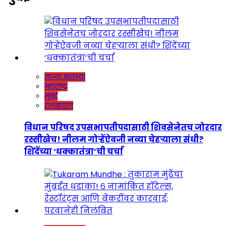
ताज्या बातम्या
महाराष्ट्र
मुंबई
राजकारण
विधान परिषद उपसभापतीपदासाठी शिवसेनेतच जोरदार
रस्सीखेच! नीलम गोऱ्हेंऐवजी नव्या चेहऱ्याला संधी?
शिंदेंच्या ‘धक्कातंत्रा’ची चर्चा