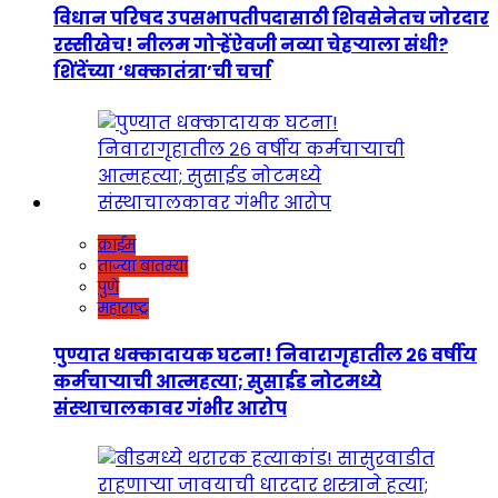
विधान परिषद उपसभापतीपदासाठी शिवसेनेतच जोरदार
रस्सीखेच! नीलम गोऱ्हेंऐवजी नव्या चेहऱ्याला संधी?
शिंदेंच्या ‘धक्कातंत्रा’ची चर्चा
क्राईम
ताज्या बातम्या
पुणे
महाराष्ट्र
पुण्यात धक्कादायक घटना! निवारागृहातील २६ वर्षीय
कर्मचाऱ्याची आत्महत्या; सुसाईड नोटमध्ये
संस्थाचालकावर गंभीर आरोप