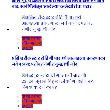
सोलापूर हादरलं! शेतकरी नेत्यावर तलवारीने सपासप
वार; स्कॉर्पिओतून आलेल्या हल्लेखोरांचा थरार
ताज्या बातम्या
पश्चिम महाराष्ट्र
महाराष्ट्र
प्रसिद्ध रील स्टार रोहिणी पाराध्ये आत्महत्या प्रकरणाला
नवे वळण; पतीवर गंभीर गुन्ह्यांची नोंद
ताज्या बातम्या
पश्चिम महाराष्ट्र
महाराष्ट्र