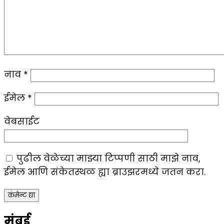
नाव
*
ईमेल
*
वेबसाईट
पुढील वेळेच्या माझ्या टिप्पणी साठी माझे नाव,
ईमेल आणि संकेतस्थळ ह्या ब्राउझरमध्ये जतन करा.
मुंबई