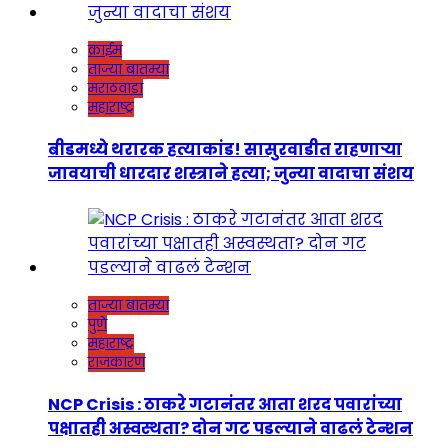
क्राईम
ताज्या बातम्या
मराठवाडा
महाराष्ट्र
बीडमध्ये थरारक हत्याकांड! सासुरवाडीत राहणाऱ्या
जावयाची धारदार शस्त्राने हत्या; जुन्या वादाचा संशय
ताज्या बातम्या
पुणे
महाराष्ट्र
राजकारण
NCP Crisis : ठाकरे गटानंतर आता शरद पवारांच्या
पक्षातही अस्वस्थता? दोन गट पडल्याने वाढलं टेन्शन