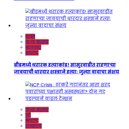
क्राईम
ताज्या बातम्या
मराठवाडा
महाराष्ट्र
बीडमध्ये थरारक हत्याकांड! सासुरवाडीत राहणाऱ्या
जावयाची धारदार शस्त्राने हत्या; जुन्या वादाचा संशय
ताज्या बातम्या
पुणे
महाराष्ट्र
राजकारण