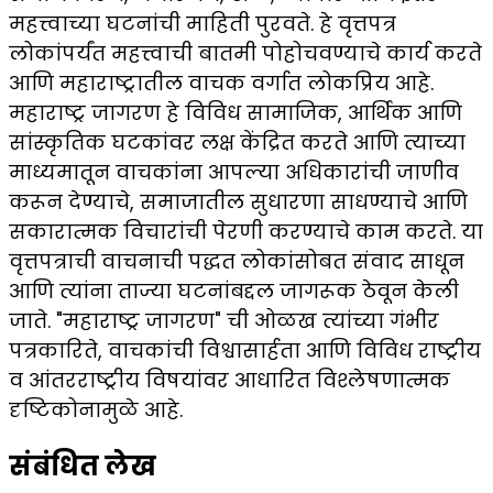
महत्त्वाच्या घटनांची माहिती पुरवते. हे वृत्तपत्र
लोकांपर्यंत महत्त्वाची बातमी पोहोचवण्याचे कार्य करते
आणि महाराष्ट्रातील वाचक वर्गात लोकप्रिय आहे.
महाराष्ट्र जागरण हे विविध सामाजिक, आर्थिक आणि
सांस्कृतिक घटकांवर लक्ष केंद्रित करते आणि त्याच्या
माध्यमातून वाचकांना आपल्या अधिकारांची जाणीव
करून देण्याचे, समाजातील सुधारणा साधण्याचे आणि
सकारात्मक विचारांची पेरणी करण्याचे काम करते. या
वृत्तपत्राची वाचनाची पद्धत लोकांसोबत संवाद साधून
आणि त्यांना ताज्या घटनांबद्दल जागरूक ठेवून केली
जाते. "महाराष्ट्र जागरण" ची ओळख त्यांच्या गंभीर
पत्रकारिते, वाचकांची विश्वासार्हता आणि विविध राष्ट्रीय
व आंतरराष्ट्रीय विषयांवर आधारित विश्लेषणात्मक
दृष्टिकोनामुळे आहे.
संबंधित लेख