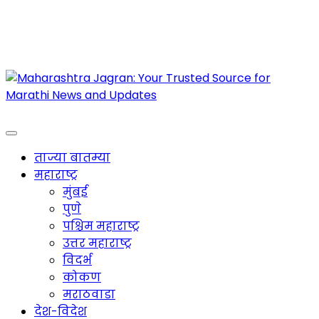
Maharashtra Jagran : Your Trusted Companion
for the Latest News
ताज्या बातम्या
महाराष्ट्र
मुंबई
पुणे
पश्चिम महाराष्ट्र
उत्तर महाराष्ट्र
विदर्भ
कोकण
मराठवाडा
देश-विदेश