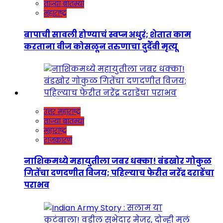
ताज्या बातम्या
महाराष्ट्र
बापाची सावली होण्याचं स्वप्न अधुरं; शेतात काम
करताना वीज कोसळून तरुणाचा दुर्दैवी मृत्यू
उत्तर महाराष्ट्र
ताज्या बातम्या
महाराष्ट्र
राजकारण
नाशिकमध्ये महायुतीला जबर धक्का! बंडखोर गोकुळ
गितेंचा दणदणीत विजय; पहिल्याच फेरीत नरेंद्र दराडेंचा
पराभव