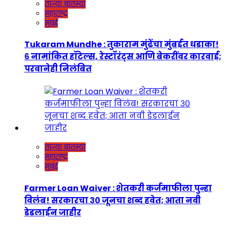
ताज्या बातम्या
महाराष्ट्र
मुंबई
Tukaram Mundhe : तुकाराम मुंढेंचा मुंबईत धडाका!
६ नामांकित हॉटेल्स, रेस्टॉरंट्स आणि बेकरींवर कारवाई;
परवानेही निलंबित
ताज्या बातम्या
महाराष्ट्र
मुंबई
Farmer Loan Waiver : शेतकरी कर्जमाफीला पुन्हा
विलंब! सरकारचा ३० जूनचा शब्द हवेत; आता नवी
डेडलाईन जाहीर