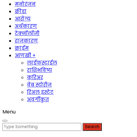
मनोरंजन
क्रीडा
आरोग्य
अर्थकारण
टेक्नॉलॉजी
राजकारण
क्राईम
आणखी +
लाईफस्टाईल
राशिभविष्य
करिअर
वेब स्टोरीज
रिअल इस्टेट
अवर्गीकृत
Menu
Search
for: