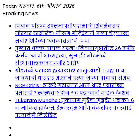
Skip
Today
गुरूवार, 6th ऑगस्ट 2026
to
Breaking News
content
विधान परिषद उपसभापतीपदासाठी शिवसेनेतच
जोरदार रस्सीखेच! नीलम गोऱ्हेंऐवजी नव्या चेहऱ्याला
संधी? शिंदेंच्या ‘धक्कातंत्रा’ची चर्चा
पुण्यात धक्कादायक घटना! निवारागृहातील २६ वर्षीय
कर्मचाऱ्याची आत्महत्या; सुसाईड नोटमध्ये
संस्थाचालकावर गंभीर आरोप
बीडमध्ये थरारक हत्याकांड! सासुरवाडीत राहणाऱ्या
जावयाची धारदार शस्त्राने हत्या; जुन्या वादाचा संशय
NCP Crisis : ठाकरे गटानंतर आता शरद पवारांच्या
पक्षातही अस्वस्थता? दोन गट पडल्याने वाढलं टेन्शन
Tukaram Mundhe : तुकाराम मुंढेंचा मुंबईत धडाका! ६
नामांकित हॉटेल्स, रेस्टॉरंट्स आणि बेकरींवर कारवाई;
परवानेही निलंबित