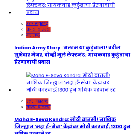
उत्तर महाराष्ट्र
ताज्या बातम्या
महाराष्ट्र
Indian Army Story : सलाम या कुटुंबाला! वडील
सुभेदार मेजर, दोन्ही मुलं लेफ्टनंट; गायकवाड कुटुंबाचा
प्रेरणादायी प्रवास
उत्तर महाराष्ट्र
ताज्या बातम्या
Maha E-Seva Kendra: मोठी बातमी! नाशिक
जिल्ह्यात ‘महा ई-सेवा’ केंद्रांवर मोठी कारवाई; 1300 हून
अधिक परवाने रद्द