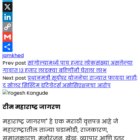
Telegram
X
LinkedIn
Copy
Link
Gmail
jamkhed
Share
Prev post
सांगोल्यामध्ये पाच हजार लोकसंख्या असलेल्या
गावात १३ हजार लाडक्या बहिणींनी घेतला लाभ
Next post
प्रधानमंत्री सूर्यघर योजनेचा राज्यात फायदा नाही;
द सोलर सिस्टिम इंटिग्रेटर्स असोसिएशनचा आरोप
टीम महाराष्ट्र जागरण
महाराष्ट्र जागरण" हे एक मराठी वृत्तपत्र आहे जे
महाराष्ट्रातील ताज्या घडामोडी, राजकारण,
समाजकारण, मनोरंजन, खेळ, व्यापार आणि इतर