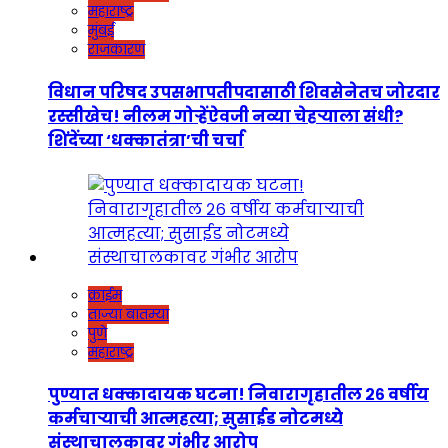
महाराष्ट्र
मुंबई
राजकारण
विधान परिषद उपसभापतीपदासाठी शिवसेनेतच जोरदार
रस्सीखेच! नीलम गोऱ्हेंऐवजी नव्या चेहऱ्याला संधी?
शिंदेंच्या ‘धक्कातंत्रा’ची चर्चा
क्राईम
ताज्या बातम्या
पुणे
महाराष्ट्र
पुण्यात धक्कादायक घटना! निवारागृहातील २६ वर्षीय
कर्मचाऱ्याची आत्महत्या; सुसाईड नोटमध्ये
संस्थाचालकावर गंभीर आरोप