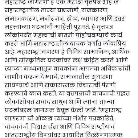
महाराष्ट्र जागरण" हे एक मराठी वृत्तपत्र आहे जे
महाराष्ट्रातील ताज्या घडामोडी, राजकारण,
समाजकारण, मनोरंजन, खेळ, व्यापार आणि इतर
महत्त्वाच्या घटनांची माहिती पुरवते. हे वृत्तपत्र
लोकांपर्यंत महत्त्वाची बातमी पोहोचवण्याचे कार्य
करते आणि महाराष्ट्रातील वाचक वर्गात लोकप्रिय
आहे. महाराष्ट्र जागरण हे विविध सामाजिक, आर्थिक
आणि सांस्कृतिक घटकांवर लक्ष केंद्रित करते आणि
त्याच्या माध्यमातून वाचकांना आपल्या अधिकारांची
जाणीव करून देण्याचे, समाजातील सुधारणा
साधण्याचे आणि सकारात्मक विचारांची पेरणी
करण्याचे काम करते. या वृत्तपत्राची वाचनाची पद्धत
लोकांसोबत संवाद साधून आणि त्यांना ताज्या
घटनांबद्दल जागरूक ठेवून केली जाते. "महाराष्ट्र
जागरण" ची ओळख त्यांच्या गंभीर पत्रकारिते,
वाचकांची विश्वासार्हता आणि विविध राष्ट्रीय व
आंतरराष्ट्रीय विषयांवर आधारित विश्लेषणात्मक