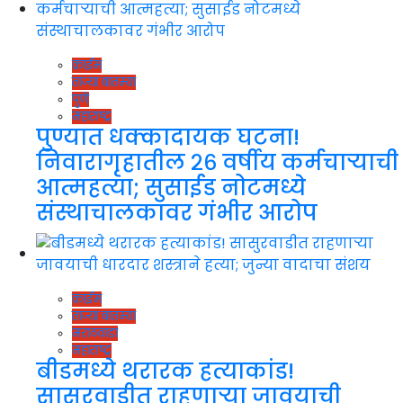
क्राईम
ताज्या बातम्या
पुणे
महाराष्ट्र
पुण्यात धक्कादायक घटना!
निवारागृहातील २६ वर्षीय कर्मचाऱ्याची
आत्महत्या; सुसाईड नोटमध्ये
संस्थाचालकावर गंभीर आरोप
क्राईम
ताज्या बातम्या
मराठवाडा
महाराष्ट्र
बीडमध्ये थरारक हत्याकांड!
सासुरवाडीत राहणाऱ्या जावयाची