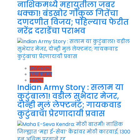
नाशिकमध्ये महायुतीला जबर
धक्का! बंडखोर गोकुळ गितेंचा
दणदणीत विजय; पहिल्याच फेरीत
नरेंद्र दराडेंचा पराभव
उत्तर महाराष्ट्र
ताज्या बातम्या
महाराष्ट्र
Indian Army Story : सलाम या
कुटुंबाला! वडील सुभेदार मेजर,
दोन्ही मुलं लेफ्टनंट; गायकवाड
कुटुंबाचा प्रेरणादायी प्रवास