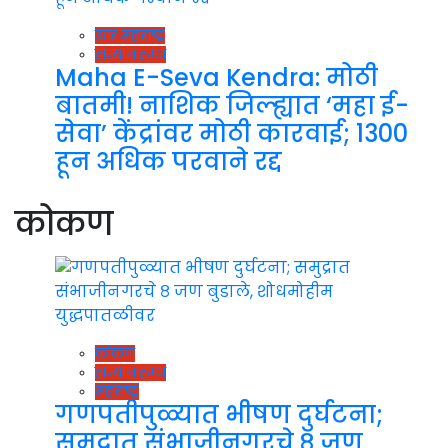
उत्तर महाराष्ट्र
ताज्या बातम्या
Maha E-Seva Kendra: मोठी
बातमी! नाशिक जिल्ह्यात ‘महा ई-
सेवा’ केंद्रांवर मोठी कारवाई; 1300
हून अधिक परवाने रद्द
कोकण
कोकण
ताज्या बातम्या
महाराष्ट्र
गणपतीपुळ्यात भीषण दुर्घटना;
समुद्रात संभाजीनगरचे ८ जण