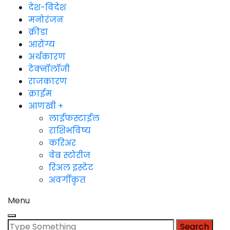
देश-विदेश
मनोरंजन
क्रीडा
आरोग्य
अर्थकारण
टेक्नॉलॉजी
राजकारण
क्राईम
आणखी +
लाईफस्टाईल
राशिभविष्य
करिअर
वेब स्टोरीज
रिअल इस्टेट
अवर्गीकृत
Menu
Search