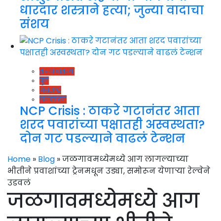
धारदार शस्त्राने हत्या; जुन्या वादाचा
संशय
ताज्या बातम्या
पुणे
महाराष्ट्र
राजकारण
NCP Crisis : ठाकरे गटानंतर आता
शरद पवारांच्या पक्षातही अस्वस्थता?
दोन गट पडल्याने वाढलं टेन्शन
Home
»
Blog
»
जळगावमध्येमध्ये आग लागल्याच्या
भीतीने प्रवाशांच्या ट्रेनमधून उड्या, समोरून येणाऱ्या रेल्वेने
उडवलं
जळगावमध्येमध्ये आग