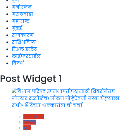
पुणे
मनोरंजन
मराठवाडा
महाराष्ट्र
मुंबई
राजकारण
राशिभविष्य
रिअल इस्टेट
लाईफस्टाईल
विदर्भ
Post Widget 1
ताज्या बातम्या
महाराष्ट्र
मुंबई