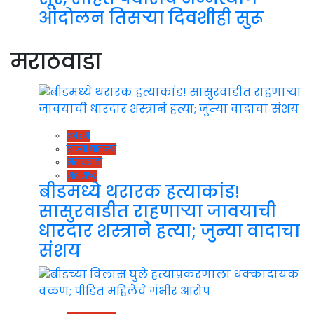
आंदोलन तिसऱ्या दिवशीही सुरू
मराठवाडा
क्राईम
ताज्या बातम्या
मराठवाडा
महाराष्ट्र
बीडमध्ये थरारक हत्याकांड!
सासुरवाडीत राहणाऱ्या जावयाची
धारदार शस्त्राने हत्या; जुन्या वादाचा
संशय