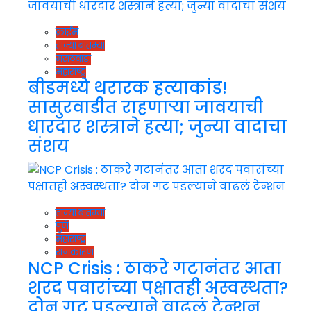
क्राईम
ताज्या बातम्या
मराठवाडा
महाराष्ट्र
बीडमध्ये थरारक हत्याकांड!
सासुरवाडीत राहणाऱ्या जावयाची
धारदार शस्त्राने हत्या; जुन्या वादाचा
संशय
ताज्या बातम्या
पुणे
महाराष्ट्र
राजकारण
NCP Crisis : ठाकरे गटानंतर आता
शरद पवारांच्या पक्षातही अस्वस्थता?
दोन गट पडल्याने वाढलं टेन्शन