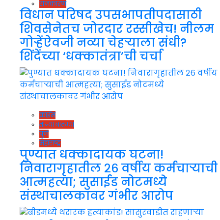
राजकारण
विधान परिषद उपसभापतीपदासाठी
शिवसेनेतच जोरदार रस्सीखेच! नीलम
गोऱ्हेंऐवजी नव्या चेहऱ्याला संधी?
शिंदेंच्या ‘धक्कातंत्रा’ची चर्चा
क्राईम
ताज्या बातम्या
पुणे
महाराष्ट्र
पुण्यात धक्कादायक घटना!
निवारागृहातील २६ वर्षीय कर्मचाऱ्याची
आत्महत्या; सुसाईड नोटमध्ये
संस्थाचालकावर गंभीर आरोप