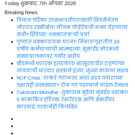
Skip
Today
शुक्रवार, 7th ऑगस्ट 2026
to
Breaking News
content
विधान परिषद उपसभापतीपदासाठी शिवसेनेतच
जोरदार रस्सीखेच! नीलम गोऱ्हेंऐवजी नव्या चेहऱ्याला
संधी? शिंदेंच्या ‘धक्कातंत्रा’ची चर्चा
पुण्यात धक्कादायक घटना! निवारागृहातील २६
वर्षीय कर्मचाऱ्याची आत्महत्या; सुसाईड नोटमध्ये
संस्थाचालकावर गंभीर आरोप
बीडमध्ये थरारक हत्याकांड! सासुरवाडीत राहणाऱ्या
जावयाची धारदार शस्त्राने हत्या; जुन्या वादाचा संशय
NCP Crisis : ठाकरे गटानंतर आता शरद पवारांच्या
पक्षातही अस्वस्थता? दोन गट पडल्याने वाढलं टेन्शन
Tukaram Mundhe : तुकाराम मुंढेंचा मुंबईत धडाका!
६ नामांकित हॉटेल्स, रेस्टॉरंट्स आणि बेकरींवर
कारवाई; परवानेही निलंबित