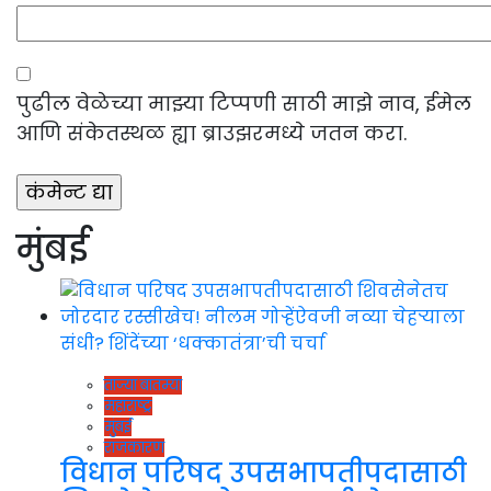
पुढील वेळेच्या माझ्या टिप्पणी साठी माझे नाव, ईमेल
आणि संकेतस्थळ ह्या ब्राउझरमध्ये जतन करा.
मुंबई
ताज्या बातम्या
महाराष्ट्र
मुंबई
राजकारण
विधान परिषद उपसभापतीपदासाठी