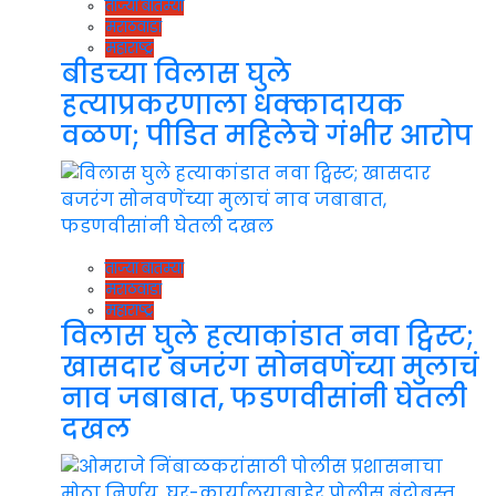
ताज्या बातम्या
मराठवाडा
महाराष्ट्र
बीडच्या विलास घुले
हत्याप्रकरणाला धक्कादायक
वळण; पीडित महिलेचे गंभीर आरोप
ताज्या बातम्या
मराठवाडा
महाराष्ट्र
विलास घुले हत्याकांडात नवा ट्विस्ट;
खासदार बजरंग सोनवणेंच्या मुलाचं
नाव जबाबात, फडणवीसांनी घेतली
दखल