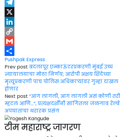
Twitter
Telegram
X
LinkedIn
Copy
Link
Gmail
Pushpak Express
Share
Prev post
बदलापूर एन्काऊंटरप्रकरणी मुंबई उच्च
न्यायालयाचा मोठा निर्णय; आरोपी अक्षय शिंदेच्या
मृत्यूप्रकरणी पाच पोलिस अधिकाऱ्यांवर गुन्हा दाखल
होणार
Next post
“आग लागली, आग लागली असं कोणी तरी
म्हटलं आणि…”, प्रत्यक्षदर्शींनी सांगितला जळगाव रेल्वे
अपघाताचा थरारक प्रसंग
टीम महाराष्ट्र जागरण