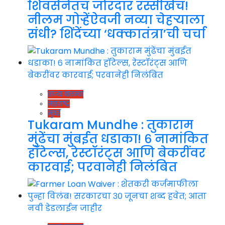
शिवसेनेतच जोरदार रस्सीखेच!
नीलम गोऱ्हेंऐवजी नव्या चेहऱ्याला
संधी? शिंदेंच्या ‘धक्कातंत्रा’ची चर्चा
ताज्या बातम्या
महाराष्ट्र
मुंबई
Tukaram Mundhe : तुकाराम
मुंढेंचा मुंबईत धडाका! ६ नामांकित
हॉटेल्स, रेस्टॉरंट्स आणि बेकरींवर
कारवाई; परवानेही निलंबित