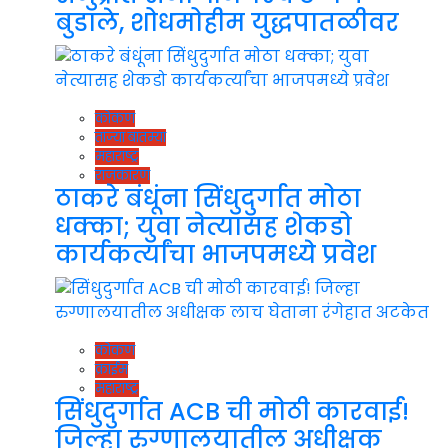
बुडाले, शोधमोहीम युद्धपातळीवर
कोकण
ताज्या बातम्या
महाराष्ट्र
राजकारण
ठाकरे बंधूंना सिंधुदुर्गात मोठा
धक्का; युवा नेत्यासह शेकडो
कार्यकर्त्यांचा भाजपमध्ये प्रवेश
कोकण
क्राईम
महाराष्ट्र
सिंधुदुर्गात ACB ची मोठी कारवाई!
जिल्हा रुग्णालयातील अधीक्षक