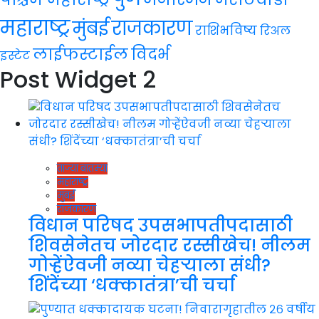
महाराष्ट्र
राजकारण
मुंबई
राशिभविष्य
रिअल
लाईफस्टाईल
विदर्भ
इस्टेट
Post Widget 2
ताज्या बातम्या
महाराष्ट्र
मुंबई
राजकारण
विधान परिषद उपसभापतीपदासाठी
शिवसेनेतच जोरदार रस्सीखेच! नीलम
गोऱ्हेंऐवजी नव्या चेहऱ्याला संधी?
शिंदेंच्या ‘धक्कातंत्रा’ची चर्चा