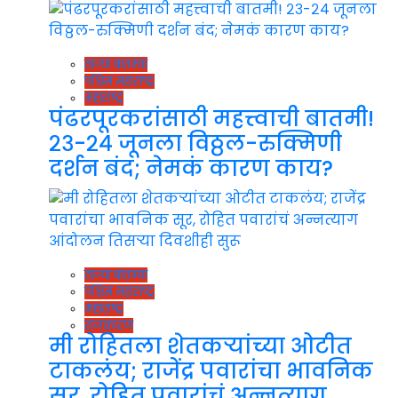
ताज्या बातम्या
पश्चिम महाराष्ट्र
महाराष्ट्र
पंढरपूरकरांसाठी महत्त्वाची बातमी!
२३-२४ जूनला विठ्ठल-रुक्मिणी
दर्शन बंद; नेमकं कारण काय?
ताज्या बातम्या
पश्चिम महाराष्ट्र
महाराष्ट्र
राजकारण
मी रोहितला शेतकऱ्यांच्या ओटीत
टाकलंय; राजेंद्र पवारांचा भावनिक
सूर, रोहित पवारांचं अन्नत्याग