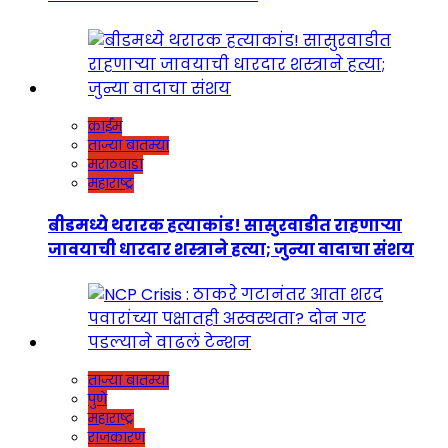
क्राईम
ताज्या बातम्या
मराठवाडा
महाराष्ट्र
बीडमध्ये थरारक हत्याकांड! सासुरवाडीत राहणाऱ्या
जावयाची धारदार शस्त्राने हत्या; जुन्या वादाचा संशय
ताज्या बातम्या
पुणे
महाराष्ट्र
राजकारण