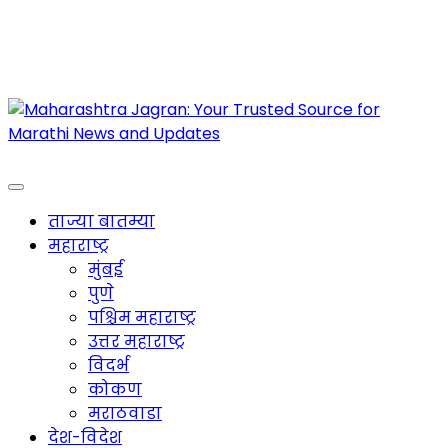
Maharashtra Jagran : Your Trusted Companion
for the Latest News
ताज्या बातम्या
महाराष्ट्र
मुंबई
पुणे
पश्चिम महाराष्ट्र
उत्तर महाराष्ट्र
विदर्भ
कोकण
मराठवाडा
देश-विदेश