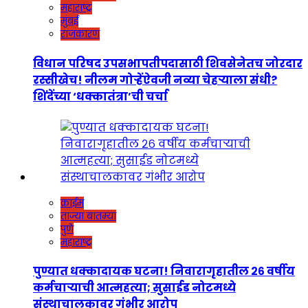
महाराष्ट्र
मुंबई
राजकारण
विधान परिषद उपसभापतीपदासाठी शिवसेनेतच जोरदार
रस्सीखेच! नीलम गोऱ्हेंऐवजी नव्या चेहऱ्याला संधी?
शिंदेंच्या ‘धक्कातंत्रा’ची चर्चा
क्राईम
ताज्या बातम्या
पुणे
महाराष्ट्र
पुण्यात धक्कादायक घटना! निवारागृहातील २६ वर्षीय
कर्मचाऱ्याची आत्महत्या; सुसाईड नोटमध्ये
संस्थाचालकावर गंभीर आरोप