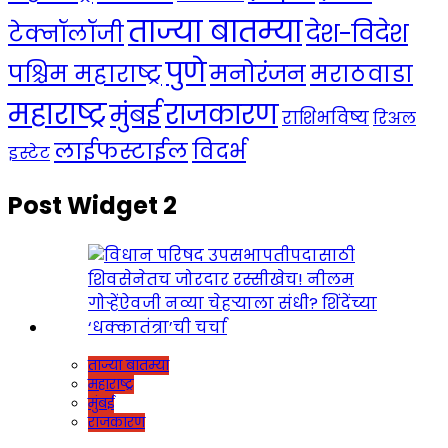
ताज्या बातम्या
देश-विदेश
टेक्नॉलॉजी
पुणे
मनोरंजन
पश्चिम महाराष्ट्र
मराठवाडा
महाराष्ट्र
राजकारण
मुंबई
राशिभविष्य
रिअल
लाईफस्टाईल
विदर्भ
इस्टेट
Post Widget 2
ताज्या बातम्या
महाराष्ट्र
मुंबई
राजकारण