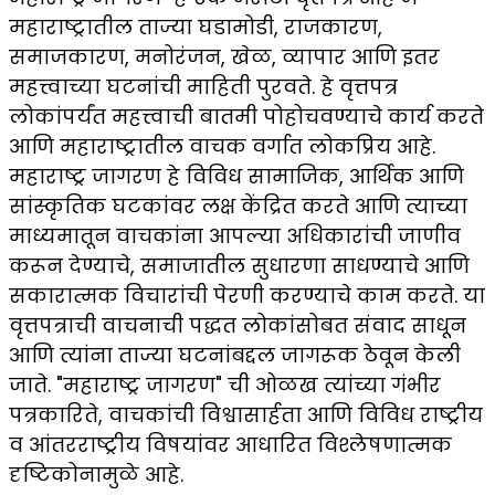
महाराष्ट्रातील ताज्या घडामोडी, राजकारण,
समाजकारण, मनोरंजन, खेळ, व्यापार आणि इतर
महत्त्वाच्या घटनांची माहिती पुरवते. हे वृत्तपत्र
लोकांपर्यंत महत्त्वाची बातमी पोहोचवण्याचे कार्य करते
आणि महाराष्ट्रातील वाचक वर्गात लोकप्रिय आहे.
महाराष्ट्र जागरण हे विविध सामाजिक, आर्थिक आणि
सांस्कृतिक घटकांवर लक्ष केंद्रित करते आणि त्याच्या
माध्यमातून वाचकांना आपल्या अधिकारांची जाणीव
करून देण्याचे, समाजातील सुधारणा साधण्याचे आणि
सकारात्मक विचारांची पेरणी करण्याचे काम करते. या
वृत्तपत्राची वाचनाची पद्धत लोकांसोबत संवाद साधून
आणि त्यांना ताज्या घटनांबद्दल जागरूक ठेवून केली
जाते. "महाराष्ट्र जागरण" ची ओळख त्यांच्या गंभीर
पत्रकारिते, वाचकांची विश्वासार्हता आणि विविध राष्ट्रीय
व आंतरराष्ट्रीय विषयांवर आधारित विश्लेषणात्मक
दृष्टिकोनामुळे आहे.