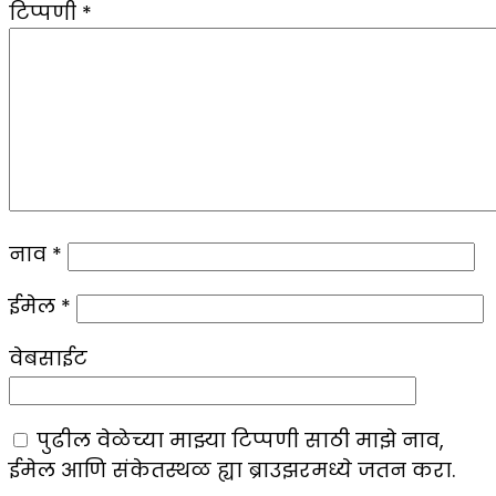
टिप्पणी
*
नाव
*
ईमेल
*
वेबसाईट
पुढील वेळेच्या माझ्या टिप्पणी साठी माझे नाव,
ईमेल आणि संकेतस्थळ ह्या ब्राउझरमध्ये जतन करा.