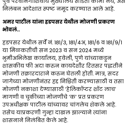
पुर्व परवानगीशिवाय मुख्यालय सोडता कामा नये, असे
निलंबन आदेशात स्पष्ट नमूद करण्यात आले आहे.
अमर पाटील यांना हडपसर येथील मोजणी प्रकरण
भोवलं..
हडपसर येथील सर्वे नं. 181/3, 181/4अ, 181/6 व 181/9/1
या मिळकतीची सन 2023 व सन 2024 मध्ये
भुमीअभिलेख कार्यालय, हवेली, पुणे यांच्याकडून
शासकीय फी अदा करुन कायदेशीर रितसर पद्धतीने
मोजणी तक्रारदाराने करुन घेतली होती. मात्र, सदर
जागेच्या मोजणीनंतर हद्द निश्चिती करण्यासाठी व तसा
मोजणी नकाशा देण्यासाठी ‘हेलिकॉप्टर शॉट लाच’
मागणी व चुकीच्या मोजणीचे ‘क’ प्रत प्रकरण
उपअधीक्षक पाटील यांच्यावर चांगलेच शेकले आहे.
तसेच याप्रकरणी गुन्हा दाखल झाल्याने त्यांना
शासनाने निलंबित केले आहे.