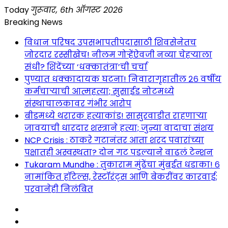
Skip
Today
गुरूवार, 6th ऑगस्ट 2026
to
Breaking News
content
विधान परिषद उपसभापतीपदासाठी शिवसेनेतच
जोरदार रस्सीखेच! नीलम गोऱ्हेंऐवजी नव्या चेहऱ्याला
संधी? शिंदेंच्या ‘धक्कातंत्रा’ची चर्चा
पुण्यात धक्कादायक घटना! निवारागृहातील २६ वर्षीय
कर्मचाऱ्याची आत्महत्या; सुसाईड नोटमध्ये
संस्थाचालकावर गंभीर आरोप
बीडमध्ये थरारक हत्याकांड! सासुरवाडीत राहणाऱ्या
जावयाची धारदार शस्त्राने हत्या; जुन्या वादाचा संशय
NCP Crisis : ठाकरे गटानंतर आता शरद पवारांच्या
पक्षातही अस्वस्थता? दोन गट पडल्याने वाढलं टेन्शन
Tukaram Mundhe : तुकाराम मुंढेंचा मुंबईत धडाका! ६
नामांकित हॉटेल्स, रेस्टॉरंट्स आणि बेकरींवर कारवाई;
परवानेही निलंबित