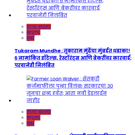
ताज्या बातम्या
महाराष्ट्र
मुंबई
Tukaram Mundhe : तुकाराम मुंढेंचा मुंबईत धडाका!
६ नामांकित हॉटेल्स, रेस्टॉरंट्स आणि बेकरींवर कारवाई;
परवानेही निलंबित
ताज्या बातम्या
महाराष्ट्र
मुंबई