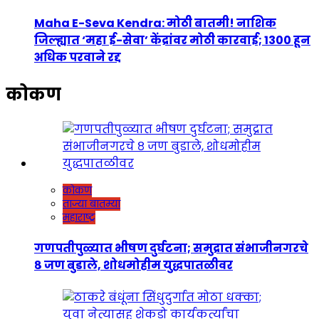
Maha E-Seva Kendra: मोठी बातमी! नाशिक
जिल्ह्यात ‘महा ई-सेवा’ केंद्रांवर मोठी कारवाई; 1300 हून
अधिक परवाने रद्द
कोकण
कोकण
ताज्या बातम्या
महाराष्ट्र
गणपतीपुळ्यात भीषण दुर्घटना; समुद्रात संभाजीनगरचे
८ जण बुडाले, शोधमोहीम युद्धपातळीवर