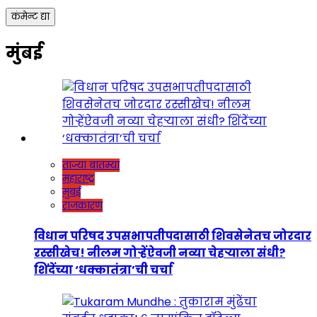
मुंबई
ताज्या बातम्या
महाराष्ट्र
मुंबई
राजकारण
विधान परिषद उपसभापतीपदासाठी शिवसेनेतच जोरदार
रस्सीखेच! नीलम गोऱ्हेंऐवजी नव्या चेहऱ्याला संधी?
शिंदेंच्या ‘धक्कातंत्रा’ची चर्चा