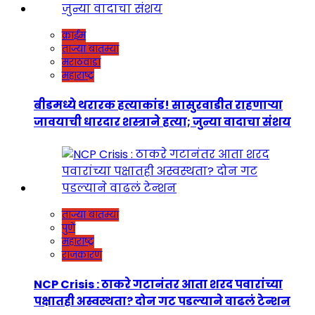
क्राईम
ताज्या बातम्या
मराठवाडा
महाराष्ट्र
बीडमध्ये थरारक हत्याकांड! सासुरवाडीत राहणाऱ्या
जावयाची धारदार शस्त्राने हत्या; जुन्या वादाचा संशय
ताज्या बातम्या
पुणे
महाराष्ट्र
राजकारण
NCP Crisis : ठाकरे गटानंतर आता शरद पवारांच्या
पक्षातही अस्वस्थता? दोन गट पडल्याने वाढलं टेन्शन