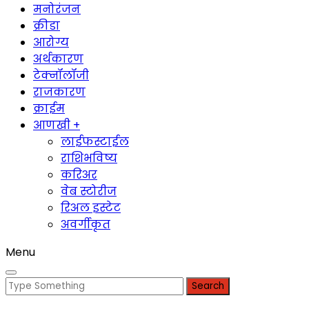
मनोरंजन
क्रीडा
आरोग्य
अर्थकारण
टेक्नॉलॉजी
राजकारण
क्राईम
आणखी +
लाईफस्टाईल
राशिभविष्य
करिअर
वेब स्टोरीज
रिअल इस्टेट
अवर्गीकृत
Menu
Search
for: