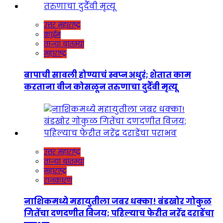
उत्तर महाराष्ट्र
क्राईम
ताज्या बातम्या
महाराष्ट्र
बापाची सावली होण्याचं स्वप्न अधुरं; शेतात काम
करताना वीज कोसळून तरुणाचा दुर्दैवी मृत्यू
उत्तर महाराष्ट्र
ताज्या बातम्या
महाराष्ट्र
राजकारण
नाशिकमध्ये महायुतीला जबर धक्का! बंडखोर गोकुळ
गितेंचा दणदणीत विजय; पहिल्याच फेरीत नरेंद्र दराडेंचा