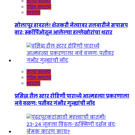
ताज्या बातम्या
पश्चिम महाराष्ट्र
महाराष्ट्र
सोलापूर हादरलं! शेतकरी नेत्यावर तलवारीने सपासप
वार; स्कॉर्पिओतून आलेल्या हल्लेखोरांचा थरार
ताज्या बातम्या
पश्चिम महाराष्ट्र
महाराष्ट्र
प्रसिद्ध रील स्टार रोहिणी पाराध्ये आत्महत्या प्रकरणाला
नवे वळण; पतीवर गंभीर गुन्ह्यांची नोंद