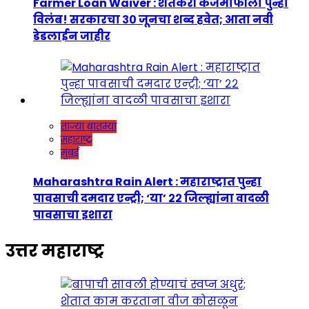
Farmer Loan Waiver : शेतकरी कर्जमाफीला पुन्हा
विलंब! सरकारचा ३० जूनचा शब्द हवेत; आता नवी
डेडलाईन जाहीर
ताज्या बातम्या
महाराष्ट्र
मुंबई
Maharashtra Rain Alert : महाराष्ट्रात पुन्हा
पावसाची दमदार एन्ट्री; ‘या’ २२ जिल्ह्यांना वादळी
पावसाचा इशारा
उत्तर महाराष्ट्र