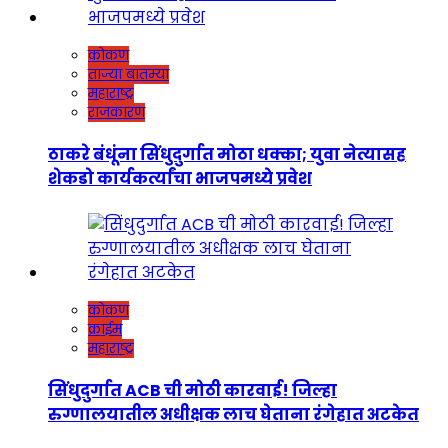
कोकण
ताज्या बातम्या
महाराष्ट्र
राजकारण
ठाकरे बंधूंना सिंधुदुर्गात मोठा धक्का; युवा नेत्यासह
शेकडो कार्यकर्त्यांचा भाजपमध्ये प्रवेश
कोकण
क्राईम
महाराष्ट्र
सिंधुदुर्गात ACB ची मोठी कारवाई! जिल्हा
रुग्णालयातील अधीक्षक लाच घेताना रंगेहात अटकेत