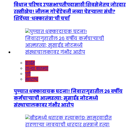
विधान परिषद उपसभापतीपदासाठी शिवसेनेतच जोरदार
रस्सीखेच! नीलम गोऱ्हेंऐवजी नव्या चेहऱ्याला संधी?
शिंदेंच्या ‘धक्कातंत्रा’ची चर्चा
क्राईम
ताज्या बातम्या
पुणे
महाराष्ट्र
पुण्यात धक्कादायक घटना! निवारागृहातील २६ वर्षीय
कर्मचाऱ्याची आत्महत्या; सुसाईड नोटमध्ये
संस्थाचालकावर गंभीर आरोप