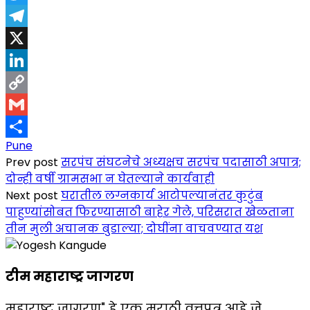
Twitter
Telegram
X
LinkedIn
Copy
Link
Gmail
Pune
Share
Prev post
सरपंच संघटनेचे अध्यक्षच सरपंच पदासाठी अपात्र;
दोन्ही वर्षी ग्रामसभा न घेतल्याने कार्यवाही
Next post
घरातील लग्नकार्य आटोपल्यानंतर कुटुंब
पाहुण्यांसोबत फिरण्यासाठी बाहेर गेले, परिसरात खेळताना
तीन मुली अचानक बुडाल्या; दोघींना वाचवण्यात यश
टीम महाराष्ट्र जागरण
महाराष्ट्र जागरण" हे एक मराठी वृत्तपत्र आहे जे