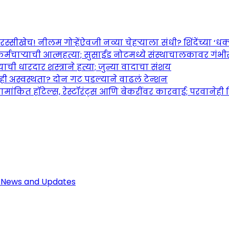
च! नीलम गोऱ्हेंऐवजी नव्या चेहऱ्याला संधी? शिंदेंच्या ‘धक्का
र्मचाऱ्याची आत्महत्या; सुसाईड नोटमध्ये संस्थाचालकावर गंभ
ची धारदार शस्त्राने हत्या; जुन्या वादाचा संशय
तही अस्वस्थता? दोन गट पडल्याने वाढलं टेन्शन
ामांकित हॉटेल्स, रेस्टॉरंट्स आणि बेकरींवर कारवाई; परवानेही
Maharashtra Jagran: Your Trusted So
r the Latest News