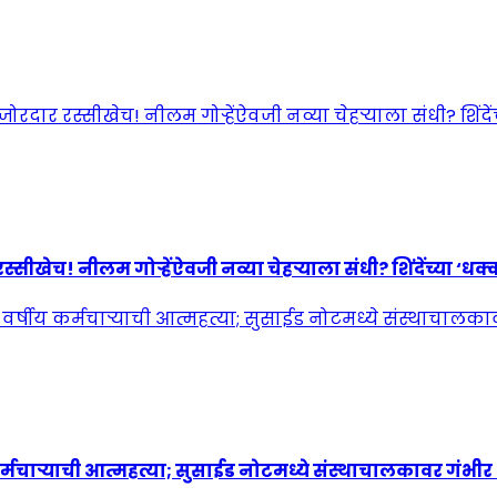
! नीलम गोऱ्हेंऐवजी नव्या चेहऱ्याला संधी? शिंदेंच्या ‘धक्कात
्मचाऱ्याची आत्महत्या; सुसाईड नोटमध्ये संस्थाचालकावर गंभी