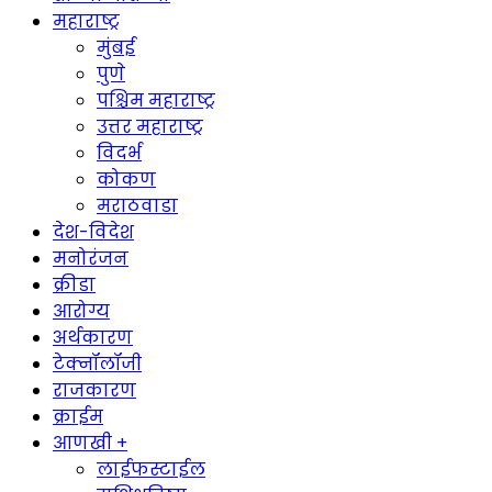
महाराष्ट्र
मुंबई
पुणे
पश्चिम महाराष्ट्र
उत्तर महाराष्ट्र
विदर्भ
कोकण
मराठवाडा
देश-विदेश
मनोरंजन
क्रीडा
आरोग्य
अर्थकारण
टेक्नॉलॉजी
राजकारण
क्राईम
आणखी +
लाईफस्टाईल