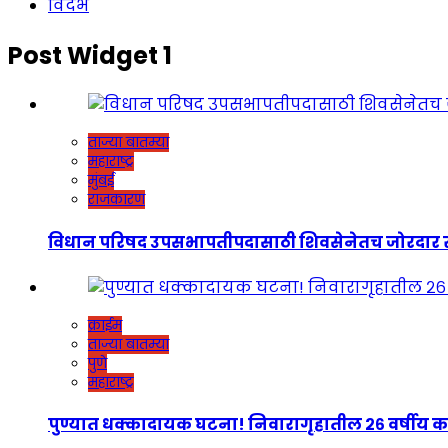
विदर्भ
Post Widget 1
ताज्या बातम्या
महाराष्ट्र
मुंबई
राजकारण
विधान परिषद उपसभापतीपदासाठी शिवसेनेतच जोरदार रस्सीखेच
क्राईम
ताज्या बातम्या
पुणे
महाराष्ट्र
पुण्यात धक्कादायक घटना! निवारागृहातील २६ वर्षीय कर