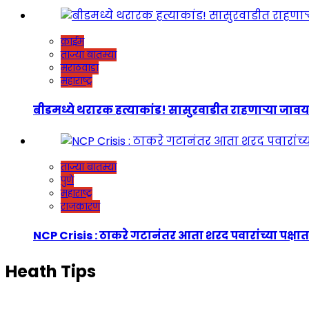
क्राईम
ताज्या बातम्या
मराठवाडा
महाराष्ट्र
बीडमध्ये थरारक हत्याकांड! सासुरवाडीत राहणाऱ्या जावयाच
ताज्या बातम्या
पुणे
महाराष्ट्र
राजकारण
NCP Crisis : ठाकरे गटानंतर आता शरद पवारांच्या पक्षात
Heath Tips