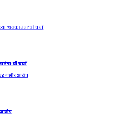
ंत्रा’ची चर्चा
र आरोप