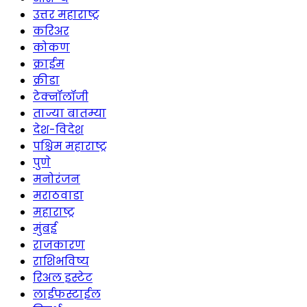
उत्तर महाराष्ट्र
करिअर
कोकण
क्राईम
क्रीडा
टेक्नॉलॉजी
ताज्या बातम्या
देश-विदेश
पश्चिम महाराष्ट्र
पुणे
मनोरंजन
मराठवाडा
महाराष्ट्र
मुंबई
राजकारण
राशिभविष्य
रिअल इस्टेट
लाईफस्टाईल