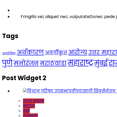
Fringilla vel, aliquet nec, vulputateDonec pede j
Tags
अर्थकारण
आरोग्य
उत्तर महाराष्
अवर्गीकृत
अध्यात्मिक
महाराष्ट्र
पुणे
र
मुंबई
मनोरंजन
मराठवाडा
Post Widget 2
ताज्या बातम्या
महाराष्ट्र
मुंबई
राजकारण