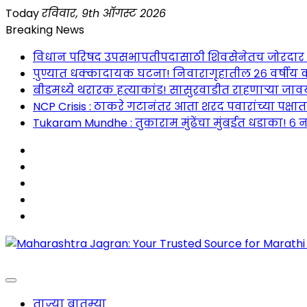
Skip
Today
रविवार, 9th ऑगस्ट 2026
to
Breaking News
content
विधान परिषद उपसभापतीपदासाठी शिवसेनेतच जोरदार रस्सीखे
पुण्यात धक्कादायक घटना! निवारागृहातील २६ वर्षीय क
बीडमध्ये थरारक हत्याकांड! सासुरवाडीत राहणाऱ्या जावया
NCP Crisis : ठाकरे गटानंतर आता शरद पवारांच्या पक्षा
Tukaram Mundhe : तुकाराम मुंढेंचा मुंबईत धडाका! ६ न
Maharashtra Jagran : Your Trusted Companion fo
ताज्या बातम्या