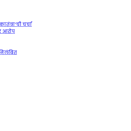
तंत्रा’ची चर्चा
ीर आरोप
 निलंबित
urce for Marathi News and Updates