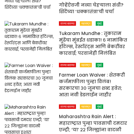
गोऱ्हेंऐवजी नव्या चेहऱ्याला संधी?
शिंदेंच्या ‘धक्कातंत्रा’ची चर्चा
ताज्या बातम्या
महाराष्ट्र
मुंबई
Tukaram Mundhe : तुकाराम
मुंढेंचा मुंबईत धडाका! ६ नामांकित
हॉटेल्स, रेस्टॉरंट्स आणि बेकरींवर
कारवाई; परवानेही निलंबित
ताज्या बातम्या
महाराष्ट्र
मुंबई
Farmer Loan Waiver : शेतकरी
कर्जमाफीला पुन्हा विलंब!
सरकारचा ३० जूनचा शब्द हवेत;
आता नवी डेडलाईन जाहीर
ताज्या बातम्या
महाराष्ट्र
मुंबई
Maharashtra Rain Alert :
महाराष्ट्रात पुन्हा पावसाची दमदार
एन्ट्री; ‘या’ २२ जिल्ह्यांना वादळी