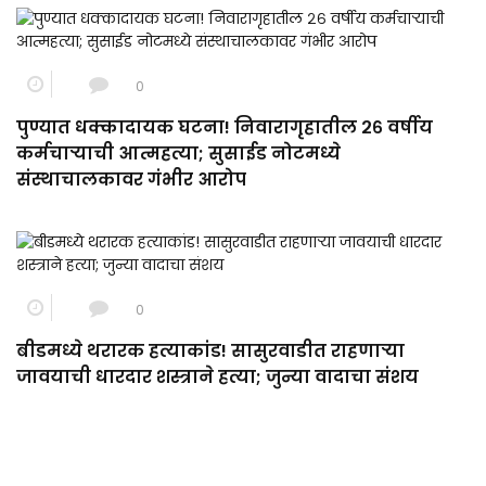
0
पुण्यात धक्कादायक घटना! निवारागृहातील २६ वर्षीय
कर्मचाऱ्याची आत्महत्या; सुसाईड नोटमध्ये
संस्थाचालकावर गंभीर आरोप
0
बीडमध्ये थरारक हत्याकांड! सासुरवाडीत राहणाऱ्या
जावयाची धारदार शस्त्राने हत्या; जुन्या वादाचा संशय