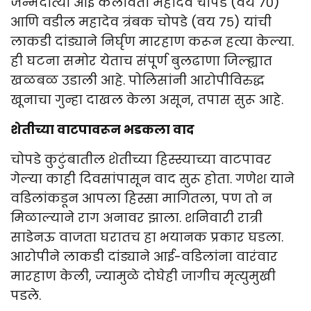
जन्मदात्या आई कलावती महादेव चोपडे (वय ७०)
आणि वडील महादेव त्रंबक चोपडे (वय ७५) यांची
लाकडी दांड्याने निर्घृण मारहाण करून हत्या केल्या.
ही घटना समोर येताच संपूर्ण बुलढाणा जिल्ह्यात
खळबळ उडाली आहे. पोलिसांनी आरोपीविरुद्ध
खूनाचा गुन्हा दाखल केला असून, तपास सुरू आहे.
शेतीच्या वाटपावरून भडकला वाद
चोपडे कुटुंबातील शेतीच्या हिस्स्याच्या वाटपावर
गेल्या काही दिवसांपासून वाद सुरू होता. गणेश याने
वडिलांकडून आपला हिस्सा मागितला, पण तो न
मिळाल्याने राग अनावर झाला. शनिवारी रात्री
साडेनऊ वाजता घरातच हा भयानक प्रकार घडला.
आरोपीने लाकडी दांड्याने आई-वडिलांना वारंवार
मारहाण केली, ज्यामुळे दोघेही जागीच मृत्युमुखी
पडले.