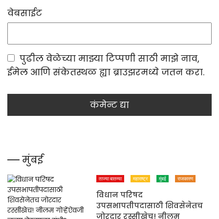
वेबसाईट
पुढील वेळेच्या माझ्या टिप्पणी साठी माझे नाव,
ईमेल आणि संकेतस्थळ ह्या ब्राउझरमध्ये जतन करा.
मुंबई
ताज्या बातम्या
महाराष्ट्र
मुंबई
राजकारण
विधान परिषद
उपसभापतीपदासाठी शिवसेनेतच
जोरदार रस्सीखेच! नीलम