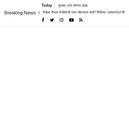
Skip
Today
गुरूवार, 6TH ऑगस्ट 2026
to
तच जोरदार रस्सीखेच! नीलम गोऱ्हेंऐवजी नव्या चेहऱ्याला संधी? शिंदेंच्या ‘धक्कातंत्रा’ची चर्चा
Breaking News
content