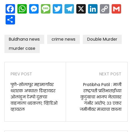
Facebook
WhatsApp
Messenger
Message
Twitter
Telegram
X
LinkedI
Cop
G
Link
Share
Buldhana news
crime news
Double Murder
murder case
PREV POST
NEXT POST
पुणे-सोलापूर महामार्गावर
Pratibha Patil : माजी
थरारक अपघात! डिव्हायडर
राष्ट्रपती प्रतिभाताईंच्या
ओलांडून टेम्पो दुसऱ्या
कुटुंबाचा भाजप नेत्यावर
वाहनाला धडकला; व्हिडिओ
गंभीर आरोप; ३३ एकर
व्हायरल
जमीनीवर मंत्र्याचा कब्जा