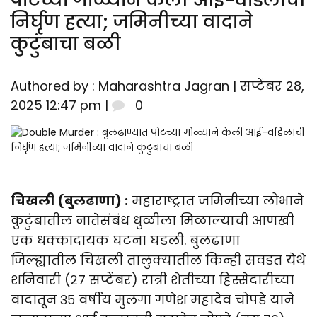
पोटच्या गोळ्याने केली आई-वडिलांची
निर्घृण हत्या; जमिनीच्या वादाने
कुटुंबाचा बळी
Authored by : Maharashtra Jagran | सप्टेंबर 28,
2025 12:47 pm |
0
चिखली (बुलढाणा) :
महाराष्ट्रात जमिनीच्या लोभाने
कुटुंबातील नातेसंबंध धुळीला मिळाल्याची आणखी
एक धक्कादायक घटना घडली. बुलढाणा
जिल्ह्यातील चिखली तालुक्यातील किन्ही सवडत येथे
शनिवारी (२७ सप्टेंबर) रात्री शेतीच्या हिस्सेदारीच्या
वादातून ३५ वर्षीय मुलगा गणेश महादेव चोपडे याने