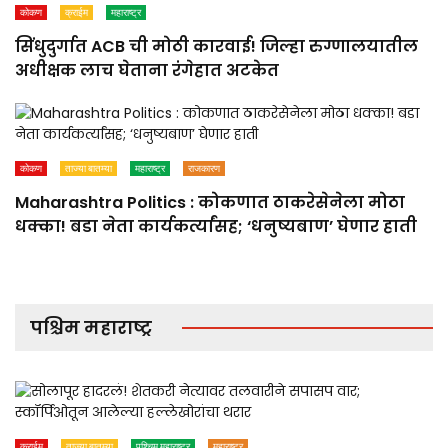
कोकण
क्राईम
महाराष्ट्र
सिंधुदुर्गात ACB ची मोठी कारवाई! जिल्हा रुग्णालयातील
अधीक्षक लाच घेताना रंगेहात अटकेत
कोकण
ताज्या बातम्या
महाराष्ट्र
राजकारण
Maharashtra Politics : कोकणात ठाकरेसेनेला मोठा
धक्का! बडा नेता कार्यकर्त्यांसह; ‘धनुष्यबाण’ घेणार हाती
पश्चिम महाराष्ट्र
क्राईम
ताज्या बातम्या
पश्चिम महाराष्ट्र
महाराष्ट्र