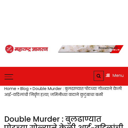
Maharashtra
Jagran: Your
Maharashtra
Trusted
Jagran : Your
Menu
Source for
Trusted
Companion for the
Marathi
Home
»
Blog
»
Double Murder : बुलढाण्यात पोटच्या गोळ्याने केली
Latest News
आई-वडिलांची निर्घृण हत्या; जमिनीच्या वादाने कुटुंबाचा बळी
News and
Updates
Double Murder : बुलढाण्यात