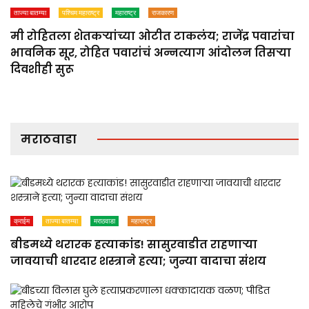
ताज्या बातम्या
पश्चिम महाराष्ट्र
महाराष्ट्र
राजकारण
मी रोहितला शेतकऱ्यांच्या ओटीत टाकलंय; राजेंद्र पवारांचा
भावनिक सूर, रोहित पवारांचं अन्नत्याग आंदोलन तिसऱ्या
दिवशीही सुरू
मराठवाडा
क्राईम
ताज्या बातम्या
मराठवाडा
महाराष्ट्र
बीडमध्ये थरारक हत्याकांड! सासुरवाडीत राहणाऱ्या
जावयाची धारदार शस्त्राने हत्या; जुन्या वादाचा संशय