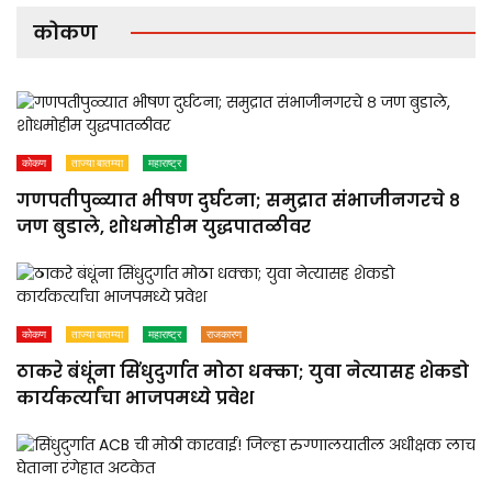
कोकण
कोकण
ताज्या बातम्या
महाराष्ट्र
गणपतीपुळ्यात भीषण दुर्घटना; समुद्रात संभाजीनगरचे ८
जण बुडाले, शोधमोहीम युद्धपातळीवर
कोकण
ताज्या बातम्या
महाराष्ट्र
राजकारण
ठाकरे बंधूंना सिंधुदुर्गात मोठा धक्का; युवा नेत्यासह शेकडो
कार्यकर्त्यांचा भाजपमध्ये प्रवेश