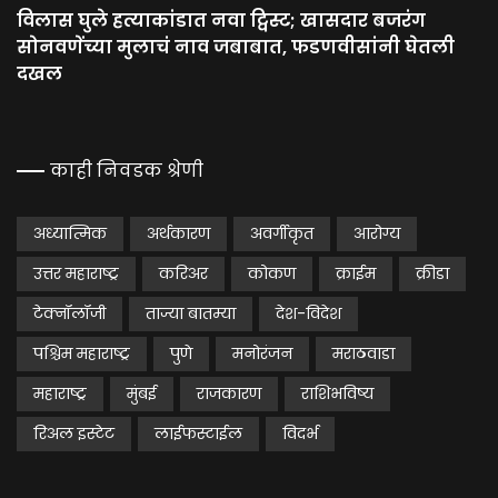
विलास घुले हत्याकांडात नवा ट्विस्ट; खासदार बजरंग
सोनवणेंच्या मुलाचं नाव जबाबात, फडणवीसांनी घेतली
दखल
काही निवडक श्रेणी
अध्यात्मिक
अर्थकारण
अवर्गीकृत
आरोग्य
उत्तर महाराष्ट्र
करिअर
कोकण
क्राईम
क्रीडा
टेक्नॉलॉजी
ताज्या बातम्या
देश-विदेश
पश्चिम महाराष्ट्र
पुणे
मनोरंजन
मराठवाडा
महाराष्ट्र
मुंबई
राजकारण
राशिभविष्य
रिअल इस्टेट
लाईफस्टाईल
विदर्भ