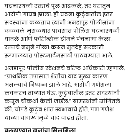
घटनास्थळी रक्ताचे पूल आढळले, तर घरातून
आरोपी गायब झाला. ही घटना कुटुंबातील इतर
सदस्यांना कळताच त्यांनी अमडापूर पोलीसांना
कळवले. मुसळधार पावसात पोलिस घटनास्थळी
धावले आणि फॉरेन्सिक टीमने पंचनामा केला.
रक्ताचे नमुने गोळा करून मृतदेह सरकारी
रुग्णालयात पोस्टमार्टमसाठी पाठवण्यात आले.
अमडापूर पोलीस स्टेशनचे वरिष्ठ अधिकारी म्हणाले,
“प्राथमिक तपासात शेतीचा वाद मुख्य कारण
असल्याचे निष्पन्न झाले आहे. आरोपी गणेशला
लवकरच ताब्यात घेऊ. कुटुंबातील इतर सदस्यांची
कसून चौकशी केली जाईल.” ग्रामस्थांनी सांगितले
की, चोपडे कुटुंब शांत स्वभावाचे होते, पण गणेश
याच्या वागण्यामुळे वाद वाढत होता.
बुलढाण्यात खुनांचा सिलसिला