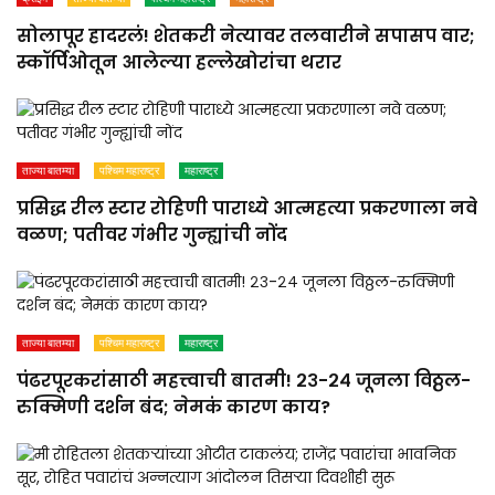
सोलापूर हादरलं! शेतकरी नेत्यावर तलवारीने सपासप वार;
स्कॉर्पिओतून आलेल्या हल्लेखोरांचा थरार
ताज्या बातम्या
पश्चिम महाराष्ट्र
महाराष्ट्र
प्रसिद्ध रील स्टार रोहिणी पाराध्ये आत्महत्या प्रकरणाला नवे
वळण; पतीवर गंभीर गुन्ह्यांची नोंद
ताज्या बातम्या
पश्चिम महाराष्ट्र
महाराष्ट्र
पंढरपूरकरांसाठी महत्त्वाची बातमी! २३-२४ जूनला विठ्ठल-
रुक्मिणी दर्शन बंद; नेमकं कारण काय?