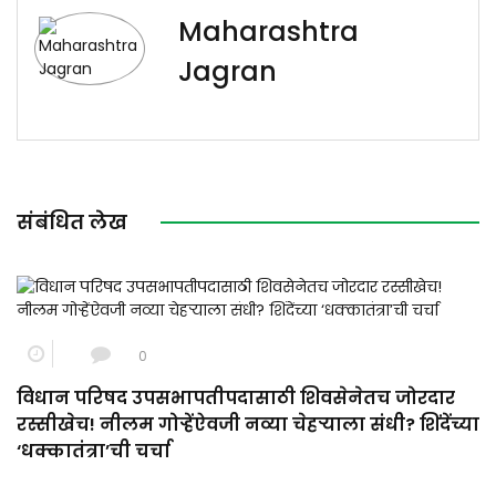
Maharashtra
Jagran
संबंधित लेख
0
विधान परिषद उपसभापतीपदासाठी शिवसेनेतच जोरदार
रस्सीखेच! नीलम गोऱ्हेंऐवजी नव्या चेहऱ्याला संधी? शिंदेंच्या
‘धक्कातंत्रा’ची चर्चा