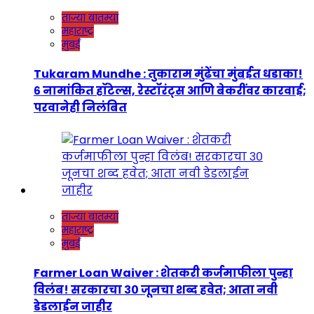
ताज्या बातम्या
महाराष्ट्र
मुंबई
Tukaram Mundhe : तुकाराम मुंढेंचा मुंबईत धडाका!
६ नामांकित हॉटेल्स, रेस्टॉरंट्स आणि बेकरींवर कारवाई;
परवानेही निलंबित
ताज्या बातम्या
महाराष्ट्र
मुंबई
Farmer Loan Waiver : शेतकरी कर्जमाफीला पुन्हा
विलंब! सरकारचा ३० जूनचा शब्द हवेत; आता नवी
डेडलाईन जाहीर