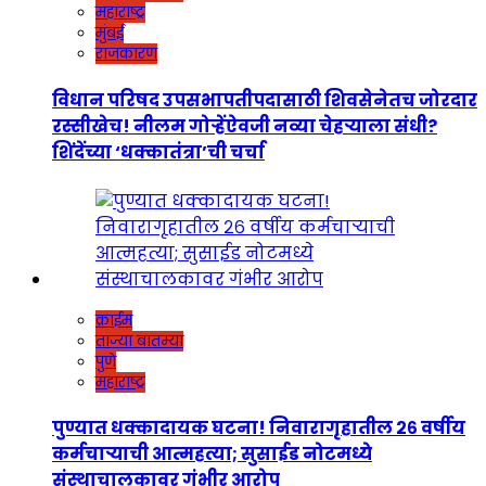
महाराष्ट्र
मुंबई
राजकारण
विधान परिषद उपसभापतीपदासाठी शिवसेनेतच जोरदार
रस्सीखेच! नीलम गोऱ्हेंऐवजी नव्या चेहऱ्याला संधी?
शिंदेंच्या ‘धक्कातंत्रा’ची चर्चा
क्राईम
ताज्या बातम्या
पुणे
महाराष्ट्र
पुण्यात धक्कादायक घटना! निवारागृहातील २६ वर्षीय
कर्मचाऱ्याची आत्महत्या; सुसाईड नोटमध्ये
संस्थाचालकावर गंभीर आरोप