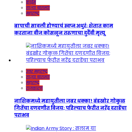
क्राईम
ताज्या बातम्या
महाराष्ट्र
बापाची सावली होण्याचं स्वप्न अधुरं; शेतात काम
करताना वीज कोसळून तरुणाचा दुर्दैवी मृत्यू
उत्तर महाराष्ट्र
ताज्या बातम्या
महाराष्ट्र
राजकारण
नाशिकमध्ये महायुतीला जबर धक्का! बंडखोर गोकुळ
गितेंचा दणदणीत विजय; पहिल्याच फेरीत नरेंद्र दराडेंचा
पराभव