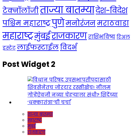
ताज्या बातम्या
देश-विदेश
टेक्नॉलॉजी
पुणे
मनोरंजन
पश्चिम महाराष्ट्र
मराठवाडा
महाराष्ट्र
राजकारण
मुंबई
राशिभविष्य
रिअल
लाईफस्टाईल
विदर्भ
इस्टेट
Post Widget 2
ताज्या बातम्या
महाराष्ट्र
मुंबई
राजकारण