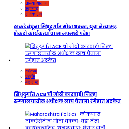
ताज्या बातम्या
महाराष्ट्र
राजकारण
ठाकरे बंधूंना सिंधुदुर्गात मोठा धक्का; युवा नेत्यासह
शेकडो कार्यकर्त्यांचा भाजपमध्ये प्रवेश
कोकण
क्राईम
महाराष्ट्र
सिंधुदुर्गात ACB ची मोठी कारवाई! जिल्हा
रुग्णालयातील अधीक्षक लाच घेताना रंगेहात अटकेत