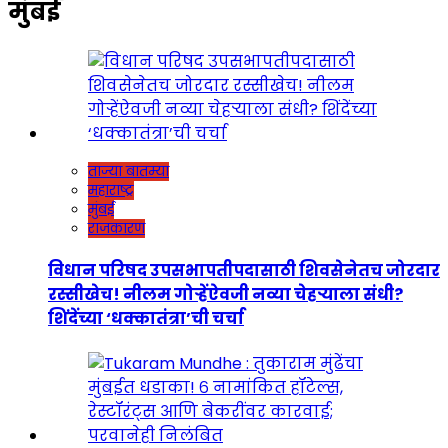
मुंबई
ताज्या बातम्या
महाराष्ट्र
मुंबई
राजकारण
विधान परिषद उपसभापतीपदासाठी शिवसेनेतच जोरदार
रस्सीखेच! नीलम गोऱ्हेंऐवजी नव्या चेहऱ्याला संधी?
शिंदेंच्या ‘धक्कातंत्रा’ची चर्चा