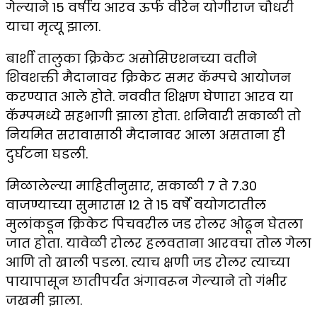
गेल्याने 15 वर्षीय आरव ऊर्फ वीरेन योगीराज चौधरी
याचा मृत्यू झाला.
बार्शी तालुका क्रिकेट असोसिएशनच्या वतीने
शिवशक्ती मैदानावर क्रिकेट समर कॅम्पचे आयोजन
करण्यात आले होते. नववीत शिक्षण घेणारा आरव या
कॅम्पमध्ये सहभागी झाला होता. शनिवारी सकाळी तो
नियमित सरावासाठी मैदानावर आला असताना ही
दुर्घटना घडली.
मिळालेल्या माहितीनुसार, सकाळी 7 ते 7.30
वाजण्याच्या सुमारास 12 ते 15 वर्षे वयोगटातील
मुलांकडून क्रिकेट पिचवरील जड रोलर ओढून घेतला
जात होता. यावेळी रोलर हलवताना आरवचा तोल गेला
आणि तो खाली पडला. त्याच क्षणी जड रोलर त्याच्या
पायापासून छातीपर्यंत अंगावरून गेल्याने तो गंभीर
जखमी झाला.