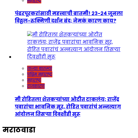
महाराष्ट्र
पंढरपूरकरांसाठी महत्त्वाची बातमी! २३-२४ जूनला
विठ्ठल-रुक्मिणी दर्शन बंद; नेमकं कारण काय?
ताज्या बातम्या
पश्चिम महाराष्ट्र
महाराष्ट्र
राजकारण
मी रोहितला शेतकऱ्यांच्या ओटीत टाकलंय; राजेंद्र
पवारांचा भावनिक सूर, रोहित पवारांचं अन्नत्याग
आंदोलन तिसऱ्या दिवशीही सुरू
मराठवाडा