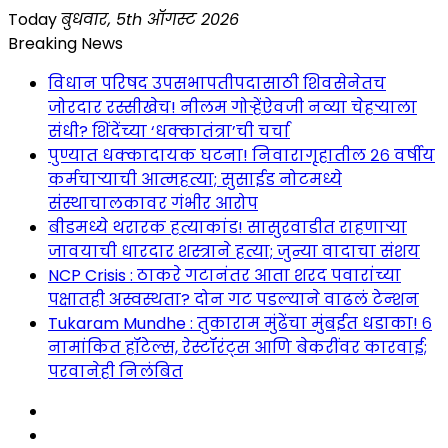
Skip
Today
बुधवार, 5th ऑगस्ट 2026
to
Breaking News
content
विधान परिषद उपसभापतीपदासाठी शिवसेनेतच
जोरदार रस्सीखेच! नीलम गोऱ्हेंऐवजी नव्या चेहऱ्याला
संधी? शिंदेंच्या ‘धक्कातंत्रा’ची चर्चा
पुण्यात धक्कादायक घटना! निवारागृहातील २६ वर्षीय
कर्मचाऱ्याची आत्महत्या; सुसाईड नोटमध्ये
संस्थाचालकावर गंभीर आरोप
बीडमध्ये थरारक हत्याकांड! सासुरवाडीत राहणाऱ्या
जावयाची धारदार शस्त्राने हत्या; जुन्या वादाचा संशय
NCP Crisis : ठाकरे गटानंतर आता शरद पवारांच्या
पक्षातही अस्वस्थता? दोन गट पडल्याने वाढलं टेन्शन
Tukaram Mundhe : तुकाराम मुंढेंचा मुंबईत धडाका! ६
नामांकित हॉटेल्स, रेस्टॉरंट्स आणि बेकरींवर कारवाई;
परवानेही निलंबित