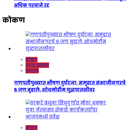
अधिक परवाने रद्द
कोकण
कोकण
ताज्या बातम्या
महाराष्ट्र
गणपतीपुळ्यात भीषण दुर्घटना; समुद्रात संभाजीनगरचे
८ जण बुडाले, शोधमोहीम युद्धपातळीवर
कोकण