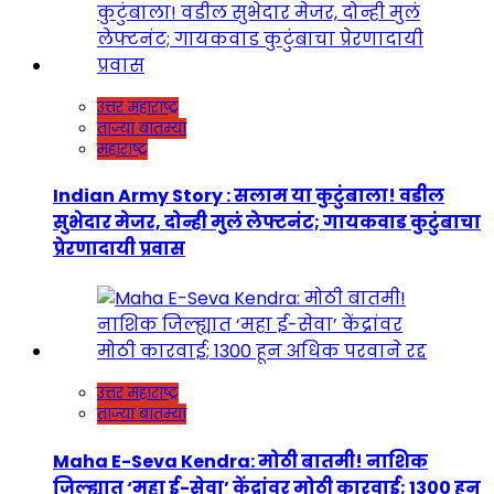
उत्तर महाराष्ट्र
ताज्या बातम्या
महाराष्ट्र
Indian Army Story : सलाम या कुटुंबाला! वडील
सुभेदार मेजर, दोन्ही मुलं लेफ्टनंट; गायकवाड कुटुंबाचा
प्रेरणादायी प्रवास
उत्तर महाराष्ट्र
ताज्या बातम्या
Maha E-Seva Kendra: मोठी बातमी! नाशिक
जिल्ह्यात ‘महा ई-सेवा’ केंद्रांवर मोठी कारवाई; 1300 हून