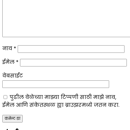
नाव
*
ईमेल
*
वेबसाईट
पुढील वेळेच्या माझ्या टिप्पणी साठी माझे नाव,
ईमेल आणि संकेतस्थळ ह्या ब्राउझरमध्ये जतन करा.