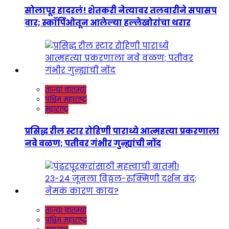
सोलापूर हादरलं! शेतकरी नेत्यावर तलवारीने सपासप
वार; स्कॉर्पिओतून आलेल्या हल्लेखोरांचा थरार
ताज्या बातम्या
पश्चिम महाराष्ट्र
महाराष्ट्र
प्रसिद्ध रील स्टार रोहिणी पाराध्ये आत्महत्या प्रकरणाला
नवे वळण; पतीवर गंभीर गुन्ह्यांची नोंद
ताज्या बातम्या
पश्चिम महाराष्ट्र