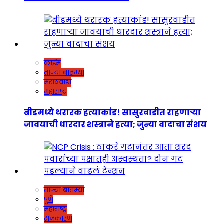
क्राईम
ताज्या बातम्या
मराठवाडा
महाराष्ट्र
बीडमध्ये थरारक हत्याकांड! सासुरवाडीत राहणाऱ्या
जावयाची धारदार शस्त्राने हत्या; जुन्या वादाचा संशय
ताज्या बातम्या
पुणे
महाराष्ट्र
राजकारण