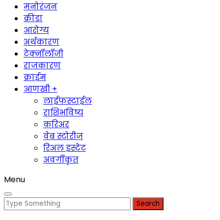
मनोरंजन
क्रीडा
आरोग्य
अर्थकारण
टेक्नॉलॉजी
राजकारण
क्राईम
आणखी +
लाईफस्टाईल
राशिभविष्य
करिअर
वेब स्टोरीज
रिअल इस्टेट
अवर्गीकृत
Menu
Search
for: