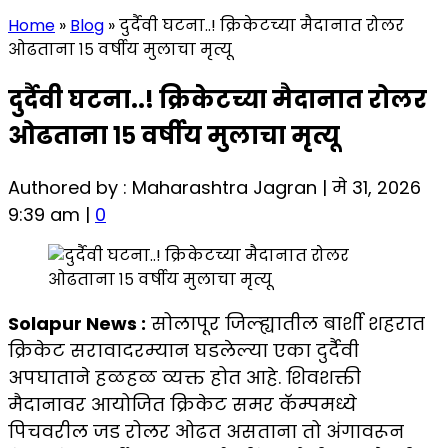
Home
»
Blog
»
दुर्दैवी घटना..! क्रिकेटच्या मैदानात रोलर
ओढताना १५ वर्षीय मुलाचा मृत्यू
दुर्दैवी घटना..! क्रिकेटच्या मैदानात रोलर
ओढताना १५ वर्षीय मुलाचा मृत्यू
Authored by : Maharashtra Jagran | मे 31, 2026
9:39 am |
0
Solapur News :
सोलापूर जिल्ह्यातील बार्शी शहरात
क्रिकेट सरावादरम्यान घडलेल्या एका दुर्दैवी
अपघाताने हळहळ व्यक्त होत आहे. शिवशक्ती
मैदानावर आयोजित क्रिकेट समर कॅम्पमध्ये
पिचवरील जड रोलर ओढत असताना तो अंगावरून