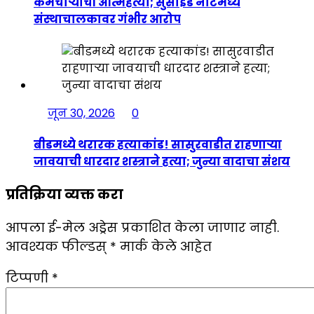
कर्मचाऱ्याची आत्महत्या; सुसाईड नोटमध्ये
संस्थाचालकावर गंभीर आरोप
जून 30, 2026
0
बीडमध्ये थरारक हत्याकांड! सासुरवाडीत राहणाऱ्या
जावयाची धारदार शस्त्राने हत्या; जुन्या वादाचा संशय
प्रतिक्रिया व्यक्त करा
आपला ई-मेल अड्रेस प्रकाशित केला जाणार नाही.
आवश्यक फील्डस्
*
मार्क केले आहेत
टिप्पणी
*