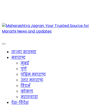
Maharashtra Jagran : Your Trusted Companion
for the Latest News
ताज्या बातम्या
महाराष्ट्र
मुंबई
पुणे
पश्चिम महाराष्ट्र
उत्तर महाराष्ट्र
विदर्भ
कोकण
मराठवाडा
देश-विदेश