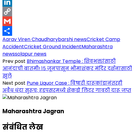
X
LinkedIn
Copy
Link
Gmail
Aarav Viren Chaudhary
barshi news
Cricket Camp
Share
Accident
Cricket Ground Incident
Maharashtra
news
solapur news
Prev post
Bhimashankar Temple : शिवभक्तांसाठी
आनंदाची बातमी! १५ जूनपासून भीमाशंकर मंदिर दर्शनासाठी
खुले
Next post
Pune Liquor Case : विषारी दारूकांडानंतरही
अवैध धंदा सुरूच; हडपसरमध्ये शेकडो लिटर गावठी दारू जप्त
Maharashtra Jagran
संबंधित लेख