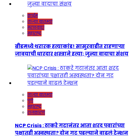
क्राईम
ताज्या बातम्या
मराठवाडा
महाराष्ट्र
बीडमध्ये थरारक हत्याकांड! सासुरवाडीत राहणाऱ्या
जावयाची धारदार शस्त्राने हत्या; जुन्या वादाचा संशय
ताज्या बातम्या
पुणे
महाराष्ट्र
राजकारण
NCP Crisis : ठाकरे गटानंतर आता शरद पवारांच्या
पक्षातही अस्वस्थता? दोन गट पडल्याने वाढलं टेन्शन