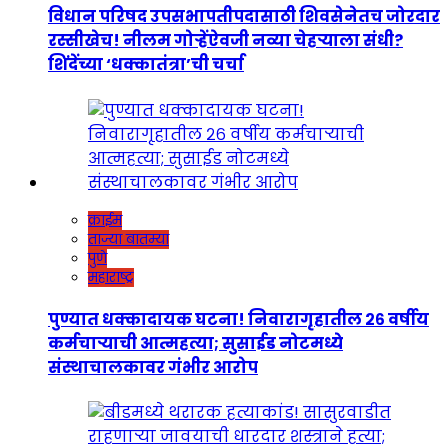
विधान परिषद उपसभापतीपदासाठी शिवसेनेतच जोरदार
रस्सीखेच! नीलम गोऱ्हेंऐवजी नव्या चेहऱ्याला संधी?
शिंदेंच्या ‘धक्कातंत्रा’ची चर्चा
क्राईम
ताज्या बातम्या
पुणे
महाराष्ट्र
पुण्यात धक्कादायक घटना! निवारागृहातील २६ वर्षीय
कर्मचाऱ्याची आत्महत्या; सुसाईड नोटमध्ये
संस्थाचालकावर गंभीर आरोप