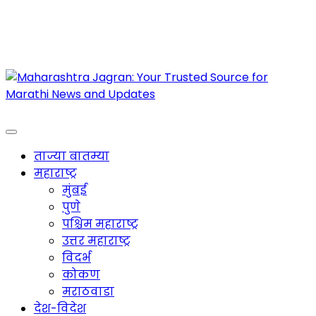
Maharashtra Jagran : Your Trusted Companion
for the Latest News
ताज्या बातम्या
महाराष्ट्र
मुंबई
पुणे
पश्चिम महाराष्ट्र
उत्तर महाराष्ट्र
विदर्भ
कोकण
मराठवाडा
देश-विदेश