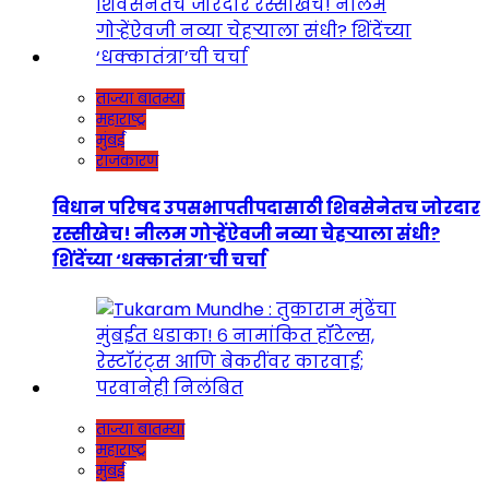
ताज्या बातम्या
महाराष्ट्र
मुंबई
राजकारण
विधान परिषद उपसभापतीपदासाठी शिवसेनेतच जोरदार
रस्सीखेच! नीलम गोऱ्हेंऐवजी नव्या चेहऱ्याला संधी?
शिंदेंच्या ‘धक्कातंत्रा’ची चर्चा
ताज्या बातम्या
महाराष्ट्र
मुंबई