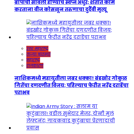
बापाची सावली होण्याचं स्वप्न अधुरं; शेतात काम
करताना वीज कोसळून तरुणाचा दुर्दैवी मृत्यू
उत्तर महाराष्ट्र
ताज्या बातम्या
महाराष्ट्र
राजकारण
नाशिकमध्ये महायुतीला जबर धक्का! बंडखोर गोकुळ
गितेंचा दणदणीत विजय; पहिल्याच फेरीत नरेंद्र दराडेंचा
पराभव