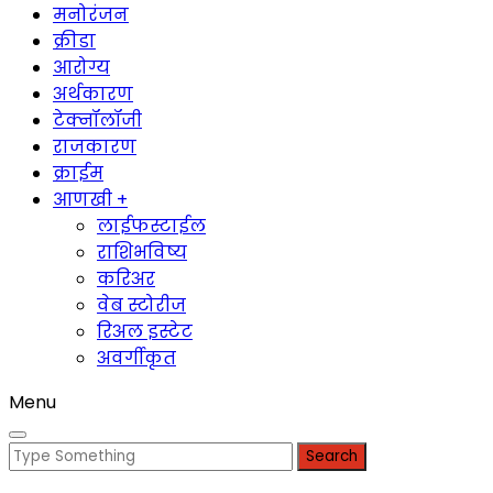
मनोरंजन
क्रीडा
आरोग्य
अर्थकारण
टेक्नॉलॉजी
राजकारण
क्राईम
आणखी +
लाईफस्टाईल
राशिभविष्य
करिअर
वेब स्टोरीज
रिअल इस्टेट
अवर्गीकृत
Menu
Search
for: