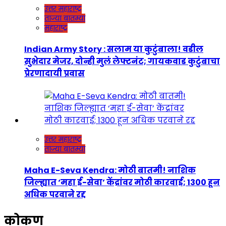
उत्तर महाराष्ट्र
ताज्या बातम्या
महाराष्ट्र
Indian Army Story : सलाम या कुटुंबाला! वडील
सुभेदार मेजर, दोन्ही मुलं लेफ्टनंट; गायकवाड कुटुंबाचा
प्रेरणादायी प्रवास
उत्तर महाराष्ट्र
ताज्या बातम्या
Maha E-Seva Kendra: मोठी बातमी! नाशिक
जिल्ह्यात ‘महा ई-सेवा’ केंद्रांवर मोठी कारवाई; 1300 हून
अधिक परवाने रद्द
कोकण