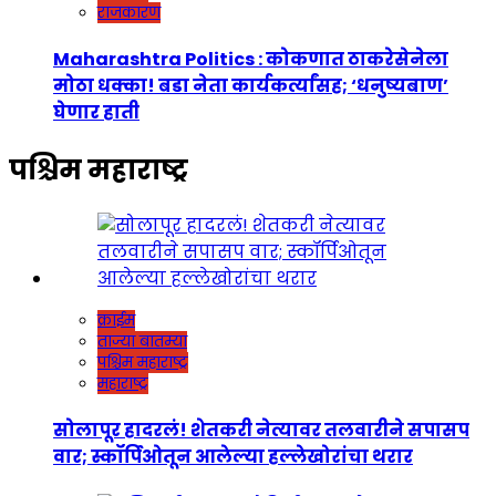
राजकारण
Maharashtra Politics : कोकणात ठाकरेसेनेला
मोठा धक्का! बडा नेता कार्यकर्त्यांसह; ‘धनुष्यबाण’
घेणार हाती
पश्चिम महाराष्ट्र
क्राईम
ताज्या बातम्या
पश्चिम महाराष्ट्र
महाराष्ट्र
सोलापूर हादरलं! शेतकरी नेत्यावर तलवारीने सपासप
वार; स्कॉर्पिओतून आलेल्या हल्लेखोरांचा थरार