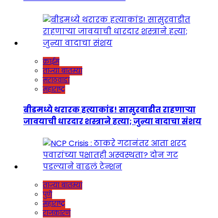
क्राईम
ताज्या बातम्या
मराठवाडा
महाराष्ट्र
बीडमध्ये थरारक हत्याकांड! सासुरवाडीत राहणाऱ्या
जावयाची धारदार शस्त्राने हत्या; जुन्या वादाचा संशय
ताज्या बातम्या
पुणे
महाराष्ट्र
राजकारण