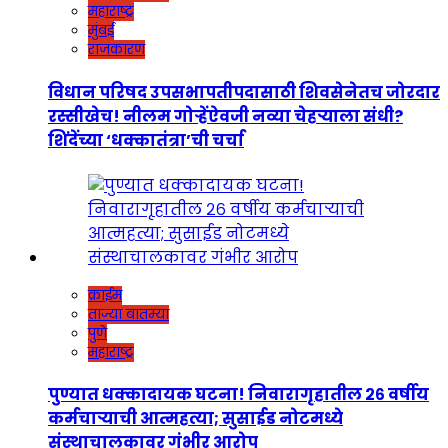
महाराष्ट्र
मुंबई
राजकारण
विधान परिषद उपसभापतीपदासाठी शिवसेनेतच जोरदार
रस्सीखेच! नीलम गोऱ्हेंऐवजी नव्या चेहऱ्याला संधी?
शिंदेंच्या ‘धक्कातंत्रा’ची चर्चा
क्राईम
ताज्या बातम्या
पुणे
महाराष्ट्र
पुण्यात धक्कादायक घटना! निवारागृहातील २६ वर्षीय
कर्मचाऱ्याची आत्महत्या; सुसाईड नोटमध्ये
संस्थाचालकावर गंभीर आरोप