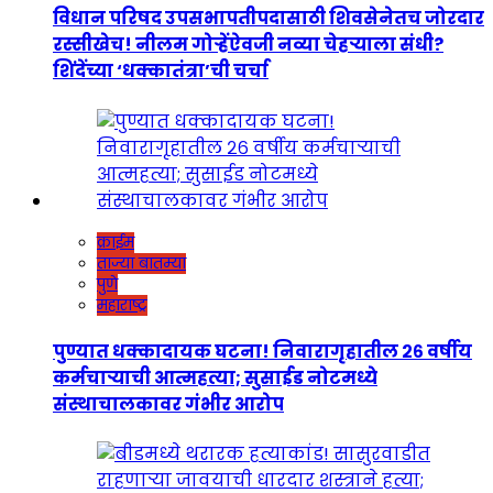
विधान परिषद उपसभापतीपदासाठी शिवसेनेतच जोरदार
रस्सीखेच! नीलम गोऱ्हेंऐवजी नव्या चेहऱ्याला संधी?
शिंदेंच्या ‘धक्कातंत्रा’ची चर्चा
क्राईम
ताज्या बातम्या
पुणे
महाराष्ट्र
पुण्यात धक्कादायक घटना! निवारागृहातील २६ वर्षीय
कर्मचाऱ्याची आत्महत्या; सुसाईड नोटमध्ये
संस्थाचालकावर गंभीर आरोप