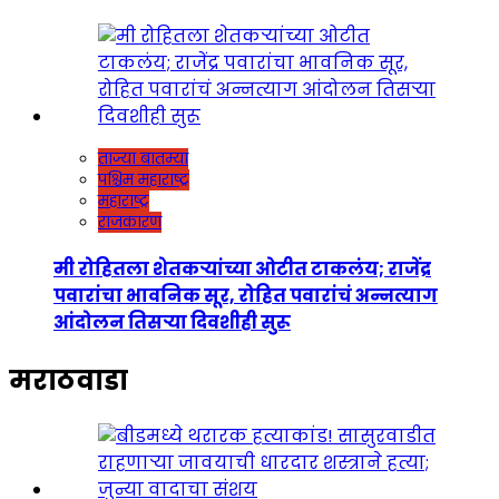
ताज्या बातम्या
पश्चिम महाराष्ट्र
महाराष्ट्र
राजकारण
मी रोहितला शेतकऱ्यांच्या ओटीत टाकलंय; राजेंद्र
पवारांचा भावनिक सूर, रोहित पवारांचं अन्नत्याग
आंदोलन तिसऱ्या दिवशीही सुरू
मराठवाडा