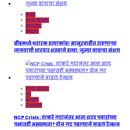
क्राईम
ताज्या बातम्या
मराठवाडा
महाराष्ट्र
बीडमध्ये थरारक हत्याकांड! सासुरवाडीत राहणाऱ्या
जावयाची धारदार शस्त्राने हत्या; जुन्या वादाचा संशय
ताज्या बातम्या
पुणे
महाराष्ट्र
राजकारण
NCP Crisis : ठाकरे गटानंतर आता शरद पवारांच्या
पक्षातही अस्वस्थता? दोन गट पडल्याने वाढलं टेन्शन