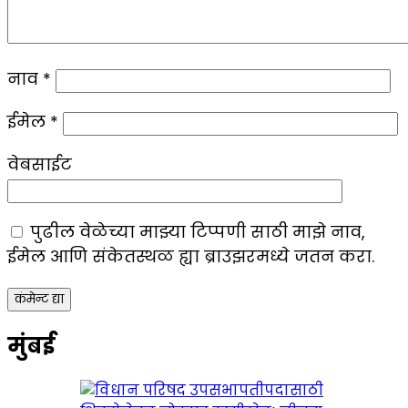
नाव
*
ईमेल
*
वेबसाईट
पुढील वेळेच्या माझ्या टिप्पणी साठी माझे नाव,
ईमेल आणि संकेतस्थळ ह्या ब्राउझरमध्ये जतन करा.
मुंबई