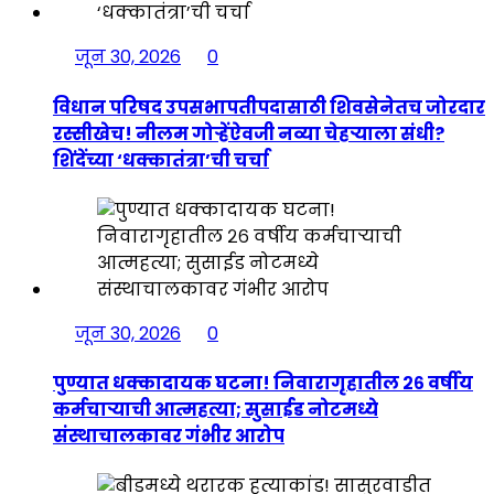
जून 30, 2026
0
विधान परिषद उपसभापतीपदासाठी शिवसेनेतच जोरदार
रस्सीखेच! नीलम गोऱ्हेंऐवजी नव्या चेहऱ्याला संधी?
शिंदेंच्या ‘धक्कातंत्रा’ची चर्चा
जून 30, 2026
0
पुण्यात धक्कादायक घटना! निवारागृहातील २६ वर्षीय
कर्मचाऱ्याची आत्महत्या; सुसाईड नोटमध्ये
संस्थाचालकावर गंभीर आरोप