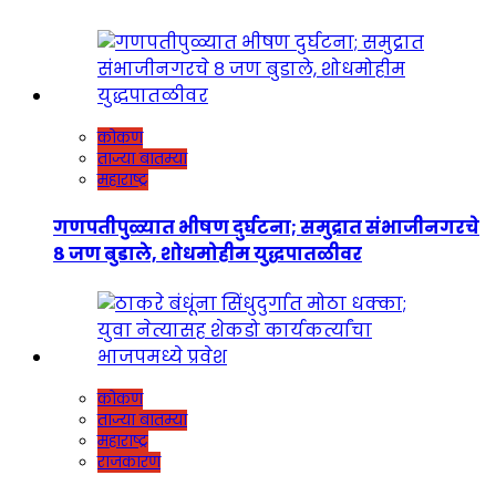
कोकण
ताज्या बातम्या
महाराष्ट्र
गणपतीपुळ्यात भीषण दुर्घटना; समुद्रात संभाजीनगरचे
८ जण बुडाले, शोधमोहीम युद्धपातळीवर
कोकण
ताज्या बातम्या
महाराष्ट्र
राजकारण