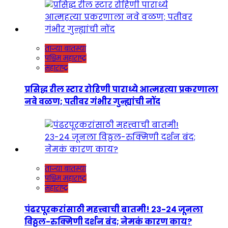
ताज्या बातम्या
पश्चिम महाराष्ट्र
महाराष्ट्र
प्रसिद्ध रील स्टार रोहिणी पाराध्ये आत्महत्या प्रकरणाला
नवे वळण; पतीवर गंभीर गुन्ह्यांची नोंद
ताज्या बातम्या
पश्चिम महाराष्ट्र
महाराष्ट्र
पंढरपूरकरांसाठी महत्त्वाची बातमी! २३-२४ जूनला
विठ्ठल-रुक्मिणी दर्शन बंद; नेमकं कारण काय?