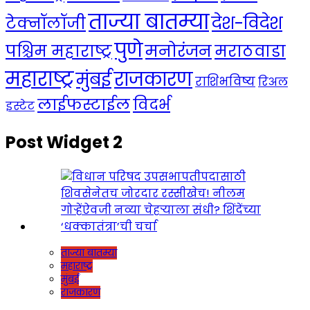
ताज्या बातम्या
देश-विदेश
टेक्नॉलॉजी
पुणे
मनोरंजन
पश्चिम महाराष्ट्र
मराठवाडा
महाराष्ट्र
राजकारण
मुंबई
राशिभविष्य
रिअल
लाईफस्टाईल
विदर्भ
इस्टेट
Post Widget 2
ताज्या बातम्या
महाराष्ट्र
मुंबई
राजकारण