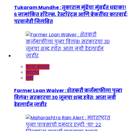
Tukaram Mundhe : तुकाराम मुंढेंचा मुंबईत धडाका!
६ नामांकित हॉटेल्स, रेस्टॉरंट्स आणि बेकरींवर कारवाई;
परवानेही निलंबित
ताज्या बातम्या
महाराष्ट्र
मुंबई
Farmer Loan Waiver : शेतकरी कर्जमाफीला पुन्हा
विलंब! सरकारचा ३० जूनचा शब्द हवेत; आता नवी
डेडलाईन जाहीर