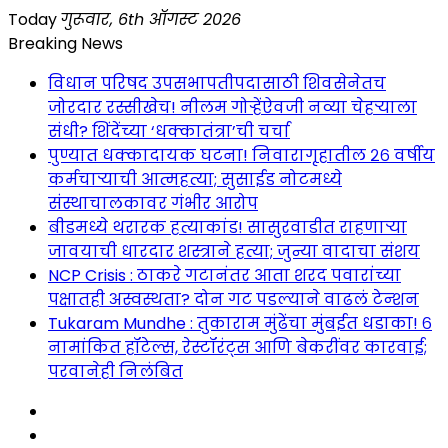
Skip
Today
गुरूवार, 6th ऑगस्ट 2026
to
Breaking News
content
विधान परिषद उपसभापतीपदासाठी शिवसेनेतच
जोरदार रस्सीखेच! नीलम गोऱ्हेंऐवजी नव्या चेहऱ्याला
संधी? शिंदेंच्या ‘धक्कातंत्रा’ची चर्चा
पुण्यात धक्कादायक घटना! निवारागृहातील २६ वर्षीय
कर्मचाऱ्याची आत्महत्या; सुसाईड नोटमध्ये
संस्थाचालकावर गंभीर आरोप
बीडमध्ये थरारक हत्याकांड! सासुरवाडीत राहणाऱ्या
जावयाची धारदार शस्त्राने हत्या; जुन्या वादाचा संशय
NCP Crisis : ठाकरे गटानंतर आता शरद पवारांच्या
पक्षातही अस्वस्थता? दोन गट पडल्याने वाढलं टेन्शन
Tukaram Mundhe : तुकाराम मुंढेंचा मुंबईत धडाका! ६
नामांकित हॉटेल्स, रेस्टॉरंट्स आणि बेकरींवर कारवाई;
परवानेही निलंबित