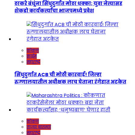
ठाकरे बंधूंना सिंधुदुर्गात मोठा धक्का; युवा नेत्यासह
शेकडो कार्यकर्त्यांचा भाजपमध्ये प्रवेश
कोकण
क्राईम
महाराष्ट्र
सिंधुदुर्गात ACB ची मोठी कारवाई! जिल्हा
रुग्णालयातील अधीक्षक लाच घेताना रंगेहात अटकेत
कोकण
ताज्या बातम्या
महाराष्ट्र