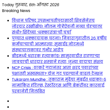
Skip
Today
गुरूवार, 6th ऑगस्ट 2026
to
Breaking News
content
विधान परिषद उपसभापतीपदासाठी शिवसेनेतच
जोरदार रस्सीखेच! नीलम गोऱ्हेंऐवजी नव्या चेहऱ्याला
संधी? शिंदेंच्या ‘धक्कातंत्रा’ची चर्चा
पुण्यात धक्कादायक घटना! निवारागृहातील २६ वर्षीय
कर्मचाऱ्याची आत्महत्या; सुसाईड नोटमध्ये
संस्थाचालकावर गंभीर आरोप
बीडमध्ये थरारक हत्याकांड! सासुरवाडीत राहणाऱ्या
जावयाची धारदार शस्त्राने हत्या; जुन्या वादाचा संशय
NCP Crisis : ठाकरे गटानंतर आता शरद पवारांच्या
पक्षातही अस्वस्थता? दोन गट पडल्याने वाढलं टेन्शन
Tukaram Mundhe : तुकाराम मुंढेंचा मुंबईत धडाका! ६
नामांकित हॉटेल्स, रेस्टॉरंट्स आणि बेकरींवर कारवाई;
परवानेही निलंबित