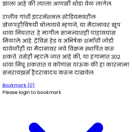
झाला आहे की त्याला आणखी थोडा वेळ लागेल.
राजीव गांधी इंटरनॅशनल स्टेडियमवरील
खेळपट्टीविषयी बोलायचे म्हणजे, या मैदानावर खूप
धावा निघतात. हे मागील सामन्यातही पाहावयास
मिळाले आहे. ट्रॅविस हेड व अभिषेक शर्माची जोडी
यावेळीही या मैदानावर नवे विक्रम स्थापित करू
शकते. तसेही म्हटले जात आहे की, या हंगामांत ३०२
धावा निघू शकतात व कोणास ठाऊक की हा कारनामा
सनरायझर्स हैदराबादच करून दाखवेल.
Bookmark (
0
)
Please login to bookmark