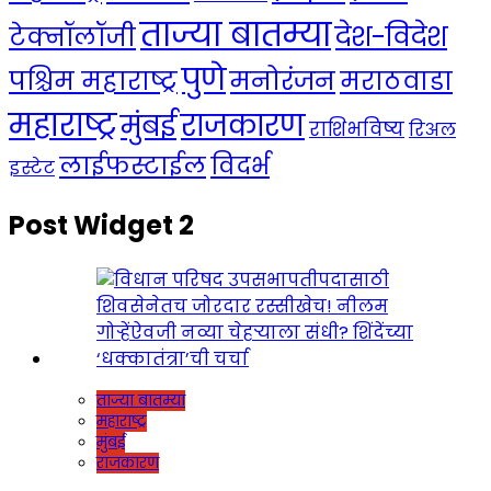
ताज्या बातम्या
देश-विदेश
टेक्नॉलॉजी
पुणे
मनोरंजन
पश्चिम महाराष्ट्र
मराठवाडा
महाराष्ट्र
राजकारण
मुंबई
राशिभविष्य
रिअल
लाईफस्टाईल
विदर्भ
इस्टेट
Post Widget 2
ताज्या बातम्या
महाराष्ट्र
मुंबई
राजकारण