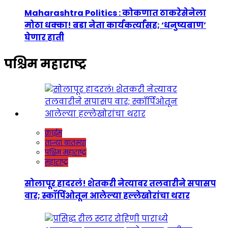
Maharashtra Politics : कोकणात ठाकरेसेनेला
मोठा धक्का! बडा नेता कार्यकर्त्यांसह; ‘धनुष्यबाण’
घेणार हाती
पश्चिम महाराष्ट्र
क्राईम
ताज्या बातम्या
पश्चिम महाराष्ट्र
महाराष्ट्र
सोलापूर हादरलं! शेतकरी नेत्यावर तलवारीने सपासप
वार; स्कॉर्पिओतून आलेल्या हल्लेखोरांचा थरार