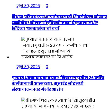
जून 30, 2026
0
विधान परिषद उपसभापतीपदासाठी शिवसेनेतच जोरदार
रस्सीखेच! नीलम गोऱ्हेंऐवजी नव्या चेहऱ्याला संधी?
शिंदेंच्या ‘धक्कातंत्रा’ची चर्चा
जून 30, 2026
0
पुण्यात धक्कादायक घटना! निवारागृहातील २६ वर्षीय
कर्मचाऱ्याची आत्महत्या; सुसाईड नोटमध्ये
संस्थाचालकावर गंभीर आरोप