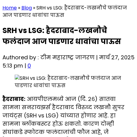
Home
»
Blog
»
SRH vs LSG: हैदराबाद-लखनौचे फलंदाज
आज पाडणार धावांचा पाऊस
SRH vs LSG: हैदराबाद-लखनौचे
फलंदाज आज पाडणार धावांचा पाऊस
Authored by : टीम महाराष्ट्र जागरण | मार्च 27, 2025
5:13 pm |
0
हैदराबाद:
आयपीएलमध्ये आज (दि. २६) सातवा
सामना सनरायझर्स हैदराबाद विरुध्द लखनौ सुपर
जायंट्स (SRH vs LSG) यांच्यात होणार आहे. हा
सामना ब्लॉकबस्टर होऊ शकतो. कारण दोन्ही
संघांकडे स्फोटक फलंदाजांची फौज आहे, जे