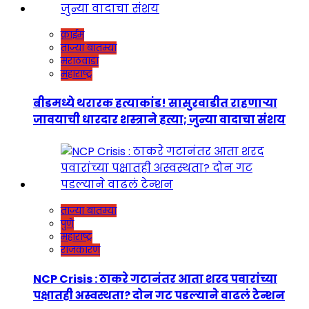
क्राईम
ताज्या बातम्या
मराठवाडा
महाराष्ट्र
बीडमध्ये थरारक हत्याकांड! सासुरवाडीत राहणाऱ्या
जावयाची धारदार शस्त्राने हत्या; जुन्या वादाचा संशय
ताज्या बातम्या
पुणे
महाराष्ट्र
राजकारण
NCP Crisis : ठाकरे गटानंतर आता शरद पवारांच्या
पक्षातही अस्वस्थता? दोन गट पडल्याने वाढलं टेन्शन