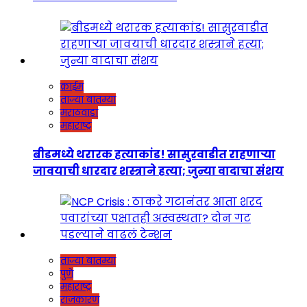
क्राईम
ताज्या बातम्या
मराठवाडा
महाराष्ट्र
बीडमध्ये थरारक हत्याकांड! सासुरवाडीत राहणाऱ्या
जावयाची धारदार शस्त्राने हत्या; जुन्या वादाचा संशय
ताज्या बातम्या
पुणे
महाराष्ट्र
राजकारण