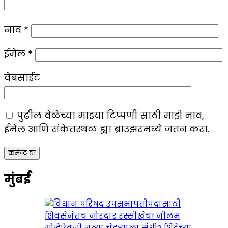
नाव
*
ईमेल
*
वेबसाईट
पुढील वेळेच्या माझ्या टिप्पणी साठी माझे नाव,
ईमेल आणि संकेतस्थळ ह्या ब्राउझरमध्ये जतन करा.
मुंबई