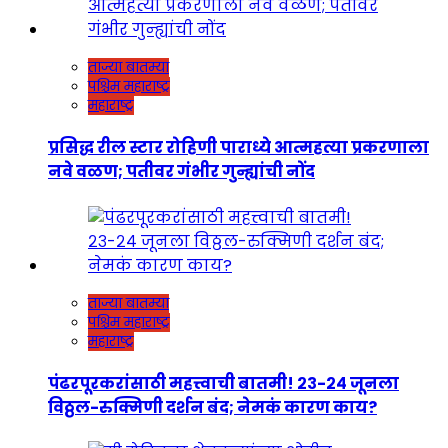
ताज्या बातम्या
पश्चिम महाराष्ट्र
महाराष्ट्र
प्रसिद्ध रील स्टार रोहिणी पाराध्ये आत्महत्या प्रकरणाला
नवे वळण; पतीवर गंभीर गुन्ह्यांची नोंद
ताज्या बातम्या
पश्चिम महाराष्ट्र
महाराष्ट्र
पंढरपूरकरांसाठी महत्त्वाची बातमी! २३-२४ जूनला
विठ्ठल-रुक्मिणी दर्शन बंद; नेमकं कारण काय?