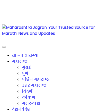
Maharashtra Jagran : Your Trusted Companion
for the Latest News
ताज्या बातम्या
महाराष्ट्र
मुंबई
पुणे
पश्चिम महाराष्ट्र
उत्तर महाराष्ट्र
विदर्भ
कोकण
मराठवाडा
देश-विदेश