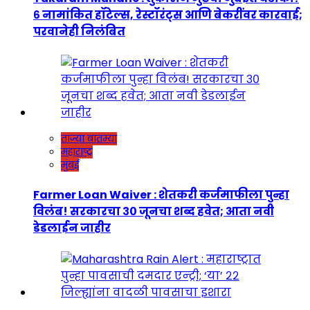
६ नामांकित हॉटेल्स, रेस्टॉरंट्स आणि बेकरींवर कारवाई;
परवानेही निलंबित
ताज्या बातम्या
महाराष्ट्र
मुंबई
Farmer Loan Waiver : शेतकरी कर्जमाफीला पुन्हा
विलंब! सरकारचा ३० जूनचा शब्द हवेत; आता नवी
डेडलाईन जाहीर