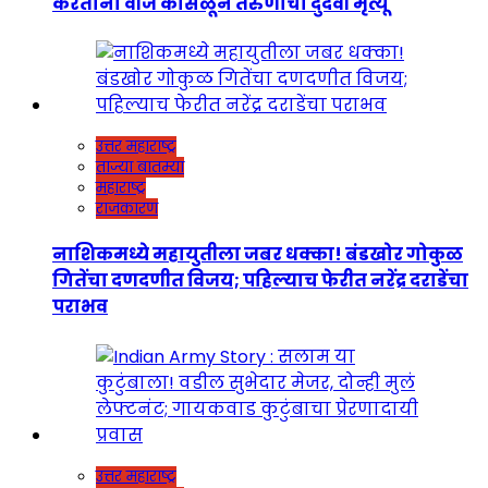
करताना वीज कोसळून तरुणाचा दुर्दैवी मृत्यू
उत्तर महाराष्ट्र
ताज्या बातम्या
महाराष्ट्र
राजकारण
नाशिकमध्ये महायुतीला जबर धक्का! बंडखोर गोकुळ
गितेंचा दणदणीत विजय; पहिल्याच फेरीत नरेंद्र दराडेंचा
पराभव
उत्तर महाराष्ट्र