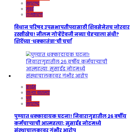
महाराष्ट्र
मुंबई
राजकारण
विधान परिषद उपसभापतीपदासाठी शिवसेनेतच जोरदार
रस्सीखेच! नीलम गोऱ्हेंऐवजी नव्या चेहऱ्याला संधी?
शिंदेंच्या ‘धक्कातंत्रा’ची चर्चा
क्राईम
ताज्या बातम्या
पुणे
महाराष्ट्र
पुण्यात धक्कादायक घटना! निवारागृहातील २६ वर्षीय
कर्मचाऱ्याची आत्महत्या; सुसाईड नोटमध्ये
संस्थाचालकावर गंभीर आरोप