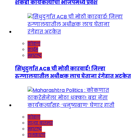
शेकडो कार्यकर्त्यांचा भाजपमध्ये प्रवेश
कोकण
क्राईम
महाराष्ट्र
सिंधुदुर्गात ACB ची मोठी कारवाई! जिल्हा
रुग्णालयातील अधीक्षक लाच घेताना रंगेहात अटकेत
कोकण
ताज्या बातम्या
महाराष्ट्र
राजकारण