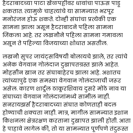
हैदराबादच्या पाटा खेळपट्टीवर धावांचा पाऊस पाडू
शकतात. त्यामुळे चाहत्यांचे या सामन्यात भरपूर
मनोरंजन होऊ शकते. दोन्ही संघांचा प्रत्येकी एक
सामना झाला असून हैदराबादने पहिला सामना
जिंकला आहे. तर लखनौने पहिला सामना गमावला
असून ते पहिल्या विजयाच्या शोधात असतील.
लखनौ सुपर जायंट्सविषयी बोलायचे झाले, तर त्यांचे
अनेक वेगवान गोलंदाज दुखापतग्रस्त झाले आहेत.
मोहसीन खान तर संघाबाहेरच झाला आहे. अशातच
त्यांच्यापुढे एक समस्या वेगवान गोलंदाजाची जरूर
असेल. कारण शार्दूल ठाकूरशिवाय दुसरे मोठे नाव या
संघाच्या वेगवान गोलंदाजांमध्ये सामील नाही.
सनरायझर्स हैदराबादच्या संघात कोणताही बदल
होण्याची शक्यता नाही. मात्र, मागील सामन्यात इशान
किशनला क्षेत्ररक्षण करताना दुखापत झाली होती. आता
हे पाहावे लागेल की, तो या सामन्यात पूर्णपणे तंदुरूस्त