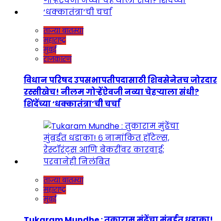
ताज्या बातम्या
महाराष्ट्र
मुंबई
राजकारण
विधान परिषद उपसभापतीपदासाठी शिवसेनेतच जोरदार
रस्सीखेच! नीलम गोऱ्हेंऐवजी नव्या चेहऱ्याला संधी?
शिंदेंच्या ‘धक्कातंत्रा’ची चर्चा
ताज्या बातम्या
महाराष्ट्र
मुंबई
Tukaram Mundhe : तुकाराम मुंढेंचा मुंबईत धडाका!