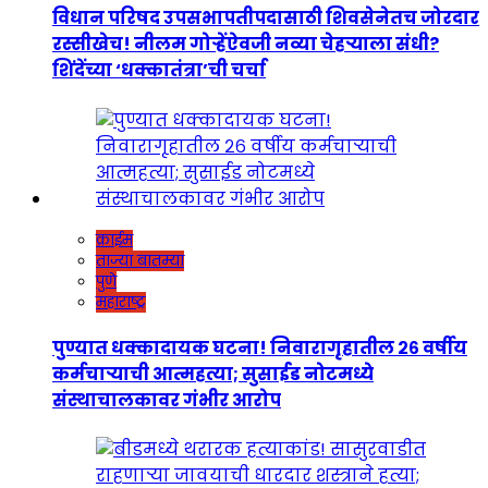
विधान परिषद उपसभापतीपदासाठी शिवसेनेतच जोरदार
रस्सीखेच! नीलम गोऱ्हेंऐवजी नव्या चेहऱ्याला संधी?
शिंदेंच्या ‘धक्कातंत्रा’ची चर्चा
क्राईम
ताज्या बातम्या
पुणे
महाराष्ट्र
पुण्यात धक्कादायक घटना! निवारागृहातील २६ वर्षीय
कर्मचाऱ्याची आत्महत्या; सुसाईड नोटमध्ये
संस्थाचालकावर गंभीर आरोप