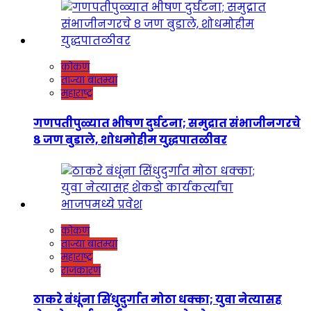
कोकण
ताज्या बातम्या
महाराष्ट्र
गणपतीपुळ्यात भीषण दुर्घटना; समुद्रात संभाजीनगरचे
८ जण बुडाले, शोधमोहीम युद्धपातळीवर
कोकण
ताज्या बातम्या
महाराष्ट्र
राजकारण
ठाकरे बंधूंना सिंधुदुर्गात मोठा धक्का; युवा नेत्यासह