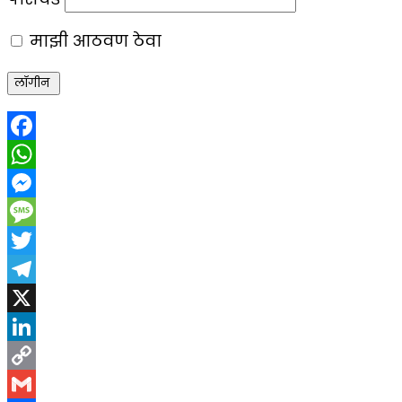
माझी आठवण ठेवा
Facebook
WhatsApp
Messenger
Message
Twitter
Telegram
X
LinkedIn
Copy