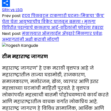
Link
Gmail
SRH vs LSG
Share
Prev post
ह्रदय पिळवटून टाकणारी घटना! मित्राचा 'कॅच'
घेता घेता आयुष्याचीच विकेट घालवून बसला ! मुलगा
विहिरीत पडल्याचे कळताच आई-वडिलांनी फोडला हंबरडा
Next post
मंत्रालयात ऑनलाईन ॲपद्वारे मिळणार प्रवेश;
अभ्यागतांनी अशी करावी नोंदणी
टीम महाराष्ट्र जागरण
महाराष्ट्र जागरण" हे एक मराठी वृत्तपत्र आहे जे
महाराष्ट्रातील ताज्या घडामोडी, राजकारण,
समाजकारण, मनोरंजन, खेळ, व्यापार आणि इतर
महत्त्वाच्या घटनांची माहिती पुरवते. हे वृत्तपत्र
लोकांपर्यंत महत्त्वाची बातमी पोहोचवण्याचे कार्य करते
आणि महाराष्ट्रातील वाचक वर्गात लोकप्रिय आहे.
महाराष्ट्र जागरण हे विविध सामाजिक, आर्थिक आणि