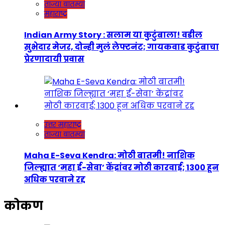
ताज्या बातम्या
महाराष्ट्र
Indian Army Story : सलाम या कुटुंबाला! वडील
सुभेदार मेजर, दोन्ही मुलं लेफ्टनंट; गायकवाड कुटुंबाचा
प्रेरणादायी प्रवास
उत्तर महाराष्ट्र
ताज्या बातम्या
Maha E-Seva Kendra: मोठी बातमी! नाशिक
जिल्ह्यात ‘महा ई-सेवा’ केंद्रांवर मोठी कारवाई; 1300 हून
अधिक परवाने रद्द
कोकण