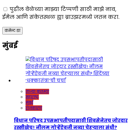
पुढील वेळेच्या माझ्या टिप्पणी साठी माझे नाव,
ईमेल आणि संकेतस्थळ ह्या ब्राउझरमध्ये जतन करा.
मुंबई
ताज्या बातम्या
महाराष्ट्र
मुंबई
राजकारण
विधान परिषद उपसभापतीपदासाठी शिवसेनेतच जोरदार
रस्सीखेच! नीलम गोऱ्हेंऐवजी नव्या चेहऱ्याला संधी?