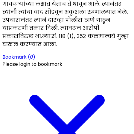
गावकऱ्यांच्या लक्षात येताच ते धावून आले. त्यानंतर
त्यांनी त्यांचा वाद सोडवून अंकुशला रुग्णालयात नेले.
उपचारानंतर त्याने दारव्हा पोलीस ठाणे गाठून
याप्रकरणी तक्रार दिली. त्यावरून आरोपी
प्रकाशविरुद्ध भा.न्या.सं. ११८ (१), ३५२ कलमान्वये गुन्हा
दाखल करण्यात आला.
Bookmark (
0
)
Please login to bookmark