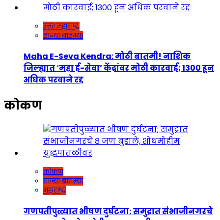
उत्तर महाराष्ट्र
ताज्या बातम्या
Maha E-Seva Kendra: मोठी बातमी! नाशिक
जिल्ह्यात ‘महा ई-सेवा’ केंद्रांवर मोठी कारवाई; 1300 हून
अधिक परवाने रद्द
कोकण
कोकण
ताज्या बातम्या
महाराष्ट्र
गणपतीपुळ्यात भीषण दुर्घटना; समुद्रात संभाजीनगरचे