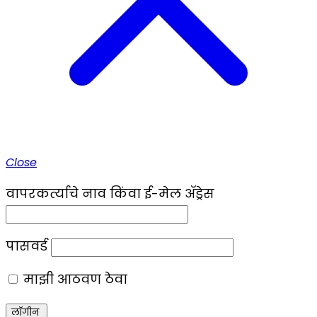
Close
वापरकर्त्याचे नाव किंवा ई-मेल ॲड्रेस
पासवर्ड
माझी आठवण ठेवा