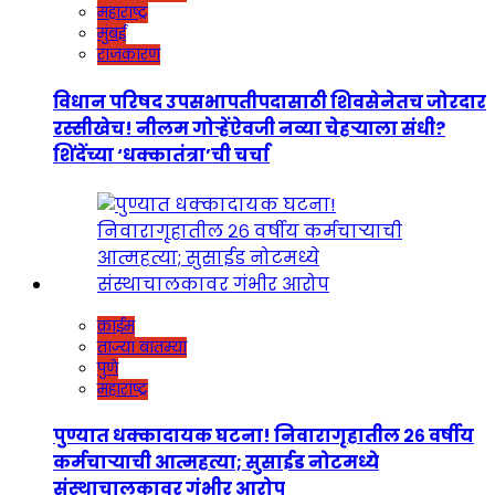
महाराष्ट्र
मुंबई
राजकारण
विधान परिषद उपसभापतीपदासाठी शिवसेनेतच जोरदार
रस्सीखेच! नीलम गोऱ्हेंऐवजी नव्या चेहऱ्याला संधी?
शिंदेंच्या ‘धक्कातंत्रा’ची चर्चा
क्राईम
ताज्या बातम्या
पुणे
महाराष्ट्र
पुण्यात धक्कादायक घटना! निवारागृहातील २६ वर्षीय
कर्मचाऱ्याची आत्महत्या; सुसाईड नोटमध्ये
संस्थाचालकावर गंभीर आरोप