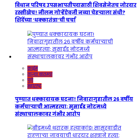
विधान परिषद उपसभापतीपदासाठी शिवसेनेतच जोरदार
रस्सीखेच! नीलम गोऱ्हेंऐवजी नव्या चेहऱ्याला संधी?
शिंदेंच्या ‘धक्कातंत्रा’ची चर्चा
क्राईम
ताज्या बातम्या
पुणे
महाराष्ट्र
पुण्यात धक्कादायक घटना! निवारागृहातील २६ वर्षीय
कर्मचाऱ्याची आत्महत्या; सुसाईड नोटमध्ये
संस्थाचालकावर गंभीर आरोप