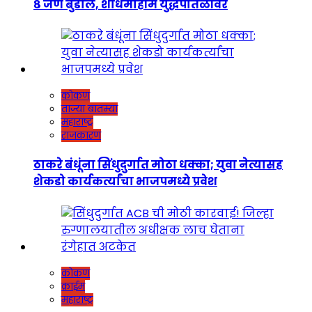
८ जण बुडाले, शोधमोहीम युद्धपातळीवर
कोकण
ताज्या बातम्या
महाराष्ट्र
राजकारण
ठाकरे बंधूंना सिंधुदुर्गात मोठा धक्का; युवा नेत्यासह
शेकडो कार्यकर्त्यांचा भाजपमध्ये प्रवेश
कोकण
क्राईम
महाराष्ट्र