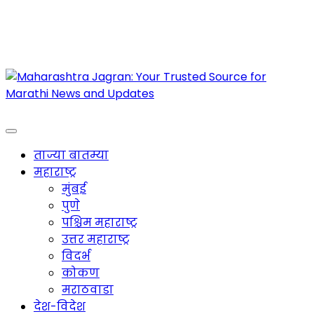
Maharashtra Jagran : Your Trusted Companion
for the Latest News
ताज्या बातम्या
महाराष्ट्र
मुंबई
पुणे
पश्चिम महाराष्ट्र
उत्तर महाराष्ट्र
विदर्भ
कोकण
मराठवाडा
देश-विदेश