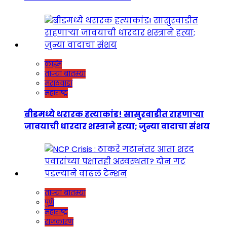
क्राईम
ताज्या बातम्या
मराठवाडा
महाराष्ट्र
बीडमध्ये थरारक हत्याकांड! सासुरवाडीत राहणाऱ्या
जावयाची धारदार शस्त्राने हत्या; जुन्या वादाचा संशय
ताज्या बातम्या
पुणे
महाराष्ट्र
राजकारण