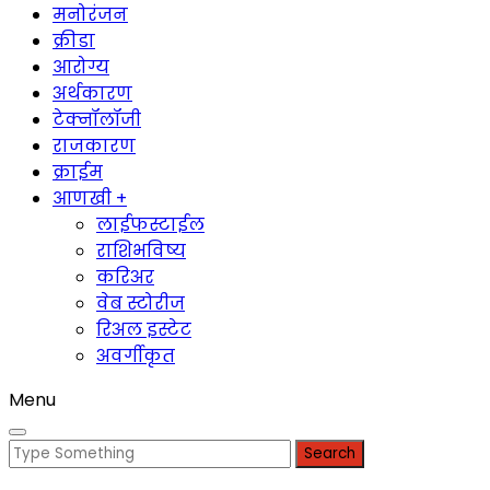
मनोरंजन
क्रीडा
आरोग्य
अर्थकारण
टेक्नॉलॉजी
राजकारण
क्राईम
आणखी +
लाईफस्टाईल
राशिभविष्य
करिअर
वेब स्टोरीज
रिअल इस्टेट
अवर्गीकृत
Menu
Search
for: