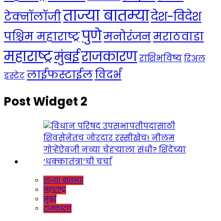
ताज्या बातम्या
देश-विदेश
टेक्नॉलॉजी
पुणे
मनोरंजन
पश्चिम महाराष्ट्र
मराठवाडा
महाराष्ट्र
राजकारण
मुंबई
राशिभविष्य
रिअल
लाईफस्टाईल
विदर्भ
इस्टेट
Post Widget 2
ताज्या बातम्या
महाराष्ट्र
मुंबई
राजकारण