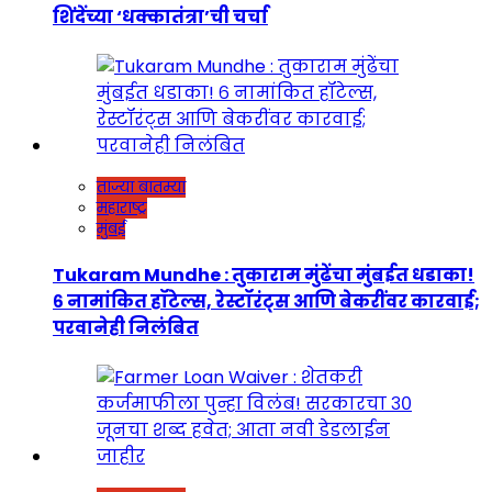
शिंदेंच्या ‘धक्कातंत्रा’ची चर्चा
ताज्या बातम्या
महाराष्ट्र
मुंबई
Tukaram Mundhe : तुकाराम मुंढेंचा मुंबईत धडाका!
६ नामांकित हॉटेल्स, रेस्टॉरंट्स आणि बेकरींवर कारवाई;
परवानेही निलंबित