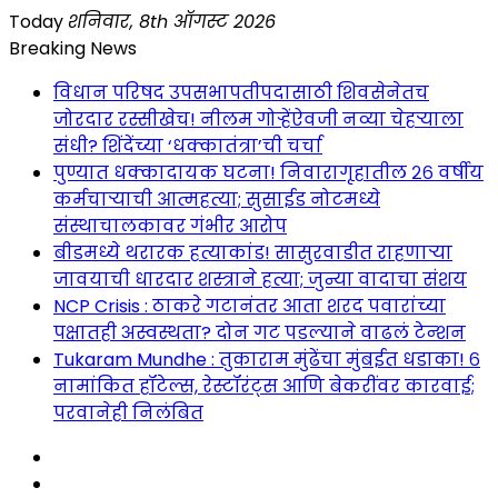
Skip
Today
शनिवार, 8th ऑगस्ट 2026
to
Breaking News
content
विधान परिषद उपसभापतीपदासाठी शिवसेनेतच
जोरदार रस्सीखेच! नीलम गोऱ्हेंऐवजी नव्या चेहऱ्याला
संधी? शिंदेंच्या ‘धक्कातंत्रा’ची चर्चा
पुण्यात धक्कादायक घटना! निवारागृहातील २६ वर्षीय
कर्मचाऱ्याची आत्महत्या; सुसाईड नोटमध्ये
संस्थाचालकावर गंभीर आरोप
बीडमध्ये थरारक हत्याकांड! सासुरवाडीत राहणाऱ्या
जावयाची धारदार शस्त्राने हत्या; जुन्या वादाचा संशय
NCP Crisis : ठाकरे गटानंतर आता शरद पवारांच्या
पक्षातही अस्वस्थता? दोन गट पडल्याने वाढलं टेन्शन
Tukaram Mundhe : तुकाराम मुंढेंचा मुंबईत धडाका! ६
नामांकित हॉटेल्स, रेस्टॉरंट्स आणि बेकरींवर कारवाई;
परवानेही निलंबित