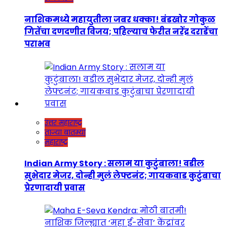
नाशिकमध्ये महायुतीला जबर धक्का! बंडखोर गोकुळ
गितेंचा दणदणीत विजय; पहिल्याच फेरीत नरेंद्र दराडेंचा
पराभव
उत्तर महाराष्ट्र
ताज्या बातम्या
महाराष्ट्र
Indian Army Story : सलाम या कुटुंबाला! वडील
सुभेदार मेजर, दोन्ही मुलं लेफ्टनंट; गायकवाड कुटुंबाचा
प्रेरणादायी प्रवास