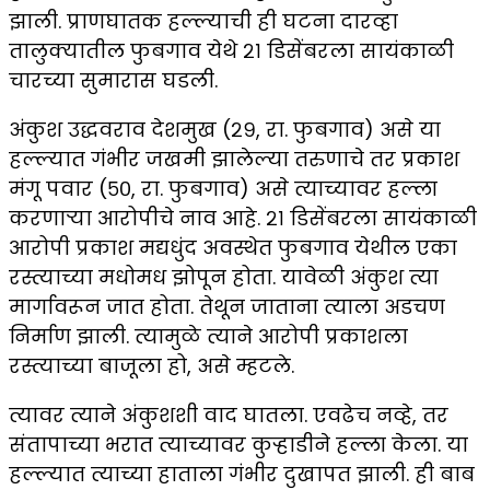
झाली. प्राणघातक हल्ल्याची ही घटना दारव्हा
तालुक्यातील फुबगाव येथे २१ डिसेंबरला सायंकाळी
चारच्या सुमारास घडली.
अंकुश उद्धवराव देशमुख (२९, रा. फुबगाव) असे या
हल्ल्यात गंभीर जखमी झालेल्या तरुणाचे तर प्रकाश
मंगू पवार (५०, रा. फुबगाव) असे त्याच्यावर हल्ला
करणाऱ्या आरोपीचे नाव आहे. २१ डिसेंबरला सायंकाळी
आरोपी प्रकाश मद्यधुंद अवस्थेत फुबगाव येथील एका
रस्त्याच्या मधोमध झोपून होता. यावेळी अंकुश त्या
मार्गावरून जात होता. तेथून जाताना त्याला अडचण
निर्माण झाली. त्यामुळे त्याने आरोपी प्रकाशला
रस्त्याच्या बाजूला हो, असे म्हटले.
त्यावर त्याने अंकुशशी वाद घातला. एवढेच नव्हे, तर
संतापाच्या भरात त्याच्यावर कुऱ्हाडीने हल्ला केला. या
हल्ल्यात त्याच्या हाताला गंभीर दुखापत झाली. ही बाब