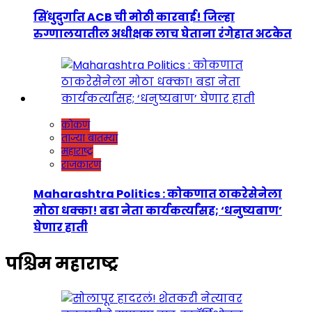
सिंधुदुर्गात ACB ची मोठी कारवाई! जिल्हा
रुग्णालयातील अधीक्षक लाच घेताना रंगेहात अटकेत
कोकण
ताज्या बातम्या
महाराष्ट्र
राजकारण
Maharashtra Politics : कोकणात ठाकरेसेनेला
मोठा धक्का! बडा नेता कार्यकर्त्यांसह; ‘धनुष्यबाण’
घेणार हाती
पश्चिम महाराष्ट्र