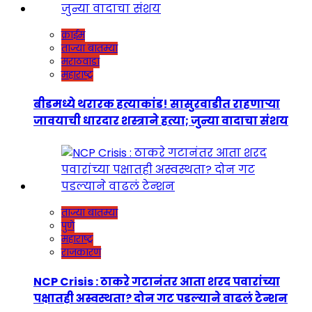
क्राईम
ताज्या बातम्या
मराठवाडा
महाराष्ट्र
बीडमध्ये थरारक हत्याकांड! सासुरवाडीत राहणाऱ्या
जावयाची धारदार शस्त्राने हत्या; जुन्या वादाचा संशय
ताज्या बातम्या
पुणे
महाराष्ट्र
राजकारण
NCP Crisis : ठाकरे गटानंतर आता शरद पवारांच्या
पक्षातही अस्वस्थता? दोन गट पडल्याने वाढलं टेन्शन