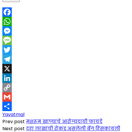
Facebook
WhatsApp
Messenger
Message
Twitter
Telegram
X
LinkedIn
Copy
Link
Gmail
Yavatmal
Share
Prev post
मशरूम खाण्याचे आरोग्यदायी फायदे
Next post
दहा लाखांची रोकड असलेली बॅग हिसकावली