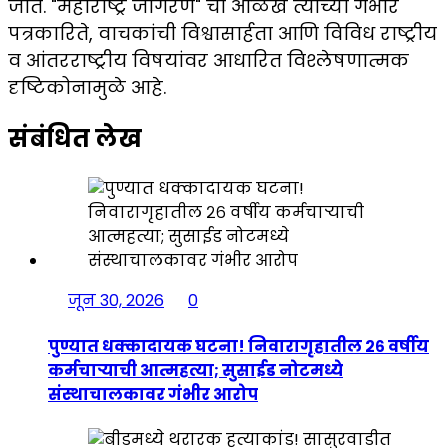
जाते. "महाराष्ट्र जागरण" ची ओळख त्यांच्या गंभीर
पत्रकारिते, वाचकांची विश्वासार्हता आणि विविध राष्ट्रीय
व आंतरराष्ट्रीय विषयांवर आधारित विश्लेषणात्मक
दृष्टिकोनामुळे आहे.
संबंधित लेख
जून 30, 2026
0
पुण्यात धक्कादायक घटना! निवारागृहातील २६ वर्षीय
कर्मचाऱ्याची आत्महत्या; सुसाईड नोटमध्ये
संस्थाचालकावर गंभीर आरोप