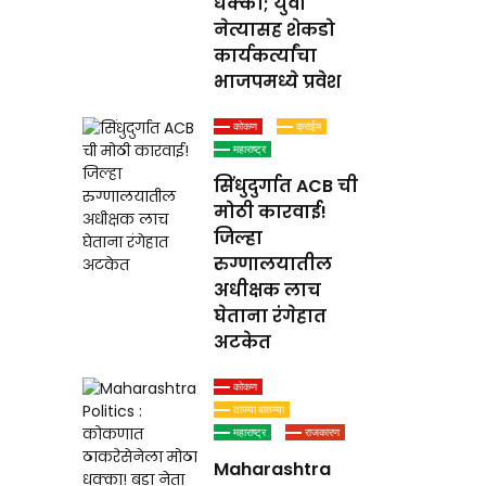
धक्का; युवा
नेत्यासह शेकडो
कार्यकर्त्यांचा
भाजपमध्ये प्रवेश
कोकण
क्राईम
महाराष्ट्र
सिंधुदुर्गात ACB ची
मोठी कारवाई!
जिल्हा
रुग्णालयातील
अधीक्षक लाच
घेताना रंगेहात
अटकेत
कोकण
ताज्या बातम्या
महाराष्ट्र
राजकारण
Maharashtra