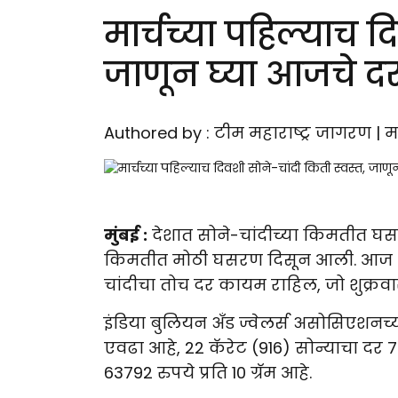
मार्चच्या पहिल्याच द
जाणून घ्या आजचे द
Authored by : टीम महाराष्ट्र जागरण | मा
मुंबई :
देशात सोने-चांदीच्या किमतीत घसरणी
किमतीत मोठी घसरण दिसून आली. आज ( द
चांदीचा तोच दर कायम राहिल, जो शुक्रवार
इंडिया बुलियन अँड ज्वेलर्स असोसिएशनच्
एवढा आहे, 22 कॅरेट (916) सोन्याचा दर 779
63792 रुपये प्रति 10 ग्रॅम आहे.