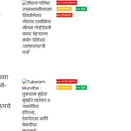
ताज्या बातम्या
,
महाराष्ट्र
मुंबई
राजकारण
विधान परिषद
उपसभापतीपदासाठी
शिवसेनेतच जोरदार
रस्सीखेच! नीलम
गोऱ्हेंऐवजी नव्या
चेहऱ्याला संधी?
शिंदेंच्या
‘धक्कातंत्रा’ची चर्चा
च्या
ताज्या बातम्या
ने-
महाराष्ट्र
मुंबई
Tukaram Mundhe
: तुकाराम मुंढेंचा
रुपये
मुंबईत धडाका! ६
नामांकित हॉटेल्स,
रेस्टॉरंट्स आणि
बेकरींवर कारवाई;