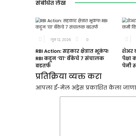
संबंधित लेख
जून 12, 2026
0
RBI Action: सहकार क्षेत्रात भूकंप!
शेअर 
RBI कडून ‘या’ बँकेचे 7 संचालक
पेक्ष
बडतर्फ
पेनी स
प्रतिक्रिया व्यक्त करा
आपला ई-मेल अड्रेस प्रकाशित केला जाणा