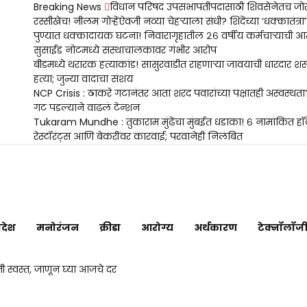
Breaking News
विधान परिषद उपसभापतीपदासाठी शिवसेनेतच जो
रस्सीखेच! नीलम गोऱ्हेंऐवजी नव्या चेहऱ्याला संधी? शिंदेंच्या ‘धक्कातंत्रा’
पुण्यात धक्कादायक घटना! निवारागृहातील २६ वर्षीय कर्मचाऱ्याची आत
सुसाईड नोटमध्ये संस्थाचालकावर गंभीर आरोप
बीडमध्ये थरारक हत्याकांड! सासुरवाडीत राहणाऱ्या जावयाची धारदार शस्त्
हत्या; जुन्या वादाचा संशय
NCP Crisis : ठाकरे गटानंतर आता शरद पवारांच्या पक्षातही अस्वस्थत
गट पडल्याने वाढलं टेन्शन
Tukaram Mundhe : तुकाराम मुंढेंचा मुंबईत धडाका! ६ नामांकित हॉट
रेस्टॉरंट्स आणि बेकरींवर कारवाई; परवानेही निलंबित
Maharashtra
Jagran: Your
Trusted
Source for
िदेश
मनोरंजन
क्रीडा
आरोग्य
अर्थकारण
टेक्नॉलॉज
Marathi
News and
Updates
ती स्वस्त, जाणून घ्या आजचे दर