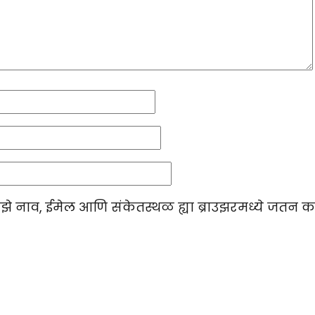
माझे नाव, ईमेल आणि संकेतस्थळ ह्या ब्राउझरमध्ये जतन क