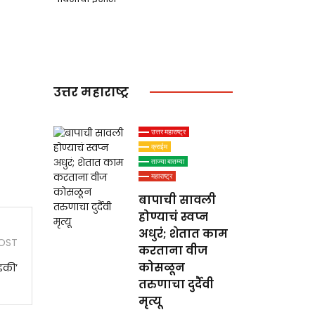
जिल्ह्यांना वादळी
पावसाचा इशारा
उत्तर महाराष्ट्र
उत्तर महाराष्ट्र
क्राईम
ताज्या बातम्या
महाराष्ट्र
बापाची सावली
होण्याचं स्वप्न
अधुरं; शेतात काम
OST
करताना वीज
कोसळून
िडकी’
तरुणाचा दुर्दैवी
मृत्यू