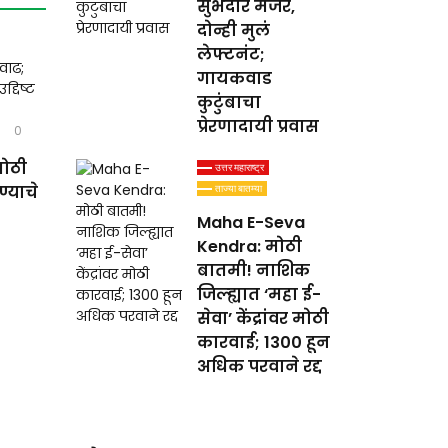
सुभेदार मेजर,
दोन्ही मुलं
लेफ्टनंट;
गायकवाड
कुटुंबाचा
प्रेरणादायी प्रवास
0
मोठी
उत्तर महाराष्ट्र
्याचे
ताज्या बातम्या
Maha E-Seva
Kendra: मोठी
बातमी! नाशिक
जिल्ह्यात ‘महा ई-
सेवा’ केंद्रांवर मोठी
कारवाई; 1300 हून
अधिक परवाने रद्द