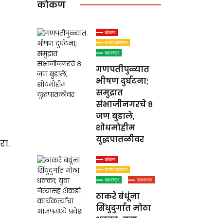
कोकण
कोकण
ताज्या बातम्या
महाराष्ट्र
गणपतीपुळ्यात
भीषण दुर्घटना;
समुद्रात
संभाजीनगरचे ८
जण बुडाले,
शोधमोहीम
युद्धपातळीवर
रा.
कोकण
ताज्या बातम्या
महाराष्ट्र
राजकारण
ठाकरे बंधूंना
सिंधुदुर्गात मोठा