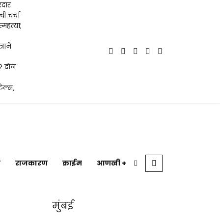
रदार
ची चर्चा
्महत्या;
राने
ा? दोन
ेल्स,
ी
राजकारण
क्राईम
आणखी +
मुंबई