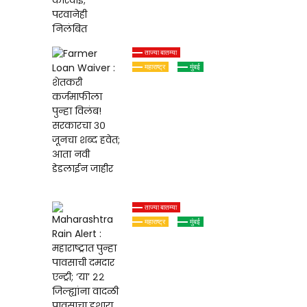
परवानेही निलंबित
ताज्या बातम्या
महाराष्ट्र
मुंबई
Farmer Loan
Waiver : शेतकरी
कर्जमाफीला पुन्हा
विलंब! सरकारचा
३० जूनचा शब्द हवेत;
आता नवी डेडलाईन
जाहीर
ताज्या बातम्या
महाराष्ट्र
मुंबई
Maharashtra
Rain Alert :
महाराष्ट्रात पुन्हा
पावसाची दमदार
एन्ट्री; ‘या’ २२