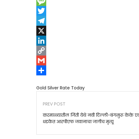
Messenger
Message
Twitter
Telegram
X
LinkedIn
Copy
Link
Gmail
Share
Gold Silver Rate Today
PREV POST
करमाळ्यातील जिंती येथे नवी दिल्ली-बंगळुरू केके एक्स्
धडकेत आरपीएफ जवानाचा जागीच मृत्यू