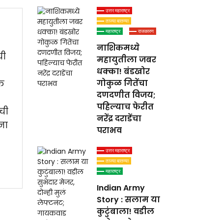
उत्तर महाराष्ट्र
ताज्या बातम्या
महाराष्ट्र
राजकारण
नाशिकमध्ये
ची
महायुतीला जबर
धक्का! बंडखोर
िक
गोकुळ गितेंचा
दणदणीत विजय;
पहिल्याच फेरीत
ची
नरेंद्र दराडेंचा
ना
पराभव
उत्तर महाराष्ट्र
ताज्या बातम्या
महाराष्ट्र
Indian Army
Story : सलाम या
कुटुंबाला! वडील