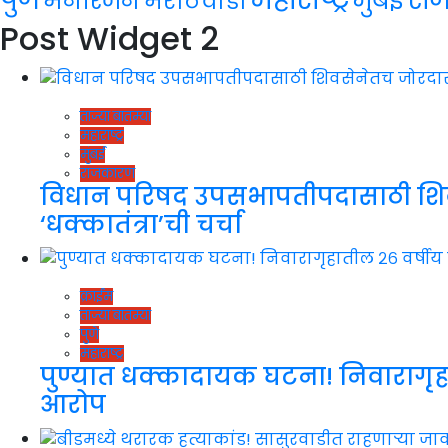
मुंबई
मनोरंजन
मराठवाडा
Post Widget 2
ताज्या बातम्या
महाराष्ट्र
मुंबई
राजकारण
विधान परिषद उपसभापतीपदासाठी शिवसेने
‘धक्कातंत्रा’ची चर्चा
क्राईम
ताज्या बातम्या
पुणे
महाराष्ट्र
पुण्यात धक्कादायक घटना! निवारागृहा
आरोप