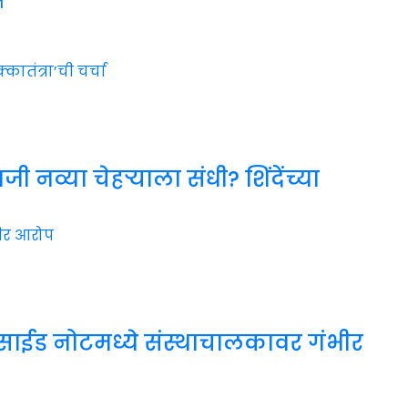
भ
व्या चेहऱ्याला संधी? शिंदेंच्या
सुसाईड नोटमध्ये संस्थाचालकावर गंभीर