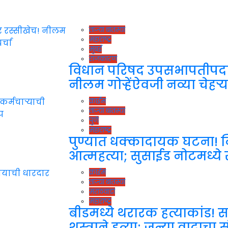
ताज्या बातम्या
महाराष्ट्र
मुंबई
राजकारण
विधान परिषद उपसभापतीपदास
नीलम गोऱ्हेंऐवजी नव्या चेहऱ्याल
क्राईम
ताज्या बातम्या
पुणे
महाराष्ट्र
पुण्यात धक्कादायक घटना! नि
आत्महत्या; सुसाईड नोटमध्य
क्राईम
ताज्या बातम्या
मराठवाडा
महाराष्ट्र
बीडमध्ये थरारक हत्याकांड! 
शस्त्राने हत्या; जुन्या वादाचा