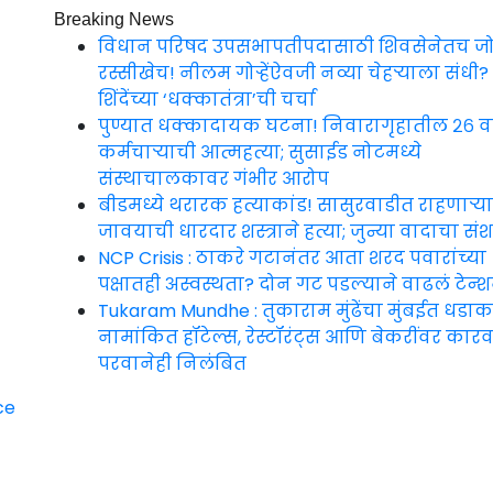
Breaking News
विधान परिषद उपसभापतीपदासाठी शिवसेनेतच ज
रस्सीखेच! नीलम गोऱ्हेंऐवजी नव्या चेहऱ्याला संधी?
शिंदेंच्या ‘धक्कातंत्रा’ची चर्चा
पुण्यात धक्कादायक घटना! निवारागृहातील २६ वर
कर्मचाऱ्याची आत्महत्या; सुसाईड नोटमध्ये
संस्थाचालकावर गंभीर आरोप
बीडमध्ये थरारक हत्याकांड! सासुरवाडीत राहणाऱ्या
जावयाची धारदार शस्त्राने हत्या; जुन्या वादाचा सं
NCP Crisis : ठाकरे गटानंतर आता शरद पवारांच्या
पक्षातही अस्वस्थता? दोन गट पडल्याने वाढलं टेन्
Tukaram Mundhe : तुकाराम मुंढेंचा मुंबईत धडाक
नामांकित हॉटेल्स, रेस्टॉरंट्स आणि बेकरींवर कारव
परवानेही निलंबित
Maharashtra
Jagran: Your
Trusted
Source for