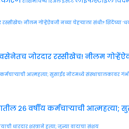
लाईफस्टाईल
विदर्
राशिभविष्य
रिअल इस्टेट
तच जोरदार रस्सीखेच! नीलम गोऱ्हेंऐवजी न
तील २६ वर्षीय कर्मचाऱ्याची आत्महत्या; 