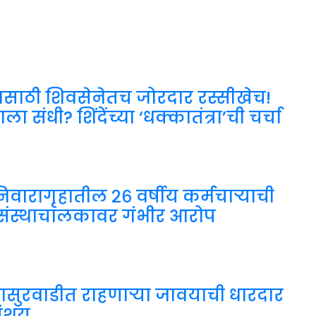
ाठी शिवसेनेतच जोरदार रस्सीखेच!
ा संधी? शिंदेंच्या ‘धक्कातंत्रा’ची चर्चा
वारागृहातील २६ वर्षीय कर्मचाऱ्याची
े संस्थाचालकावर गंभीर आरोप
सासुरवाडीत राहणाऱ्या जावयाची धारदार
 संशय