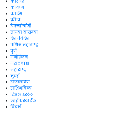
करिअर
कोकण
क्राईम
क्रीडा
टेक्नॉलॉजी
ताज्या बातम्या
देश-विदेश
पश्चिम महाराष्ट्र
पुणे
मनोरंजन
मराठवाडा
महाराष्ट्र
मुंबई
राजकारण
राशिभविष्य
रिअल इस्टेट
लाईफस्टाईल
विदर्भ