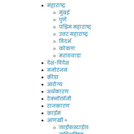
महाराष्ट्र
मुंबई
पुणे
पश्चिम महाराष्ट्र
उत्तर महाराष्ट्र
विदर्भ
कोकण
मराठवाडा
देश-विदेश
मनोरंजन
क्रीडा
आरोग्य
अर्थकारण
टेक्नॉलॉजी
राजकारण
क्राईम
आणखी +
लाईफस्टाईल