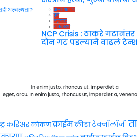
ताज्या बातम्या
पुणे
महाराष्ट्र
राजकारण
NCP Crisis : ठाकरे गटानंतर 
दोन गट पडल्याने वाढलं टेन्
In enim justo, rhoncus ut, imperdiet a
, eget, arcu. In enim justo, rhoncus ut, imperdiet a, venena
ता
क्राईम
करिअर
टेक्नॉलॉजी
ट्र
क्रीडा
कोकण
जकारण