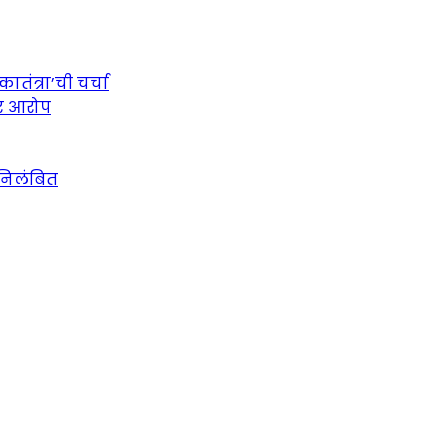
तंत्रा’ची चर्चा
ीर आरोप
 निलंबित
urce for Marathi News and Updates