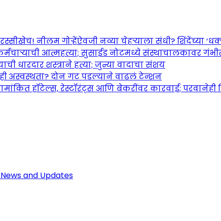
च! नीलम गोऱ्हेंऐवजी नव्या चेहऱ्याला संधी? शिंदेंच्या ‘धक्का
र्मचाऱ्याची आत्महत्या; सुसाईड नोटमध्ये संस्थाचालकावर गंभ
ची धारदार शस्त्राने हत्या; जुन्या वादाचा संशय
तही अस्वस्थता? दोन गट पडल्याने वाढलं टेन्शन
ामांकित हॉटेल्स, रेस्टॉरंट्स आणि बेकरींवर कारवाई; परवानेही
Maharashtra Jagran: Your Trusted So
r the Latest News