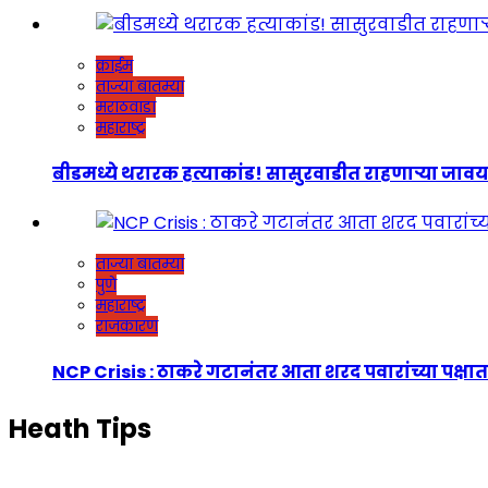
क्राईम
ताज्या बातम्या
मराठवाडा
महाराष्ट्र
बीडमध्ये थरारक हत्याकांड! सासुरवाडीत राहणाऱ्या जावयाच
ताज्या बातम्या
पुणे
महाराष्ट्र
राजकारण
NCP Crisis : ठाकरे गटानंतर आता शरद पवारांच्या पक्षात
Heath Tips