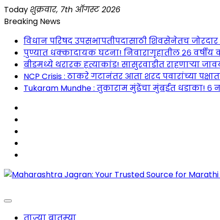
Skip
Today
शुक्रवार, 7th ऑगस्ट 2026
to
Breaking News
content
विधान परिषद उपसभापतीपदासाठी शिवसेनेतच जोरदार रस्सीखे
पुण्यात धक्कादायक घटना! निवारागृहातील २६ वर्षीय क
बीडमध्ये थरारक हत्याकांड! सासुरवाडीत राहणाऱ्या जावया
NCP Crisis : ठाकरे गटानंतर आता शरद पवारांच्या पक्षा
Tukaram Mundhe : तुकाराम मुंढेंचा मुंबईत धडाका! ६ न
Maharashtra Jagran : Your Trusted Companion fo
ताज्या बातम्या