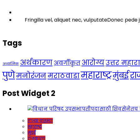
Fringilla vel, aliquet nec, vulputateDonec pede j
Tags
अर्थकारण
आरोग्य
उत्तर महाराष्
अवर्गीकृत
अध्यात्मिक
महाराष्ट्र
पुणे
र
मुंबई
मनोरंजन
मराठवाडा
Post Widget 2
ताज्या बातम्या
महाराष्ट्र
मुंबई
राजकारण