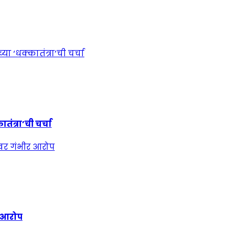
ंत्रा’ची चर्चा
र आरोप