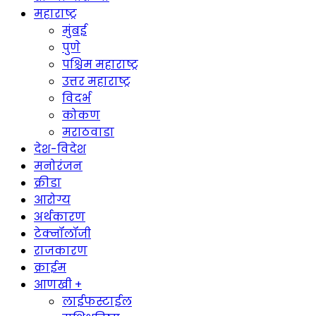
महाराष्ट्र
मुंबई
पुणे
पश्चिम महाराष्ट्र
उत्तर महाराष्ट्र
विदर्भ
कोकण
मराठवाडा
देश-विदेश
मनोरंजन
क्रीडा
आरोग्य
अर्थकारण
टेक्नॉलॉजी
राजकारण
क्राईम
आणखी +
लाईफस्टाईल