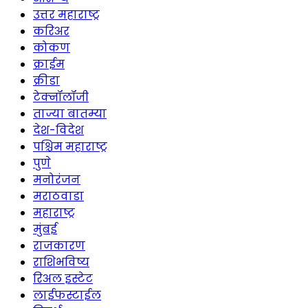
उत्तर महाराष्ट्र
करिअर
कोकण
क्राईम
क्रीडा
टेक्नॉलॉजी
ताज्या बातम्या
देश-विदेश
पश्चिम महाराष्ट्र
पुणे
मनोरंजन
मराठवाडा
महाराष्ट्र
मुंबई
राजकारण
राशिभविष्य
रिअल इस्टेट
लाईफस्टाईल