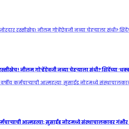
! नीलम गोऱ्हेंऐवजी नव्या चेहऱ्याला संधी? शिंदेंच्या ‘धक्कात
्मचाऱ्याची आत्महत्या; सुसाईड नोटमध्ये संस्थाचालकावर गंभी