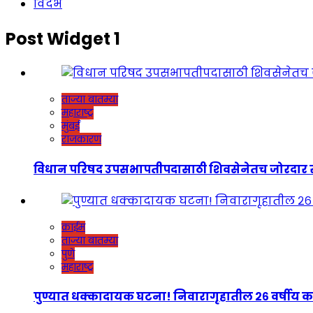
विदर्भ
Post Widget 1
ताज्या बातम्या
महाराष्ट्र
मुंबई
राजकारण
विधान परिषद उपसभापतीपदासाठी शिवसेनेतच जोरदार रस्सीखेच
क्राईम
ताज्या बातम्या
पुणे
महाराष्ट्र
पुण्यात धक्कादायक घटना! निवारागृहातील २६ वर्षीय कर