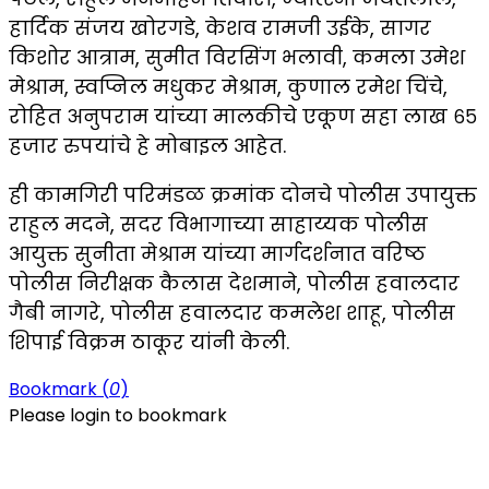
हार्दिक संजय खोरगडे, केशव रामजी उईके, सागर
किशोर आत्राम, सुमीत विरसिंग भलावी, कमला उमेश
मेश्राम, स्वप्निल मधुकर मेश्राम, कुणाल रमेश चिंचे,
रोहित अनुपराम यांच्या मालकीचे एकूण सहा लाख ६५
हजार रुपयांचे हे मोबाइल आहेत.
ही कामगिरी परिमंडळ क्रमांक दोनचे पोलीस उपायुक्त
राहुल मदने, सदर विभागाच्या साहाय्यक पोलीस
आयुक्त सुनीता मेश्राम यांच्या मार्गदर्शनात वरिष्ठ
पोलीस निरीक्षक कैलास देशमाने, पोलीस हवालदार
गैबी नागरे, पोलीस हवालदार कमलेश शाहू, पोलीस
शिपाई विक्रम ठाकूर यांनी केली.
Bookmark (
0
)
Please login to bookmark