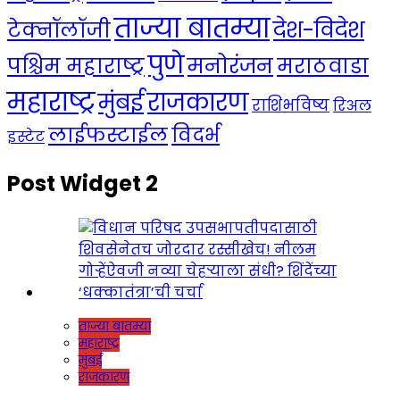
ताज्या बातम्या
देश-विदेश
टेक्नॉलॉजी
पुणे
मनोरंजन
पश्चिम महाराष्ट्र
मराठवाडा
महाराष्ट्र
राजकारण
मुंबई
राशिभविष्य
रिअल
लाईफस्टाईल
विदर्भ
इस्टेट
Post Widget 2
ताज्या बातम्या
महाराष्ट्र
मुंबई
राजकारण