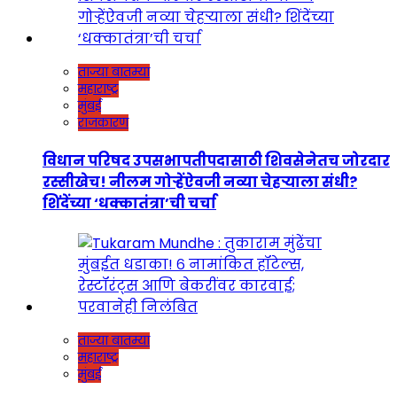
ताज्या बातम्या
महाराष्ट्र
मुंबई
राजकारण
विधान परिषद उपसभापतीपदासाठी शिवसेनेतच जोरदार
रस्सीखेच! नीलम गोऱ्हेंऐवजी नव्या चेहऱ्याला संधी?
शिंदेंच्या ‘धक्कातंत्रा’ची चर्चा
ताज्या बातम्या
महाराष्ट्र
मुंबई