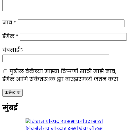
नाव
*
ईमेल
*
वेबसाईट
पुढील वेळेच्या माझ्या टिप्पणी साठी माझे नाव,
ईमेल आणि संकेतस्थळ ह्या ब्राउझरमध्ये जतन करा.
मुंबई