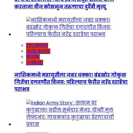
करताना वीज कोसळून तरुणाचा दुर्दैवी मृत्यू
उत्तर महाराष्ट्र
ताज्या बातम्या
महाराष्ट्र
राजकारण
नाशिकमध्ये महायुतीला जबर धक्का! बंडखोर गोकुळ
गितेंचा दणदणीत विजय; पहिल्याच फेरीत नरेंद्र दराडेंचा
पराभव