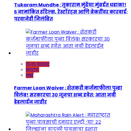
Tukaram Mundhe : तुकाराम मुंढेंचा मुंबईत धडाका!
६ नामांकित हॉटेल्स, रेस्टॉरंट्स आणि बेकरींवर कारवाई;
परवानेही निलंबित
ताज्या बातम्या
महाराष्ट्र
मुंबई
Farmer Loan Waiver : शेतकरी कर्जमाफीला पुन्हा
विलंब! सरकारचा ३० जूनचा शब्द हवेत; आता नवी
डेडलाईन जाहीर