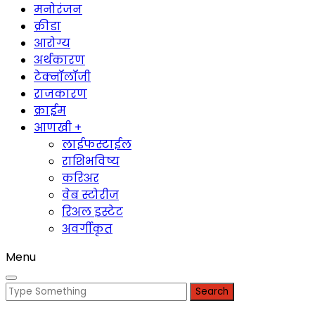
मनोरंजन
क्रीडा
आरोग्य
अर्थकारण
टेक्नॉलॉजी
राजकारण
क्राईम
आणखी +
लाईफस्टाईल
राशिभविष्य
करिअर
वेब स्टोरीज
रिअल इस्टेट
अवर्गीकृत
Menu
Search
for: