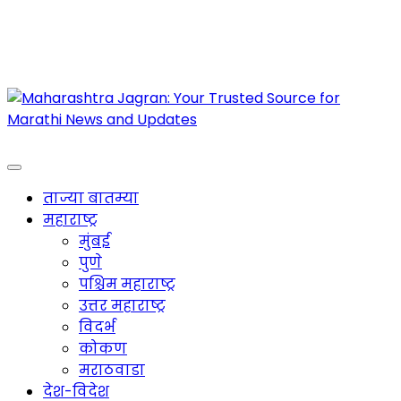
Maharashtra Jagran : Your Trusted Companion
for the Latest News
ताज्या बातम्या
महाराष्ट्र
मुंबई
पुणे
पश्चिम महाराष्ट्र
उत्तर महाराष्ट्र
विदर्भ
कोकण
मराठवाडा
देश-विदेश