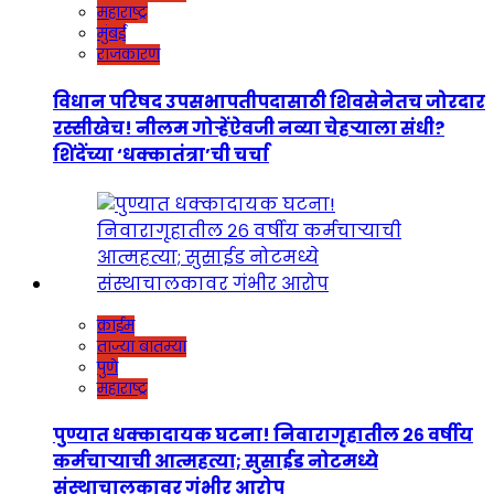
महाराष्ट्र
मुंबई
राजकारण
विधान परिषद उपसभापतीपदासाठी शिवसेनेतच जोरदार
रस्सीखेच! नीलम गोऱ्हेंऐवजी नव्या चेहऱ्याला संधी?
शिंदेंच्या ‘धक्कातंत्रा’ची चर्चा
क्राईम
ताज्या बातम्या
पुणे
महाराष्ट्र
पुण्यात धक्कादायक घटना! निवारागृहातील २६ वर्षीय
कर्मचाऱ्याची आत्महत्या; सुसाईड नोटमध्ये
संस्थाचालकावर गंभीर आरोप