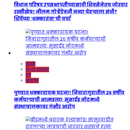
विधान परिषद उपसभापतीपदासाठी शिवसेनेतच जोरदार
रस्सीखेच! नीलम गोऱ्हेंऐवजी नव्या चेहऱ्याला संधी?
शिंदेंच्या ‘धक्कातंत्रा’ची चर्चा
क्राईम
ताज्या बातम्या
पुणे
महाराष्ट्र
पुण्यात धक्कादायक घटना! निवारागृहातील २६ वर्षीय
कर्मचाऱ्याची आत्महत्या; सुसाईड नोटमध्ये
संस्थाचालकावर गंभीर आरोप