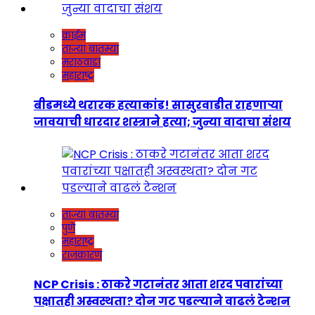
क्राईम
ताज्या बातम्या
मराठवाडा
महाराष्ट्र
बीडमध्ये थरारक हत्याकांड! सासुरवाडीत राहणाऱ्या
जावयाची धारदार शस्त्राने हत्या; जुन्या वादाचा संशय
ताज्या बातम्या
पुणे
महाराष्ट्र
राजकारण
NCP Crisis : ठाकरे गटानंतर आता शरद पवारांच्या
पक्षातही अस्वस्थता? दोन गट पडल्याने वाढलं टेन्शन