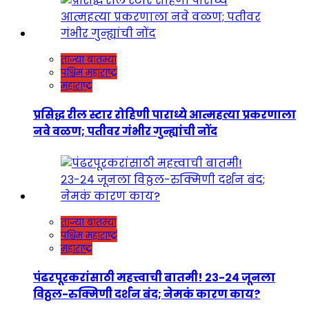
ताज्या बातम्या
पश्चिम महाराष्ट्र
महाराष्ट्र
प्रसिद्ध रील स्टार रोहिणी पाराध्ये आत्महत्या प्रकरणाला
नवे वळण; पतीवर गंभीर गुन्ह्यांची नोंद
ताज्या बातम्या
पश्चिम महाराष्ट्र
महाराष्ट्र
पंढरपूरकरांसाठी महत्त्वाची बातमी! २३-२४ जूनला
विठ्ठल-रुक्मिणी दर्शन बंद; नेमकं कारण काय?