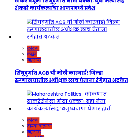
ठाकरे बंधूंना सिंधुदुर्गात मोठा धक्का; युवा नेत्यासह
शेकडो कार्यकर्त्यांचा भाजपमध्ये प्रवेश
कोकण
क्राईम
महाराष्ट्र
सिंधुदुर्गात ACB ची मोठी कारवाई! जिल्हा
रुग्णालयातील अधीक्षक लाच घेताना रंगेहात अटकेत
कोकण
ताज्या बातम्या
महाराष्ट्र