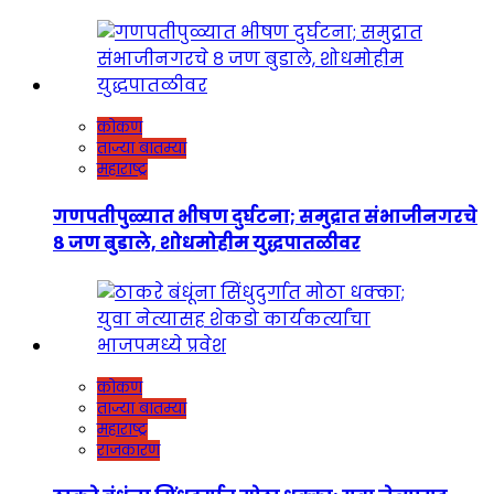
कोकण
ताज्या बातम्या
महाराष्ट्र
गणपतीपुळ्यात भीषण दुर्घटना; समुद्रात संभाजीनगरचे
८ जण बुडाले, शोधमोहीम युद्धपातळीवर
कोकण
ताज्या बातम्या
महाराष्ट्र
राजकारण