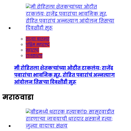
ताज्या बातम्या
पश्चिम महाराष्ट्र
महाराष्ट्र
राजकारण
मी रोहितला शेतकऱ्यांच्या ओटीत टाकलंय; राजेंद्र
पवारांचा भावनिक सूर, रोहित पवारांचं अन्नत्याग
आंदोलन तिसऱ्या दिवशीही सुरू
मराठवाडा