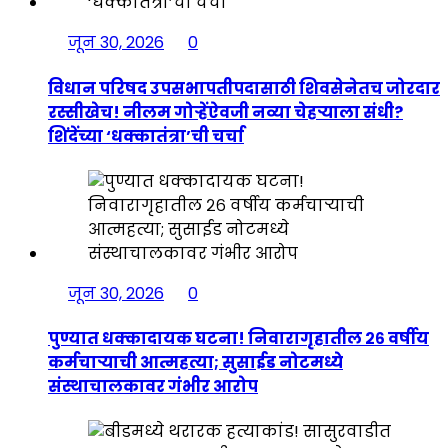
जून 30, 2026
0
विधान परिषद उपसभापतीपदासाठी शिवसेनेतच जोरदार
रस्सीखेच! नीलम गोऱ्हेंऐवजी नव्या चेहऱ्याला संधी?
शिंदेंच्या ‘धक्कातंत्रा’ची चर्चा
जून 30, 2026
0
पुण्यात धक्कादायक घटना! निवारागृहातील २६ वर्षीय
कर्मचाऱ्याची आत्महत्या; सुसाईड नोटमध्ये
संस्थाचालकावर गंभीर आरोप