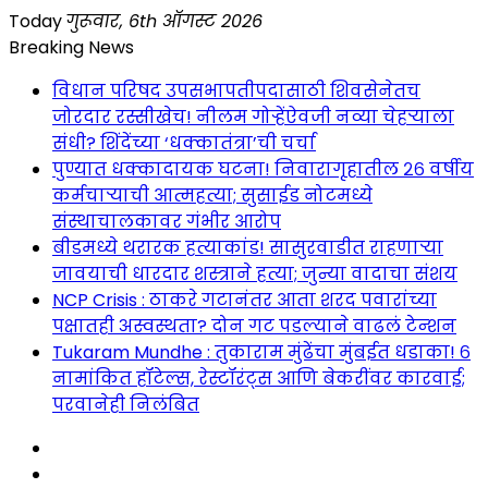
Skip
Today
गुरूवार, 6th ऑगस्ट 2026
to
Breaking News
content
विधान परिषद उपसभापतीपदासाठी शिवसेनेतच
जोरदार रस्सीखेच! नीलम गोऱ्हेंऐवजी नव्या चेहऱ्याला
संधी? शिंदेंच्या ‘धक्कातंत्रा’ची चर्चा
पुण्यात धक्कादायक घटना! निवारागृहातील २६ वर्षीय
कर्मचाऱ्याची आत्महत्या; सुसाईड नोटमध्ये
संस्थाचालकावर गंभीर आरोप
बीडमध्ये थरारक हत्याकांड! सासुरवाडीत राहणाऱ्या
जावयाची धारदार शस्त्राने हत्या; जुन्या वादाचा संशय
NCP Crisis : ठाकरे गटानंतर आता शरद पवारांच्या
पक्षातही अस्वस्थता? दोन गट पडल्याने वाढलं टेन्शन
Tukaram Mundhe : तुकाराम मुंढेंचा मुंबईत धडाका! ६
नामांकित हॉटेल्स, रेस्टॉरंट्स आणि बेकरींवर कारवाई;
परवानेही निलंबित