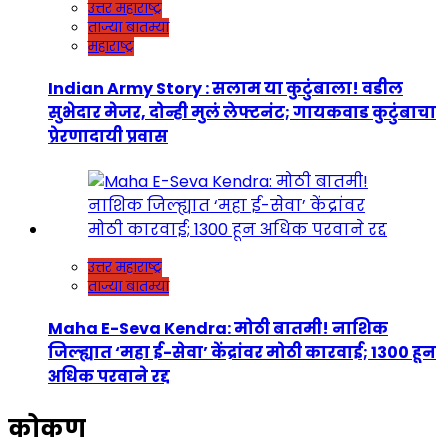
उत्तर महाराष्ट्र
ताज्या बातम्या
महाराष्ट्र
Indian Army Story : सलाम या कुटुंबाला! वडील
सुभेदार मेजर, दोन्ही मुलं लेफ्टनंट; गायकवाड कुटुंबाचा
प्रेरणादायी प्रवास
उत्तर महाराष्ट्र
ताज्या बातम्या
Maha E-Seva Kendra: मोठी बातमी! नाशिक
जिल्ह्यात ‘महा ई-सेवा’ केंद्रांवर मोठी कारवाई; 1300 हून
अधिक परवाने रद्द
कोकण