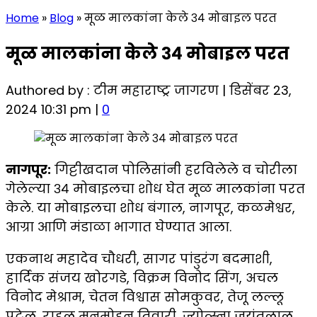
Home
»
Blog
»
मूळ मालकांना केले ३४ मोबाइल परत
मूळ मालकांना केले ३४ मोबाइल परत
Authored by : टीम महाराष्ट्र जागरण | डिसेंबर 23,
2024 10:31 pm |
0
नागपूर:
गिट्टीखदान पोलिसांनी हरविलेले व चोरीला
गेलेल्या ३४ मोबाइलचा शोध घेत मूळ मालकांना परत
केले. या मोबाइलचा शोध बंगाल, नागपूर, कळमेश्वर,
आग्रा आणि मंडाळा भागात घेण्यात आला.
एकनाथ महादेव चौधरी, सागर पांडुरंग बदमाशी,
हार्दिक संजय खोरगडे, विक्रम विनोद सिंग, अचल
विनोद मेश्राम, चेतन विश्वास सोमकुवर, तेजू लल्लू
पटेल, राहुल मनमोहन तिवारी, ज्योत्स्ना जयंतलाल,