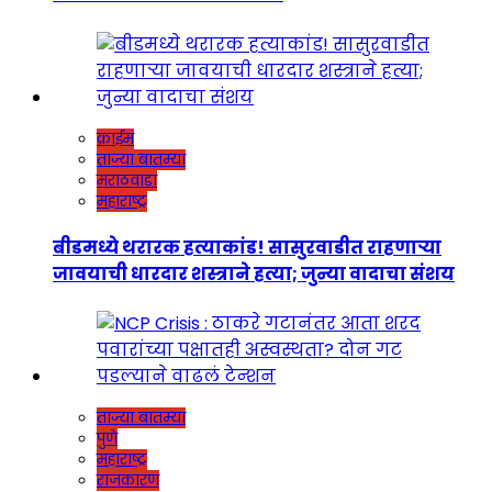
क्राईम
ताज्या बातम्या
मराठवाडा
महाराष्ट्र
बीडमध्ये थरारक हत्याकांड! सासुरवाडीत राहणाऱ्या
जावयाची धारदार शस्त्राने हत्या; जुन्या वादाचा संशय
ताज्या बातम्या
पुणे
महाराष्ट्र
राजकारण