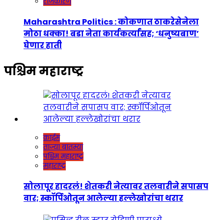
राजकारण
Maharashtra Politics : कोकणात ठाकरेसेनेला
मोठा धक्का! बडा नेता कार्यकर्त्यांसह; ‘धनुष्यबाण’
घेणार हाती
पश्चिम महाराष्ट्र
क्राईम
ताज्या बातम्या
पश्चिम महाराष्ट्र
महाराष्ट्र
सोलापूर हादरलं! शेतकरी नेत्यावर तलवारीने सपासप
वार; स्कॉर्पिओतून आलेल्या हल्लेखोरांचा थरार