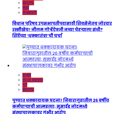
महाराष्ट्र
मुंबई
राजकारण
विधान परिषद उपसभापतीपदासाठी शिवसेनेतच जोरदार
रस्सीखेच! नीलम गोऱ्हेंऐवजी नव्या चेहऱ्याला संधी?
शिंदेंच्या ‘धक्कातंत्रा’ची चर्चा
क्राईम
ताज्या बातम्या
पुणे
महाराष्ट्र
पुण्यात धक्कादायक घटना! निवारागृहातील २६ वर्षीय
कर्मचाऱ्याची आत्महत्या; सुसाईड नोटमध्ये
संस्थाचालकावर गंभीर आरोप