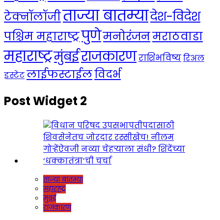
ताज्या बातम्या
देश-विदेश
टेक्नॉलॉजी
पुणे
मनोरंजन
पश्चिम महाराष्ट्र
मराठवाडा
महाराष्ट्र
राजकारण
मुंबई
राशिभविष्य
रिअल
लाईफस्टाईल
विदर्भ
इस्टेट
Post Widget 2
ताज्या बातम्या
महाराष्ट्र
मुंबई
राजकारण