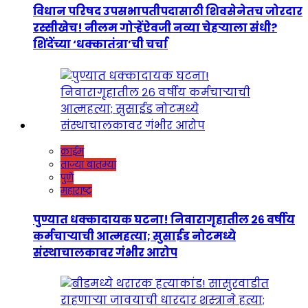
विधान परिषद उपसभापतीपदासाठी शिवसेनेतच जोरदार
रस्सीखेच! नीलम गोऱ्हेंऐवजी नव्या चेहऱ्याला संधी?
शिंदेंच्या ‘धक्कातंत्रा’ची चर्चा
क्राईम
ताज्या बातम्या
पुणे
महाराष्ट्र
पुण्यात धक्कादायक घटना! निवारागृहातील २६ वर्षीय
कर्मचाऱ्याची आत्महत्या; सुसाईड नोटमध्ये
संस्थाचालकावर गंभीर आरोप