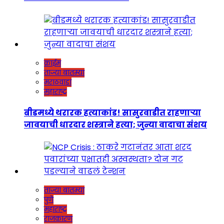
क्राईम
ताज्या बातम्या
मराठवाडा
महाराष्ट्र
बीडमध्ये थरारक हत्याकांड! सासुरवाडीत राहणाऱ्या
जावयाची धारदार शस्त्राने हत्या; जुन्या वादाचा संशय
ताज्या बातम्या
पुणे
महाराष्ट्र
राजकारण