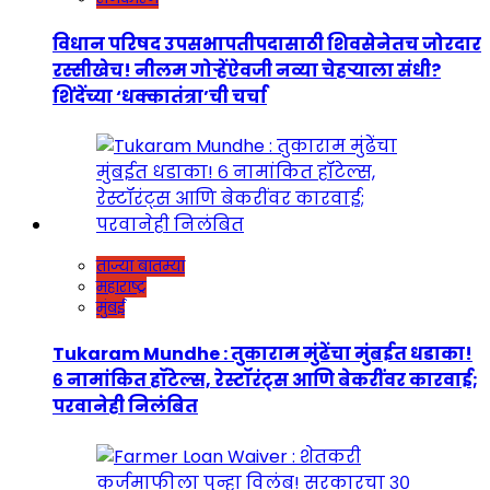
विधान परिषद उपसभापतीपदासाठी शिवसेनेतच जोरदार
रस्सीखेच! नीलम गोऱ्हेंऐवजी नव्या चेहऱ्याला संधी?
शिंदेंच्या ‘धक्कातंत्रा’ची चर्चा
ताज्या बातम्या
महाराष्ट्र
मुंबई
Tukaram Mundhe : तुकाराम मुंढेंचा मुंबईत धडाका!
६ नामांकित हॉटेल्स, रेस्टॉरंट्स आणि बेकरींवर कारवाई;
परवानेही निलंबित