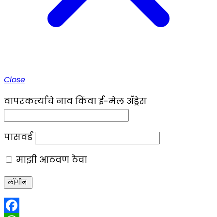
Close
वापरकर्त्याचे नाव किंवा ई-मेल ॲड्रेस
पासवर्ड
माझी आठवण ठेवा