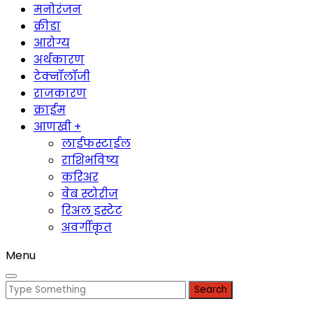
मनोरंजन
क्रीडा
आरोग्य
अर्थकारण
टेक्नॉलॉजी
राजकारण
क्राईम
आणखी +
लाईफस्टाईल
राशिभविष्य
करिअर
वेब स्टोरीज
रिअल इस्टेट
अवर्गीकृत
Menu
Search
for: