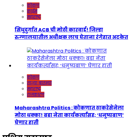
कोकण
क्राईम
महाराष्ट्र
सिंधुदुर्गात ACB ची मोठी कारवाई! जिल्हा
रुग्णालयातील अधीक्षक लाच घेताना रंगेहात अटकेत
कोकण
ताज्या बातम्या
महाराष्ट्र
राजकारण
Maharashtra Politics : कोकणात ठाकरेसेनेला
मोठा धक्का! बडा नेता कार्यकर्त्यांसह; ‘धनुष्यबाण’
घेणार हाती