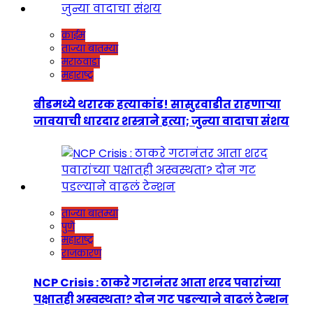
क्राईम
ताज्या बातम्या
मराठवाडा
महाराष्ट्र
बीडमध्ये थरारक हत्याकांड! सासुरवाडीत राहणाऱ्या
जावयाची धारदार शस्त्राने हत्या; जुन्या वादाचा संशय
ताज्या बातम्या
पुणे
महाराष्ट्र
राजकारण
NCP Crisis : ठाकरे गटानंतर आता शरद पवारांच्या
पक्षातही अस्वस्थता? दोन गट पडल्याने वाढलं टेन्शन