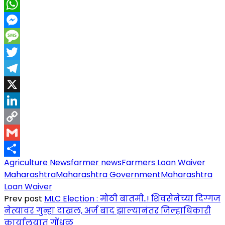
Facebook
WhatsApp
Messenger
Message
Twitter
Telegram
X
LinkedIn
Copy
Link
Gmail
Agriculture News
farmer news
Farmers Loan Waiver
Share
Maharashtra
Maharashtra Government
Maharashtra
Loan Waiver
Prev post
MLC Election : मोठी बातमी..! शिवसेनेच्या दिग्गज
नेत्यावर गुन्हा दाखल, अर्ज बाद झाल्यानंतर जिल्हाधिकारी
कार्यालयात गोंधळ