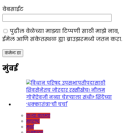
वेबसाईट
पुढील वेळेच्या माझ्या टिप्पणी साठी माझे नाव,
ईमेल आणि संकेतस्थळ ह्या ब्राउझरमध्ये जतन करा.
मुंबई
ताज्या बातम्या
महाराष्ट्र
मुंबई
राजकारण