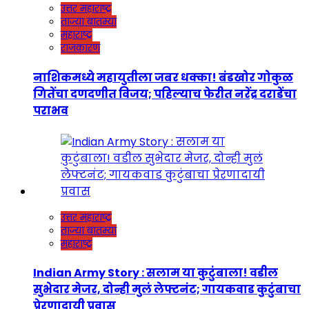
उत्तर महाराष्ट्र
ताज्या बातम्या
महाराष्ट्र
राजकारण
नाशिकमध्ये महायुतीला जबर धक्का! बंडखोर गोकुळ
गितेंचा दणदणीत विजय; पहिल्याच फेरीत नरेंद्र दराडेंचा
पराभव
उत्तर महाराष्ट्र
ताज्या बातम्या
महाराष्ट्र
Indian Army Story : सलाम या कुटुंबाला! वडील
सुभेदार मेजर, दोन्ही मुलं लेफ्टनंट; गायकवाड कुटुंबाचा
प्रेरणादायी प्रवास