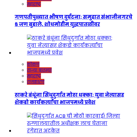
महाराष्ट्र
गणपतीपुळ्यात भीषण दुर्घटना; समुद्रात संभाजीनगरचे
८ जण बुडाले, शोधमोहीम युद्धपातळीवर
कोकण
ताज्या बातम्या
महाराष्ट्र
राजकारण
ठाकरे बंधूंना सिंधुदुर्गात मोठा धक्का; युवा नेत्यासह
शेकडो कार्यकर्त्यांचा भाजपमध्ये प्रवेश