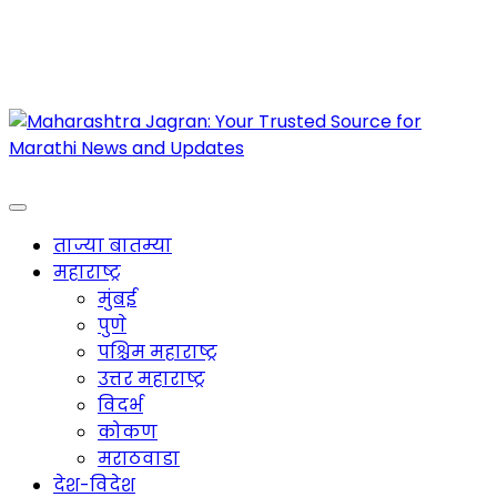
Maharashtra Jagran : Your Trusted Companion
for the Latest News
ताज्या बातम्या
महाराष्ट्र
मुंबई
पुणे
पश्चिम महाराष्ट्र
उत्तर महाराष्ट्र
विदर्भ
कोकण
मराठवाडा
देश-विदेश