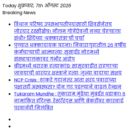
Skip
Today
शुक्रवार, 7th ऑगस्ट 2026
to
Breaking News
content
विधान परिषद उपसभापतीपदासाठी शिवसेनेतच
जोरदार रस्सीखेच! नीलम गोऱ्हेंऐवजी नव्या चेहऱ्याला
संधी? शिंदेंच्या ‘धक्कातंत्रा’ची चर्चा
पुण्यात धक्कादायक घटना! निवारागृहातील २६ वर्षीय
कर्मचाऱ्याची आत्महत्या; सुसाईड नोटमध्ये
संस्थाचालकावर गंभीर आरोप
बीडमध्ये थरारक हत्याकांड! सासुरवाडीत राहणाऱ्या
जावयाची धारदार शस्त्राने हत्या; जुन्या वादाचा संशय
NCP Crisis : ठाकरे गटानंतर आता शरद पवारांच्या
पक्षातही अस्वस्थता? दोन गट पडल्याने वाढलं टेन्शन
Tukaram Mundhe : तुकाराम मुंढेंचा मुंबईत धडाका! ६
नामांकित हॉटेल्स, रेस्टॉरंट्स आणि बेकरींवर कारवाई;
परवानेही निलंबित